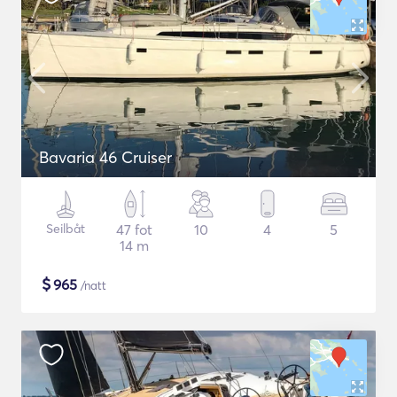
Bavaria 46 Cruiser
Seilbåt
47 fot
10
4
5
14 m
$
965
/natt