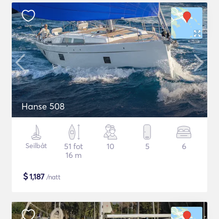
Hanse 508
Seilbåt
51 fot
10
5
6
16 m
$
1,187
/natt