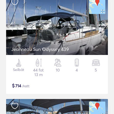
Jeanneau Sun Odyssey 439
Seilbåt
44 fot
10
4
5
13 m
$
714
/natt