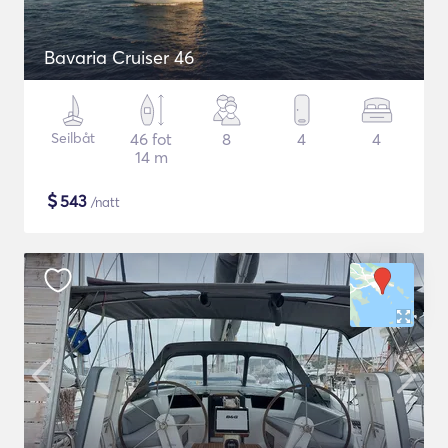
Bavaria Cruiser 46
Seilbåt
46 fot
8
4
4
14 m
$
543
/natt