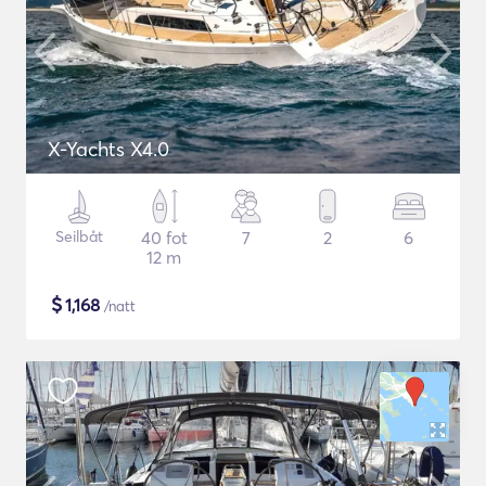
X-Yachts X4.0
Seilbåt
40 fot
7
2
6
12 m
$
1,168
/natt