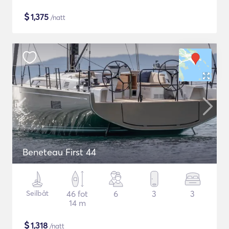
$
1,375
/natt
Beneteau First 44
Seilbåt
46 fot
6
3
3
14 m
$
1,318
/natt