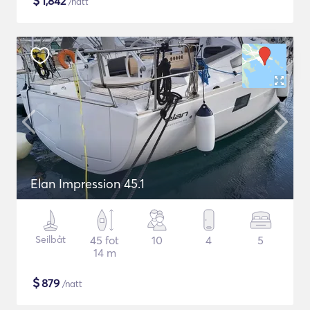
$
1,842
/natt
Elan Impression 45.1
Seilbåt
45 fot
10
4
5
14 m
$
879
/natt