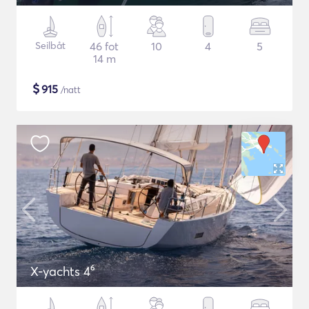
Seilbåt
46 fot
10
4
5
14 m
$
915
/natt
X-yachts 4⁶