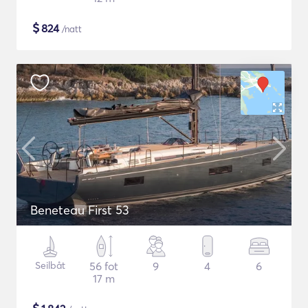
$
824
/natt
Beneteau First 53
Seilbåt
56 fot
9
4
6
17 m