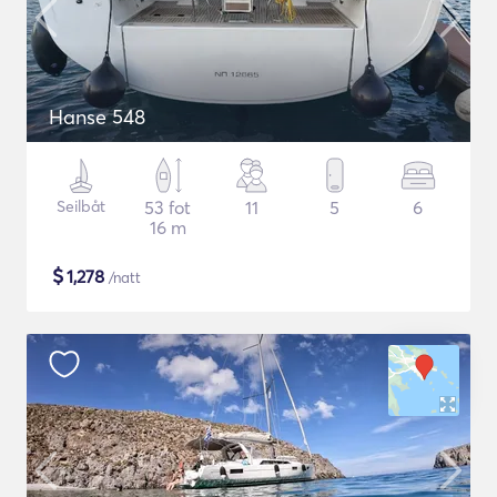
Hanse 548
Seilbåt
53 fot
11
5
6
16 m
$
1,278
/natt