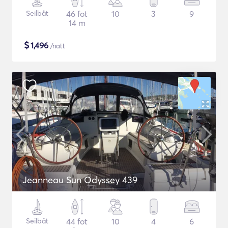
Seilbåt
46 fot
10
3
9
14 m
$
1,496
/natt
Jeanneau Sun Odyssey 439
Seilbåt
44 fot
10
4
6