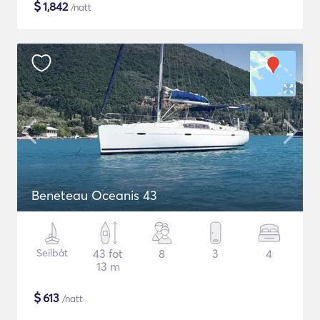
$
1,842
/natt
Beneteau Oceanis 43
Seilbåt
43 fot
8
3
4
13 m
$
613
/natt