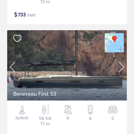
13 m
$
733
/natt
Beneteau First 53
Seilbåt
56 fot
9
4
5
17 m