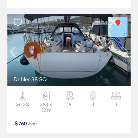
Dehler 38 SQ
Seilbåt
38 fot
6
3
3
12 m
$
760
/natt