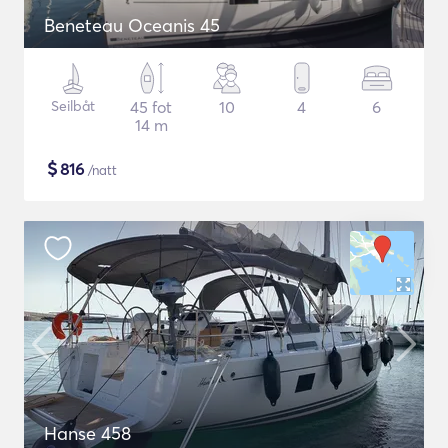
Beneteau Oceanis 45
Seilbåt
45 fot
10
4
6
14 m
$
816
/natt
Hanse 458