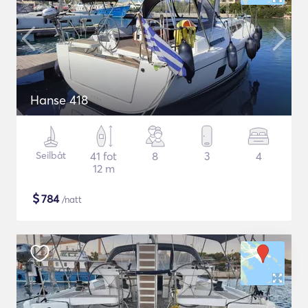
Hanse 418
Seilbåt
41 fot
8
3
4
12 m
$
784
/natt