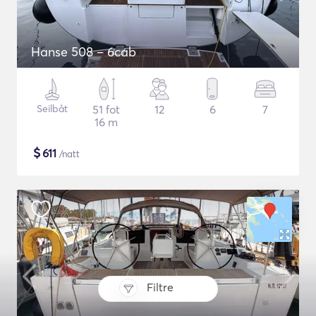
Hanse 508 – 6cab
Seilbåt
51 fot
12
6
7
16 m
$
611
/natt
Filtre