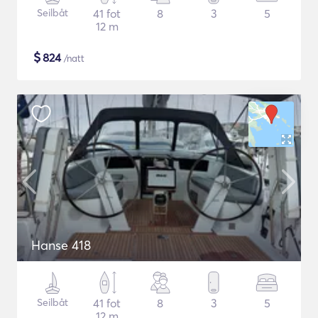
Seilbåt
41 fot
8
3
5
12 m
$
824
/natt
Hanse 418
Seilbåt
41 fot
8
3
5
12 m