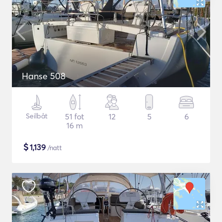
Hanse 508
Seilbåt
51 fot
12
5
6
16 m
$
1,139
/natt