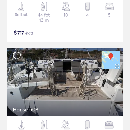
Seilbåt
44 fot
10
4
5
13 m
$
717
/natt
Hanse 508