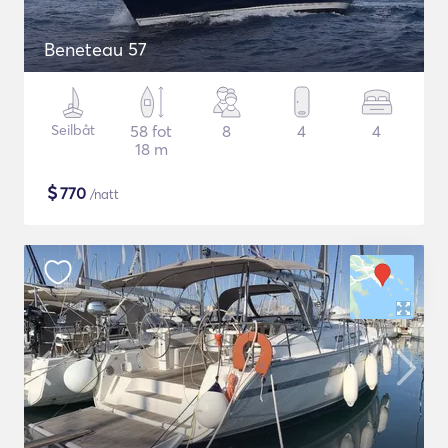
Beneteau 57
Seilbåt
58 fot
8
4
4
18 m
$
770
/natt