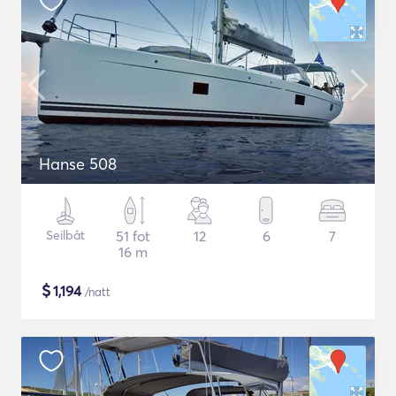
Hanse 508
Seilbåt
51 fot
12
6
7
16 m
$
1,194
/natt