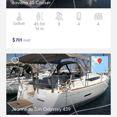
Bavaria 45 Cruiser
Seilbåt
45 fot
8
4
4
14 m
$
701
/natt
Jeanneau Sun Odyssey 439