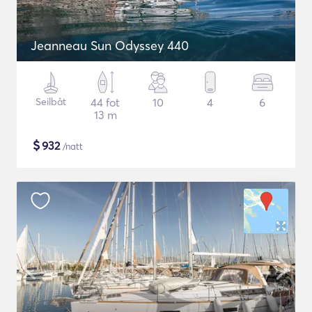
Jeanneau Sun Odyssey 440
Seilbåt
44 fot
10
4
6
13 m
$
932
/natt