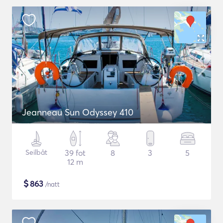
Jeanneau Sun Odyssey 410
Seilbåt
39 fot
8
3
5
12 m
$
863
/natt