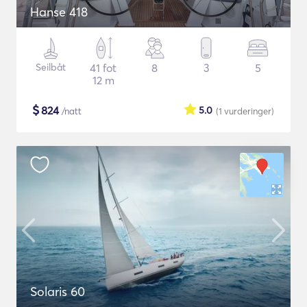
Hanse 418
Seilbåt
41 fot
8
3
5
12 m
$
824
5.0
/natt
(1
vurderinger
)
Solaris 60