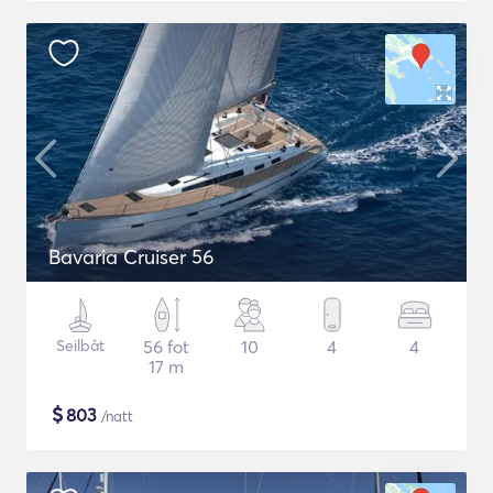
Bavaria Cruiser 56
Seilbåt
56 fot
10
4
4
17 m
$
803
/natt