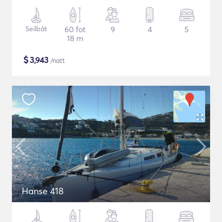
Seilbåt
60 fot
9
4
5
18 m
$
3,943
/natt
Hanse 418