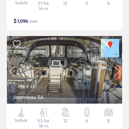
Seilbåt
51 fot
12
5
6
16 m
$
1,096
/natt
Jeanneau 54
Seilbåt
53 fot
12
6
8
16 m