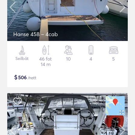
Hanse 458 – 4cab
Seilbåt
46 fot
10
4
5
14 m
$
506
/natt