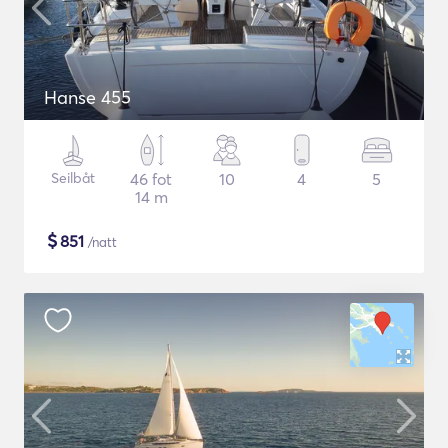
Hanse 455
Seilbåt
46 fot
10
4
5
14 m
$
851
/natt