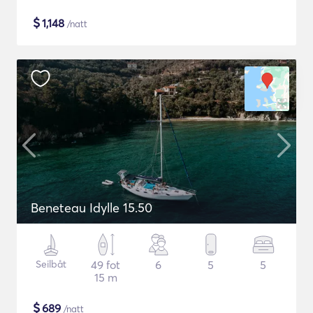
$
1,148
/natt
Beneteau Idylle 15.50
Seilbåt
49 fot
6
5
5
15 m
$
689
/natt