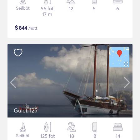
Seilbåt
56 fot
12
5
6
17 m
$
844
/natt
Gulet 125
Seilbåt
125 fot
18
8
14