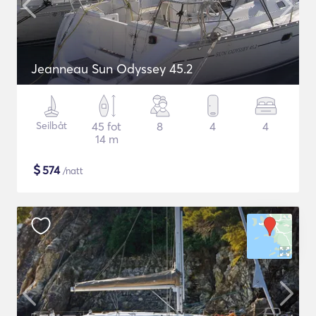
Jeanneau Sun Odyssey 45.2
Seilbåt
45 fot
8
4
4
14 m
$
574
/natt