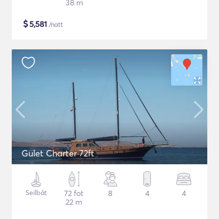
38 m
$
5,581
/natt
Gulet Charter 72ft
Seilbåt
72 fot
8
4
4
22 m