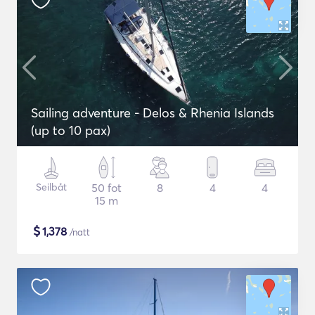
Sailing adventure - Delos & Rhenia Islands
(up to 10 pax)
Seilbåt
50 fot
8
4
4
15 m
$
1,378
/natt