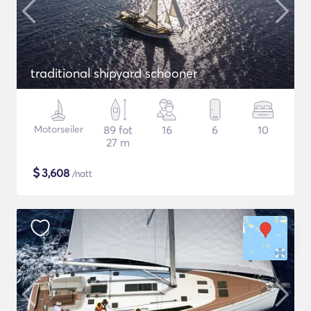
traditional shipyard schooner
Motorseiler
89 fot
16
6
10
27 m
$
3,608
/natt