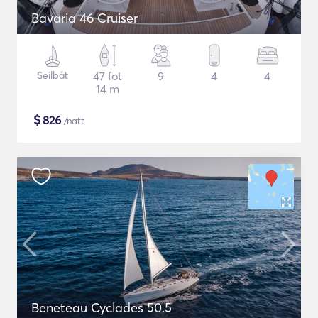
Bavaria 46 Cruiser
Seilbåt
47 fot
9
4
4
14 m
$
826
/natt
Beneteau Cyclades 50.5