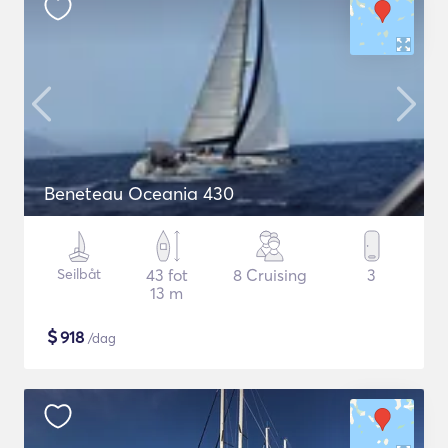
Beneteau Oceania 430
Seilbåt
43 fot
8 Cruising
3
13 m
$
918
/dag