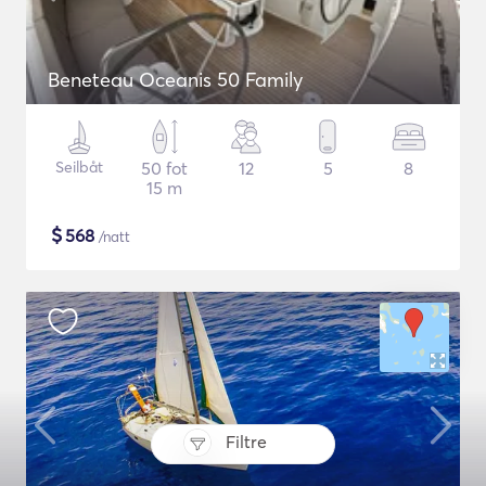
Beneteau Oceanis 50 Family
Seilbåt
50 fot
12
5
8
15 m
$
568
/natt
Filtre