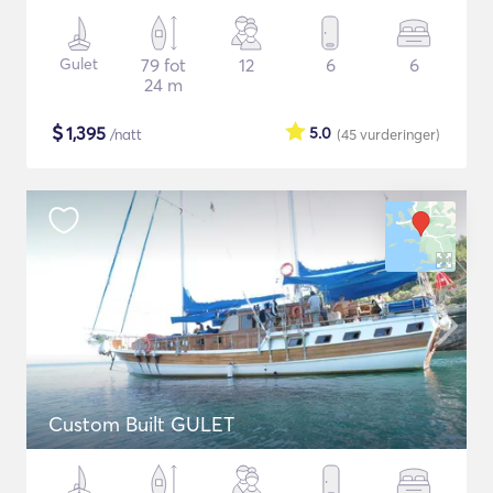
Gulet
79 fot
12
6
6
24 m
$
1,395
5.0
/natt
(45
vurderinger
)
Custom Built GULET