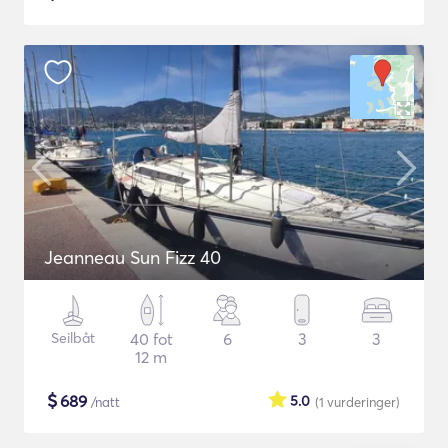
Jeanneau Sun Fizz 40
Seilbåt
40 fot
6
3
3
12 m
$
689
5.0
/natt
(1
vurderinger
)