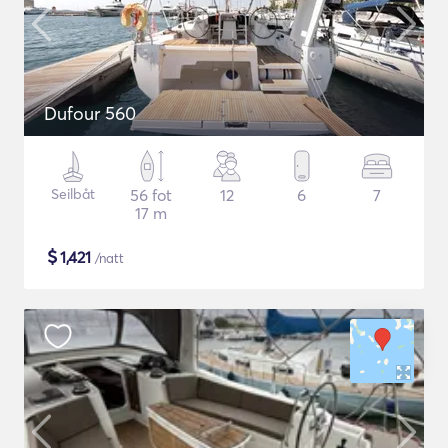
Dufour 560
Seilbåt
56 fot
12
6
7
17 m
$
1,421
/natt