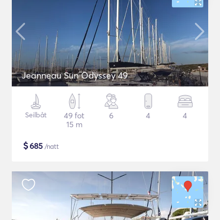
Jeanneau Sun Odyssey 49
Seilbåt
49 fot
6
4
4
15 m
$
685
/natt