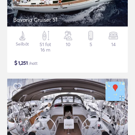
Bavaria Cruiser 51
Seilbåt
51 fot
10
5
14
16 m
$
1,251
/natt