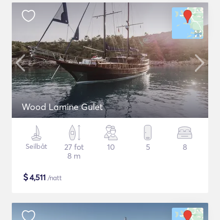
Wood Lamine Gulet
Seilbåt
27 fot
10
5
8
8 m
$
4,511
/natt