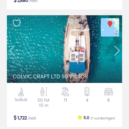
$
2,480
/natt
COLVIC CRAFT LTD 50 VICTOR
Seilbåt
50 fot
11
4
8
15 m
$
1,722
5.0
/natt
(1
vurderinger
)