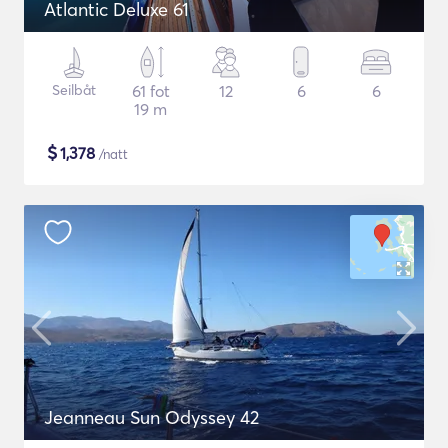
Atlantic Deluxe 61
Seilbåt
61 fot
12
6
6
19 m
$
1,378
/natt
Jeanneau Sun Odyssey 42