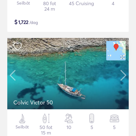
Seilbåt
80 fot
45 Cruising
4
24 m
$
1,722
/dag
Colvic Victor 50
Seilbåt
50 fot
10
5
5
15 m