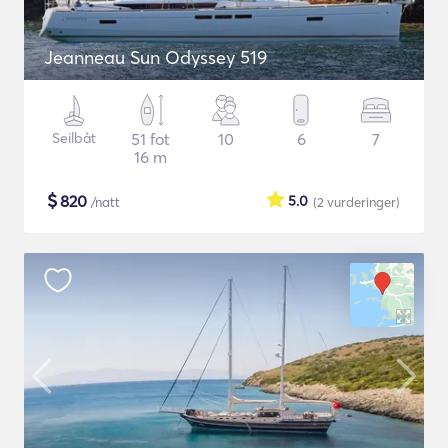
Jeanneau Sun Odyssey 519
Seilbåt
51 fot
10
6
7
16 m
$
820
5.0
/natt
(2
vurderinger
)