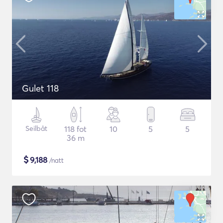
Gulet 118
Seilbåt
118 fot
10
5
5
36 m
$
9,188
/natt