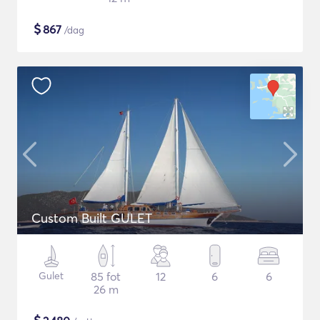
$
867
/dag
Custom Built GULET
Gulet
85 fot
12
6
6
26 m