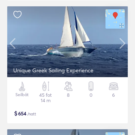
Unique Greek Sailing Experience
Seilbåt
45 fot
8
0
6
14 m
$
654
/natt