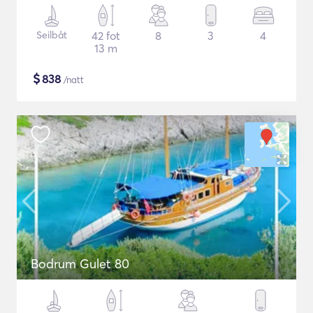
Seilbåt
42 fot
8
3
4
13 m
$
838
/natt
Bodrum Gulet 80