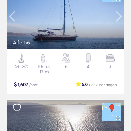
Alfa 56
Seilbåt
56 fot
6
4
3
17 m
$
1,607
5.0
/natt
(29
vurderinger
)