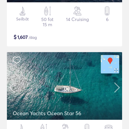
Seilbåt
50 fot
14 Cruising
6
15 m
$
1,607
/dag
Ocean Yachts Ocean Star 56