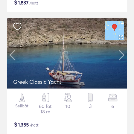
$
1,837
/natt
Greek Classic Yacht
Seilbåt
60 fot
10
3
6
18 m
$
1,355
/natt