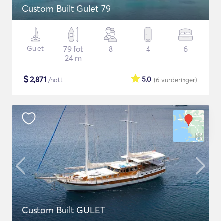
Custom Built Gulet 79
Gulet
79 fot
8
4
6
24 m
$
2,871
5.0
/natt
(6
vurderinger
)
Custom Built GULET