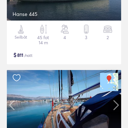
Hanse 445
Seilbåt
45 fot
4
3
2
14 m
$
811
/natt