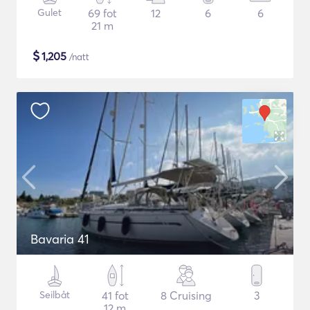
Gulet
69 fot
12
6
6
21 m
$
1,205
/natt
Bavaria 41
Seilbåt
41 fot
8 Cruising
3
12 m