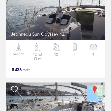
Jeanneau Sun Odyssey 42.1
Seilbåt
42 fot
10
4
4
13 m
$
436
/natt