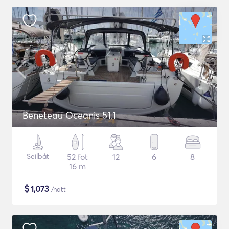
Beneteau Oceanis 51.1
Seilbåt
52 fot
12
6
8
16 m
$
1,073
/natt