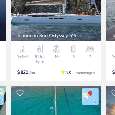
Jeanneau Sun Odyssey 519
J
Seilbåt
51 fot
10
6
7
S
16 m
$
820
5.0
/natt
(2
vurderinger
)