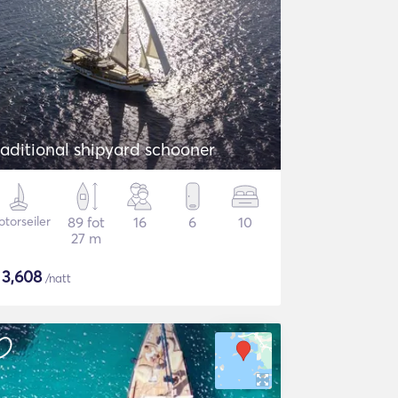
raditional shipyard schooner
torseiler
89 fot
16
6
10
27 m
$
3,608
/natt