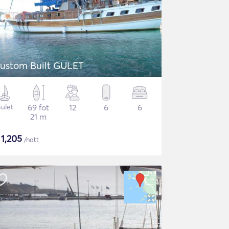
ustom Built GULET
ulet
69 fot
12
6
6
21 m
$
1,205
/natt