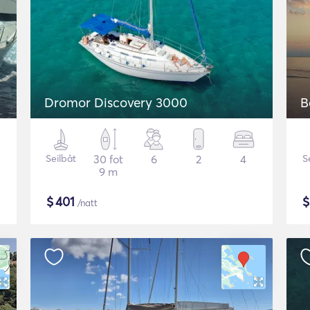
Dromor Discovery 3000
B
Seilbåt
30 fot
6
2
4
S
9 m
$
401
/natt