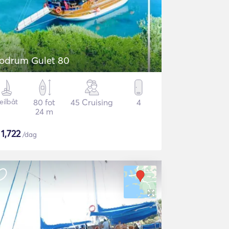
odrum Gulet 80
eilbåt
80 fot
45 Cruising
4
24 m
$
1,722
/dag