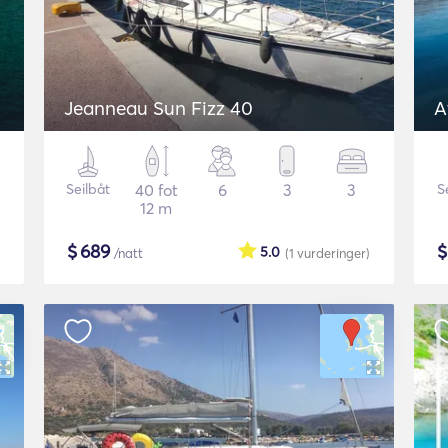
Jeanneau Sun Fizz 40
A
Seilbåt
40 fot
6
3
3
S
12 m
$
689
5.0
/natt
(1
vurderinger
)