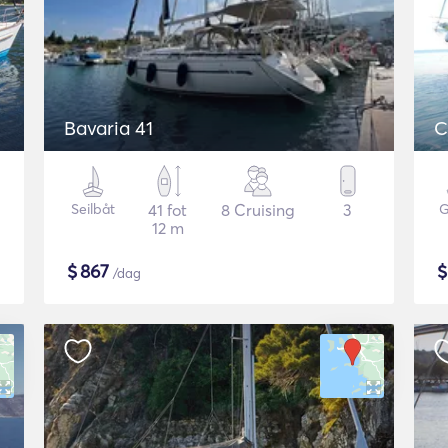
Bavaria 41
C
Seilbåt
41 fot
8 Cruising
3
G
12 m
$
867
/dag