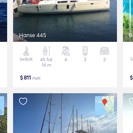
Hanse 445
B
Seilbåt
45 fot
4
3
2
S
14 m
$
811
/natt