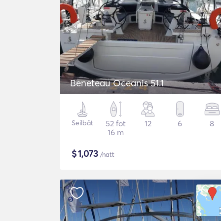
Beneteau Oceanis 51.1
Seilbåt
52 fot
12
6
8
16 m
$
1,073
/natt