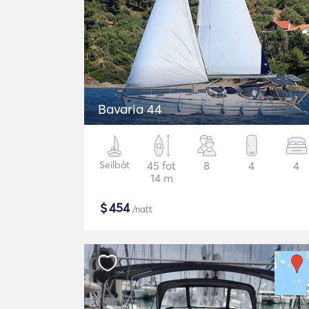
Bavaria 44
Seilbåt
45 fot
8
4
4
14 m
$
454
/natt