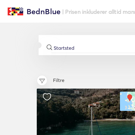
BednBlue
| Prisen inkluderer alltid ma
Filtre