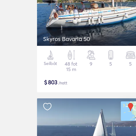
Skyros Bavaria 50
Seilbåt
48 fot
9
5
5
15 m
$
803
/natt