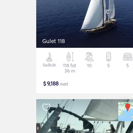
Gulet 118
Seilbåt
118 fot
10
5
5
36 m
$
9,188
/natt