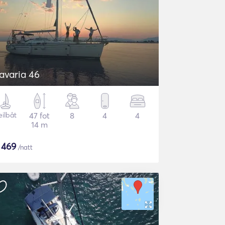
avaria 46
eilbåt
47 fot
8
4
4
14 m
$
469
/natt