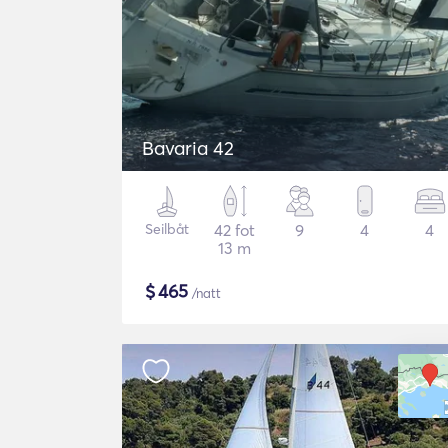
Bavaria 42
Seilbåt
42 fot
9
4
4
13 m
$
465
/natt