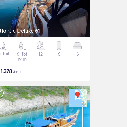
tlantic Deluxe 61
eilbåt
61 fot
12
6
6
19 m
$
1,378
/natt