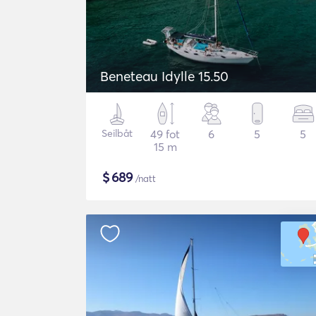
Beneteau Idylle 15.50
Seilbåt
49 fot
6
5
5
15 m
$
689
/natt