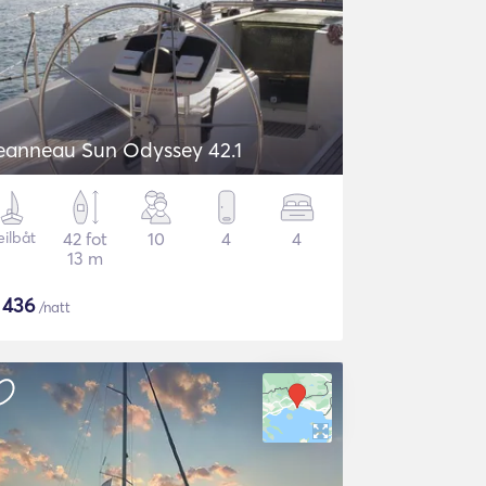
eanneau Sun Odyssey 42.1
eilbåt
42 fot
10
4
4
13 m
$
436
/natt