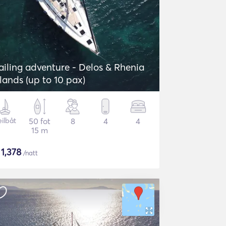
ailing adventure - Delos & Rhenia
slands (up to 10 pax)
eilbåt
50 fot
8
4
4
15 m
$
1,378
/natt