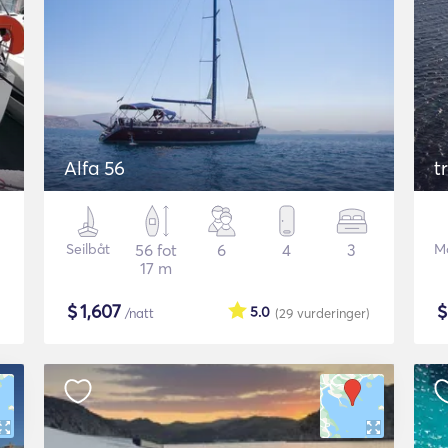
Alfa 56
t
Seilbåt
56 fot
6
4
3
Mo
17 m
$
1,607
5.0
/natt
(29
vurderinger
)