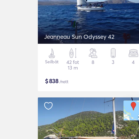
Jeanneau Sun Odyssey 42
Seilbåt
42 fot
8
3
4
13 m
$
838
/natt