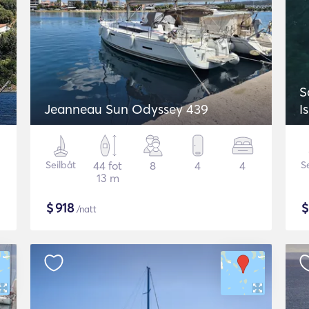
S
Jeanneau Sun Odyssey 439
I
Seilbåt
44 fot
8
4
4
S
13 m
$
918
/natt