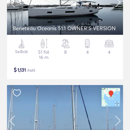
Beneteau Oceanis 51.1 OWNER'S VERSION
Seilbåt
51 fot
8
4
4
16 m
$
1,131
/natt