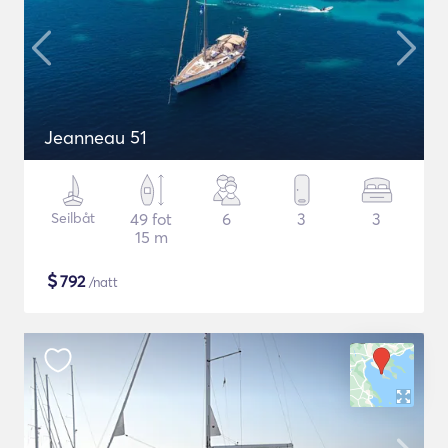
Jeanneau 51
Seilbåt
49 fot
6
3
3
15 m
$
792
/natt