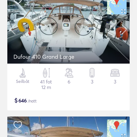
Dufour 410 Grand Large
Seilbåt
41 fot
6
3
3
12 m
$
646
/natt