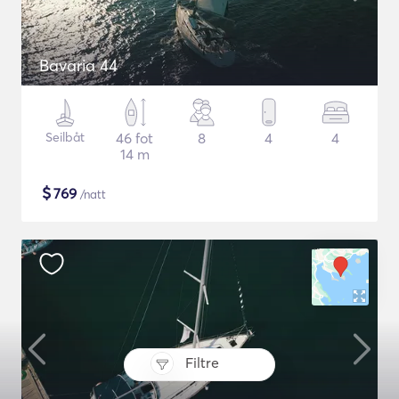
Bavaria 44
Seilbåt
46 fot
8
4
4
14 m
$
769
/natt
Filtre