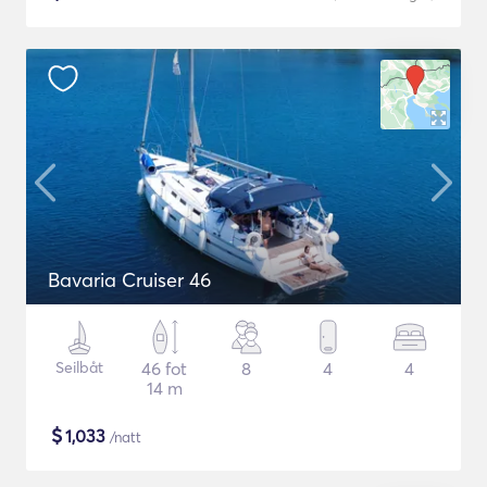
Bavaria Cruiser 46
Seilbåt
46 fot
8
4
4
14 m
$
1,033
/natt