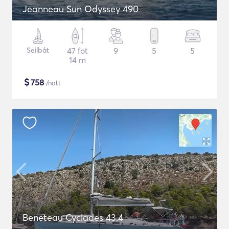
Jeanneau Sun Odyssey 490
Seilbåt
47 fot
9
5
5
14 m
$
758
/natt
Beneteau Cyclades 43.4