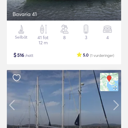
Bavaria 41
Seilbåt
41 fot
8
3
4
12 m
$
516
5.0
/natt
(1
vurderinger
)