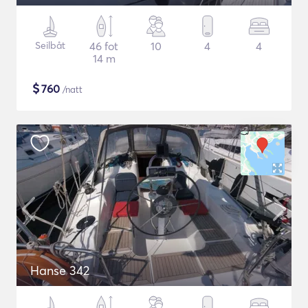
Seilbåt
46 fot
10
4
4
14 m
$
760
/natt
Hanse 342