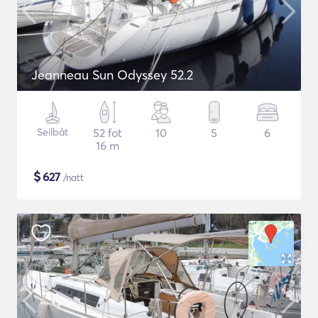
Jeanneau Sun Odyssey 52.2
Seilbåt
52 fot
10
5
6
16 m
$
627
/natt