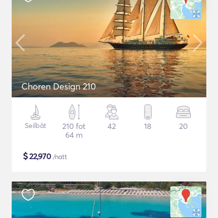
Choren Design 210
Seilbåt
210 fot
42
18
20
64 m
$
22,970
/natt