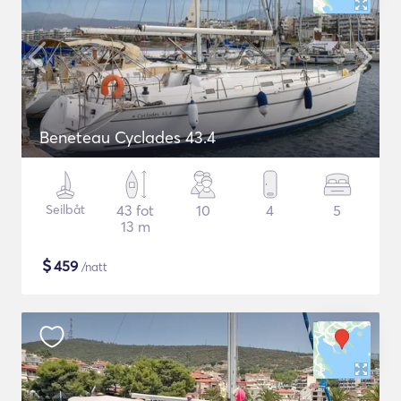
Beneteau Cyclades 43.4
Seilbåt
43 fot
10
4
5
13 m
$
459
/natt