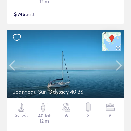
12 m
$
746
/natt
Jeanneau Sun Odyssey 40.3S
Seilbåt
40 fot
6
3
6
12 m