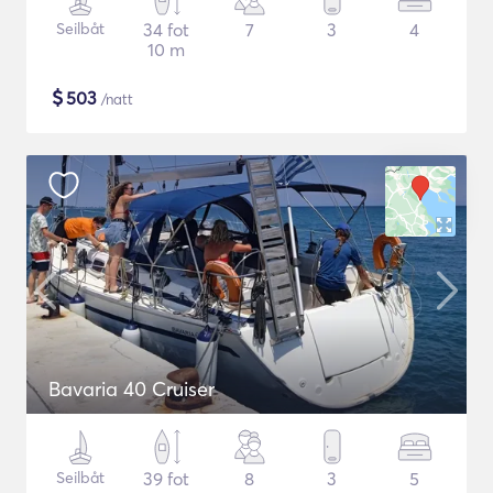
Seilbåt
34 fot
7
3
4
10 m
$
503
/natt
Bavaria 40 Cruiser
Seilbåt
39 fot
8
3
5