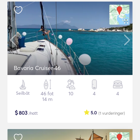
Bavaria Cruiser 46
Seilbåt
46 fot
10
4
4
14 m
$
803
5.0
/natt
(1
vurderinger
)