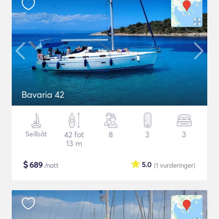
Bavaria 42
Seilbåt
42 fot
8
3
3
13 m
$
689
5.0
/natt
(1
vurderinger
)