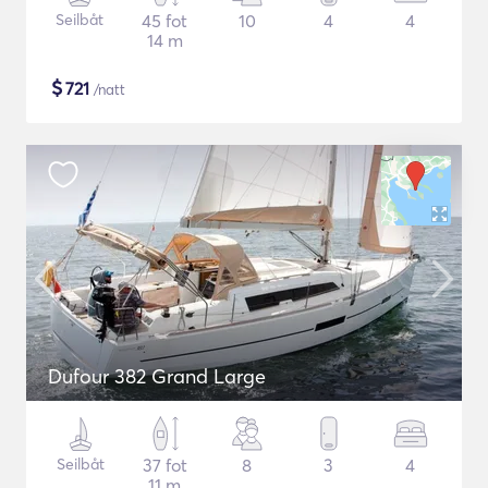
Seilbåt
45 fot
10
4
4
14 m
$
721
/natt
Dufour 382 Grand Large
Seilbåt
37 fot
8
3
4
11 m