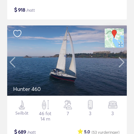
$
918
/natt
Hunter 460
Seilbåt
46 fot
7
3
3
14 m
$
689
5.0
/natt
(53
vurderinger
)