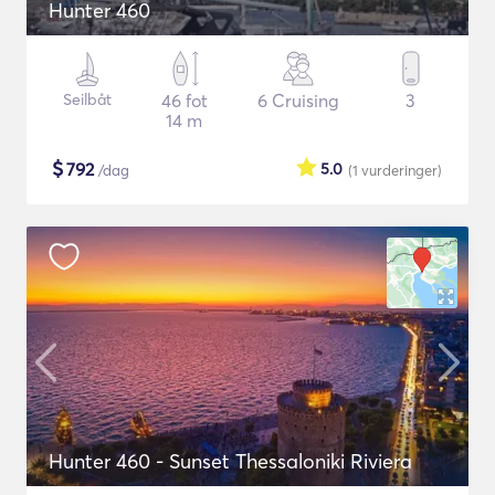
Hunter 460
Seilbåt
46 fot
6 Cruising
3
14 m
$
792
5.0
/dag
(1
vurderinger
)
Hunter 460 - Sunset Thessaloniki Riviera