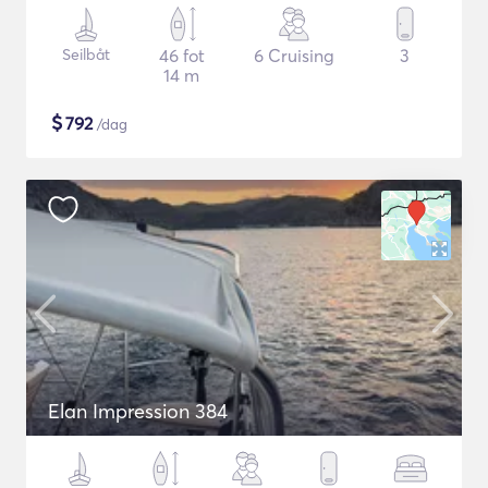
Seilbåt
46 fot
6 Cruising
3
14 m
$
792
/dag
Elan Impression 384