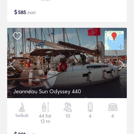
$
585
/natt
Jeanneau Sun Odyssey 440
Seilbåt
44 fot
10
4
4
13 m