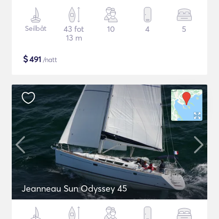
Seilbåt
43 fot
10
4
5
13 m
$
491
/natt
Jeanneau Sun Odyssey 45