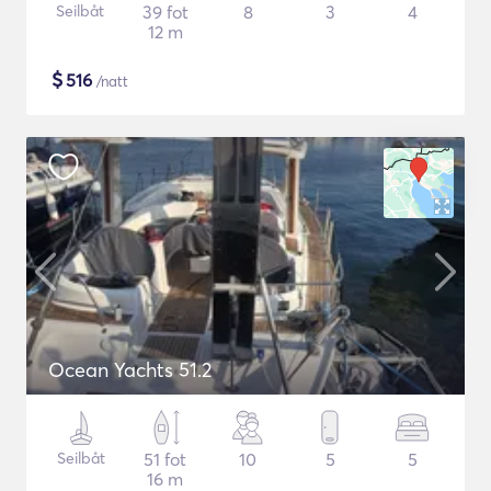
Seilbåt
39 fot
8
3
4
12 m
$
516
/natt
Ocean Yachts 51.2
Seilbåt
51 fot
10
5
5
16 m