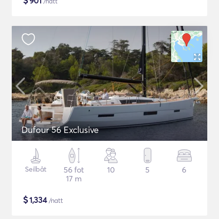
$
901
/natt
Dufour 56 Exclusive
Seilbåt
56 fot
10
5
6
17 m
$
1,334
/natt