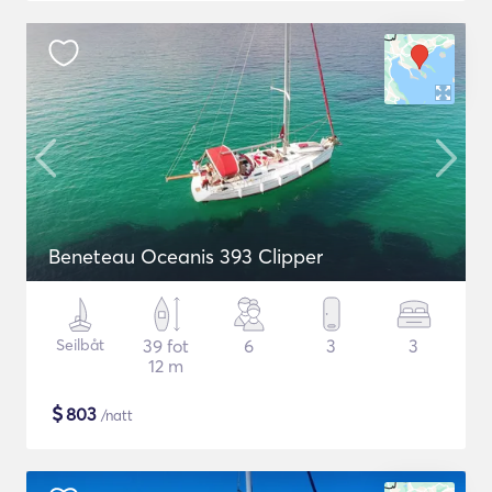
Beneteau Oceanis 393 Clipper
Seilbåt
39 fot
6
3
3
12 m
$
803
/natt