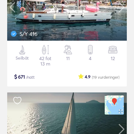
S/Y 416
Seilbåt
42 fot
11
4
12
13 m
$
671
4.9
/natt
(19
vurderinger
)