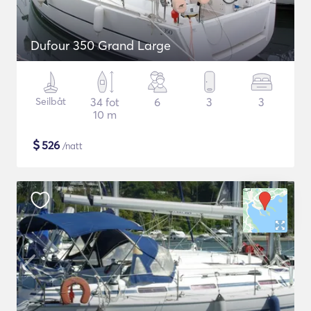
Dufour 350 Grand Large
Seilbåt
34 fot
6
3
3
10 m
$
526
/natt