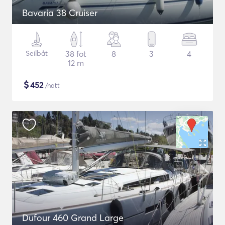
Bavaria 38 Cruiser
Seilbåt
38 fot
8
3
4
12 m
$
452
/natt
Dufour 460 Grand Large