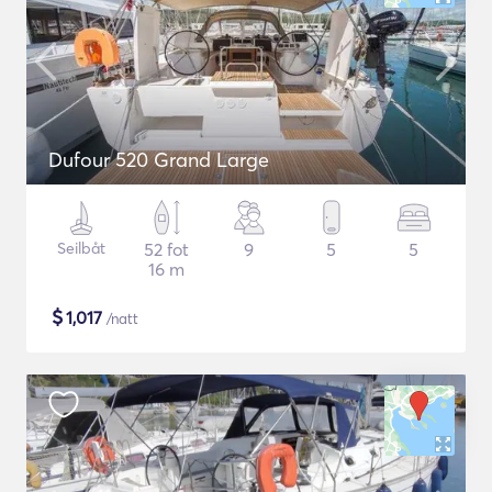
Dufour 520 Grand Large
Seilbåt
52 fot
9
5
5
16 m
$
1,017
/natt