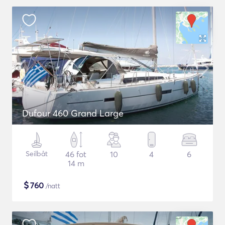
Dufour 460 Grand Large
Seilbåt
46 fot
10
4
6
14 m
$
760
/natt