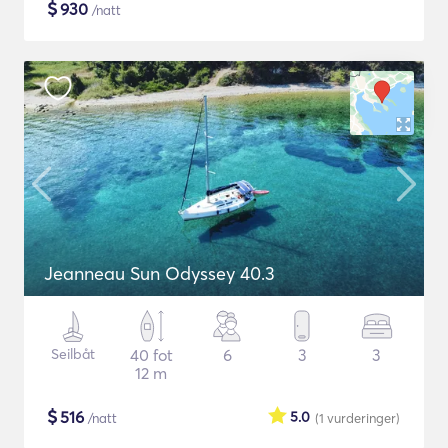
$
930
/natt
Jeanneau Sun Odyssey 40.3
Seilbåt
40 fot
6
3
3
12 m
$
516
5.0
/natt
(1
vurderinger
)