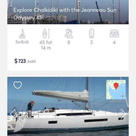
Explore Chalkidiki with the Jeanneau Sun
Odyssey 45
Seilbåt
45 fot
8
3
4
14 m
$
723
/natt