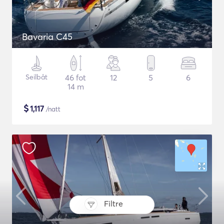
Bavaria C45
Seilbåt
46 fot
12
5
6
14 m
$
1,117
/natt
Filtre