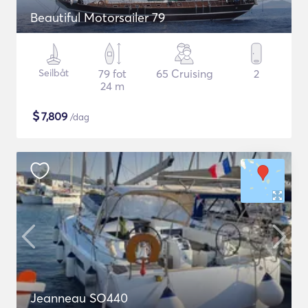
Beautiful Motorsailer 79
Seilbåt
79 fot
65 Cruising
2
24 m
$
7,809
/dag
Jeanneau SO440