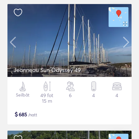
Jeanneau Sun Odyssey 49
Seilbåt
49 fot
6
4
4
15 m
$
685
/natt