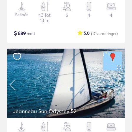
Seilbåt
43 fot
6
4
4
13 m
$
689
5.0
/natt
(17
vurderinger
)
Jeanneau Sun Odyssey 52