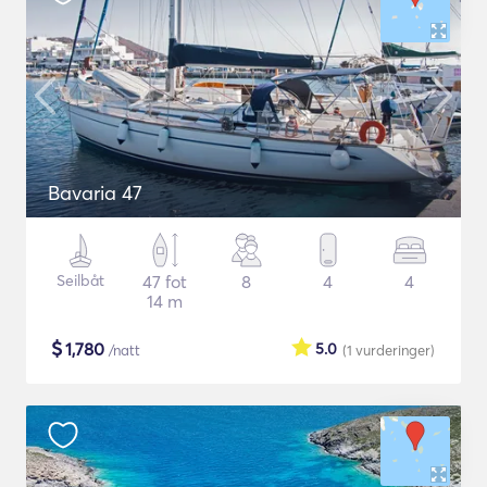
Bavaria 47
Seilbåt
47 fot
8
4
4
14 m
$
1,780
5.0
/natt
(1
vurderinger
)