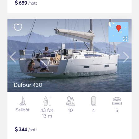
$
689
/natt
Dufour 430
Seilbåt
43 fot
10
4
5
13 m
$
344
/natt