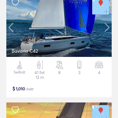
Bavaria C42
Seilbåt
41 fot
8
3
4
12 m
$
1,010
/natt