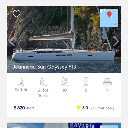
Jeanneau Sun Odyssey 519
Seilbåt
51 fot
10
6
7
16 m
$
820
5.0
/natt
(2
vurderinger
)