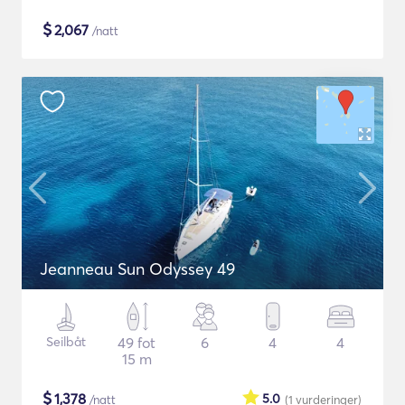
$
2,067
/natt
Jeanneau Sun Odyssey 49
Seilbåt
49 fot
6
4
4
15 m
$
1,378
5.0
/natt
(1
vurderinger
)