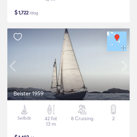
$
1,722
/dag
Beister 1959
Seilbåt
42 fot
8 Cruising
2
13 m