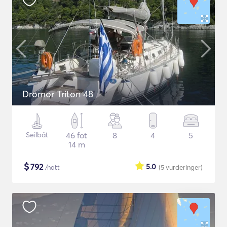
Dromor Triton 48
Seilbåt
46 fot
8
4
5
14 m
$
792
5.0
/natt
(5
vurderinger
)