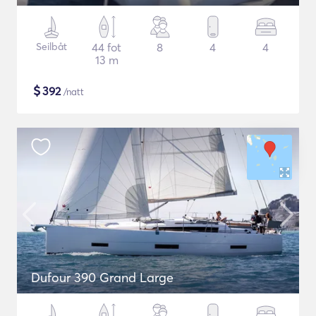
Seilbåt
44 fot
8
4
4
13 m
$
392
/natt
Dufour 390 Grand Large