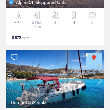
Alpha 51 (Skippered Only)
Seilbåt
51 fot
8
4
5
16 m
$
872
/natt
Dufour GibSea 43