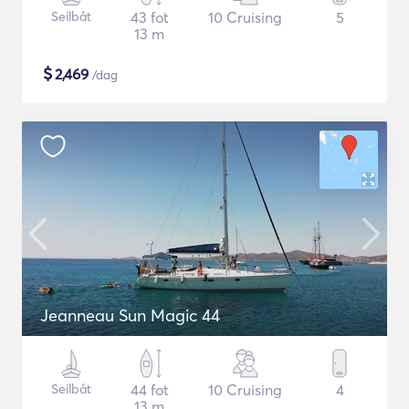
Seilbåt
43 fot
10 Cruising
5
13 m
$
2,469
/dag
Jeanneau Sun Magic 44
Seilbåt
44 fot
10 Cruising
4
13 m