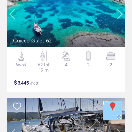
Caicco Gulet 62
Gulet
62 fot
4
2
2
19 m
$
3,445
/natt