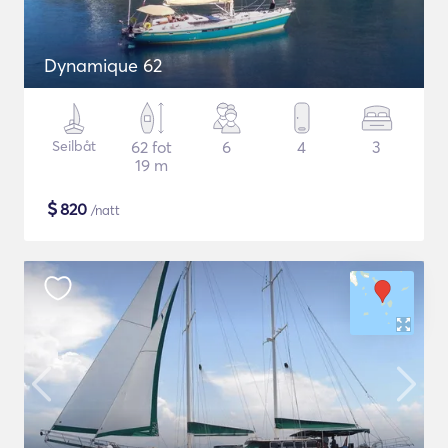
Dynamique 62
Seilbåt
62 fot
6
4
3
19 m
$
820
/natt