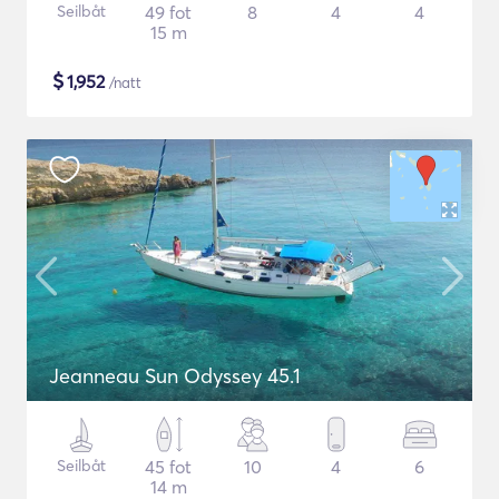
Seilbåt
49 fot
8
4
4
15 m
$
1,952
/natt
Jeanneau Sun Odyssey 45.1
Seilbåt
45 fot
10
4
6
14 m