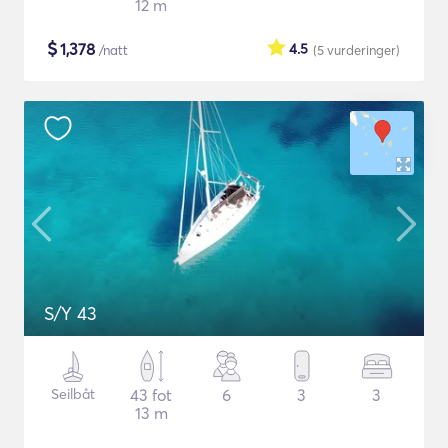
12 m
$
1,378
4.5
/natt
(5
vurderinger
)
S/Y 43
Seilbåt
43 fot
6
3
3
13 m