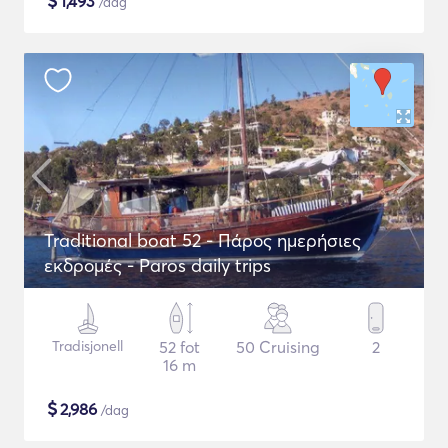
$
1,493
/dag
Traditional boat 52 - Πάρος ημερήσιες
εκδρομές - Paros daily trips
Tradisjonell
52 fot
50 Cruising
2
16 m
$
2,986
/dag