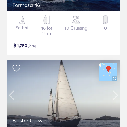
Formosa 46
Seilbåt
46 fot
10 Cruising
0
14 m
$
1,780
/dag
Beister Classic