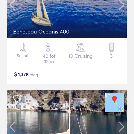
Beneteau Oceanis 400
Seilbåt
40 fot
10 Cruising
3
12 m
$
1,378
/dag