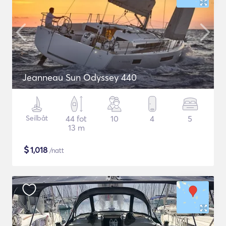
Jeanneau Sun Odyssey 440
Seilbåt
44 fot
10
4
5
13 m
$
1,018
/natt