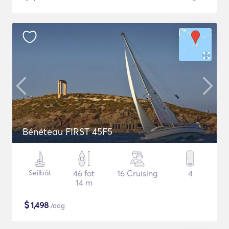
Bénéteau FIRST 45F5
Seilbåt
46 fot
16 Cruising
4
14 m
$
1,498
/dag