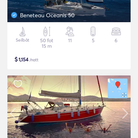
Beneteau Oceanis 50
Seilbåt
50 fot
11
5
6
15 m
$
1,154
/natt