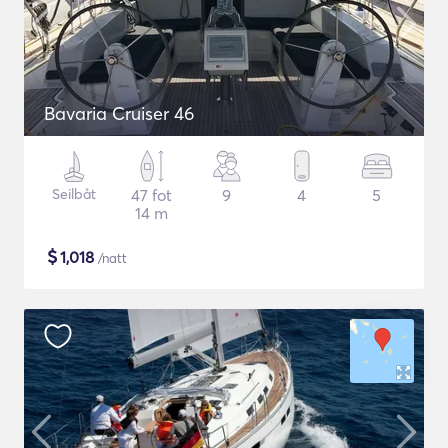
Bavaria Cruiser 46
Seilbåt
47 fot
9
4
5
14 m
$
1,018
/natt