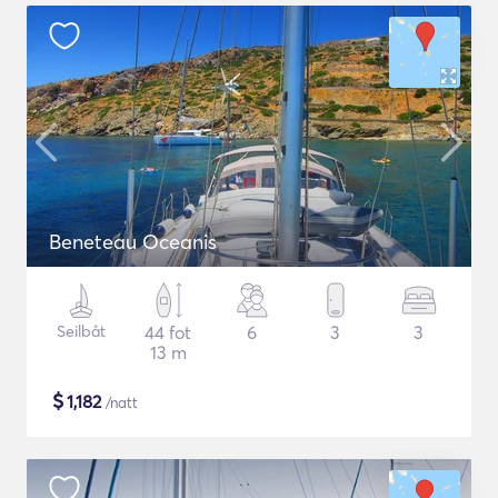
Beneteau Oceanis
Seilbåt
44 fot
6
3
3
13 m
$
1,182
/natt