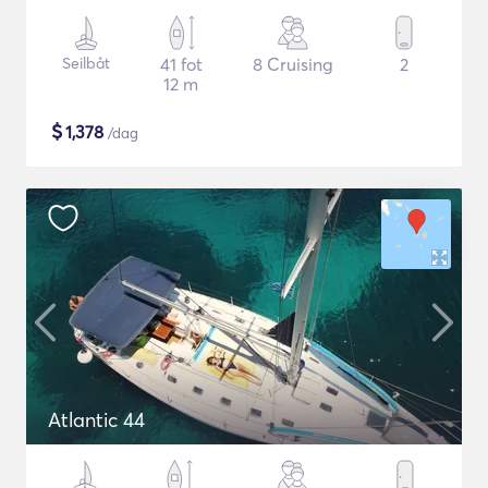
Seilbåt
41 fot
8 Cruising
2
12 m
$
1,378
/dag
Atlantic 44