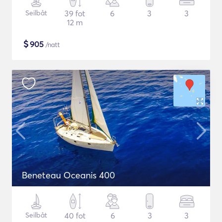
Seilbåt
39 fot
6
3
3
12 m
$
905
/natt
Beneteau Oceanis 400
Seilbåt
40 fot
6
3
3