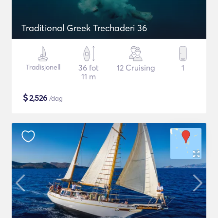
Traditional Greek Trechaderi 36
Tradisjonell
36 fot
12 Cruising
1
11 m
$
2,526
/dag