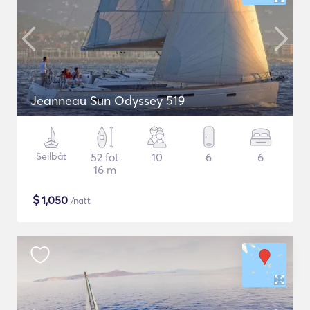
Jeanneau Sun Odyssey 519
Seilbåt
52 fot
10
6
6
16 m
$
1,050
/natt