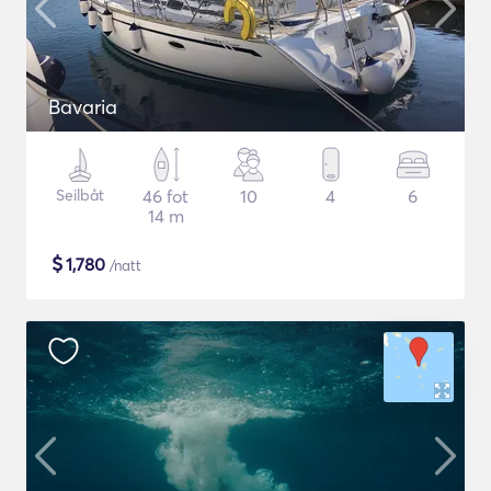
Bavaria
Seilbåt
46 fot
10
4
6
14 m
$
1,780
/natt