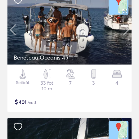
Beneteau Oceanis 45
Seilbåt
33 fot
7
3
4
10 m
$
401
/natt