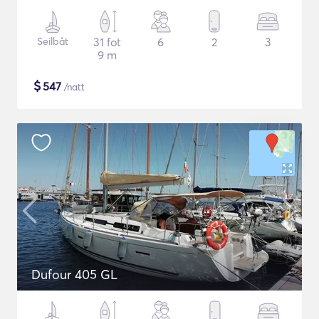
Seilbåt
31 fot
6
2
3
9 m
$
547
/natt
Dufour 405 GL