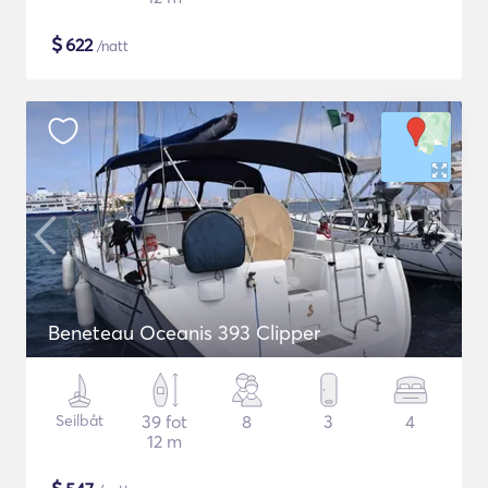
$
622
/natt
Beneteau Oceanis 393 Clipper
Seilbåt
39 fot
8
3
4
12 m