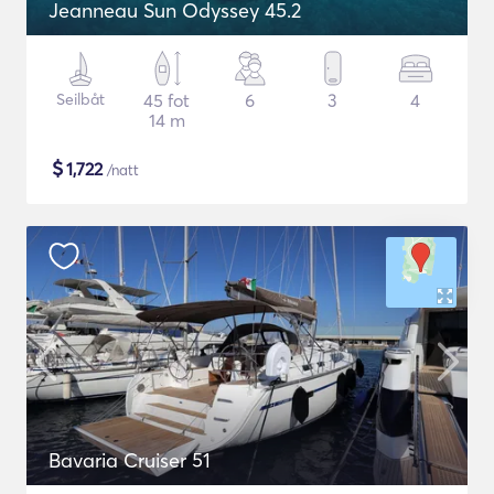
Jeanneau Sun Odyssey 45.2
Seilbåt
45 fot
6
3
4
14 m
$
1,722
/natt
Bavaria Cruiser 51