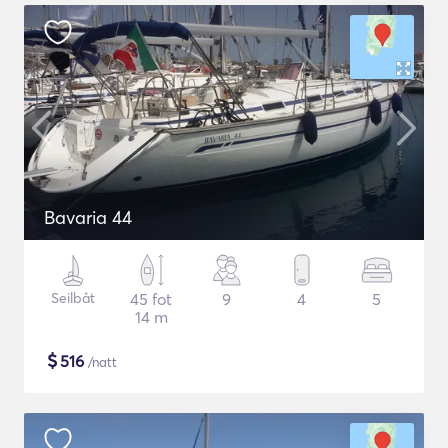
Bavaria 44
Seilbåt
45 fot
9
4
5
14 m
$
516
/natt