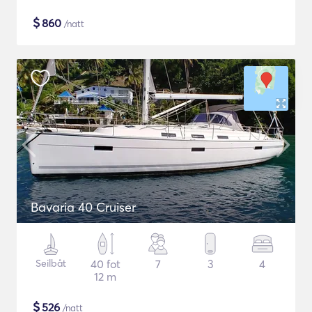
$
860
/natt
Bavaria 40 Cruiser
Seilbåt
40 fot
7
3
4
12 m
$
526
/natt