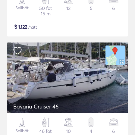
Seilbåt
50 fot
12
5
6
15 m
$
1,122
/natt
Bavaria Cruiser 46
Seilbåt
46 fot
10
4
6