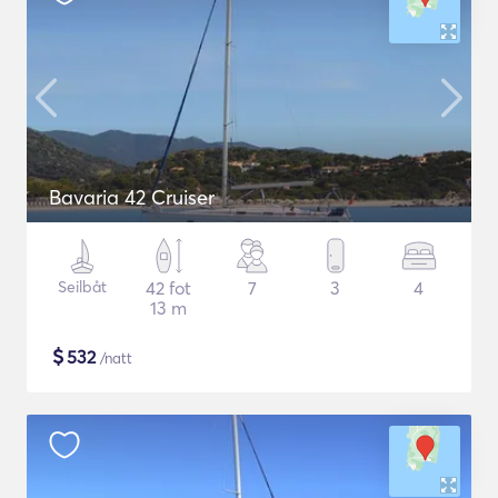
Bavaria 42 Cruiser
Seilbåt
42 fot
7
3
4
13 m
$
532
/natt