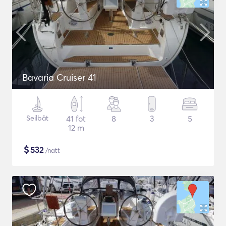
Bavaria Cruiser 41
Seilbåt
41 fot
8
3
5
12 m
$
532
/natt