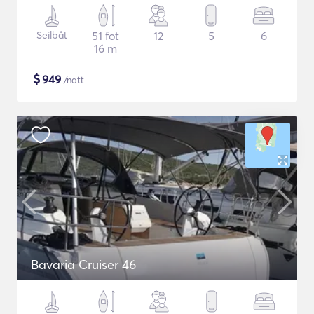
Seilbåt
51 fot
12
5
6
16 m
$
949
/natt
Bavaria Cruiser 46