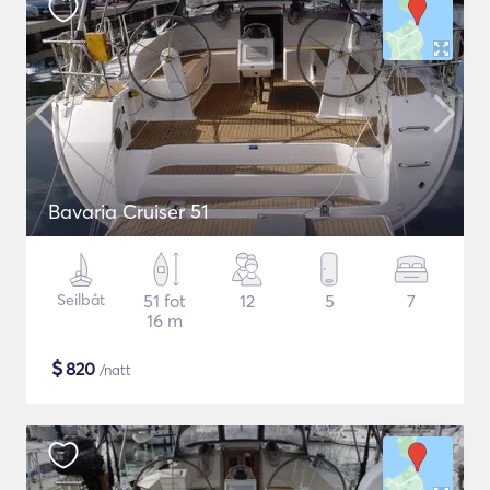
Bavaria Cruiser 51
Seilbåt
51 fot
12
5
7
16 m
$
820
/natt