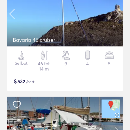
Bavaria 46 cruiser
Seilbåt
46 fot
9
4
5
14 m
$
532
/natt