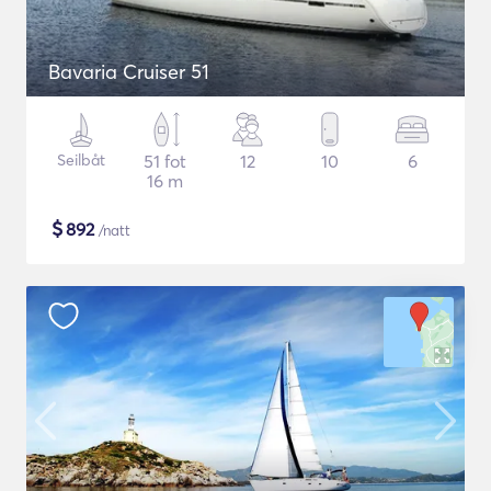
Bavaria Cruiser 51
Seilbåt
51 fot
12
10
6
16 m
$
892
/natt