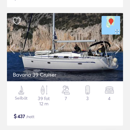
Bavaria 39 Cruiser
Seilbåt
39 fot
7
3
4
12 m
$
437
/natt