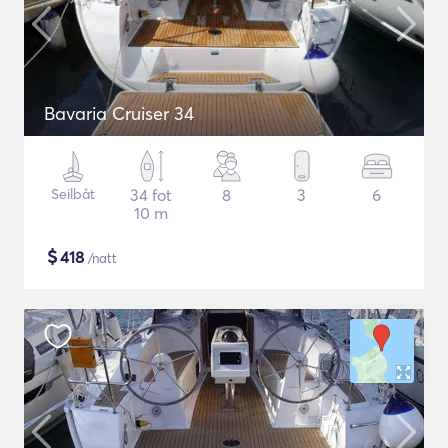
Bavaria Cruiser 34
Seilbåt
34 fot
8
3
6
10 m
$
418
/natt