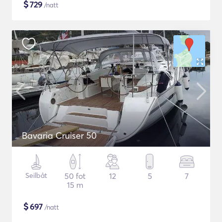
$
729
/natt
Bavaria Cruiser 50
Seilbåt
50 fot
12
5
7
15 m
$
697
/natt