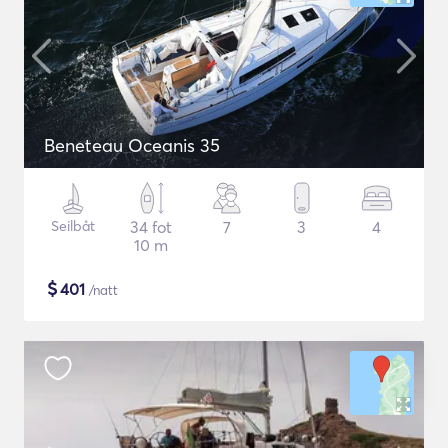
Beneteau Oceanis 35
Seilbåt
34 fot
7
3
4
10 m
$
401
/natt