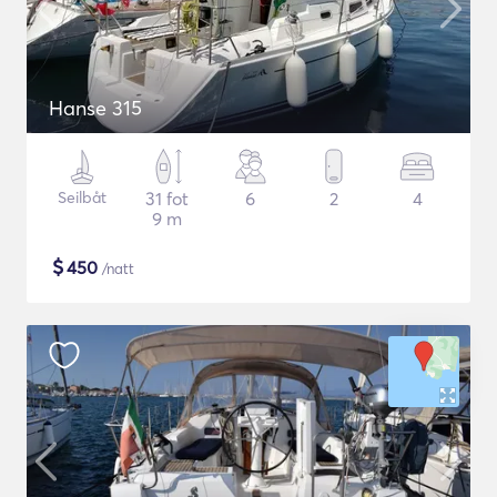
Hanse 315
Seilbåt
31 fot
6
2
4
9 m
$
450
/natt