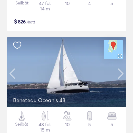
Seilbåt
47 fot
10
4
5
14 m
$
826
/natt
Beneteau Oceanis 48
Seilbåt
48 fot
10
5
5
15 m