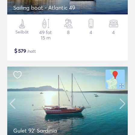
Sailing boat - Atlantic 49
Seilbåt
49 fot
8
4
4
15 m
$
579
/natt
Gulet 92' Sardinia