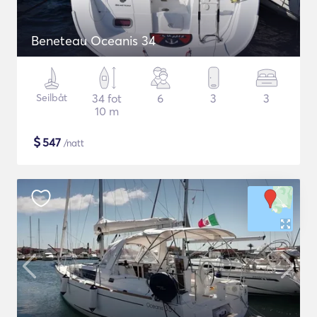
Beneteau Oceanis 34
Seilbåt
34 fot
6
3
3
10 m
$
547
/natt