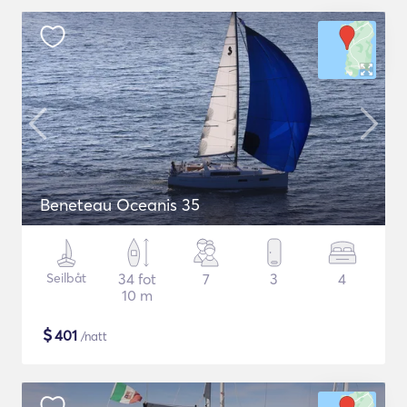
Beneteau Oceanis 35
Seilbåt
34 fot
7
3
4
10 m
$
401
/natt