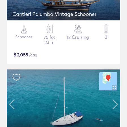
Cantieri Palumbo Vintage Schooner
Schooner
75 fot
12 Cruising
3
23 m
$
2,055
/dag