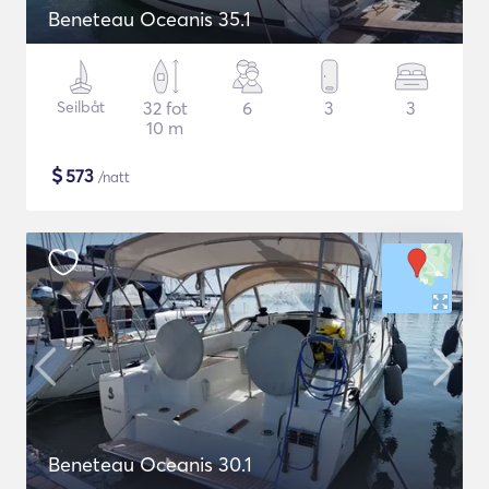
Beneteau Oceanis 35.1
Seilbåt
32 fot
6
3
3
10 m
$
573
/natt
Beneteau Oceanis 30.1