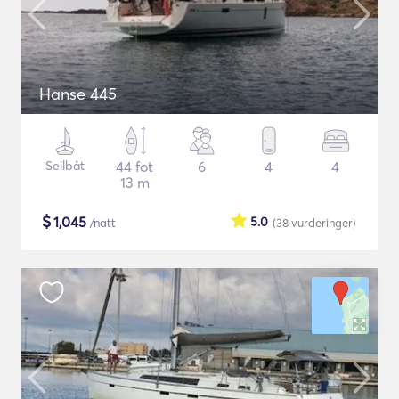
Hanse 445
Seilbåt
44 fot
6
4
4
13 m
$
1,045
5.0
/natt
(38
vurderinger
)