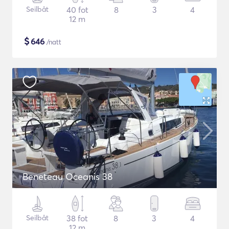
Seilbåt
40 fot
8
3
4
12 m
$
646
/natt
Beneteau Oceanis 38
Seilbåt
38 fot
8
3
4
12 m