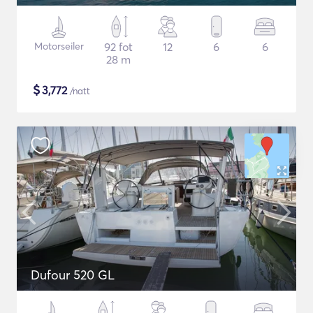
Motorseiler
92 fot
12
6
6
28 m
$
3,772
/natt
Dufour 520 GL