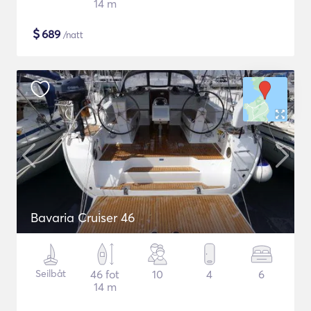
14 m
$
689
/natt
Bavaria Cruiser 46
Seilbåt
46 fot
10
4
6
14 m