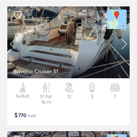
Bavaria Cruiser 51
Seilbåt
51 fot
12
5
7
16 m
$
770
/natt