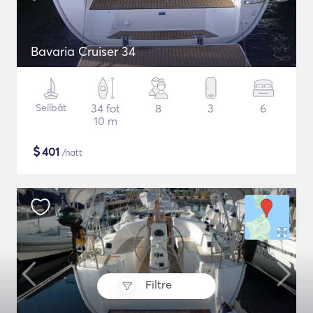
Bavaria Cruiser 34
Seilbåt
34 fot
8
3
6
10 m
$
401
/natt
Filtre