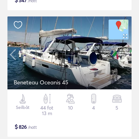
$
547
/natt
Beneteau Oceanis 45
Seilbåt
44 fot
10
4
5
13 m
$
826
/natt