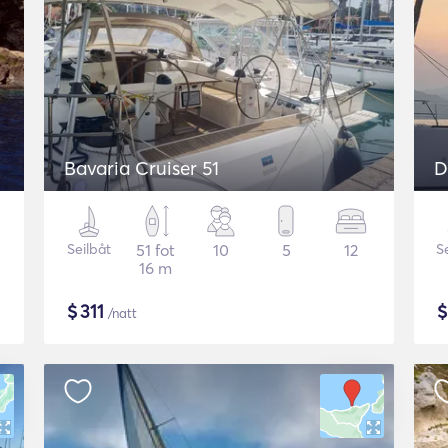
Bavaria Cruiser 51
D
Seilbåt
51 fot
10
5
12
S
16 m
$
311
/natt