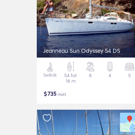
Jeanneau Sun Odyssey 54 DS
Seilbåt
54 fot
8
4
5
16 m
$
735
/natt