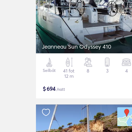
Jeanneau Sun Odyssey 410
Seilbåt
41 fot
8
3
4
12 m
$
694
/natt