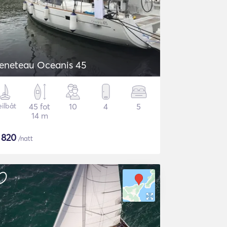
eneteau Oceanis 45
eilbåt
45 fot
10
4
5
14 m
$
820
/natt