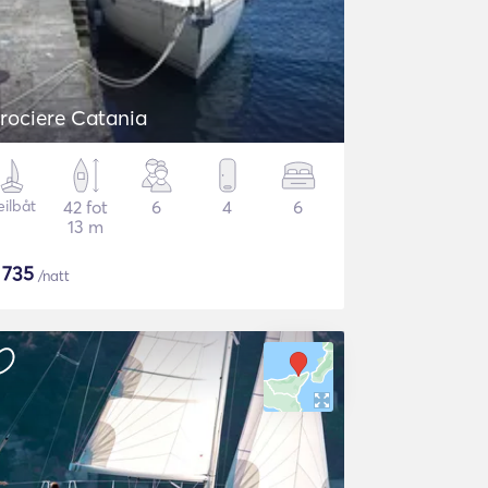
rociere Catania
eilbåt
42 fot
6
4
6
13 m
$
735
/natt