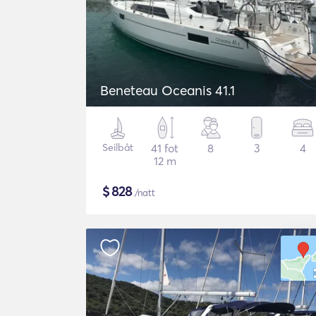
Beneteau Oceanis 41.1
Seilbåt
41 fot
8
3
4
12 m
$
828
/natt