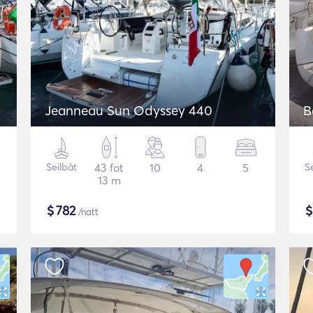
Jeanneau Sun Odyssey 440
B
Seilbåt
43 fot
10
4
5
S
13 m
$
782
/natt