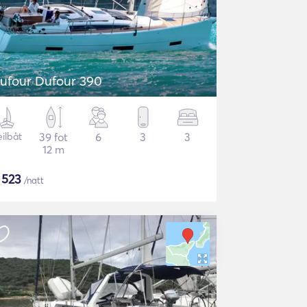
ufour Dufour 390
eilbåt
39 fot
6
3
3
12 m
$
523
/natt