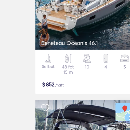
Beneteau Oceanis 46.1
Seilbåt
48 fot
10
4
5
15 m
$
852
/natt