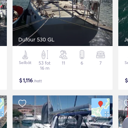
Dufour 530 GL
J
Seilbåt
53 fot
11
6
7
S
16 m
$
1,116
/natt