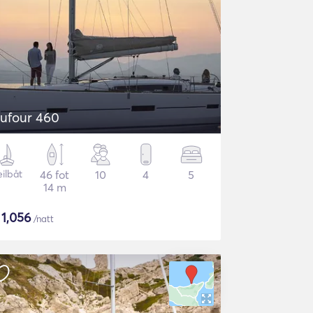
ufour 460
eilbåt
46 fot
10
4
5
14 m
$
1,056
/natt