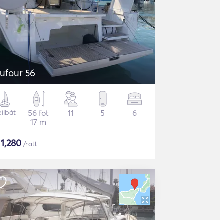
ufour 56
eilbåt
56 fot
11
5
6
17 m
$
1,280
/natt