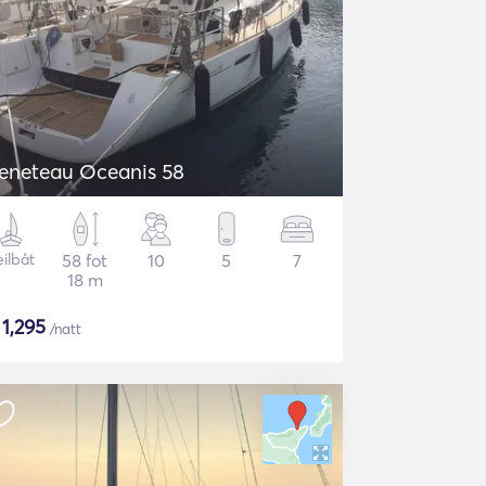
eneteau Oceanis 58
eilbåt
58 fot
10
5
7
18 m
$
1,295
/natt