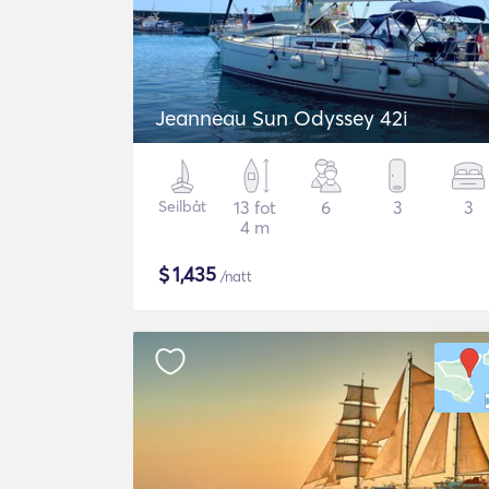
Jeanneau Sun Odyssey 42i
Seilbåt
13 fot
6
3
3
4 m
$
1,435
/natt