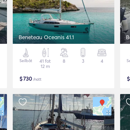
Beneteau Oceanis 41.1
B
Seilbåt
41 fot
8
3
4
S
12 m
$
730
/natt