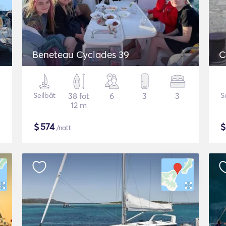
Beneteau Cyclades 39
C
Seilbåt
38 fot
6
3
3
S
12 m
$
574
/natt