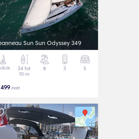
eanneau Sun Sun Odyssey 349
eilbåt
34 fot
8
3
5
10 m
$
499
/natt