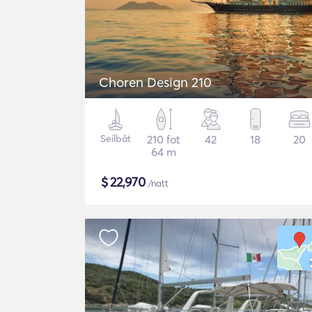
Choren Design 210
Seilbåt
210 fot
42
18
20
64 m
$
22,970
/natt