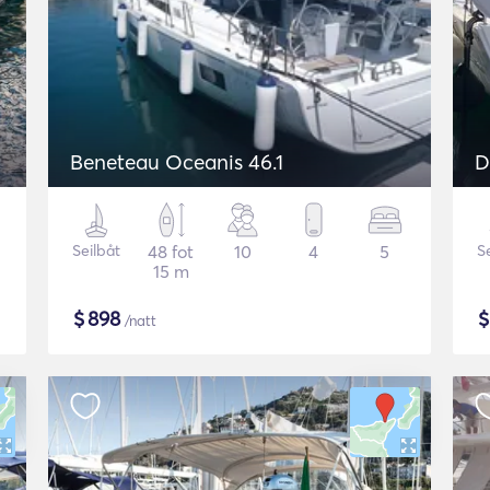
Beneteau Oceanis 46.1
D
Seilbåt
48 fot
10
4
5
S
15 m
$
898
/natt