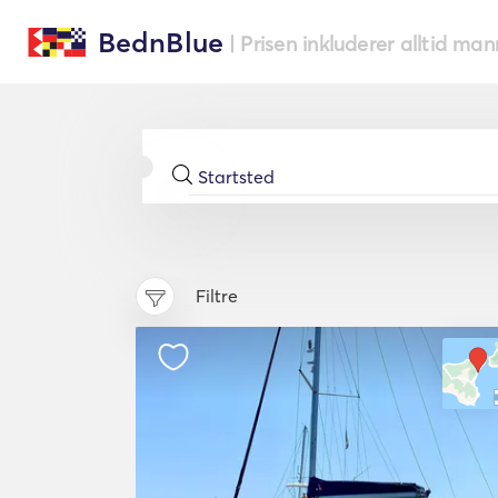
BednBlue
| Prisen inkluderer alltid ma
Filtre