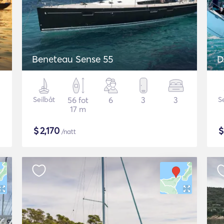
Beneteau Sense 55
D
Seilbåt
56 fot
6
3
3
S
17 m
$
2,170
/natt