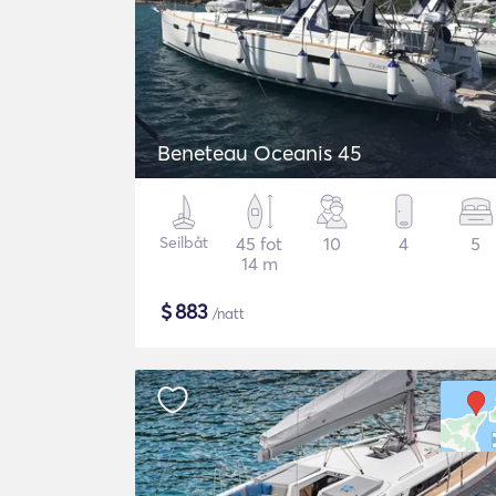
Beneteau Oceanis 45
Seilbåt
45 fot
10
4
5
14 m
$
883
/natt