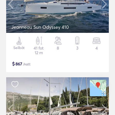
Jeanneau Sun Odyssey 410
Seilbåt
41 fot
8
3
4
12 m
$
867
/natt