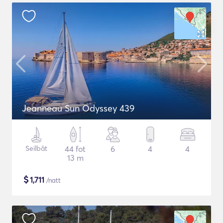
Jeanneau Sun Odyssey 439
Seilbåt
44 fot
6
4
4
13 m
$
1,711
/natt