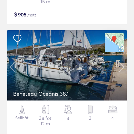
15 m
$
905
/natt
Beneteau Oceanis 38.1
Seilbåt
38 fot
8
3
4
12 m