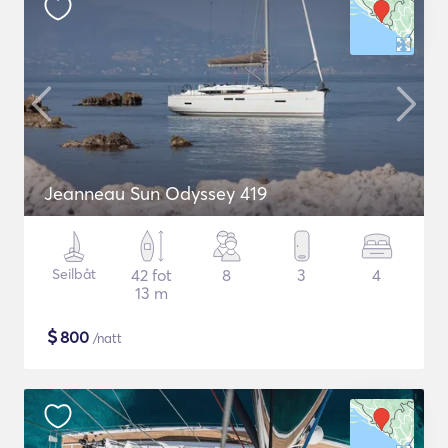
Jeanneau Sun Odyssey 419
Seilbåt
42 fot
8
3
4
13 m
$
800
/natt