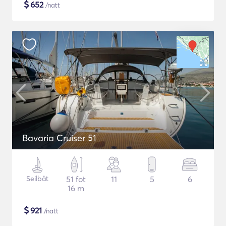
$
652
/natt
Bavaria Cruiser 51
Seilbåt
51 fot
11
5
6
16 m
$
921
/natt