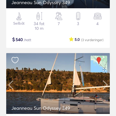
Jeanneau Sun Odyssey 349
Seilbåt
34 fot
7
3
4
10 m
$
540
5.0
/natt
(3
vurderinger
)
Jeanneau Sun Odyssey 349