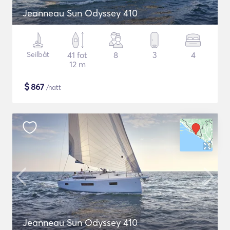
Jeanneau Sun Odyssey 410
Seilbåt
41 fot
8
3
4
12 m
$
867
/natt
Jeanneau Sun Odyssey 410