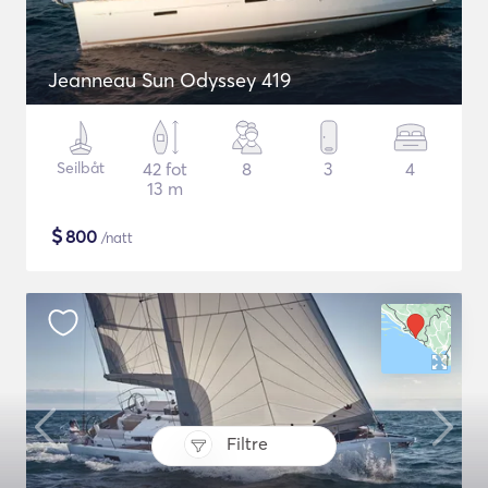
Jeanneau Sun Odyssey 419
Seilbåt
42 fot
8
3
4
13 m
$
800
/natt
Filtre