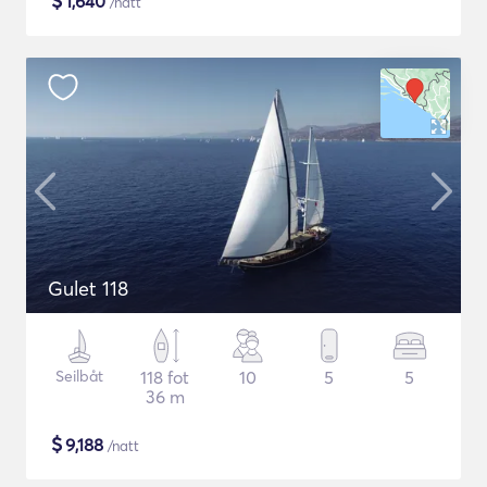
$
1,640
/natt
Gulet 118
Seilbåt
118 fot
10
5
5
36 m
$
9,188
/natt