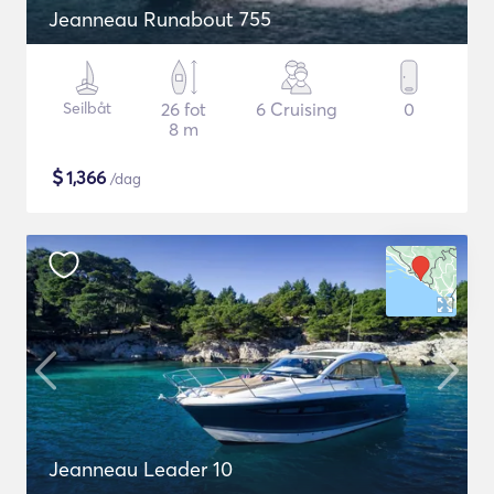
Jeanneau Runabout 755
Seilbåt
26 fot
6 Cruising
0
8 m
$
1,366
/dag
Jeanneau Leader 10