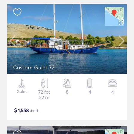
Custom Gulet 72
Gulet
72 fot
8
4
4
22 m
$
1,558
/natt