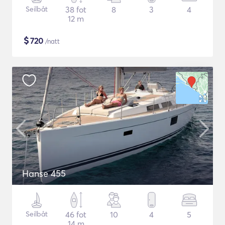
Seilbåt
38 fot
8
3
4
12 m
$
720
/natt
Hanse 455
Seilbåt
46 fot
10
4
5
14 m