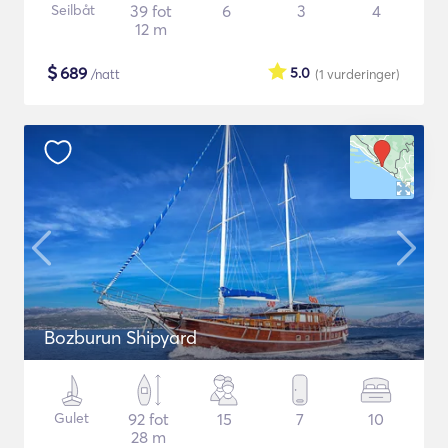
Seilbåt
39 fot
6
3
4
12 m
$
689
5.0
/natt
(1
vurderinger
)
Bozburun Shipyard
Gulet
92 fot
15
7
10
28 m