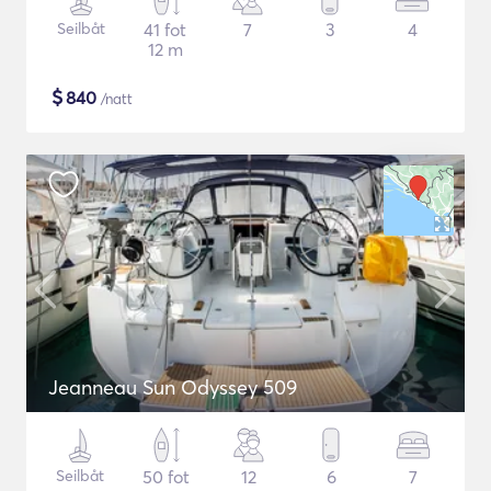
Seilbåt
41 fot
7
3
4
12 m
$
840
/natt
Jeanneau Sun Odyssey 509
Seilbåt
50 fot
12
6
7