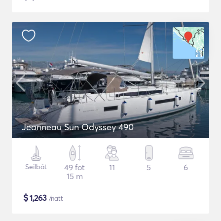
Jeanneau Sun Odyssey 490
Seilbåt
49 fot
11
5
6
15 m
$
1,263
/natt