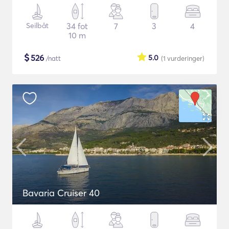
Seilbåt
34 fot
7
3
4
10 m
$
526
5.0
/natt
(1
vurderinger
)
Bavaria Cruiser 40