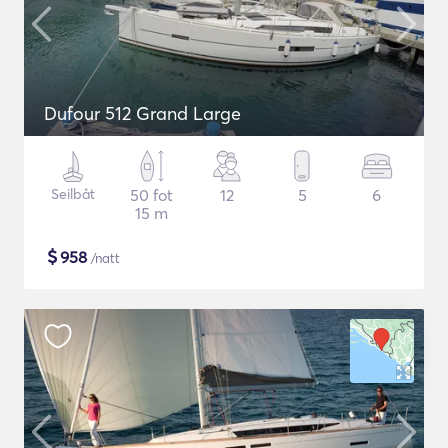
Dufour 512 Grand Large
Seilbåt
50 fot
12
5
6
15 m
$
958
/natt