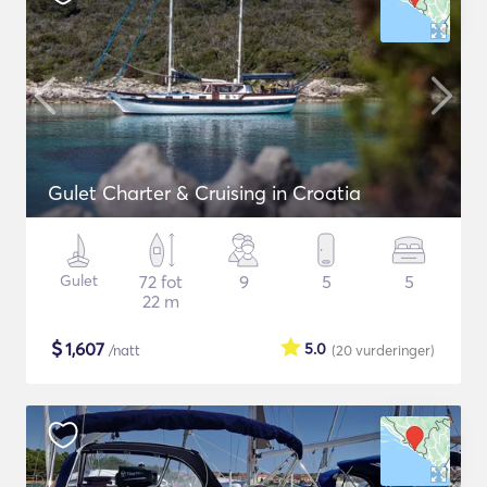
Gulet Charter & Cruising in Croatia
Gulet
72 fot
9
5
5
22 m
$
1,607
5.0
/natt
(20
vurderinger
)