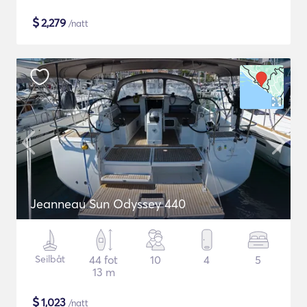
$
2,279
/natt
Jeanneau Sun Odyssey 440
Seilbåt
44 fot
10
4
5
13 m
$
1,023
/natt