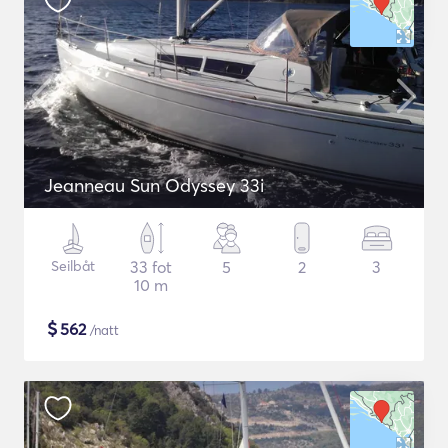
Jeanneau Sun Odyssey 33i
Seilbåt
33 fot
5
2
3
10 m
$
562
/natt