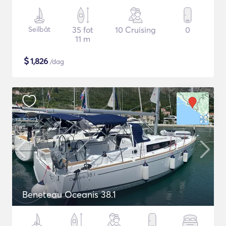
Seilbåt
35 fot
10 Cruising
0
11 m
$
1,826
/dag
Beneteau Oceanis 38.1