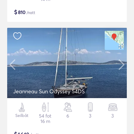
$
810
/natt
Jeanneau Sun Odyssey 54DS
Seilbåt
54 fot
6
3
3
16 m