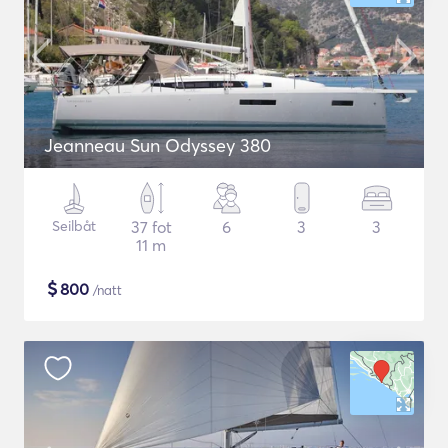
Jeanneau Sun Odyssey 380
Seilbåt
37 fot
6
3
3
11 m
$
800
/natt