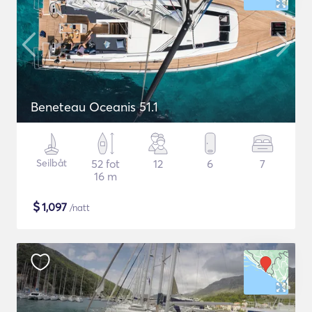
Beneteau Oceanis 51.1
Seilbåt
52 fot
12
6
7
16 m
$
1,097
/natt