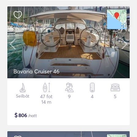
Bavaria Cruiser 46
Seilbåt
47 fot
9
4
5
14 m
$
806
/natt