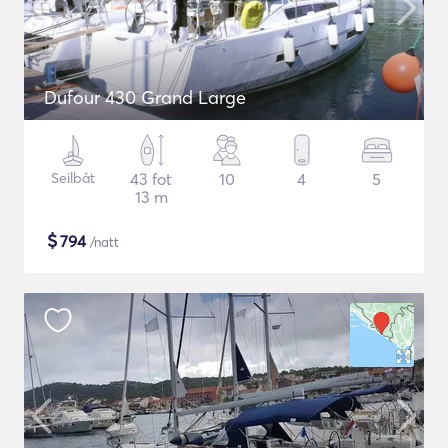
Dufour 430 Grand Large
Seilbåt
43 fot
10
4
5
13 m
$
794
/natt