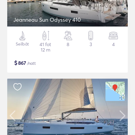
Jeanneau Sun Odyssey 410
Seilbåt
41 fot
8
3
4
12 m
$
867
/natt