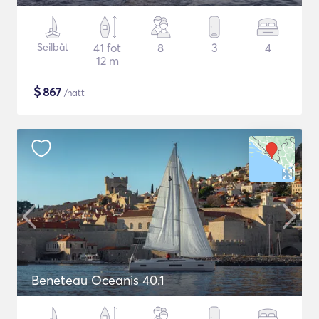
Seilbåt
41 fot
8
3
4
12 m
$
867
/natt
Beneteau Oceanis 40.1