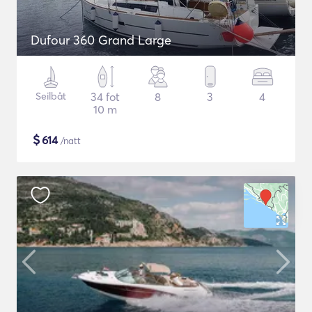
Dufour 360 Grand Large
Seilbåt
34 fot
8
3
4
10 m
$
614
/natt