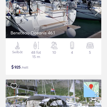
Beneteau Oceanis 46.1
Seilbåt
48 fot
10
4
5
15 m
$
925
/natt