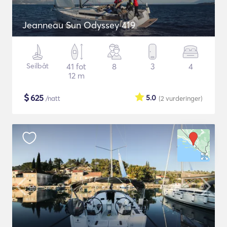
Jeanneau Sun Odyssey 419
Seilbåt
41 fot
8
3
4
12 m
$
625
5.0
/natt
(2
vurderinger
)