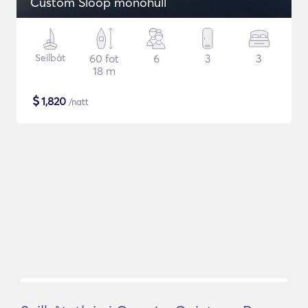
Custom Sloop monohull
Seilbåt
60 fot
6
3
3
18 m
$
1,820
/natt