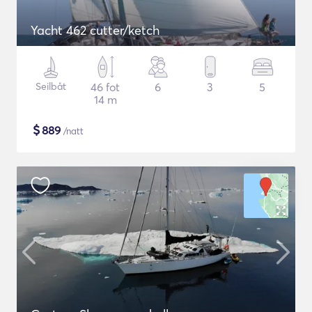
Yacht 462 cutter/ketch
Seilbåt
46 fot
6
3
5
14 m
$
889
/natt