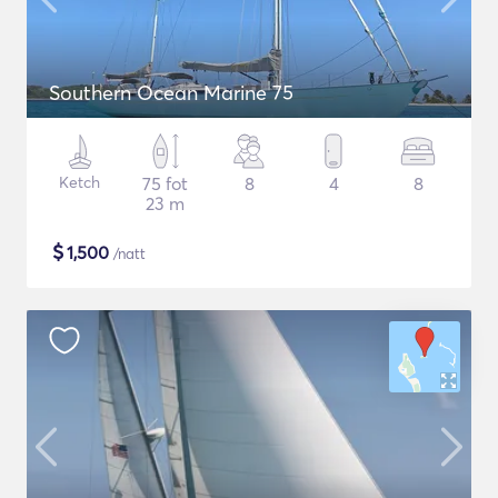
Southern Ocean Marine 75
Ketch
75 fot
8
4
8
23 m
$
1,500
/natt