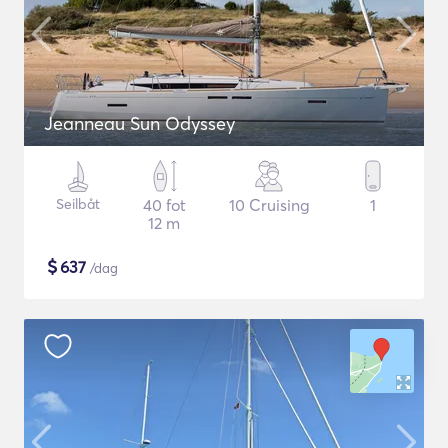
Jeanneau Sun Odyssey
Seilbåt
40 fot
10 Cruising
1
12 m
$
637
/dag