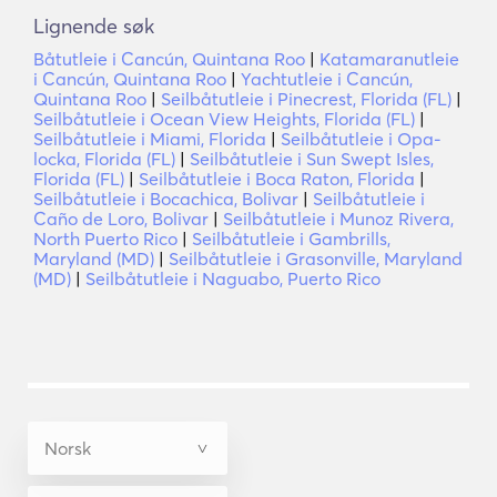
Lignende søk
Båtutleie i Cancún, Quintana Roo
|
Katamaranutleie
i Cancún, Quintana Roo
|
Yachtutleie i Cancún,
Quintana Roo
|
Seilbåtutleie i Pinecrest, Florida (FL)
|
Seilbåtutleie i Ocean View Heights, Florida (FL)
|
Seilbåtutleie i Miami, Florida
|
Seilbåtutleie i Opa-
locka, Florida (FL)
|
Seilbåtutleie i Sun Swept Isles,
Florida (FL)
|
Seilbåtutleie i Boca Raton, Florida
|
Seilbåtutleie i Bocachica, Bolivar
|
Seilbåtutleie i
Caño de Loro, Bolivar
|
Seilbåtutleie i Munoz Rivera,
North Puerto Rico
|
Seilbåtutleie i Gambrills,
Maryland (MD)
|
Seilbåtutleie i Grasonville, Maryland
(MD)
|
Seilbåtutleie i Naguabo, Puerto Rico