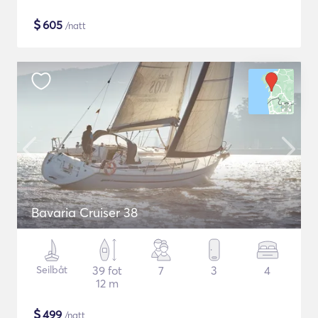
$
605
/natt
Bavaria Cruiser 38
Seilbåt
39 fot
7
3
4
12 m
$
499
/natt