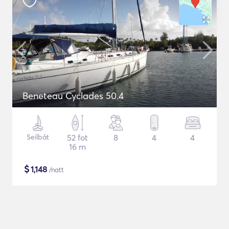
Beneteau Cyclades 50.4
Seilbåt
52 fot
8
4
4
16 m
$
1,148
/natt