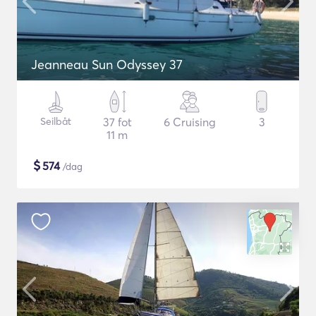
Jeanneau Sun Odyssey 37
Seilbåt
37 fot
6 Cruising
3
11 m
$
574
/dag