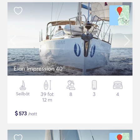
Elan Impression 40
Seilbåt
39 fot
8
3
4
12 m
$
573
/natt