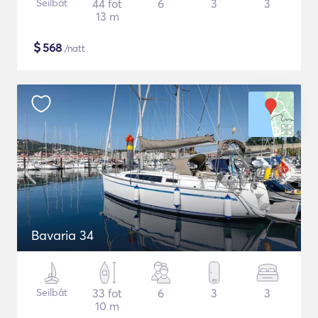
Seilbåt
44 fot
6
3
3
13 m
$
568
/natt
Bavaria 34
Seilbåt
33 fot
6
3
3
10 m