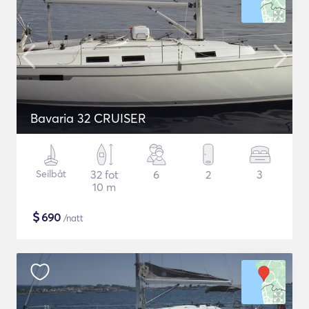
Bavaria 32 CRUISER
Seilbåt
32 fot
6
2
3
10 m
$
690
/natt