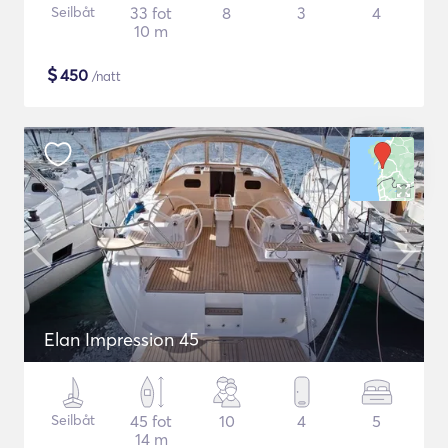
Seilbåt
33 fot
8
3
4
10 m
$
450
/natt
Elan Impression 45
Seilbåt
45 fot
10
4
5
14 m