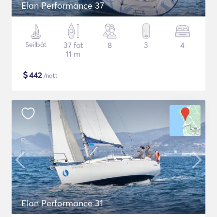
Elan Performance 37
Seilbåt
37 fot
8
3
4
11 m
$
442
/natt
Elan Performance 31