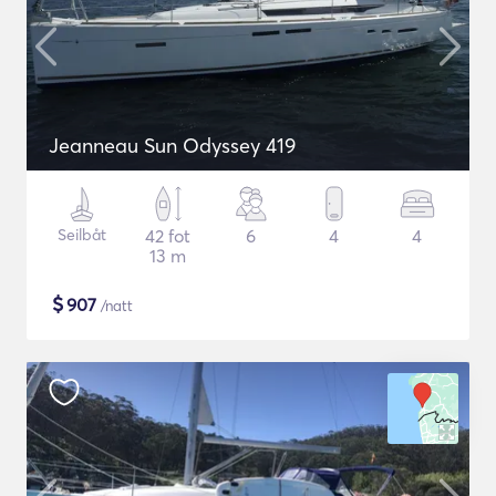
Jeanneau Sun Odyssey 419
Seilbåt
42 fot
6
4
4
13 m
$
907
/natt