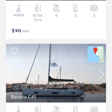
Seilbåt
41 fot
6
3
3
12 m
$
913
/natt
Bavaria C45