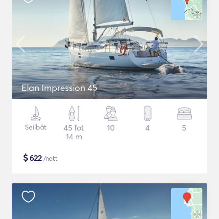
Elan Impression 45
Seilbåt
45 fot
10
4
5
14 m
$
622
/natt