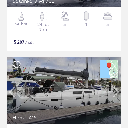
Sasanka Viva 700
Seilbåt
24 fot
5
1
5
7 m
$
287
/natt
Hanse 415