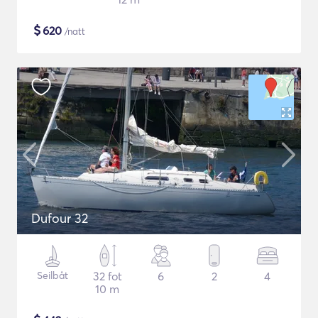
$
620
/natt
Dufour 32
Seilbåt
32 fot
6
2
4
10 m