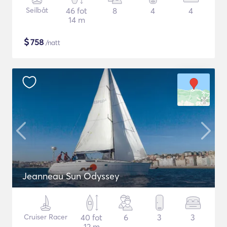
Seilbåt
46 fot
8
4
4
14 m
$
758
/natt
Jeanneau Sun Odyssey
Cruiser Racer
40 fot
6
3
3
12 m