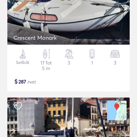
Crescent Monark
Seilbåt
17 fot
3
1
3
5 m
$
287
/natt