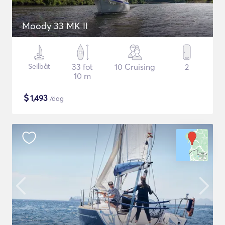
Moody 33 MK II
Seilbåt
33 fot
10 Cruising
2
10 m
$
1,493
/dag