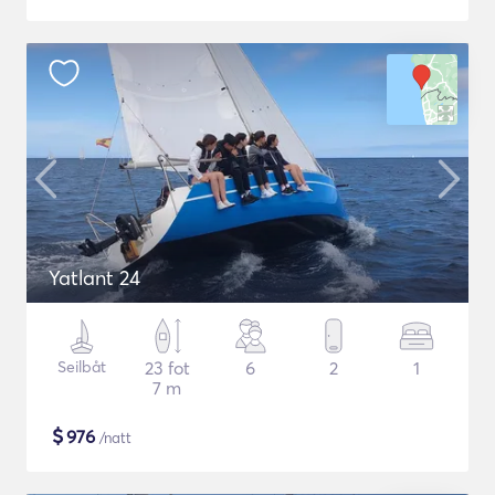
Yatlant 24
Seilbåt
23 fot
6
2
1
7 m
$
976
/natt