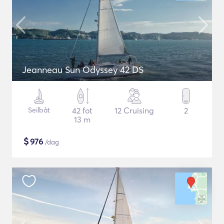
Jeanneau Sun Odyssey 42 DS
Seilbåt
42 fot
12 Cruising
2
13 m
$
976
/dag