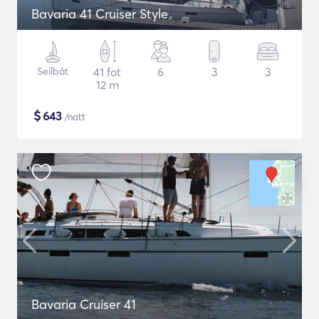
Bavaria 41 Cruiser Style
Seilbåt
41 fot
6
3
3
12 m
$
643
/natt
Bavaria Cruiser 41