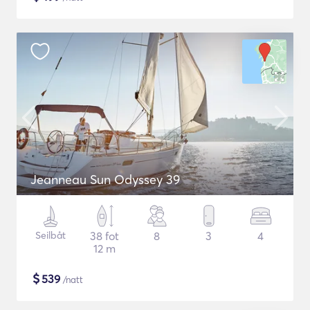
Jeanneau Sun Odyssey 39
Seilbåt
38 fot
8
3
4
12 m
$
539
/natt