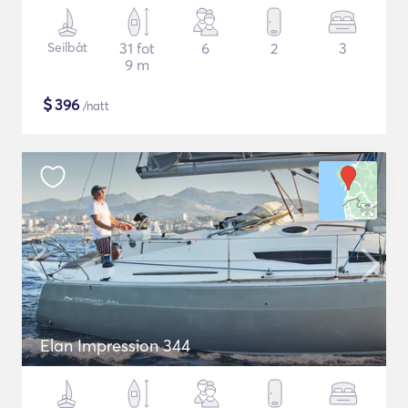
Seilbåt
31 fot
6
2
3
9 m
$
396
/natt
Elan Impression 344