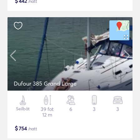
$
442
/natt
Dufour 385 Grand Large
Seilbåt
39 fot
6
3
3
12 m
$
754
/natt