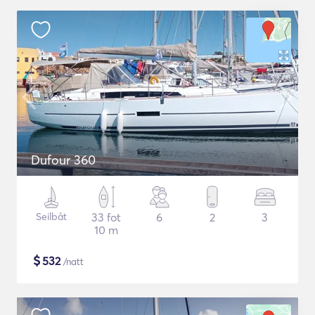
Dufour 360
Seilbåt
33 fot
6
2
3
10 m
$
532
/natt