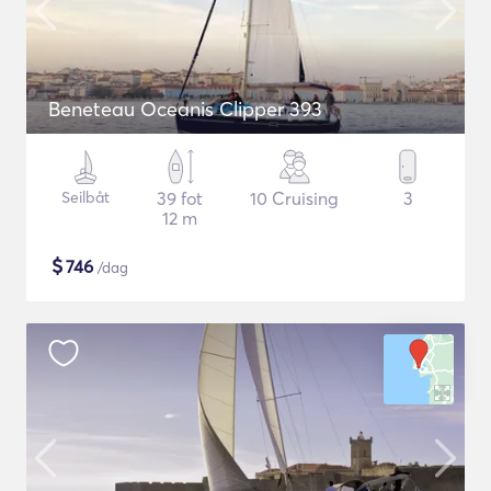
Beneteau Oceanis Clipper 393
Seilbåt
39 fot
10 Cruising
3
12 m
$
746
/dag