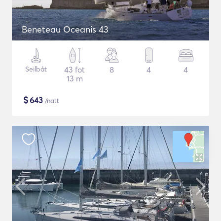
Beneteau Oceanis 43
Seilbåt
43 fot
8
4
4
13 m
$
643
/natt