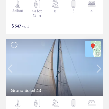
Seilbåt
44 fot
8
3
4
13 m
$
547
/natt
Grand Soleil 43