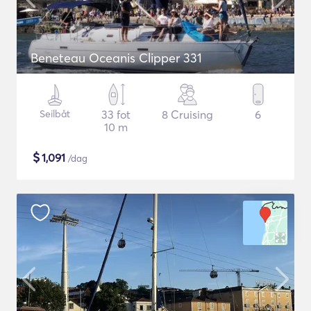
Beneteau Oceanis Clipper 331
Seilbåt
33 fot
8 Cruising
6
10 m
$
1,091
/dag