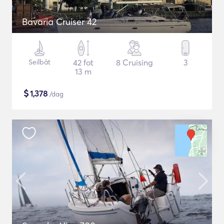
Bavaria Cruiser 42
Seilbåt
42 fot
8 Cruising
3
13 m
$
1,378
/dag