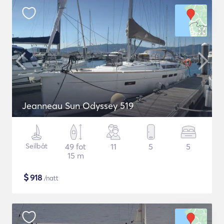
Jeanneau Sun Odyssey 519
Seilbåt
49 fot
11
5
5
15 m
$
918
/natt