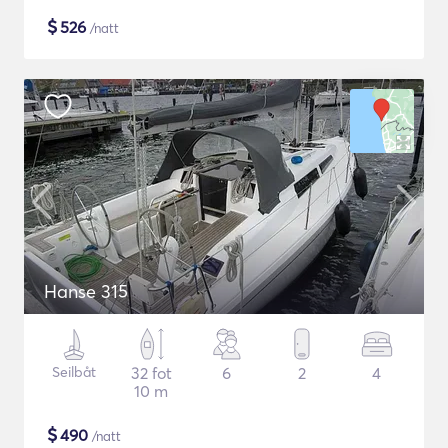
$
526
/natt
Hanse 315
Seilbåt
32 fot
6
2
4
10 m
$
490
/natt