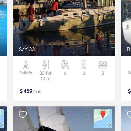
S/Y 33
B
Seilbåt
33 fot
6
2
3
S
10 m
$
459
/natt