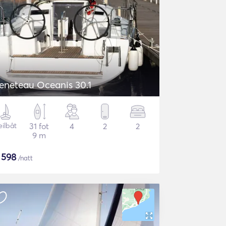
eneteau Oceanis 30.1
eilbåt
31 fot
4
2
2
9 m
$
598
/natt