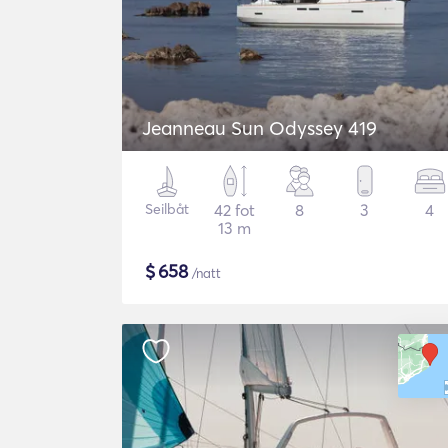
Jeanneau Sun Odyssey 419
Seilbåt
42 fot
8
3
4
13 m
$
658
/natt