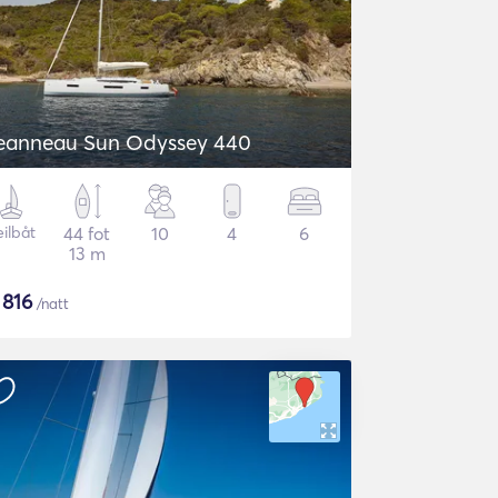
eanneau Sun Odyssey 440
eilbåt
44 fot
10
4
6
13 m
$
816
/natt