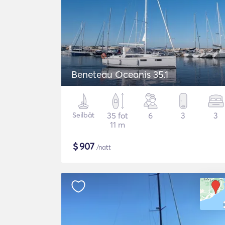
Beneteau Oceanis 35.1
Seilbåt
35 fot
6
3
3
11 m
$
907
/natt