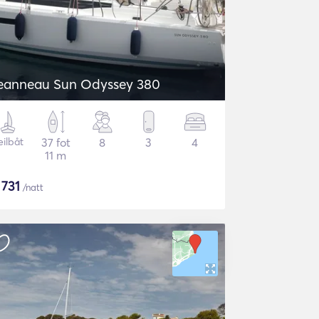
eanneau Sun Odyssey 380
eilbåt
37 fot
8
3
4
11 m
$
731
/natt