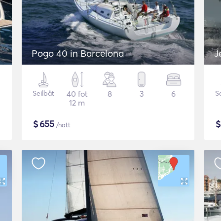
Pogo 40 in Barcelona
J
Seilbåt
40 fot
8
3
6
S
12 m
$
655
/natt