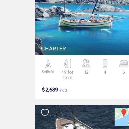
CHARTER
Seilbåt
49 fot
12
4
6
15 m
$
2,689
/natt