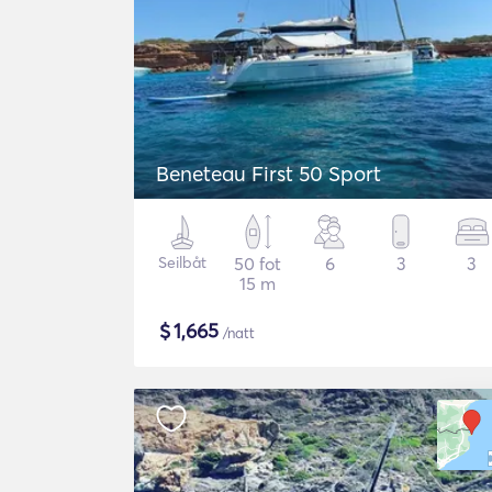
Beneteau First 50 Sport
Seilbåt
50 fot
6
3
3
15 m
$
1,665
/natt