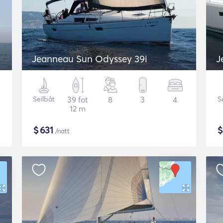
Jeanneau Sun Odyssey 39i
J
Seilbåt
39 fot
8
3
4
S
12 m
$
631
/natt