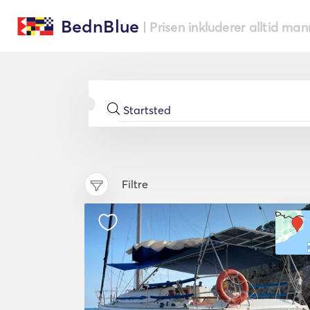
BednBlue
| Prisen inkluderer alltid ma
Filtre