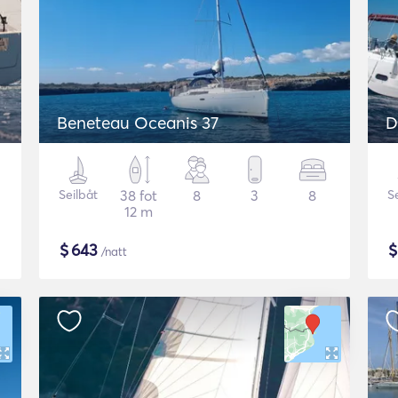
Beneteau Oceanis 37
D
Seilbåt
38 fot
8
3
8
S
12 m
$
643
/natt