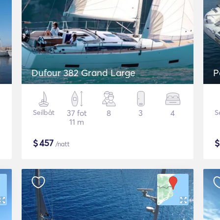
Dufour 382 Grand Large
P
Seilbåt
37 fot
8
3
4
S
11 m
$
457
/natt