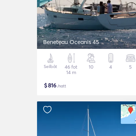
Beneteau Oceanis 45
Seilbåt
46 fot
10
4
5
14 m
$
816
/natt