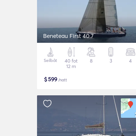
Beneteau First 40.7
Seilbåt
40 fot
8
3
4
12 m
$
599
/natt