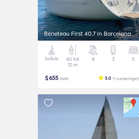
Beneteau First 40.7 in Barcelona
Seilbåt
40 fot
8
3
5
12 m
$
655
5.0
/natt
(1
vurderinger
)