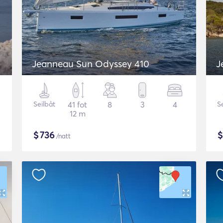
Jeanneau Sun Odyssey 410
J
Seilbåt
41 fot
8
3
4
S
12 m
$
736
/natt