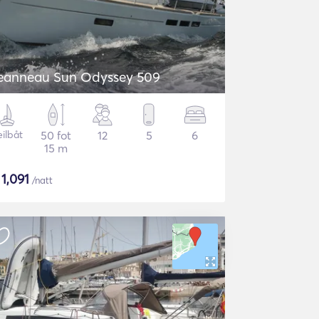
eanneau Sun Odyssey 509
eilbåt
50 fot
12
5
6
15 m
$
1,091
/natt