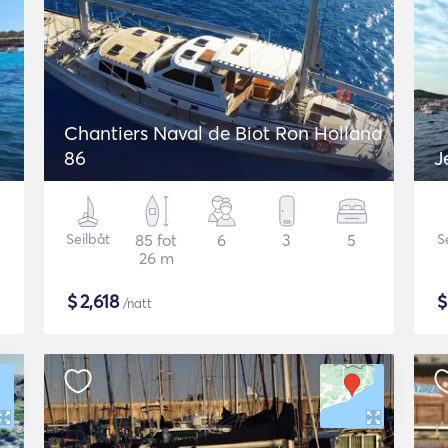
Chantiers Naval de Biot Ron Holland
86
J
Seilbåt
85 fot
6
3
5
S
26 m
$
2,618
/natt