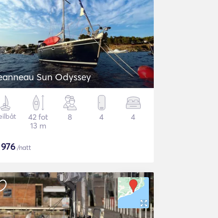
eanneau Sun Odyssey
eilbåt
42 fot
8
4
4
13 m
$
976
/natt