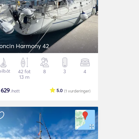
oncin Harmony 42
eilbåt
42 fot
8
3
4
13 m
$
629
5.0
/natt
(1
vurderinger
)