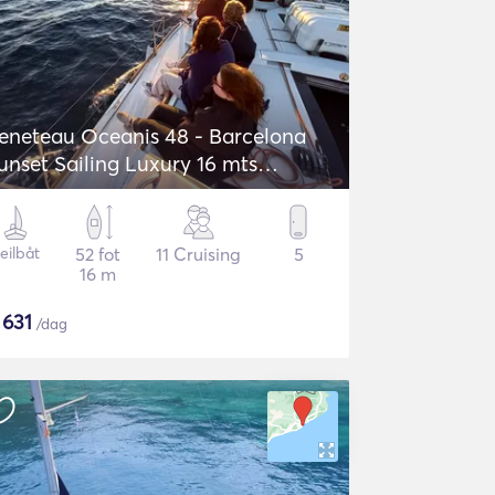
eneteau Oceanis 48 - Barcelona
unset Sailing Luxury 16 mts
ailboat
eilbåt
52 fot
11 Cruising
5
16 m
$
631
/dag