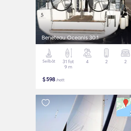
Beneteau Oceanis 30.1
Seilbåt
31 fot
4
2
2
9 m
$
598
/natt