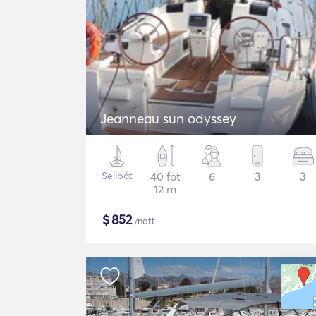
Jeanneau sun odyssey
Seilbåt
40 fot
6
3
3
12 m
$
852
/natt