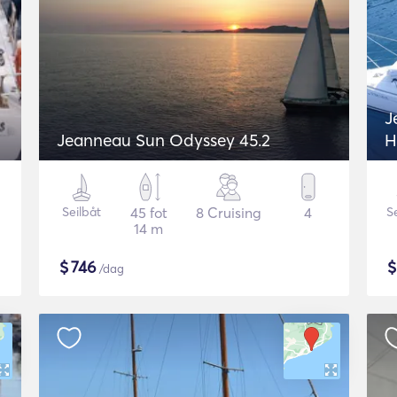
J
Jeanneau Sun Odyssey 45.2
H
Seilbåt
45 fot
8 Cruising
4
S
14 m
$
746
/dag