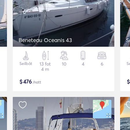
Beneteau Oceanis 43
Seilbåt
13 fot
10
4
6
S
4 m
$
476
/natt