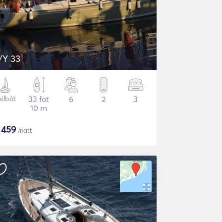
/Y 33
eilbåt
33 fot
6
2
3
10 m
$
459
/natt