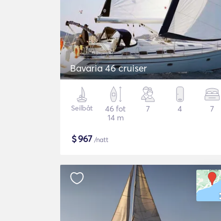
Bavaria 46 cruiser
Seilbåt
46 fot
7
4
7
14 m
$
967
/natt