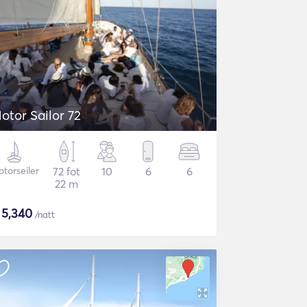
otor Sailor 72
torseiler
72 fot
10
6
6
22 m
$
5,340
/natt