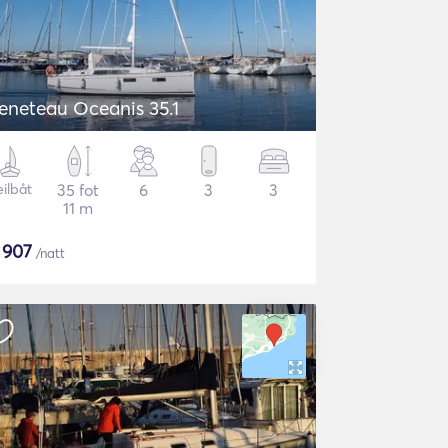
eneteau Oceanis 35.1
eilbåt
35 fot
6
3
3
11 m
$
907
/natt