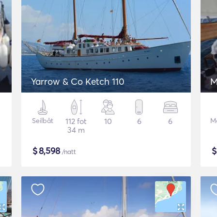
Yarrow & Co Ketch 110
M
Seilbåt
112 fot
10
6
6
Mo
34 m
$
8,598
/natt