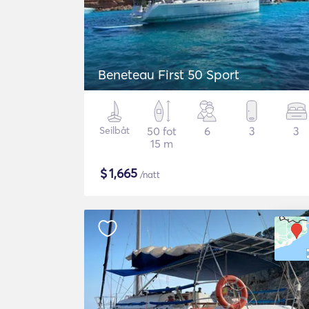
Beneteau First 50 Sport
Seilbåt
50 fot
6
3
3
15 m
$
1,665
/natt