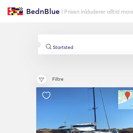
BednBlue
| Prisen inkluderer alltid ma
Filtre