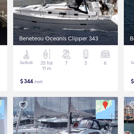
Beneteau Oceanis Clipper 343
B
Seilbåt
35 fot
7
3
6
S
11 m
$
344
/natt