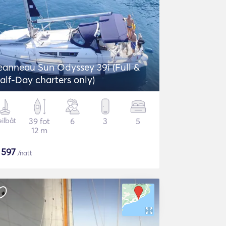
eanneau Sun Odyssey 39i (Full &
alf-Day charters only)
eilbåt
39 fot
6
3
5
12 m
$
597
/natt