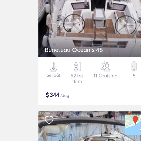
Beneteau Oceanis 48
Seilbåt
52 fot
11 Cruising
5
16 m
$
344
/dag