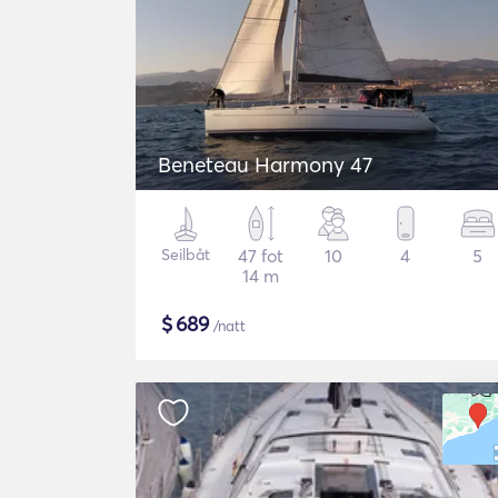
Beneteau Harmony 47
Seilbåt
47 fot
10
4
5
14 m
$
689
/natt