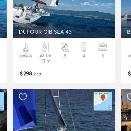
DUFOUR GIB SEA 43
B
Seilbåt
43 fot
8
4
5
S
13 m
$
298
/natt