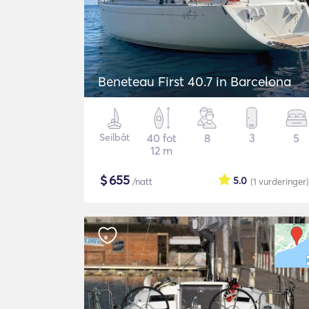
Beneteau First 40.7 in Barcelona
Seilbåt
40 fot
8
3
5
12 m
$
655
5.0
/natt
(1
vurderinger
)