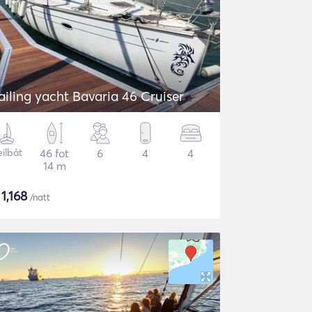
Sailing yacht Bavaria 46 Cruiser
eilbåt
46 fot
6
4
4
14 m
$
1,168
/natt