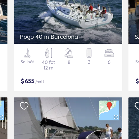
Pogo 40 in Barcelona
S
Seilbåt
40 fot
8
3
6
S
12 m
$
655
/natt