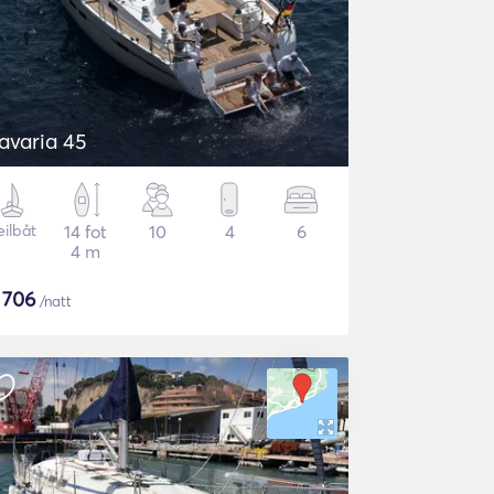
avaria 45
eilbåt
14 fot
10
4
6
4 m
$
706
/natt