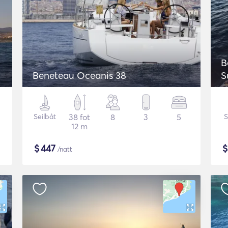
B
Beneteau Oceanis 38
S
S
Seilbåt
38 fot
8
3
5
S
12 m
$
447
/natt