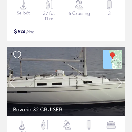
Seilbåt
37 fot
6 Cruising
3
11 m
$
574
/dag
Bavaria 32 CRUISER