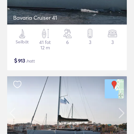
Bavaria Cruiser 41
Seilbåt
41 fot
6
3
3
12 m
$
913
/natt