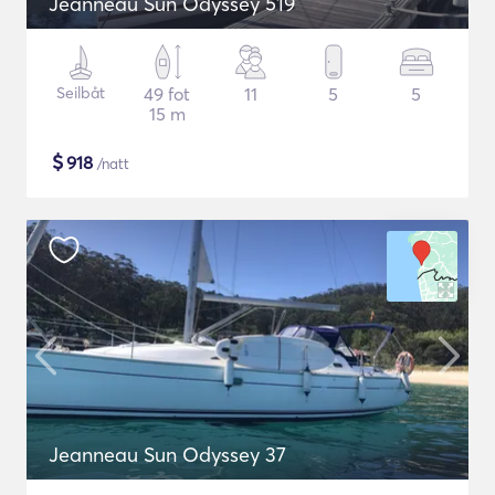
Jeanneau Sun Odyssey 519
Seilbåt
49 fot
11
5
5
15 m
$
918
/natt
Jeanneau Sun Odyssey 37