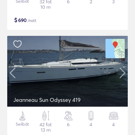
Seilbåt
32 fot
6
2
3
10 m
$
690
/natt
Jeanneau Sun Odyssey 419
Seilbåt
42 fot
6
4
4
13 m