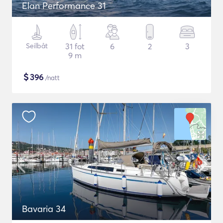
Elan Performance 31
Seilbåt
31 fot
6
2
3
9 m
$
396
/natt
Bavaria 34