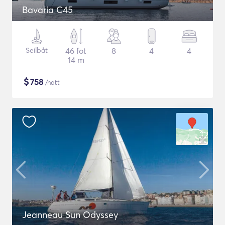
Bavaria C45
Seilbåt
46 fot
8
4
4
14 m
$
758
/natt
Jeanneau Sun Odyssey