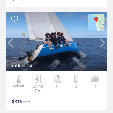
Yatlant 24
Seilbåt
23 fot
6
2
1
7 m
$
976
/natt