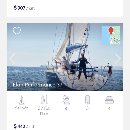
$
907
/natt
Elan Performance 37
Seilbåt
37 fot
8
3
4
11 m
$
442
/natt