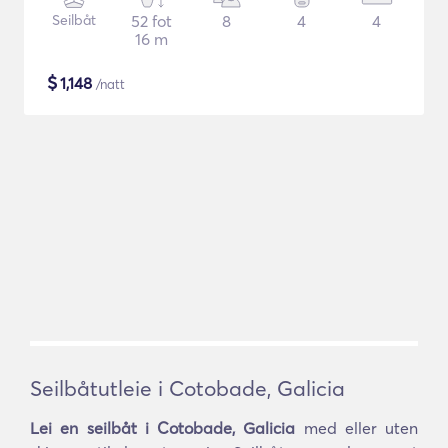
Seilbåt
52 fot
8
4
4
16 m
$
1,148
/natt
Seilbåtutleie i Cotobade, Galicia
Lei en seilbåt i Cotobade, Galicia
med eller uten