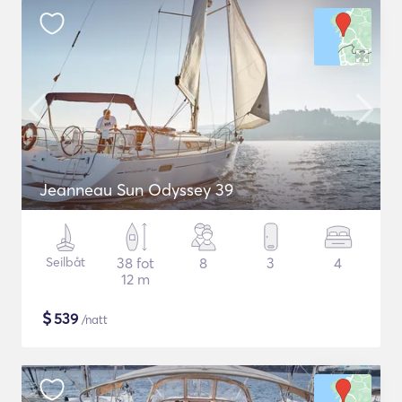
Jeanneau Sun Odyssey 39
Seilbåt
38 fot
8
3
4
12 m
$
539
/natt