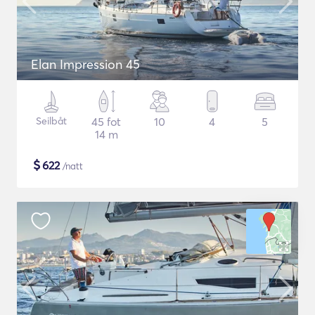
Elan Impression 45
Seilbåt
45 fot
10
4
5
14 m
$
622
/natt