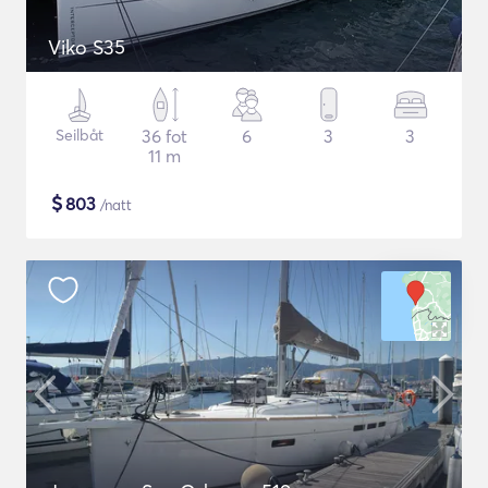
Viko S35
Seilbåt
36 fot
6
3
3
11 m
$
803
/natt