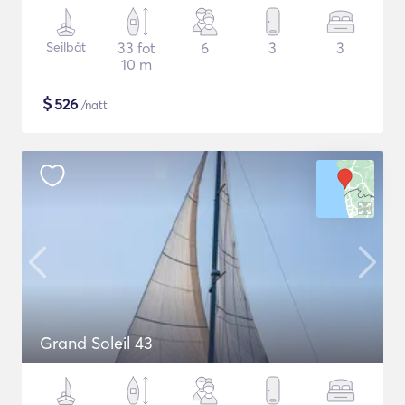
Seilbåt
33 fot
6
3
3
10 m
$
526
/natt
Grand Soleil 43