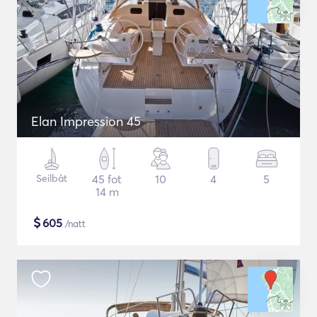
Elan Impression 45
Seilbåt
45 fot
10
4
5
14 m
$
605
/natt