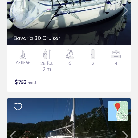
Bavaria 30 Cruiser
Seilbåt
28 fot
6
2
4
9 m
$
753
/natt