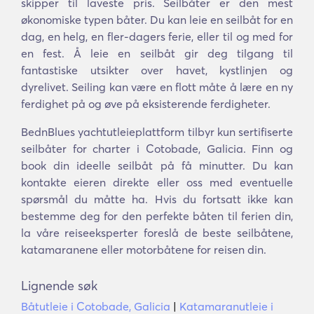
skipper til laveste pris. Seilbåter er den mest
økonomiske typen båter. Du kan leie en seilbåt for en
dag, en helg, en fler-dagers ferie, eller til og med for
en fest. Å leie en seilbåt gir deg tilgang til
fantastiske utsikter over havet, kystlinjen og
dyrelivet. Seiling kan være en flott måte å lære en ny
ferdighet på og øve på eksisterende ferdigheter.
BednBlues yachtutleieplattform tilbyr kun sertifiserte
seilbåter for charter i Cotobade, Galicia. Finn og
book din ideelle seilbåt på få minutter. Du kan
kontakte eieren direkte eller oss med eventuelle
spørsmål du måtte ha. Hvis du fortsatt ikke kan
bestemme deg for den perfekte båten til ferien din,
la våre reiseeksperter foreslå de beste seilbåtene,
katamaranene eller motorbåtene for reisen din.
Lignende søk
Båtutleie i Cotobade, Galicia
|
Katamaranutleie i