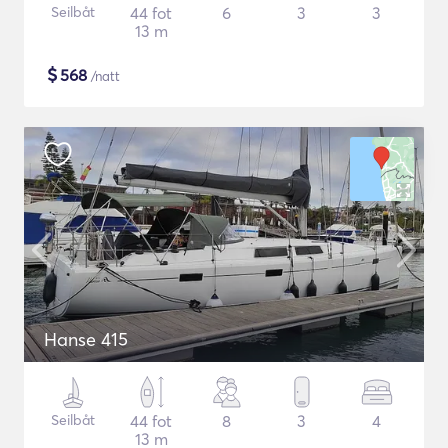
Seilbåt
44 fot
6
3
3
13 m
$
568
/natt
Hanse 415
Seilbåt
44 fot
8
3
4
13 m