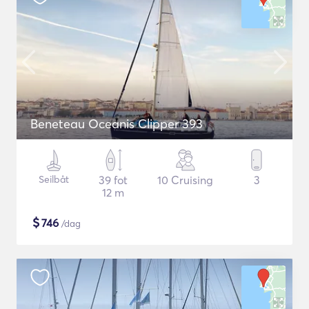
Beneteau Oceanis Clipper 393
Seilbåt
39 fot
10 Cruising
3
12 m
$
746
/dag