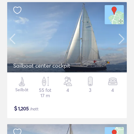
Sailboat center cockpit
Seilbåt
55 fot
4
3
4
17 m
$
1,205
/natt