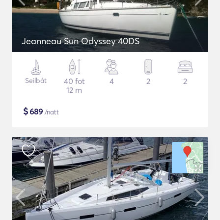
Jeanneau Sun Odyssey 40DS
Seilbåt
40 fot
4
2
2
12 m
$
689
/natt