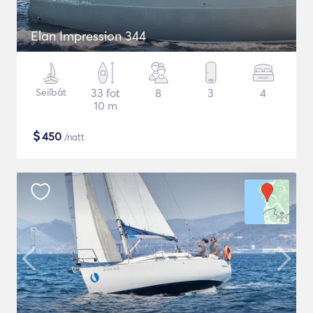
Elan Impression 344
Seilbåt
33 fot
8
3
4
10 m
$
450
/natt