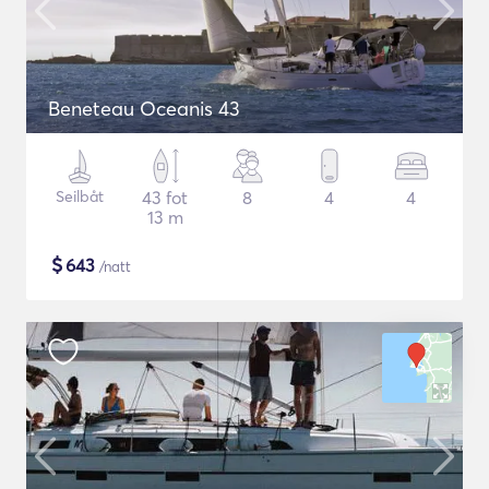
Beneteau Oceanis 43
Seilbåt
43 fot
8
4
4
13 m
$
643
/natt