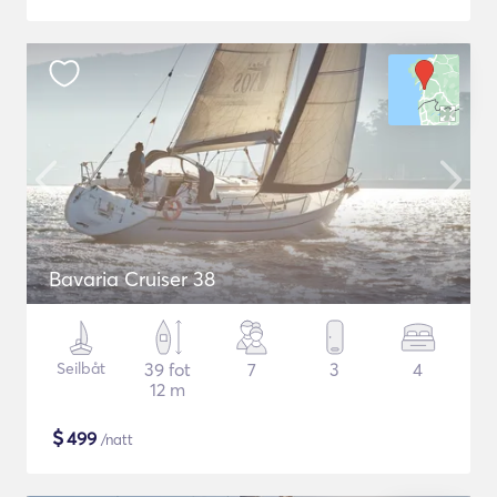
Bavaria Cruiser 38
Seilbåt
39 fot
7
3
4
12 m
$
499
/natt