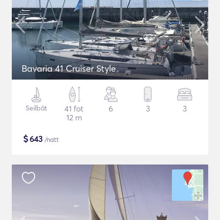
Bavaria 41 Cruiser Style
Seilbåt
41 fot
6
3
3
12 m
$
643
/natt