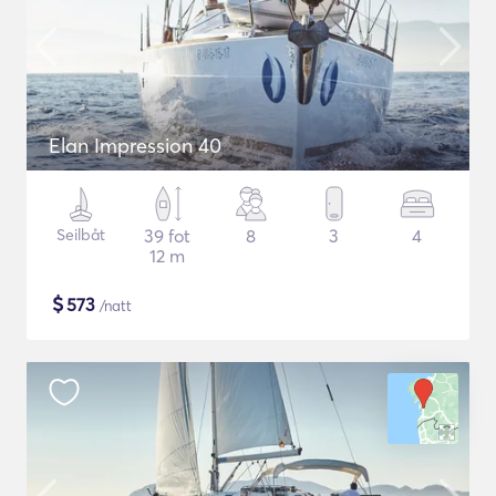
Elan Impression 40
Seilbåt
39 fot
8
3
4
12 m
$
573
/natt