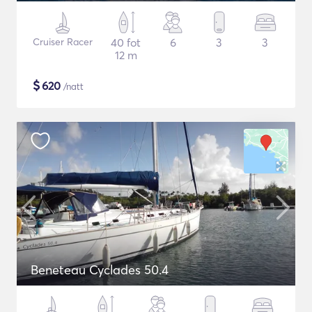
Cruiser Racer
40 fot
6
3
3
12 m
$
620
/natt
Beneteau Cyclades 50.4