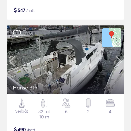
$
547
/natt
Hanse 315
Seilbåt
32 fot
6
2
4
10 m
$
490
/natt