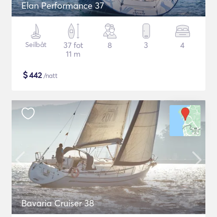
Elan Performance 37
Seilbåt
37 fot
8
3
4
11 m
$
442
/natt
Bavaria Cruiser 38