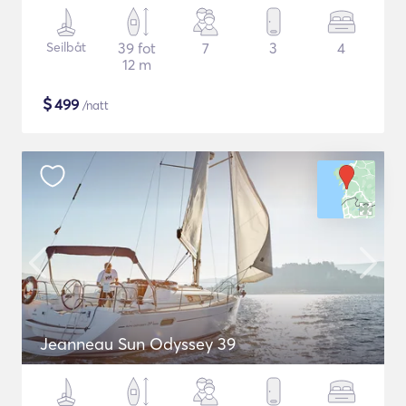
Seilbåt
39 fot
7
3
4
12 m
$
499
/natt
Jeanneau Sun Odyssey 39