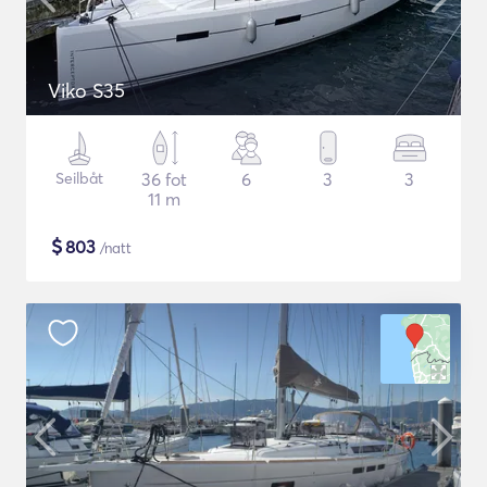
Viko S35
Seilbåt
36 fot
6
3
3
11 m
$
803
/natt