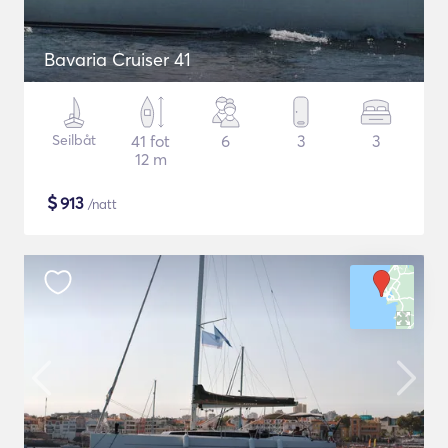
Bavaria Cruiser 41
Seilbåt
41 fot
6
3
3
12 m
$
913
/natt