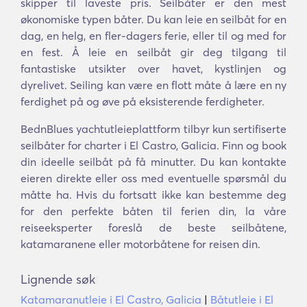
skipper til laveste pris. Seilbåter er den mest
økonomiske typen båter. Du kan leie en seilbåt for en
dag, en helg, en fler-dagers ferie, eller til og med for
en fest. Å leie en seilbåt gir deg tilgang til
fantastiske utsikter over havet, kystlinjen og
dyrelivet. Seiling kan være en flott måte å lære en ny
ferdighet på og øve på eksisterende ferdigheter.
BednBlues yachtutleieplattform tilbyr kun sertifiserte
seilbåter for charter i El Castro, Galicia. Finn og book
din ideelle seilbåt på få minutter. Du kan kontakte
eieren direkte eller oss med eventuelle spørsmål du
måtte ha. Hvis du fortsatt ikke kan bestemme deg
for den perfekte båten til ferien din, la våre
reiseeksperter foreslå de beste seilbåtene,
katamaranene eller motorbåtene for reisen din.
Lignende søk
Katamaranutleie i El Castro, Galicia
|
Båtutleie i El