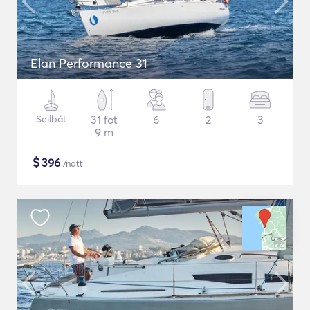
Elan Performance 31
Seilbåt
31 fot
6
2
3
9 m
$
396
/natt