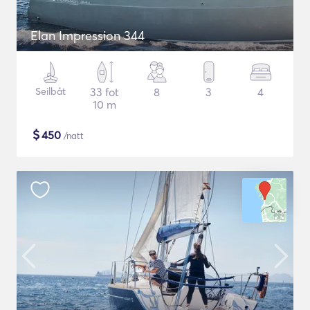
Elan Impression 344
Seilbåt
33 fot
8
3
4
10 m
$
450
/natt