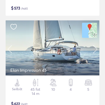
$
573
/natt
Elan Impression 45
Seilbåt
45 fot
10
4
5
14 m
$
622
/natt