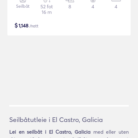
Seilbåt
52 fot
8
4
4
16 m
$
1,148
/natt
Seilbåtutleie i El Castro, Galicia
Lei en seilbåt i El Castro, Galicia
med eller uten