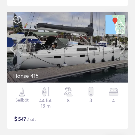
Hanse 415
Seilbåt
44 fot
8
3
4
13 m
$
547
/natt