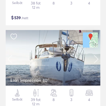
Seilbåt
38 fot
8
3
4
12 m
$
539
/natt
Elan Impression 40
Seilbåt
39 fot
8
3
4
12 m