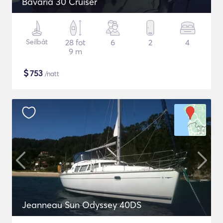
Bavaria 30 Cruiser
Seilbåt
28 fot
6
2
4
9 m
$
753
/natt
Jeanneau Sun Odyssey 40DS