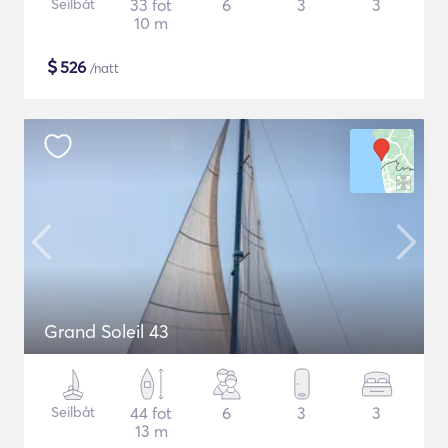
Seilbåt
33 fot
6
3
3
10 m
$
526
/natt
Grand Soleil 43
Seilbåt
44 fot
6
3
3
13 m