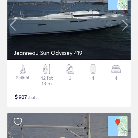
Jeanneau Sun Odyssey 419
Seilbåt
42 fot
6
4
4
13 m
$
907
/natt