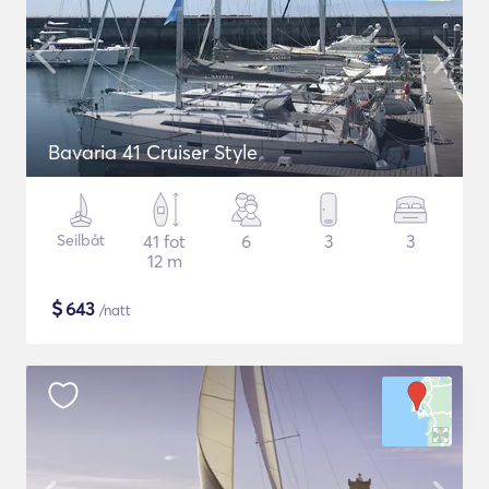
Bavaria 41 Cruiser Style
Seilbåt
41 fot
6
3
3
12 m
$
643
/natt