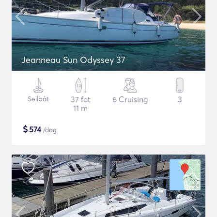
Jeanneau Sun Odyssey 37
Seilbåt
37 fot
6 Cruising
3
11 m
$
574
/dag