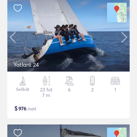
Yatlant 24
Seilbåt
23 fot
6
2
1
7 m
$
976
/natt