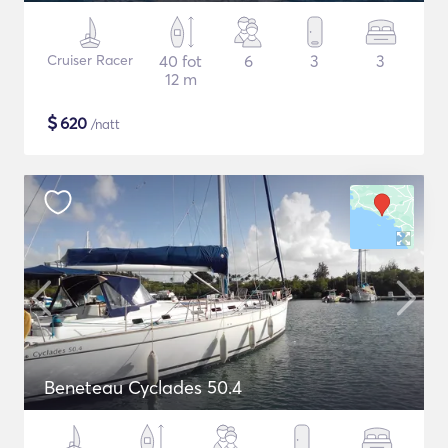
Cruiser Racer
40 fot
6
3
3
12 m
$
620
/natt
Beneteau Cyclades 50.4