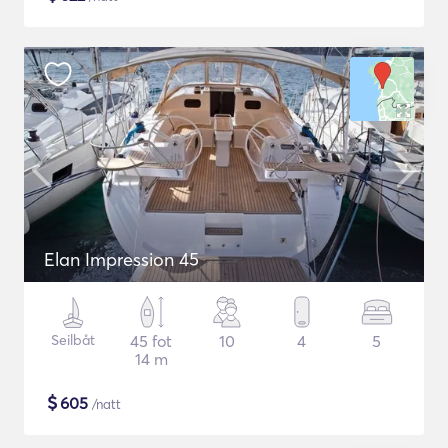
Elan Impression 45
Seilbåt
45 fot
10
4
5
14 m
$
605
/natt