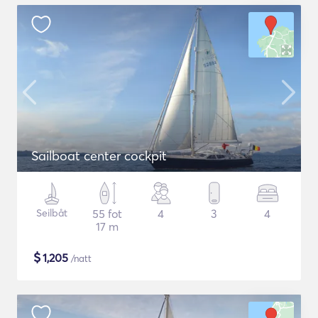
Sailboat center cockpit
Seilbåt
55 fot
4
3
4
17 m
$
1,205
/natt