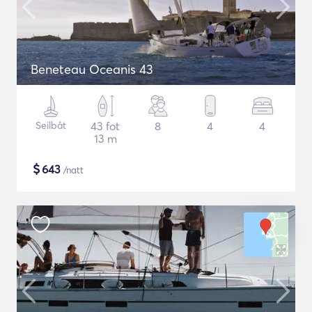
Beneteau Oceanis 43
Seilbåt
43 fot
8
4
4
13 m
$
643
/natt