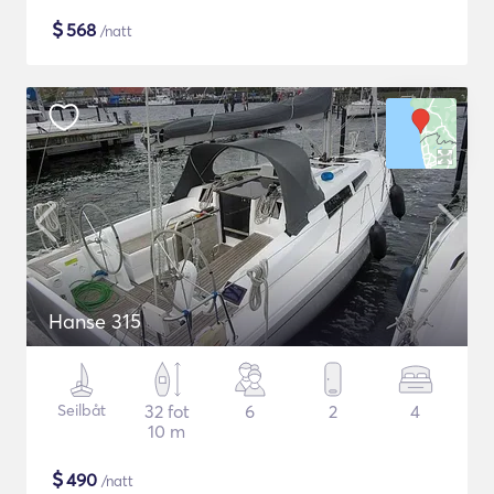
$
568
/natt
Hanse 315
Seilbåt
32 fot
6
2
4
10 m
$
490
/natt