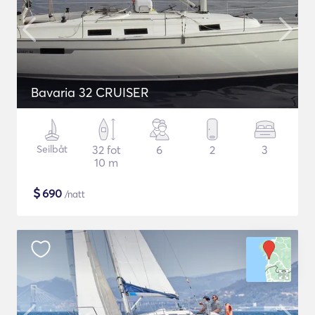
Bavaria 32 CRUISER
Seilbåt
32 fot
6
2
3
10 m
$
690
/natt