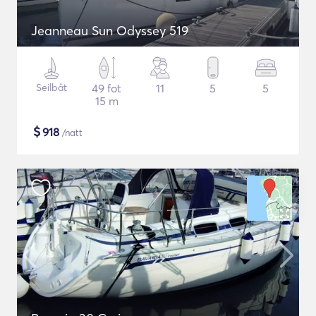
Jeanneau Sun Odyssey 519
Seilbåt
49 fot
11
5
5
15 m
$
918
/natt