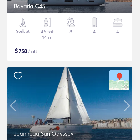
Bavaria C45
Seilbåt
46 fot
8
4
4
14 m
$
758
/natt
Jeanneau Sun Odyssey