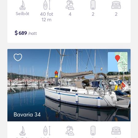
Seilbåt
40 fot
4
2
2
12 m
$
689
/natt
Bavaria 34