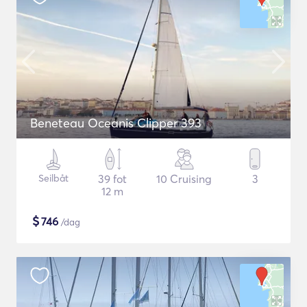
Beneteau Oceanis Clipper 393
Seilbåt
39 fot
10 Cruising
3
12 m
$
746
/dag