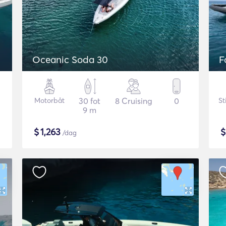
Oceanic Soda 30
F
Motorbåt
30 fot
8 Cruising
0
St
9 m
$
1,263
/dag