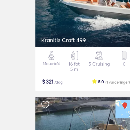
Kranitis Craft 499
Motorbåt
16 fot
5 Cruising
0
5 m
$
321
5.0
/dag
(1
vurderinger
)