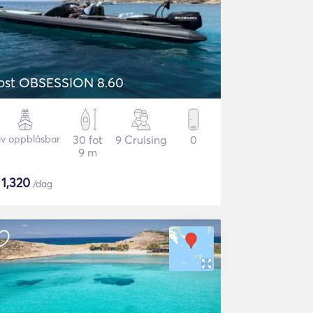
ost OBSESSION 8.60
iv oppblåsbar
30 fot
9 Cruising
0
9 m
$
1,320
/dag