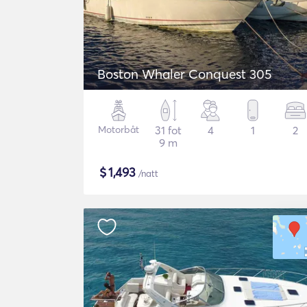
Boston Whaler Conquest 305
Motorbåt
31 fot
4
1
2
9 m
$
1,493
/natt