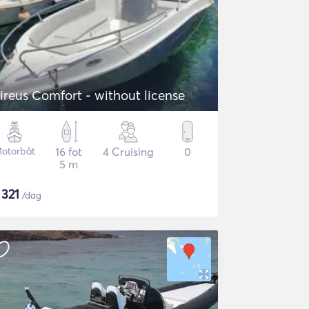
ireus Comfort - without license
otorbåt
16 fot
4 Cruising
0
5 m
$
321
/dag