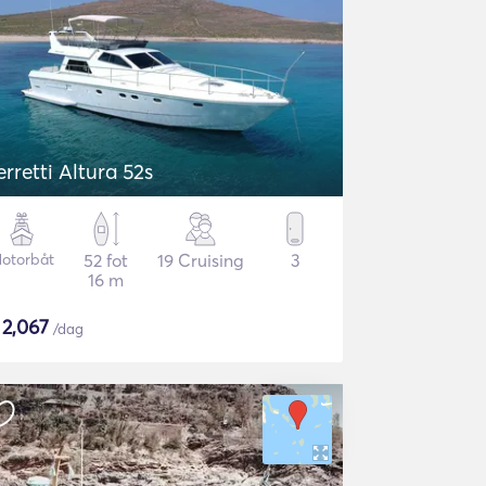
erretti Altura 52s
otorbåt
52 fot
19 Cruising
3
16 m
$
2,067
/dag