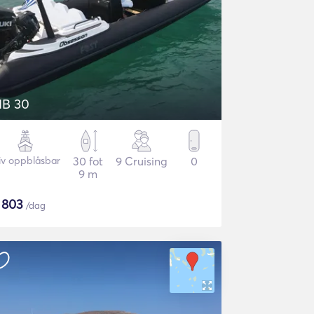
IB 30
iv oppblåsbar
30 fot
9 Cruising
0
9 m
$
803
/dag