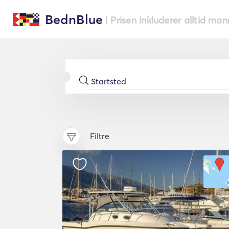
BednBlue
| Prisen inkluderer alltid ma
Filtre