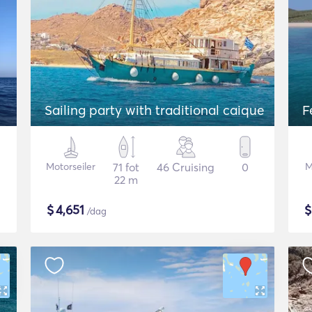
Sailing party with traditional caique
F
Motorseiler
71 fot
46 Cruising
0
M
22 m
$
4,651
/dag