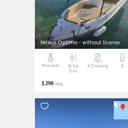
Nireus Optima - without license
Motorbåt
16 fot
4 Cruising
0
5 m
$
298
/dag