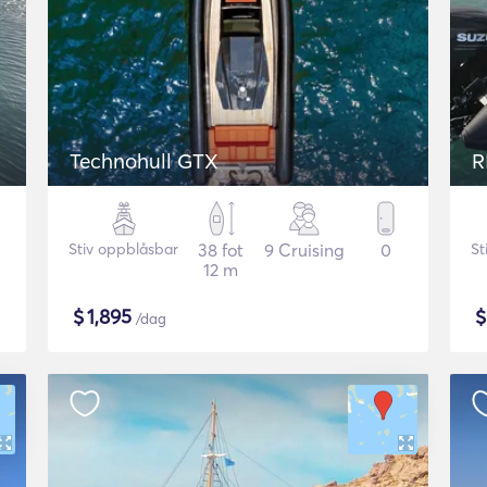
Technohull GTX
R
Stiv oppblåsbar
38 fot
9 Cruising
0
St
12 m
$
1,895
/dag