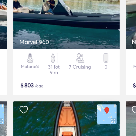
Marvel 960
N
Motorbåt
31 fot
7 Cruising
0
M
9 m
$
803
/dag