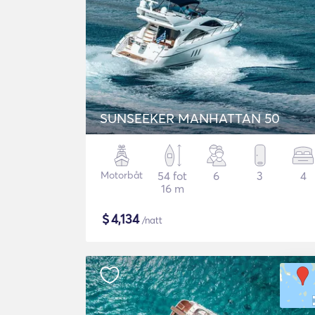
SUNSEEKER MANHATTAN 50
Motorbåt
54 fot
6
3
4
16 m
$
4,134
/natt