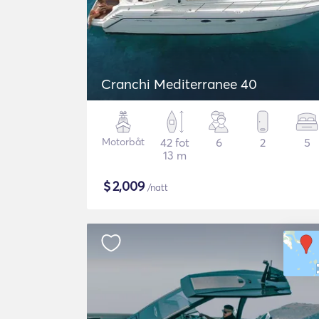
Cranchi Mediterranee 40
Motorbåt
42 fot
6
2
5
13 m
$
2,009
/natt