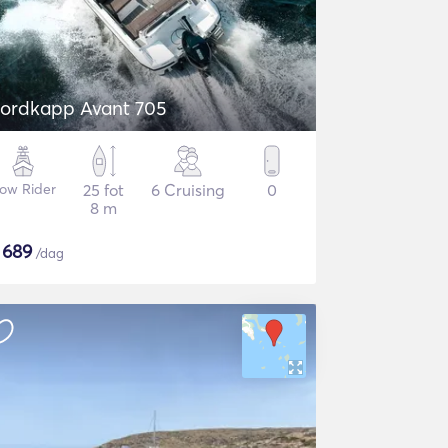
ordkapp Avant 705
ow Rider
25 fot
6 Cruising
0
8 m
$
689
/dag