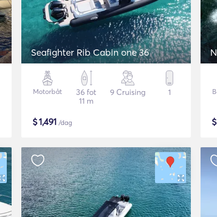
Seafighter Rib Cabin one 36
N
Motorbåt
36 fot
9 Cruising
1
B
11 m
$
1,491
/dag