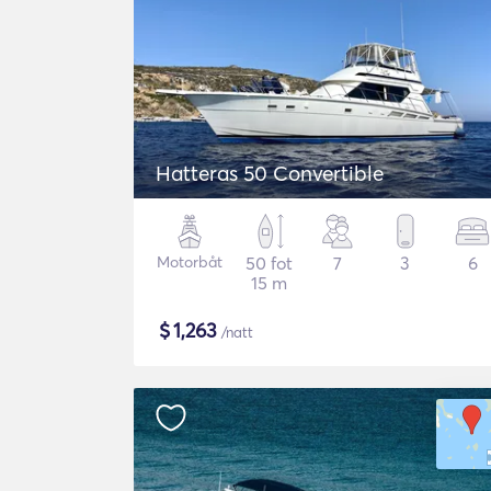
Hatteras 50 Convertible
Motorbåt
50 fot
7
3
6
15 m
$
1,263
/natt