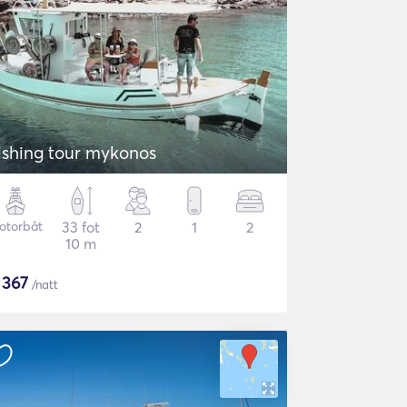
ishing tour mykonos
otorbåt
33 fot
2
1
2
10 m
$
367
/natt