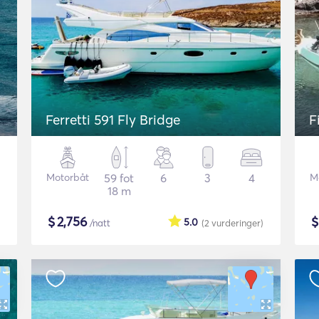
Ferretti 591 Fly Bridge
F
Motorbåt
59 fot
6
3
4
M
18 m
$
2,756
5.0
/natt
(2
vurderinger
)