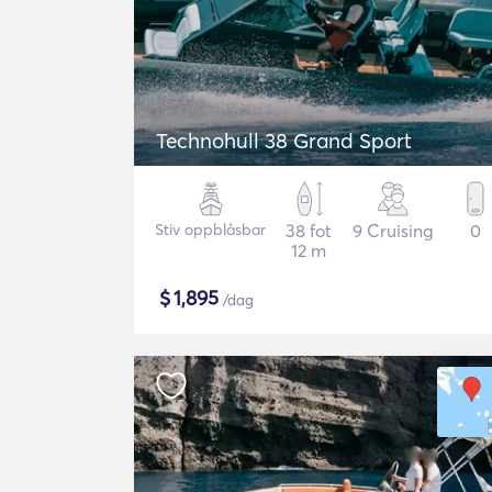
Technohull 38 Grand Sport
Stiv oppblåsbar
38 fot
9 Cruising
0
12 m
$
1,895
/dag