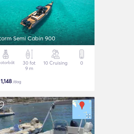
torm Semi Cabin 900
otorbåt
30 fot
10 Cruising
0
9 m
$
1,148
/dag