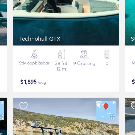
Technohull GTX
S
Stiv oppblåsbar
38 fot
9 Cruising
0
M
12 m
$
1,895
/dag