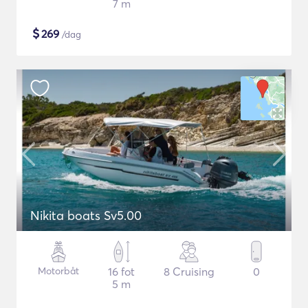
7 m
$
269
/dag
Nikita boats Sv5.00
Motorbåt
16 fot
8 Cruising
0
5 m