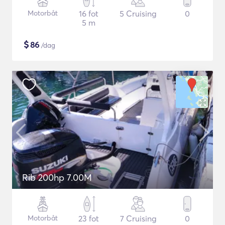
Motorbåt
16 fot
5 Cruising
0
5 m
$
86
/dag
Rib 200hp 7.00M
Motorbåt
23 fot
7 Cruising
0