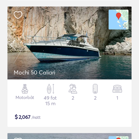
Mochi 50 Caliari
Motorbåt
49 fot
2
2
1
15 m
$
2,067
/natt