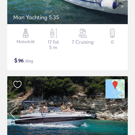
Man Yachting 5.35
Motorbåt
17 fot
7 Cruising
0
5 m
$
96
/dag