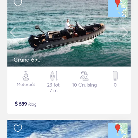
Grand 650
Motorbåt
23 fot
10 Cruising
0
7 m
$
689
/dag