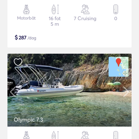
Motorbåt
16 fot
7 Cruising
0
5 m
$
287
/dag
Olympic 7.3