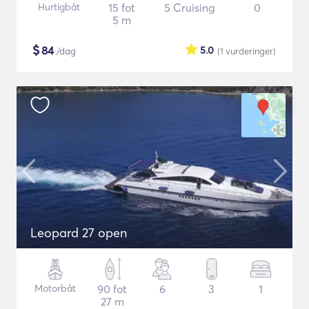
Hurtigbåt
15 fot
5 Cruising
0
5 m
$
84
5.0
/dag
(1
vurderinger
)
Leopard 27 open
Motorbåt
90 fot
6
3
1
27 m