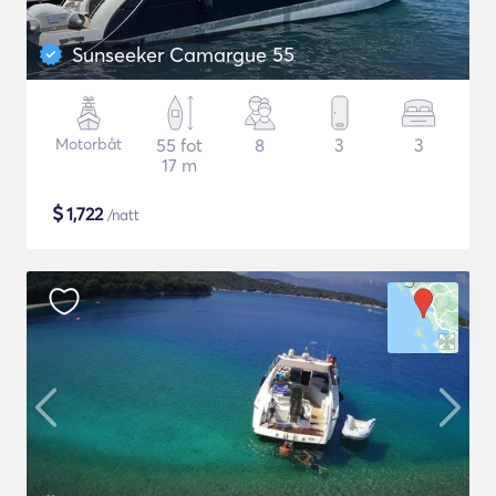
Sunseeker Camargue 55
Motorbåt
55 fot
8
3
3
17 m
$
1,722
/natt