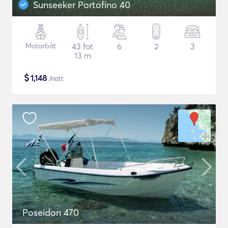
Sunseeker Portofino 40
Motorbåt
43 fot
6
2
3
13 m
$
1,148
/natt
Poseidon 470