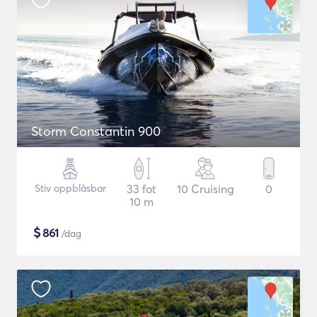
Storm Constantin 900
Stiv oppblåsbar
33 fot
10 Cruising
0
10 m
$
861
/dag