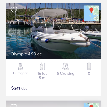
Olympic 4.90 cc
Hurtigbåt
16 fot
5 Cruising
0
5 m
$
241
/dag