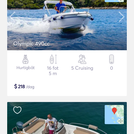
Olympic 490cc
Hurtigbåt
16 fot
5 Cruising
0
5 m
$
218
/dag