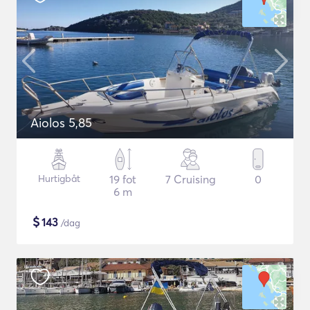
Aiolos 5,85
Hurtigbåt
19 fot
7 Cruising
0
6 m
$
143
/dag