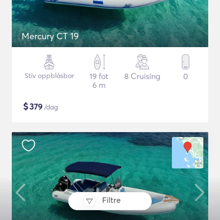
Mercury CT 19
Stiv oppblåsbar
19 fot
8 Cruising
0
6 m
$
379
/dag
Filtre