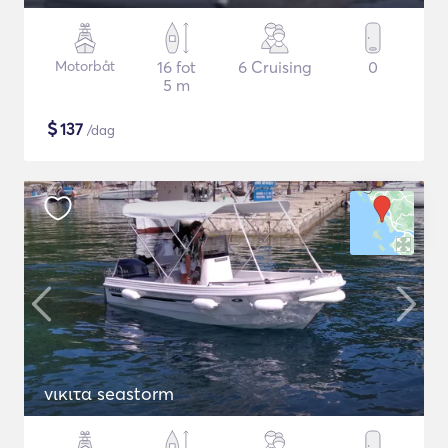
Motorbåt
16 fot
6 Cruising
0
5 m
$
137
/dag
νικιτα seastorm