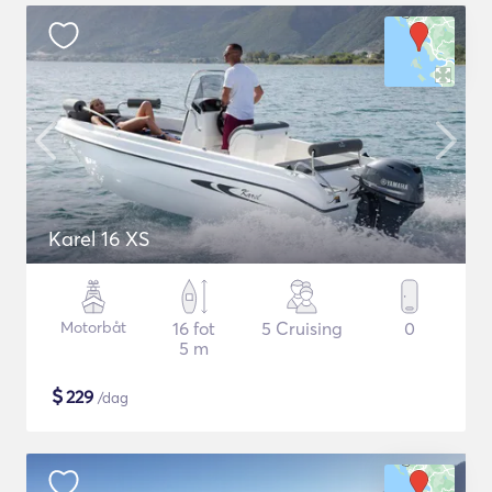
Karel 16 XS
Motorbåt
16 fot
5 Cruising
0
5 m
$
229
/dag