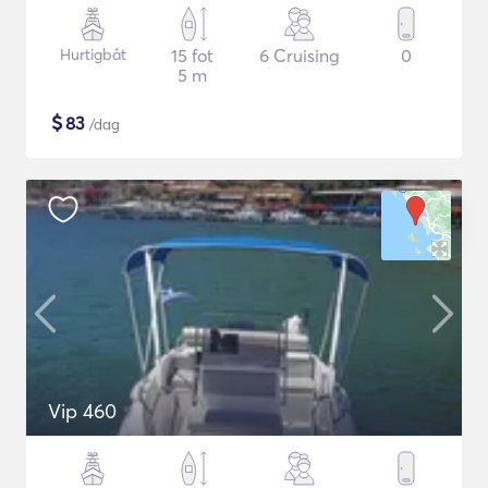
Hurtigbåt
15 fot
6 Cruising
0
5 m
$
83
/dag
Vip 460