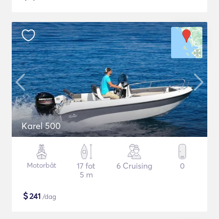
Karel 500
Motorbåt
17 fot
6 Cruising
0
5 m
$
241
/dag