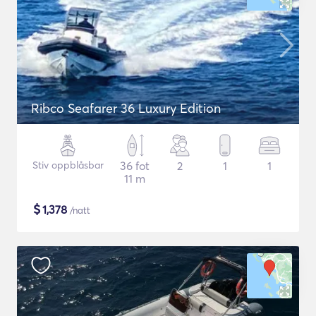
Ribco Seafarer 36 Luxury Edition
Stiv oppblåsbar
36 fot
2
1
1
11 m
$
1,378
/natt