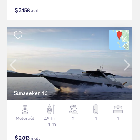
$
3,158
/natt
Sunseeker 46
Motorbåt
45 fot
2
1
1
14 m
$
2,813
/natt