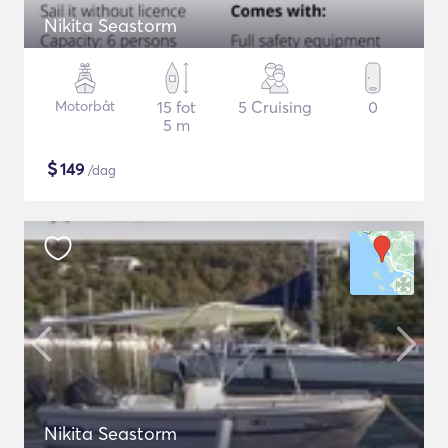
Nikita Seastorm
Motorbåt
15 fot
5 Cruising
0
5 m
$
149
/dag
Nikita Seastorm