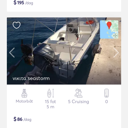
$
195
/dag
νικιτα seastorm
Motorbåt
15 fot
5 Cruising
0
5 m
$
86
/dag