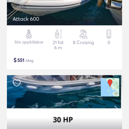
Attack 600
Stiv oppblåsbar
21 fot
8 Cruising
0
6 m
$
551
/dag