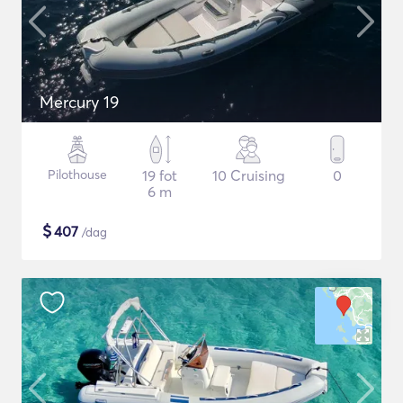
Mercury 19
Pilothouse
19 fot
10 Cruising
0
6 m
$
407
/dag