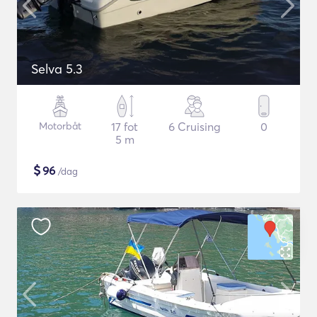
Selva 5.3
Motorbåt
17 fot
6 Cruising
0
5 m
$
96
/dag