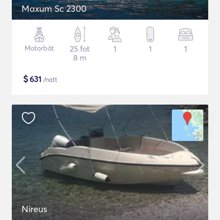
Maxum Sc 2300
Motorbåt
25 fot
1
1
1
8 m
$
631
/natt
Nireus