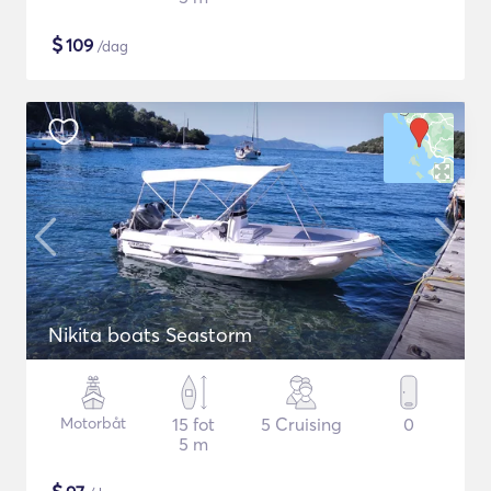
$
109
/dag
Nikita boats Seastorm
Motorbåt
15 fot
5 Cruising
0
5 m