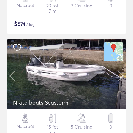
Motorbåt
23 fot
7 Cruising
0
7 m
$
574
/dag
Nikita boats Seastorm
Motorbåt
15 fot
5 Cruising
0
5 m