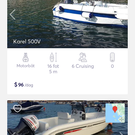
Karel 500V
Motorbåt
16 fot
6 Cruising
0
5 m
$
96
/dag