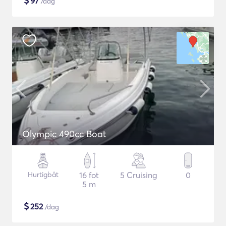
$
97
/dag
Olympic 490cc Boat
Hurtigbåt
16 fot
5 Cruising
0
5 m
$
252
/dag