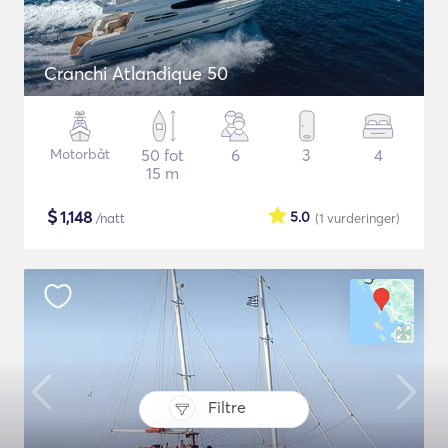
Cranchi Atlandique 50
Motorbåt
50 fot
6
3
4
15 m
$
1,148
5.0
/natt
(1
vurderinger
)
Filtre