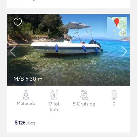
M/B 5.30 m
Motorbåt
17 fot
5 Cruising
0
5 m
$
126
/dag