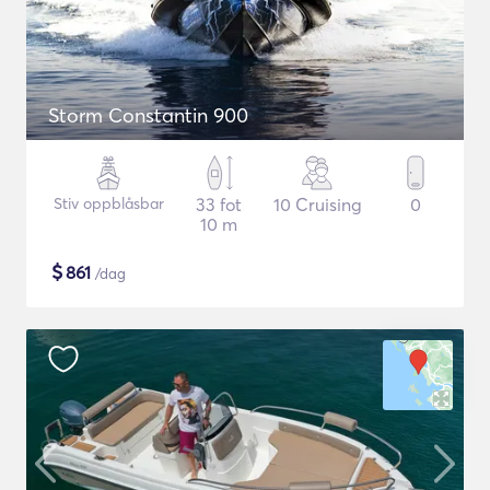
Storm Constantin 900
Stiv oppblåsbar
33 fot
10 Cruising
0
10 m
$
861
/dag