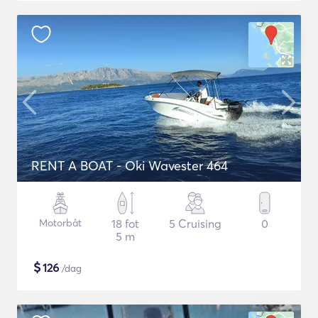
RENT A BOAT - Oki Wavester 464
Motorbåt
18 fot
5 Cruising
0
5 m
$
126
/dag