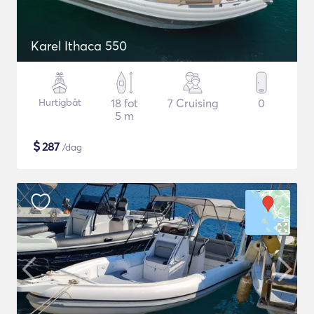
Karel Ithaca 550
Hurtigbåt
18 fot
7 Cruising
0
5 m
$
287
/dag