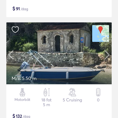
$
91
/dag
M/B 5.50 m
Motorbåt
18 fot
5 Cruising
0
5 m
$
132
/dag