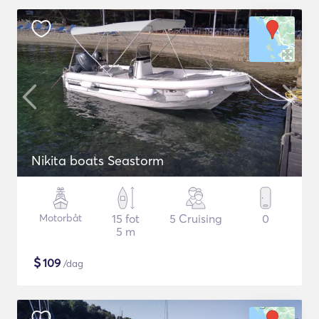
Nikita boats Seastorm
Motorbåt
15 fot
5 Cruising
0
5 m
$
109
/dag