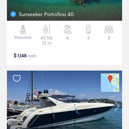
Sunseeker Portofino 40
Motorbåt
43 fot
6
2
3
13 m
$
1,148
/natt