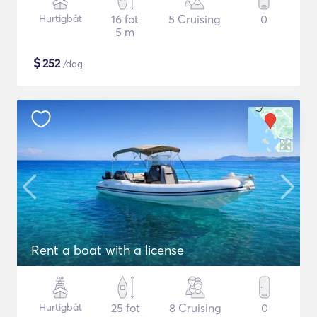
Hurtigbåt
16 fot
5 Cruising
0
5 m
$
252
/dag
Rent a boat with a license
Hurtigbåt
25 fot
8 Cruising
0