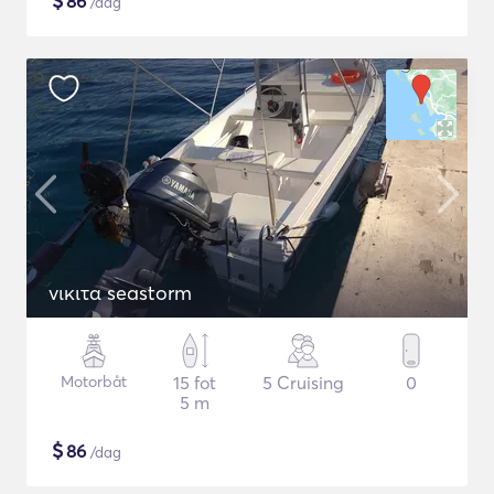
$
86
/dag
νικιτα seastorm
Motorbåt
15 fot
5 Cruising
0
5 m
$
86
/dag