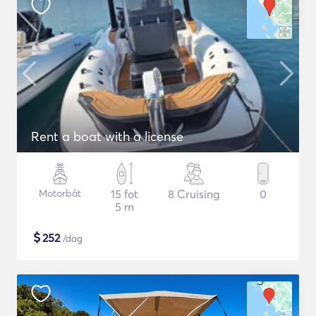
Rent a boat with a license
Motorbåt
15 fot
8 Cruising
0
5 m
$
252
/dag