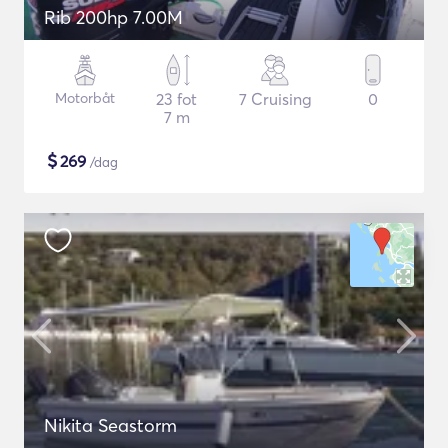
Rib 200hp 7.00M
Motorbåt
23 fot
7 Cruising
0
7 m
$
269
/dag
Nikita Seastorm