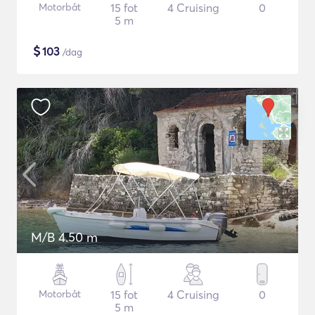
Motorbåt
15 fot
4 Cruising
0
5 m
$
103
/dag
M/B 4.50 m
Motorbåt
15 fot
4 Cruising
0
5 m