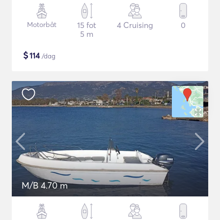
Motorbåt
15 fot
4 Cruising
0
5 m
$
114
/dag
M/B 4.70 m