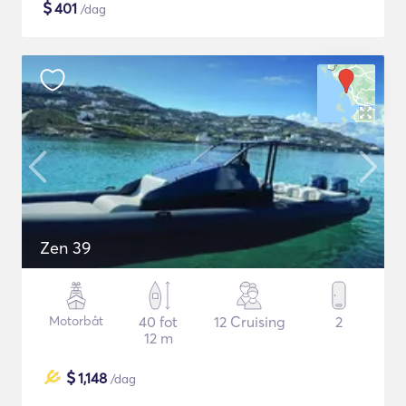
$
401
/dag
Zen 39
Motorbåt
40 fot
12 Cruising
2
12 m
$
1,148
/dag