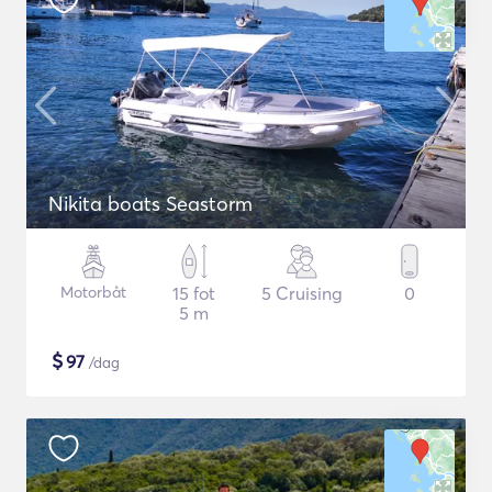
Nikita boats Seastorm
Motorbåt
15 fot
5 Cruising
0
5 m
$
97
/dag