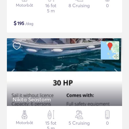
Motorbåt
16 fot
8 Cruising
0
5 m
$
195
/dag
Nikita Seastorm
Motorbåt
15 fot
5 Cruising
0
5 m