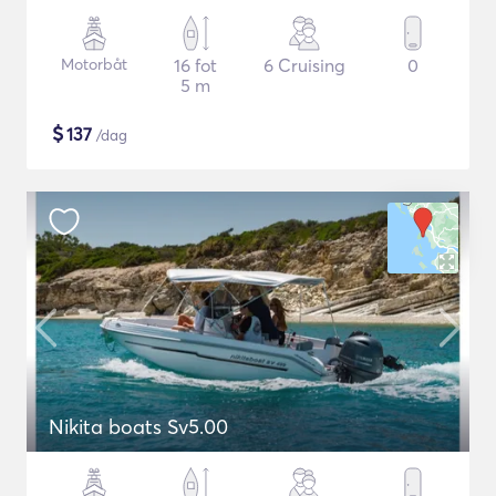
Motorbåt
16 fot
6 Cruising
0
5 m
$
137
/dag
Nikita boats Sv5.00