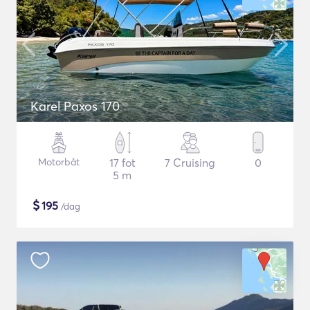
Karel Paxos 170
Motorbåt
17 fot
7 Cruising
0
5 m
$
195
/dag