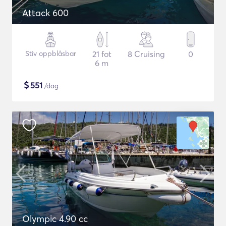
Attack 600
Stiv oppblåsbar
21 fot
8 Cruising
0
6 m
$
551
/dag
Olympic 4.90 cc