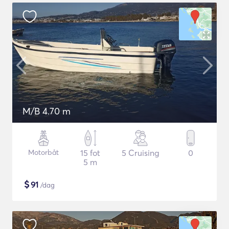
M/B 4.70 m
Motorbåt
15 fot
5 Cruising
0
5 m
$
91
/dag