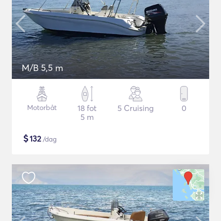
M/B 5,5 m
Motorbåt
18 fot
5 Cruising
0
5 m
$
132
/dag