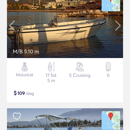
M/B 5.10 m
Motorbåt
17 fot
5 Cruising
0
5 m
$
109
/dag