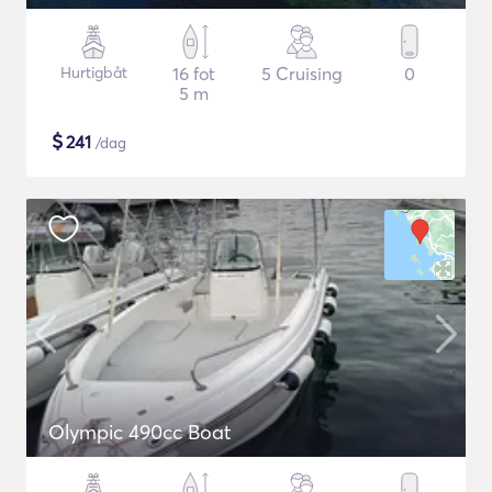
Hurtigbåt
16 fot
5 Cruising
0
5 m
$
241
/dag
Olympic 490cc Boat