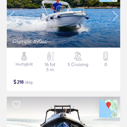
Olympic 490cc
Hurtigbåt
16 fot
5 Cruising
0
5 m
$
218
/dag