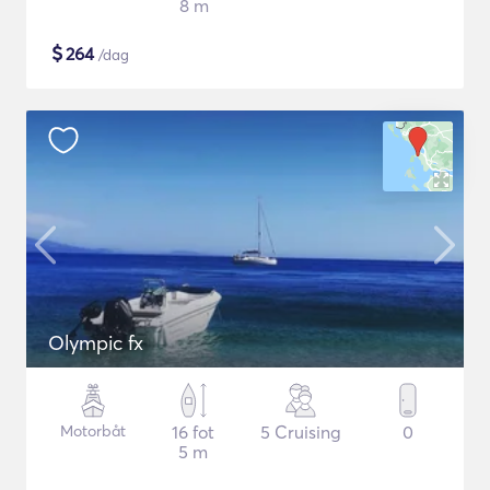
8 m
$
264
/dag
Olympic fx
Motorbåt
16 fot
5 Cruising
0
5 m