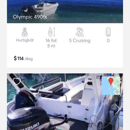
Olympic 490fx
Hurtigbåt
16 fot
5 Cruising
0
5 m
$
114
/dag