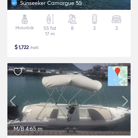
Sunseeker Camargue 55
Motorbåt
55 fot
8
3
3
17 m
$
1,722
/natt
M/B 4.65 m