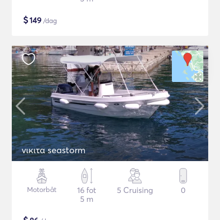
$
149
/dag
νικιτα seastorm
Motorbåt
16 fot
5 Cruising
0
5 m