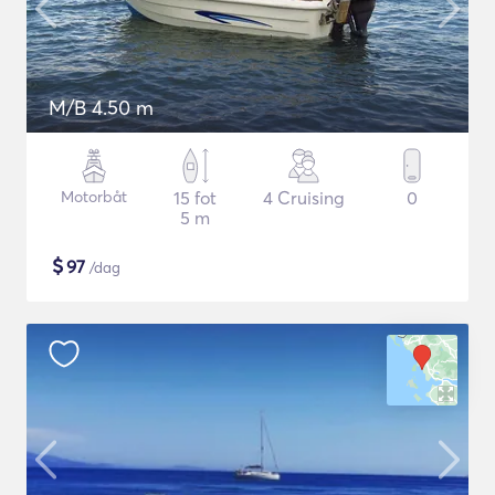
M/B 4.50 m
Motorbåt
15 fot
4 Cruising
0
5 m
$
97
/dag