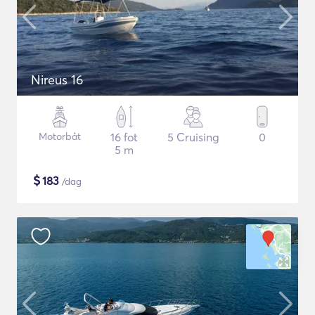
Nireus 16
Motorbåt
16 fot
5 Cruising
0
5 m
$
183
/dag