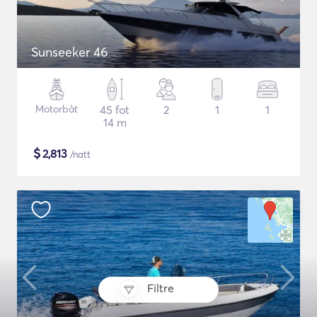
Sunseeker 46
Motorbåt
45 fot
2
1
1
14 m
$
2,813
/natt
Filtre