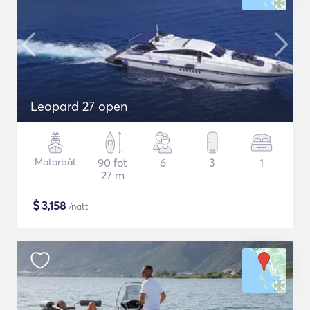
Leopard 27 open
Motorbåt
90 fot
6
3
1
27 m
$
3,158
/natt