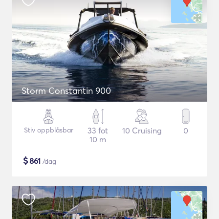
Storm Constantin 900
Stiv oppblåsbar
33 fot
10 Cruising
0
10 m
$
861
/dag