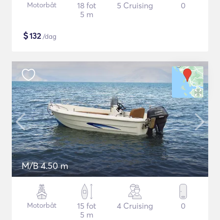
Motorbåt
18 fot
5 Cruising
0
5 m
$
132
/dag
M/B 4.50 m
Motorbåt
15 fot
4 Cruising
0
5 m