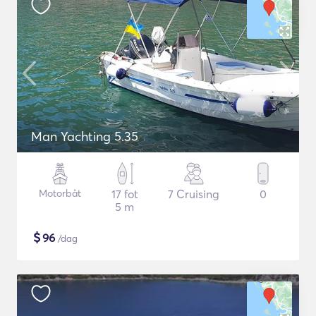
Man Yachting 5.35
Motorbåt
17 fot
7 Cruising
0
5 m
$
96
/dag