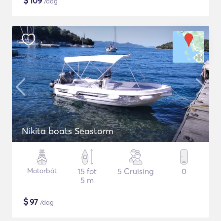
$
109
/dag
Nikita boats Seastorm
Motorbåt
15 fot
5 Cruising
0
5 m
$
97
/dag