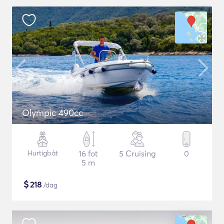
Olympic 490cc
Hurtigbåt
16 fot
5 Cruising
0
5 m
$
218
/dag