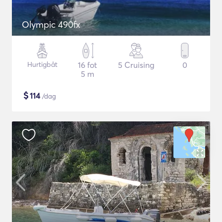
Olympic 490fx
Hurtigbåt
16 fot
5 Cruising
0
5 m
$
114
/dag