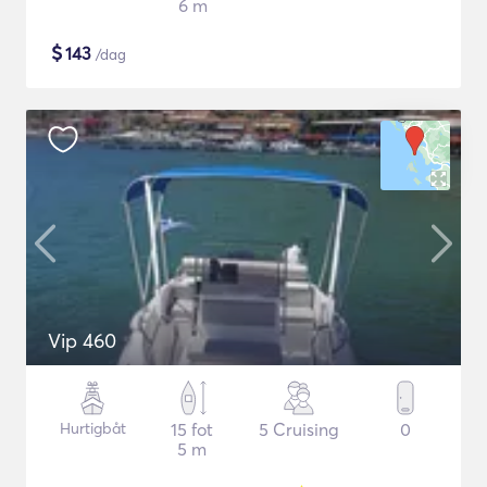
6 m
$
143
/dag
Vip 460
Hurtigbåt
15 fot
5 Cruising
0
5 m