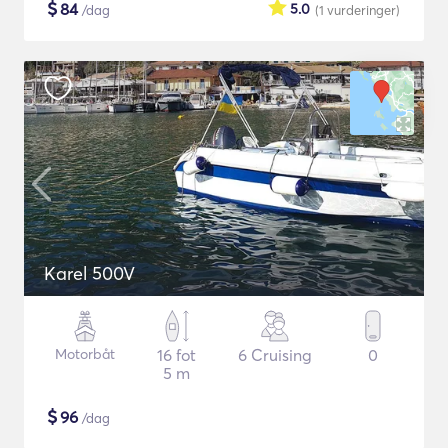
$
84
5.0
/dag
(1
vurderinger
)
Karel 500V
Motorbåt
16 fot
6 Cruising
0
5 m
$
96
/dag