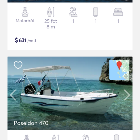
Motorbåt
25 fot
1
1
1
8 m
$
631
/natt
Poseidon 470