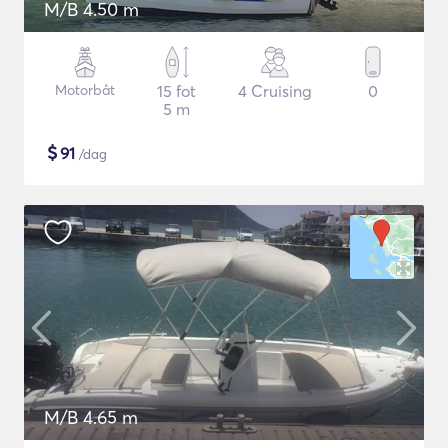
M/B 4.50 m
Motorbåt
15 fot
4 Cruising
0
5 m
$
91
/dag
M/B 4.65 m