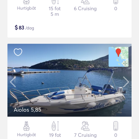
Hurtigbåt
15 fot
6 Cruising
0
5 m
$
83
/dag
Aiolos 5,85
Hurtigbåt
19 fot
7 Cruising
0