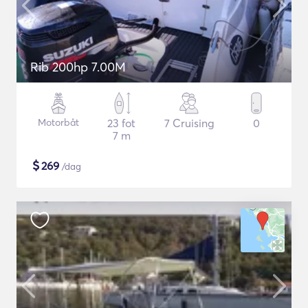
Rib 200hp 7.00M
Motorbåt
23 fot
7 Cruising
0
7 m
$
269
/dag