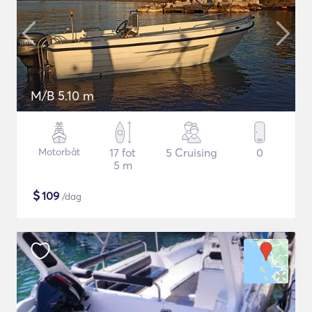
M/B 5.10 m
Motorbåt
17 fot
5 Cruising
0
5 m
$
109
/dag