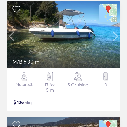
M/B 5.30 m
Motorbåt
17 fot
5 Cruising
0
5 m
$
126
/dag