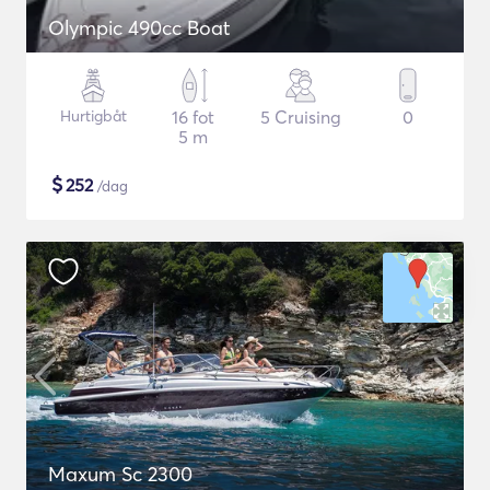
Olympic 490cc Boat
Hurtigbåt
16 fot
5 Cruising
0
5 m
$
252
/dag
Maxum Sc 2300