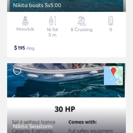
Nikita boats Sv5.00
Motorbåt
16 fot
8 Cruising
0
5 m
$
195
/dag
Nikita Seastorm