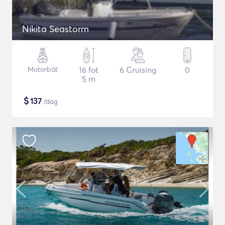
Nikita Seastorm
Motorbåt
16 fot
6 Cruising
0
5 m
$
137
/dag