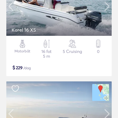
Karel 16 XS
Motorbåt
16 fot
5 Cruising
0
5 m
$
229
/dag