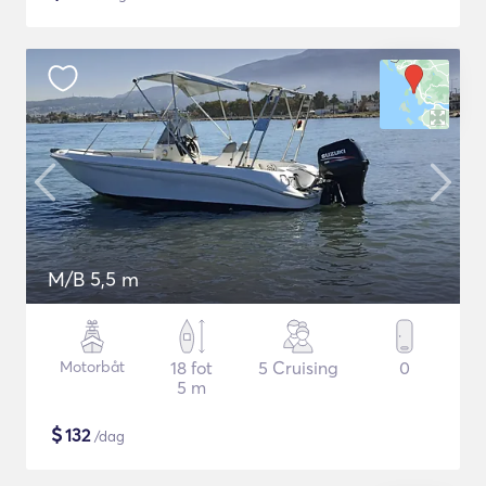
M/B 5,5 m
Motorbåt
18 fot
5 Cruising
0
5 m
$
132
/dag