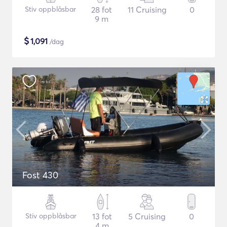
Stiv oppblåsbar
28 fot
11 Cruising
0
9 m
$
1,091
/dag
Fost 430
Stiv oppblåsbar
13 fot
5 Cruising
0
4 m