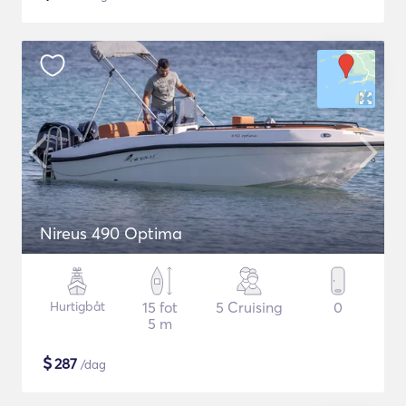
Nireus 490 Optima
Hurtigbåt
15 fot
5 Cruising
0
5 m
$
287
/dag