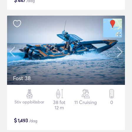
$
447
/dag
Fost 38
Stiv oppblåsbar
38 fot
11 Cruising
0
12 m
$
1,493
/dag