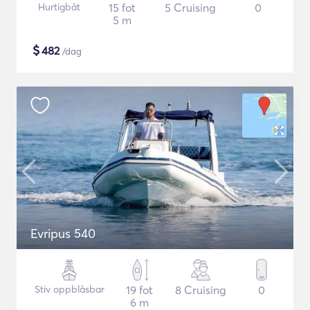
Hurtigbåt
15 fot
5 Cruising
0
5 m
$
482
/dag
Evripus 540
Stiv oppblåsbar
19 fot
8 Cruising
0
6 m