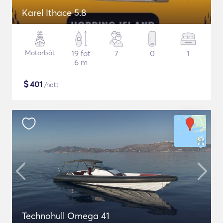
Karel Ithace 5.8
Motorbåt
19 fot
7
0
1
6 m
$
401
/natt
Technohull Omega 41