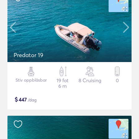
Predator 19
Stiv oppblåsbar
19 fot
8 Cruising
0
6 m
$
447
/dag