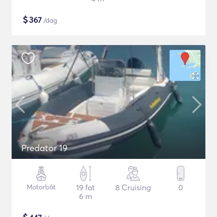
$
367
/dag
Predator 19
Motorbåt
19 fot
8 Cruising
0
6 m