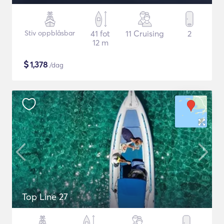
Stiv oppblåsbar
41 fot
11 Cruising
2
12 m
$
1,378
/dag
Top Line 27