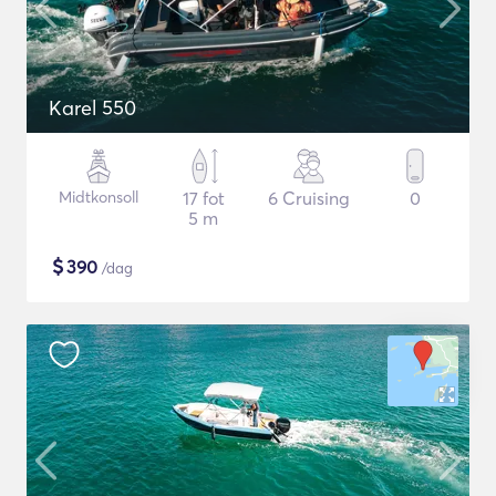
Karel 550
Midtkonsoll
17 fot
6 Cruising
0
5 m
$
390
/dag