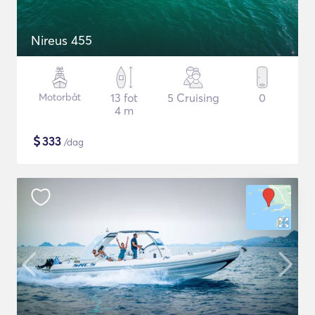
Nireus 455
Motorbåt
13 fot
5 Cruising
0
4 m
$
333
/dag