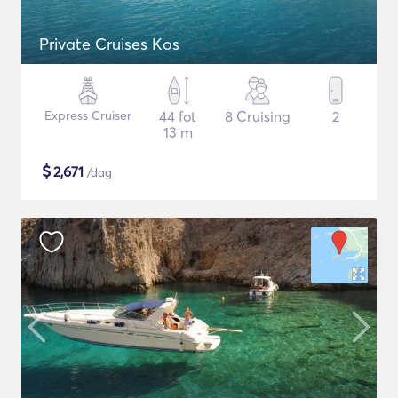
Private Cruises Kos
Express Cruiser
44 fot
8 Cruising
2
13 m
$
2,671
/dag