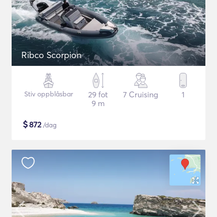
Ribco Scorpion
Stiv oppblåsbar
29 fot
7 Cruising
1
9 m
$
872
/dag