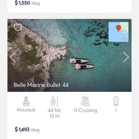
$
1,550
/dag
Belle Marine Bullet 44
Motorbåt
44 fot
11 Cruising
1
13 m
$
1,493
/dag