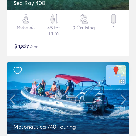
Sea Ray 400
Motorbåt
45 fot
9 Cruising
1
14 m
$
1,837
/dag
Motonautica 740 Touring