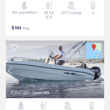
Stiv oppblåsbar
25 fot
10 Cruising
0
8 m
$
562
/dag
Karel 480 Open XS