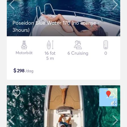
Poseidon Blue Water 170 (no license -
3hours)
Motorbåt
16 fot
6 Cruising
0
5 m
$
298
/dag