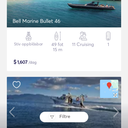
Bell Marine Bullet 46
Stiv oppblåsbar
49 fot
11 Cruising
1
15 m
$
1,607
/dag
Filtre