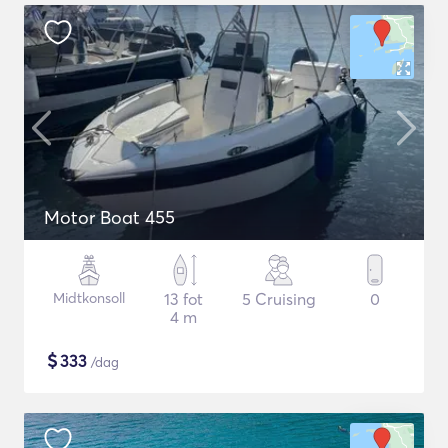
Motor Boat 455
Midtkonsoll
13 fot
5 Cruising
0
4 m
$
333
/dag