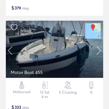
$
379
/dag
Motor Boat 455
Midtkonsoll
13 fot
5 Cruising
0
4 m
$
333
/dag