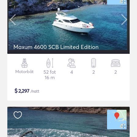
Maxum 4600 SCB Limited Edition
Motorbåt
52 fot
4
2
2
16 m
$
2,297
/natt