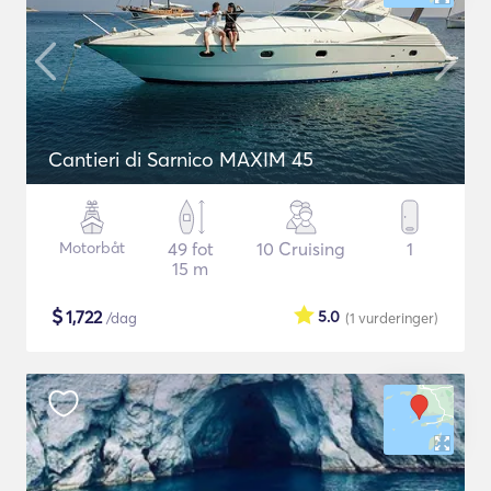
Cantieri di Sarnico MAXIM 45
Motorbåt
49 fot
10 Cruising
1
15 m
$
1,722
5.0
/dag
(1
vurderinger
)