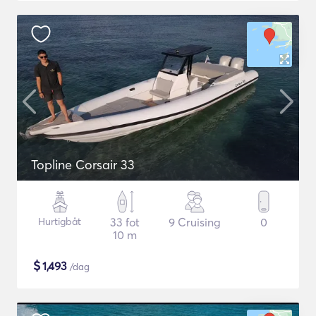
Topline Corsair 33
Hurtigbåt
33 fot
9 Cruising
0
10 m
$
1,493
/dag