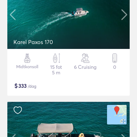
Karel Paxos 170
Midtkonsoll
15 fot
6 Cruising
0
5 m
$
333
/dag