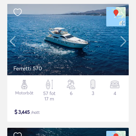
Ferretti 570
Motorbåt
57 fot
6
3
4
17 m
$
3,445
/natt