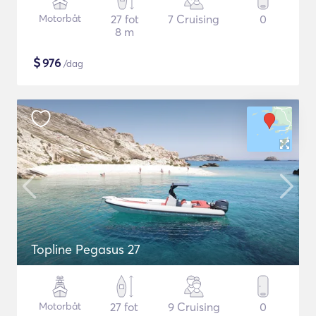
Motorbåt
27 fot
7 Cruising
0
8 m
$
976
/dag
Topline Pegasus 27
Motorbåt
27 fot
9 Cruising
0