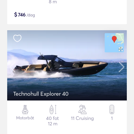
8 m
$
746
/dag
Technohull Explorer 40
Motorbåt
40 fot
11 Cruising
1
12 m