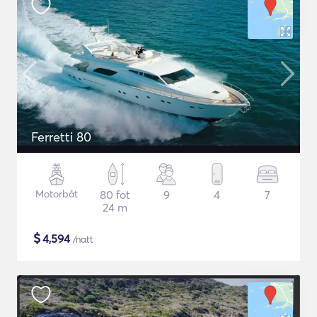
Ferretti 80
Motorbåt
80 fot
9
4
7
24 m
$
4,594
/natt