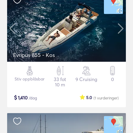
Evripus 855 - Kos
Stiv oppblåsbar
33 fot
9 Cruising
0
10 m
$
1,410
5.0
/dag
(1
vurderinger
)