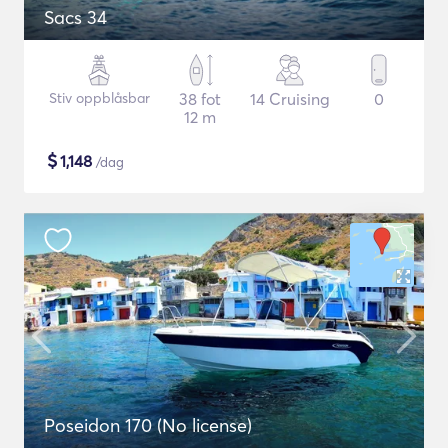
Sacs 34
Stiv oppblåsbar
38 fot
14 Cruising
0
12 m
$
1,148
/dag
Poseidon 170 (No license)