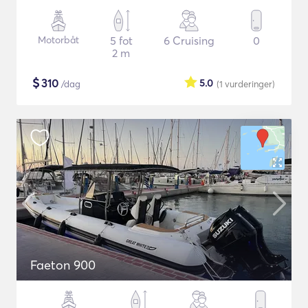
Motorbåt
5 fot
6 Cruising
0
2 m
$
310
5.0
/dag
(1
vurderinger
)
Faeton 900