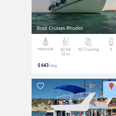
Boat Cruises Rhodes
Motorbåt
42 fot
10 Cruising
0
13 m
$
643
/dag