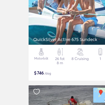
QuickSilver Active 675 Sundeck
Motorbåt
26 fot
8 Cruising
1
8 m
$
746
/dag