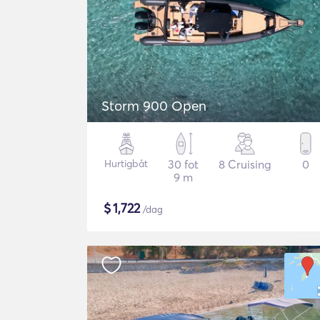
Storm 900 Open
Hurtigbåt
30 fot
8 Cruising
0
9 m
$
1,722
/dag