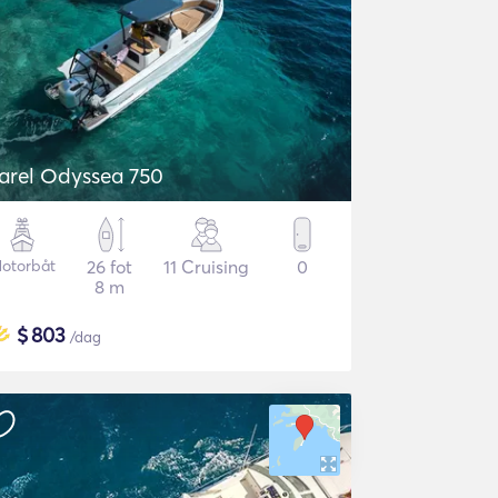
arel Odyssea 750
otorbåt
26 fot
11 Cruising
0
8 m
$
803
/dag