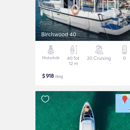
Birchwood 40
Motorbåt
40 fot
20 Cruising
0
12 m
$
918
/dag