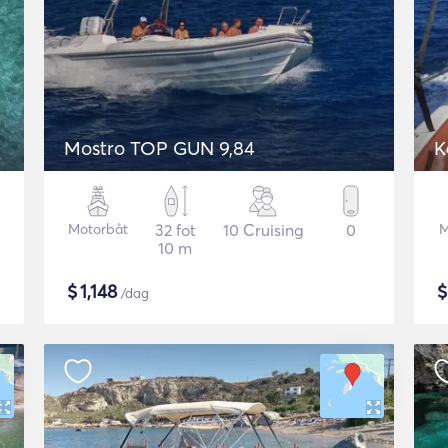
Mostro TOP GUN 9,84
K
Motorbåt
32 fot
10 Cruising
0
M
10 m
$
1,148
/dag