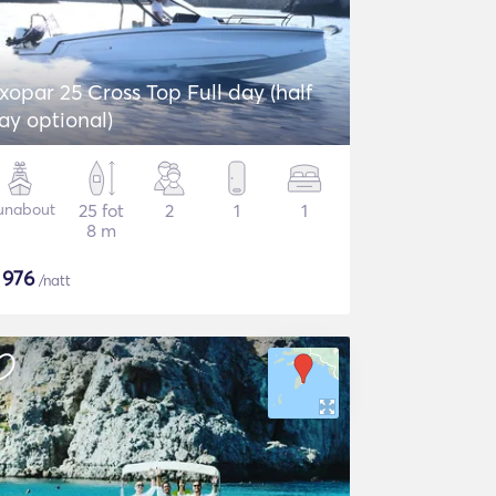
xopar 25 Cross Top Full day (half
ay optional)
unabout
25 fot
2
1
1
8 m
$
976
/natt