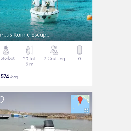
ireus Karnic Escape
otorbåt
20 fot
7 Cruising
0
6 m
$
574
/dag