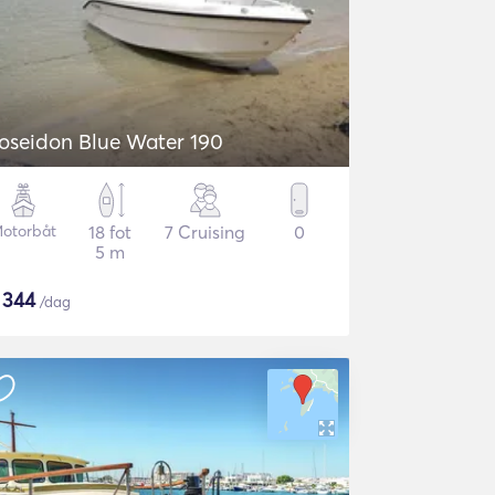
oseidon Blue Water 190
otorbåt
18 fot
7 Cruising
0
5 m
$
344
/dag