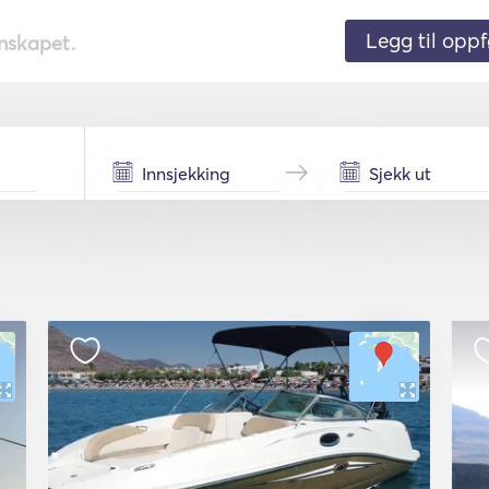
Legg til oppf
nnskapet.