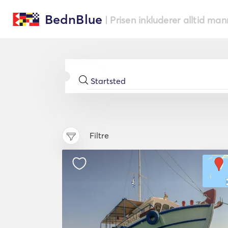
BednBlue
| Prisen inkluderer alltid ma
Filtre