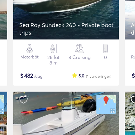
Sea Ray Sundeck 260 - Private boat
A
trips
d
Motorbåt
26 fot
8 Cruising
0
R
8 m
$
482
5.0
/dag
(1
vurderinger
)