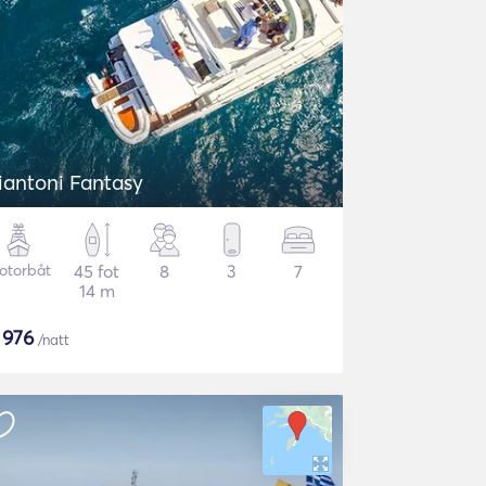
iantoni Fantasy
otorbåt
45 fot
8
3
7
14 m
$
976
/natt