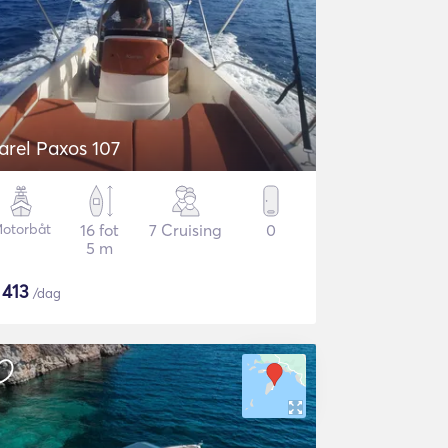
arel Paxos 107
otorbåt
16 fot
7 Cruising
0
5 m
$
413
/dag