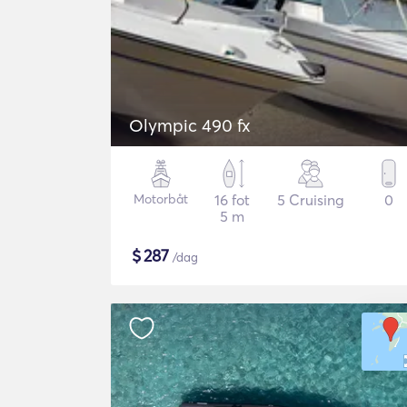
Olympic 490 fx
Motorbåt
16 fot
5 Cruising
0
5 m
$
287
/dag