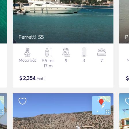
Ferretti 55
P
Motorbåt
55 fot
9
3
7
M
17 m
$
2,354
/natt