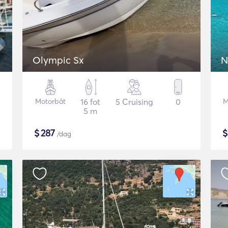
Olympic Sx
N
Motorbåt
16 fot
5 Cruising
0
M
5 m
$
287
/dag