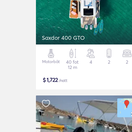
Saxdor 400 GTO
Motorbåt
40 fot
4
2
2
12 m
$
1,722
/natt