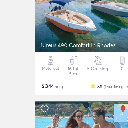
Nireus 490 Comfort in Rhodes
Motorbåt
16 fot
5 Cruising
0
5 m
$
344
5.0
/dag
(1
vurderinger
)