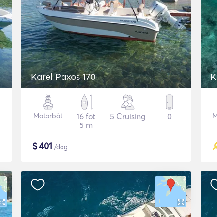
Karel Paxos 170
K
Motorbåt
16 fot
5 Cruising
0
M
5 m
$
401
/dag