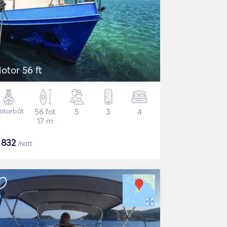
otor 56 ft
otorbåt
56 fot
5
3
4
17 m
$
832
/natt