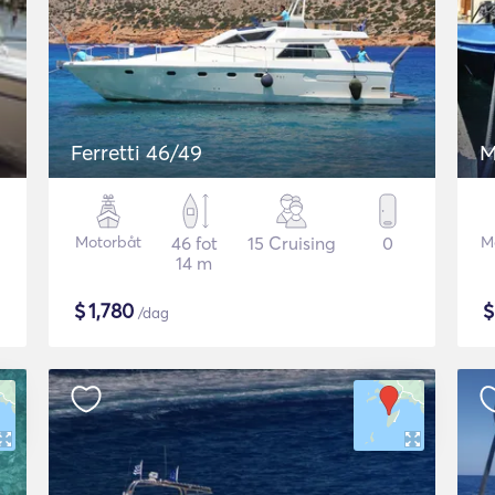
Ferretti 46/49
M
Motorbåt
46 fot
15 Cruising
0
M
14 m
$
1,780
/dag