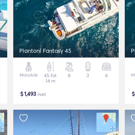
Piantoni Fantasy 45
P
Motorbåt
45 fot
8
3
6
M
14 m
$
1,493
/natt