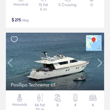
Motorbåt
15 fot
5 Cruising
0
5 m
$
275
/dag
Posillipo Technema 65
Motorbåt
66 fot
8
4
6
20 m