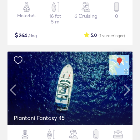
Motorbåt
16 fot
6 Cruising
0
5 m
$
264
5.0
/dag
(1
vurderinger
)
Piantoni Fantasy 45