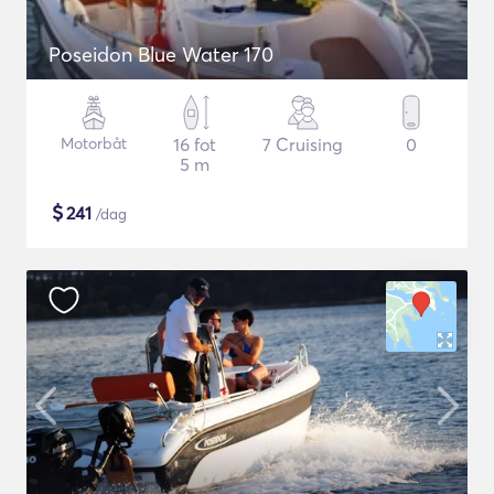
Poseidon Blue Water 170
Motorbåt
16 fot
7 Cruising
0
5 m
$
241
/dag