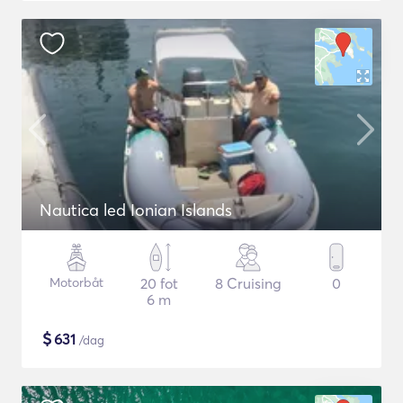
Nautica led Ionian Islands
Motorbåt
20 fot
8 Cruising
0
6 m
$
631
/dag