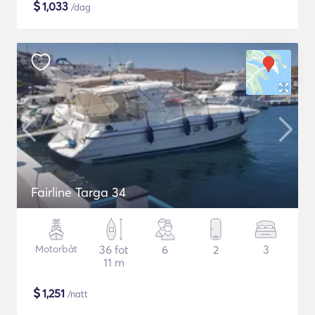
$
1,033
/dag
Fairline Targa 34
Motorbåt
36 fot
6
2
3
11 m
$
1,251
/natt