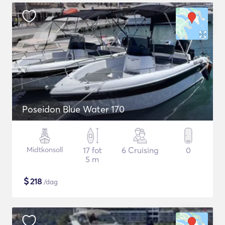
Poseidon Blue Water 170
Midtkonsoll
17 fot
6 Cruising
0
5 m
$
218
/dag