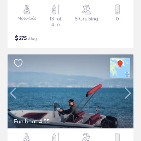
Motorbåt
13 fot
5 Cruising
0
4 m
$
275
/dag
Fun boat 4.55