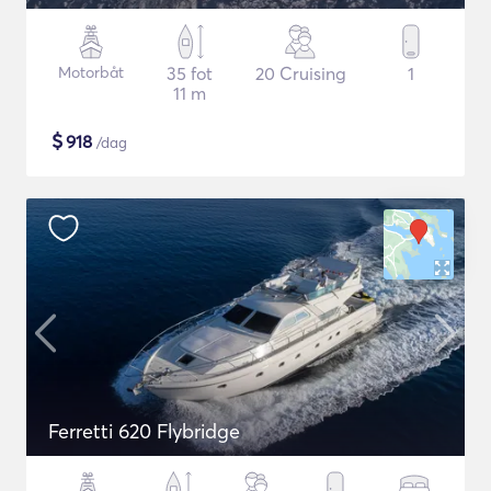
Motorbåt
35 fot
20 Cruising
1
11 m
$
918
/dag
Ferretti 620 Flybridge