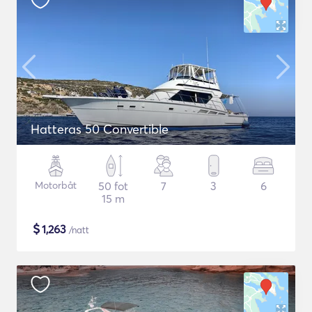
Hatteras 50 Convertible
Motorbåt
50 fot
7
3
6
15 m
$
1,263
/natt