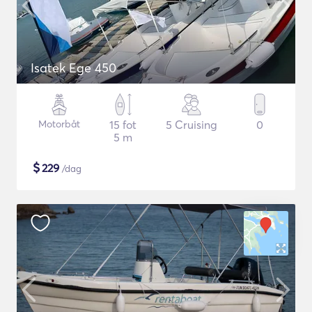
Isatek Ege 450
Motorbåt
15 fot
5 Cruising
0
5 m
$
229
/dag