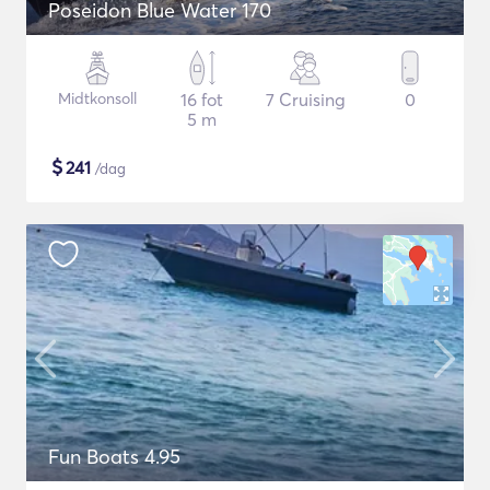
Poseidon Blue Water 170
Midtkonsoll
16 fot
7 Cruising
0
5 m
$
241
/dag
Fun Boats 4.95