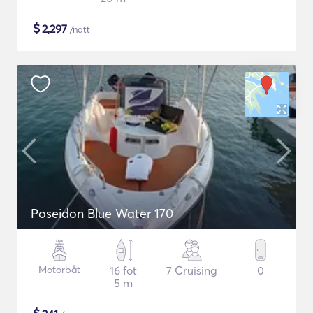
$
2,297
/natt
Poseidon Blue Water 170
Motorbåt
16 fot
7 Cruising
0
5 m