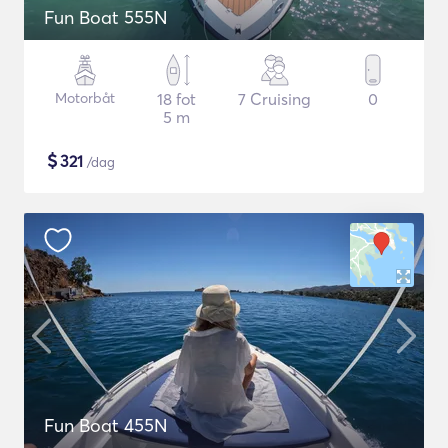
Fun Boat 555N
Motorbåt
18 fot
7 Cruising
0
5 m
$
321
/dag
Fun Boat 455N