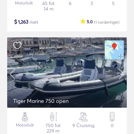
Motorbåt
45 fot
6
3
5
14 m
$
1,263
5.0
/natt
(1
vurderinger
)
Tiger Marine 750 open
Motorbåt
750 fot
9 Cruising
0
229 m