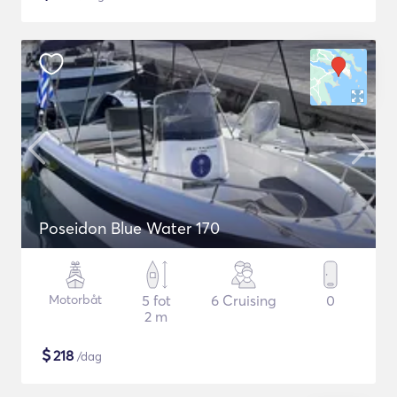
Poseidon Blue Water 170
Motorbåt
5 fot
6 Cruising
0
2 m
$
218
/dag