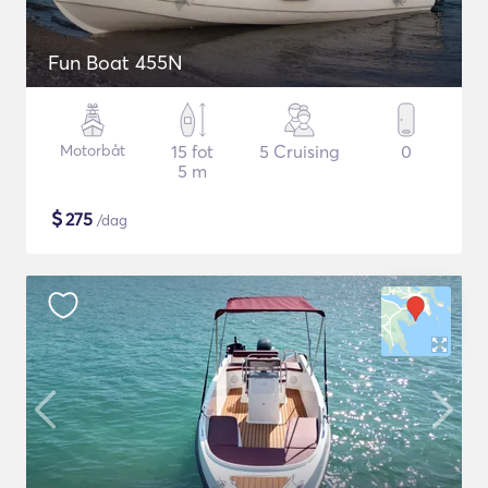
Fun Boat 455N
Motorbåt
15 fot
5 Cruising
0
5 m
$
275
/dag