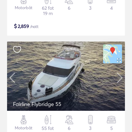
Motorbåt
62 fot
6
3
4
19 m
$
2,859
/natt
Fairline Flybridge 55
Motorbåt
55 fot
6
3
5