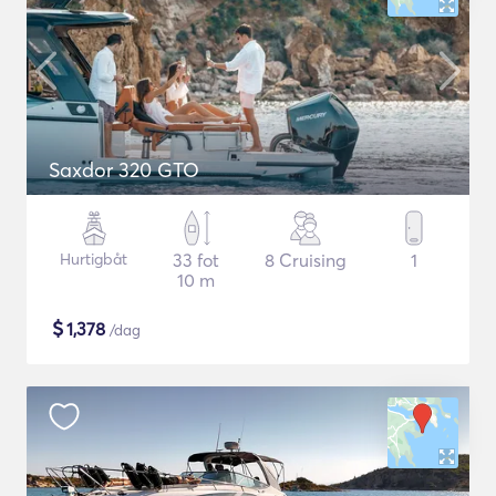
Saxdor 320 GTO
Hurtigbåt
33 fot
8 Cruising
1
10 m
$
1,378
/dag