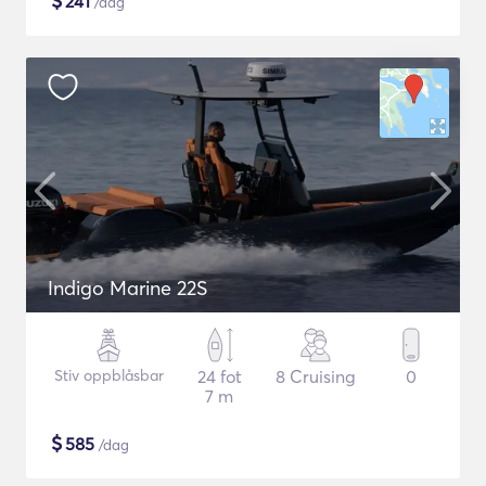
$
241
/dag
Indigo Marine 22S
Stiv oppblåsbar
24 fot
8 Cruising
0
7 m
$
585
/dag