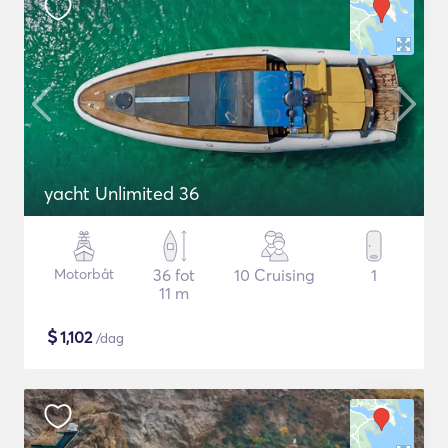
yacht Unlimited 36
Motorbåt
36 fot
10 Cruising
1
11 m
$
1,102
/dag