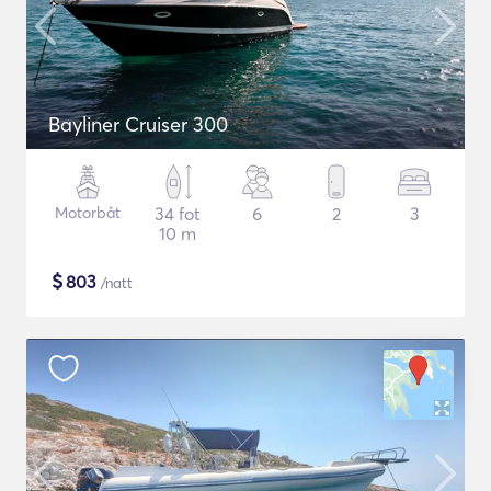
Bayliner Cruiser 300
Motorbåt
34 fot
6
2
3
10 m
$
803
/natt