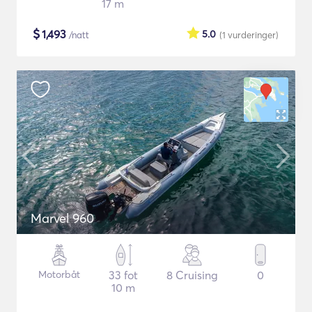
17 m
$
1,493
5.0
/natt
(1
vurderinger
)
Marvel 960
Motorbåt
33 fot
8 Cruising
0
10 m