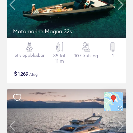
Motomarine Magna 32s
Stiv oppblåsbar
35 fot
10 Cruising
1
11 m
$
1,269
/dag