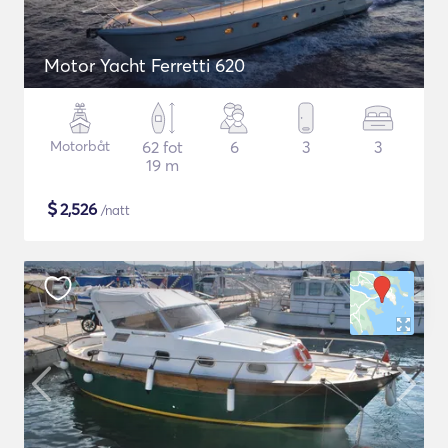
Motor Yacht Ferretti 620
Motorbåt
62 fot
6
3
3
19 m
$
2,526
/natt