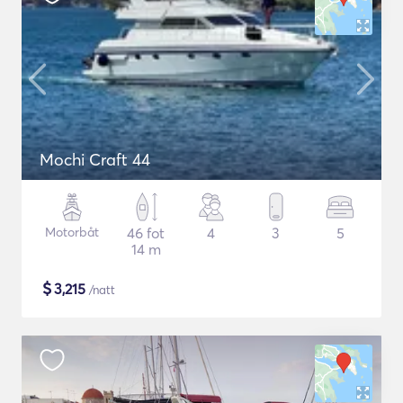
Mochi Craft 44
Motorbåt
46 fot
4
3
5
14 m
$
3,215
/natt