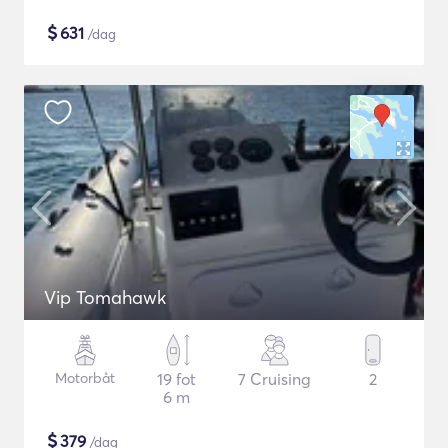
$
631
/dag
Vip Tomahawk
Motorbåt
19 fot
7 Cruising
2
6 m
$
379
/dag