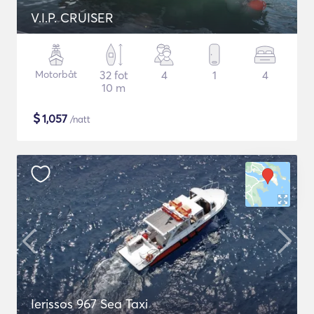
V.I.P. CRUISER
Motorbåt
32 fot
4
1
4
10 m
$
1,057
/natt
Ierissos 967 Sea Taxi