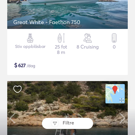
Great White - Faethon 750
Stiv oppblåsbar
25 fot
8 Cruising
0
8 m
$
627
/dag
Filtre