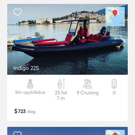
Indigo 22S
Stiv oppblåsbar
23 fot
9 Cruising
0
7 m
$
723
/dag