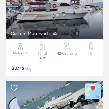
Custom Motoryacht 45
Motorbåt
45 fot
42 Cruising
0
14 m
$
3,445
/dag