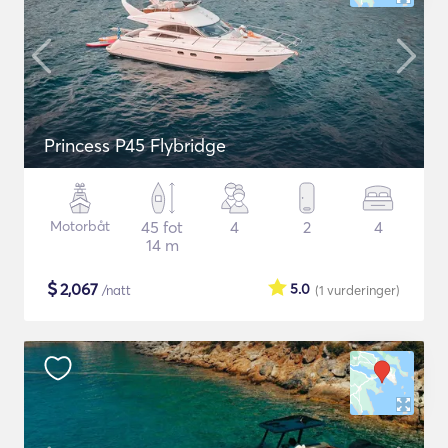
Princess P45 Flybridge
Motorbåt
45 fot
4
2
4
14 m
$
2,067
5.0
/natt
(1
vurderinger
)