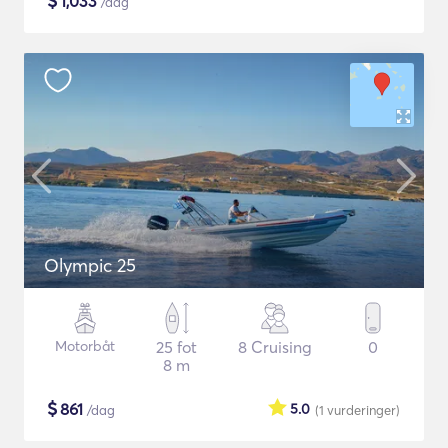
$
1,033
/dag
Olympic 25
Motorbåt
25 fot
8 Cruising
0
8 m
$
861
5.0
/dag
(1
vurderinger
)