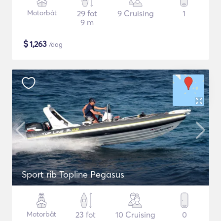
Motorbåt
29 fot
9 Cruising
1
9 m
$
1,263
/dag
Sport rib Topline Pegasus
Motorbåt
23 fot
10 Cruising
0