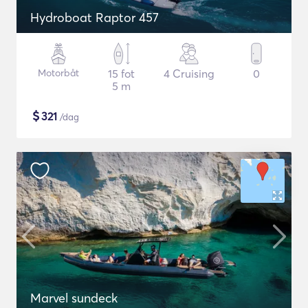
Hydroboat Raptor 457
Motorbåt
15 fot
4 Cruising
0
5 m
$
321
/dag
Marvel sundeck