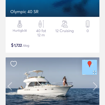
Olympic 40 SR
Hurtigbåt
40 fot
12 Cruising
0
12 m
$
1,722
/dag