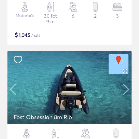
Motorbåt
30 fot
6
2
3
9 m
$
1,045
/natt
Fost Obsession 8m Rib