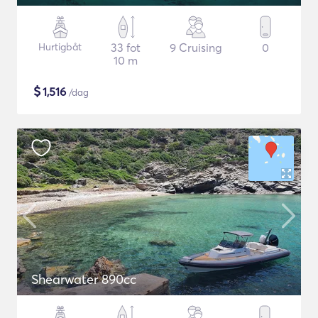
Hurtigbåt
33 fot
9 Cruising
0
10 m
$
1,516
/dag
Shearwater 890cc