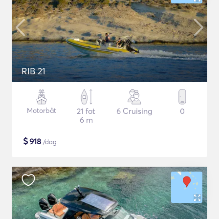
RIB 21
Motorbåt
21 fot
6 Cruising
0
6 m
$
918
/dag