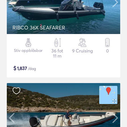
RIBCO 36X SEAFARER
Stiv oppblåsbar
36 fot
9 Cruising
0
11 m
$
1,837
/dag