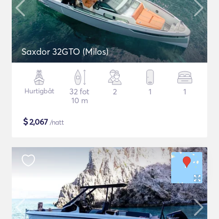
Saxdor 32GTO (Milos)
Hurtigbåt
32 fot
2
1
1
10 m
$
2,067
/natt