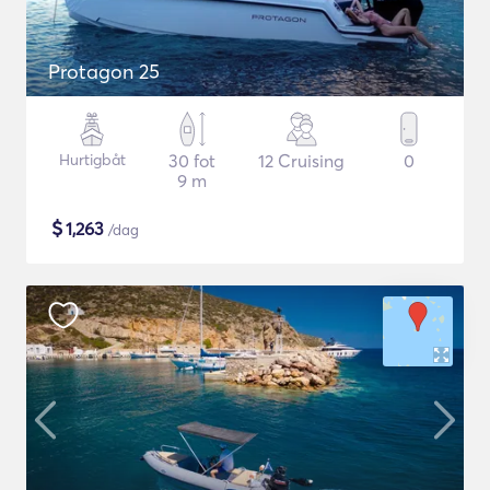
Protagon 25
Hurtigbåt
30 fot
12 Cruising
0
9 m
$
1,263
/dag