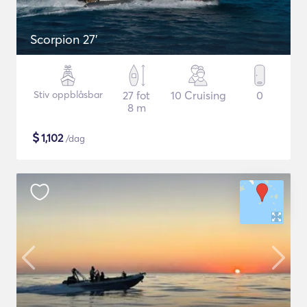
Scorpion 27'
Stiv oppblåsbar
27 fot
10 Cruising
0
8 m
$
1,102
/dag