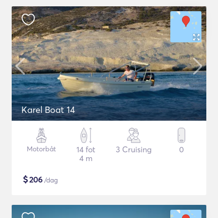
Karel Boat 14
Motorbåt
14 fot
3 Cruising
0
4 m
$
206
/dag