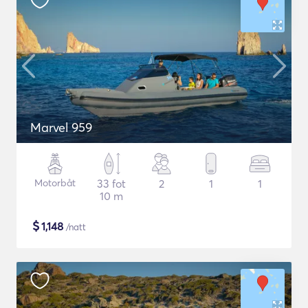
Marvel 959
Motorbåt
33 fot
2
1
1
10 m
$
1,148
/natt