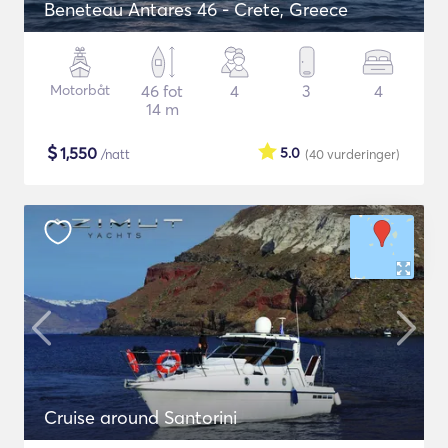
Beneteau Antares 46 - Crete, Greece
Motorbåt
46 fot
4
3
4
14 m
$
1,550
5.0
/natt
(40
vurderinger
)
Cruise around Santorini