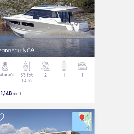
eanneau NC9
otorbåt
33 fot
2
1
1
10 m
$
1,148
/natt