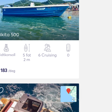
ikita 500
idtkonsoll
5 fot
6 Cruising
0
2 m
$
183
/dag