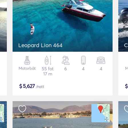
Leopard Lion 464
C
Motorbåt
55 fot
6
4
4
M
17 m
$
5,627
/natt