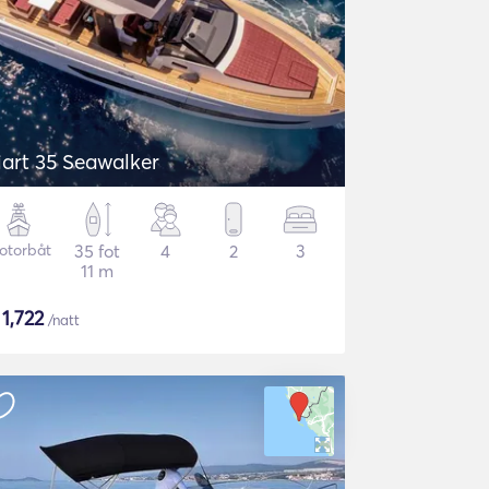
iart 35 Seawalker
otorbåt
35 fot
4
2
3
11 m
$
1,722
/natt