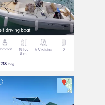
elf driving boat
otorbåt
18 fot
6 Cruising
0
5 m
$
218
/dag