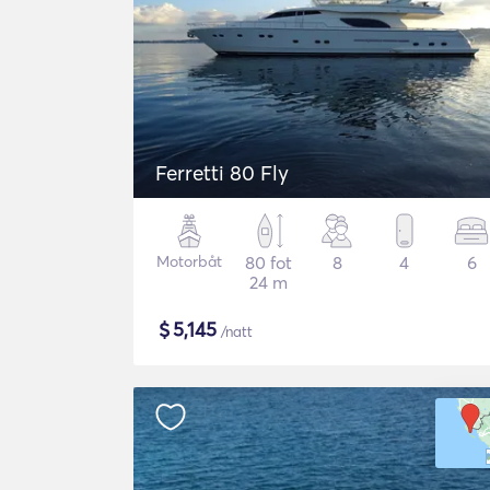
Ferretti 80 Fly
Motorbåt
80 fot
8
4
6
24 m
$
5,145
/natt