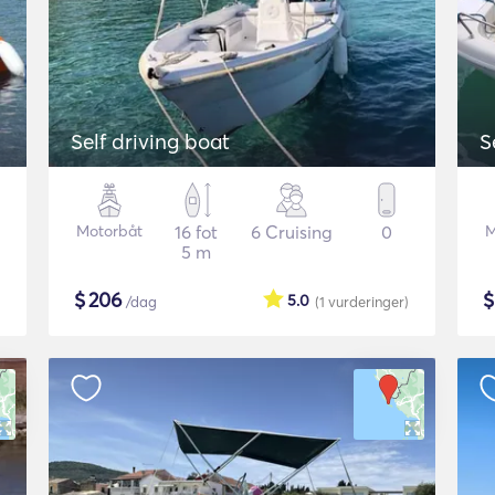
Self driving boat
S
Motorbåt
16 fot
6 Cruising
0
M
5 m
$
206
5.0
/dag
(1
vurderinger
)