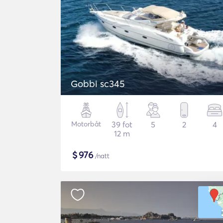
Gobbi sc345
Motorbåt
39 fot
5
2
4
12 m
$
976
/natt