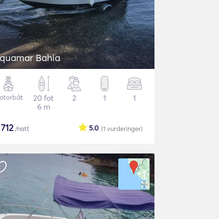
quamar Bahia
otorbåt
20 fot
2
1
1
6 m
$
712
5.0
/natt
(1
vurderinger
)