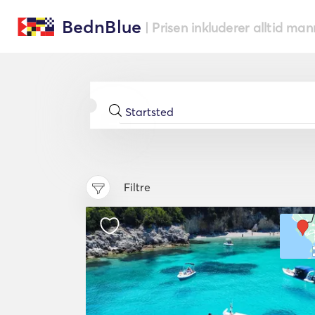
BednBlue
| Prisen inkluderer alltid ma
Filtre