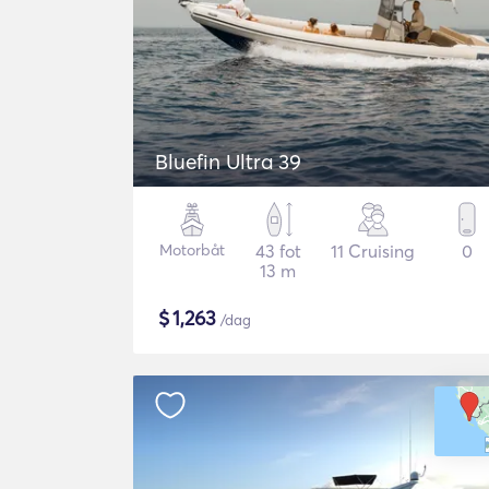
Bluefin Ultra 39
Motorbåt
43 fot
11 Cruising
0
13 m
$
1,263
/dag