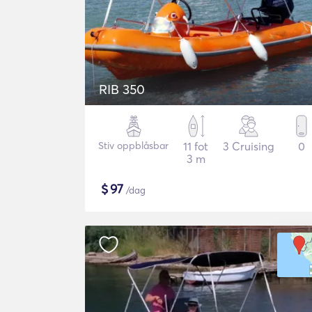
RIB 350
Stiv oppblåsbar
11 fot
3 Cruising
0
3 m
$
97
/dag