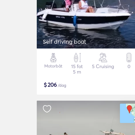
Self driving boat
Motorbåt
15 fot
5 Cruising
0
5 m
$
206
/dag