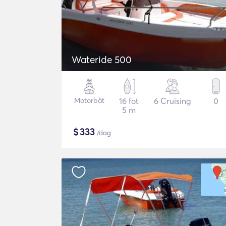
Wateride 500
Motorbåt
16 fot
6 Cruising
0
5 m
$
333
/dag