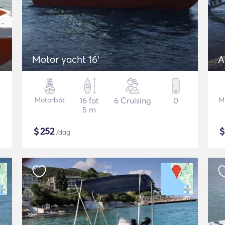
Motor yacht 16'
A
Motorbåt
16 fot
6 Cruising
0
M
5 m
$
252
/dag