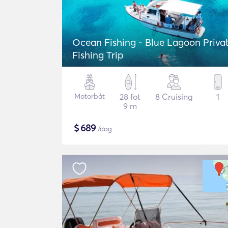
Ocean Fishing - Blue Lagoon Priva
Fishing Trip
Motorbåt
28 fot
8 Cruising
1
9 m
$
689
/dag