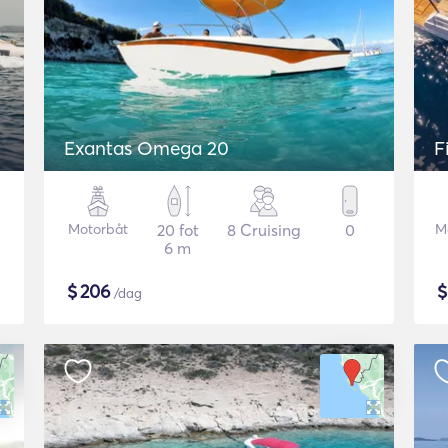
Exantas Omega 20
F
Motorbåt
20 fot
8 Cruising
0
M
6 m
$
206
/dag