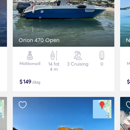
Orion 470 Open
N
Midtkonsoll
14 fot
3 Cruising
0
M
4 m
$
149
/dag