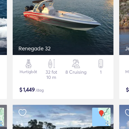
Renegade 32
J
Hurtigbåt
32 fot
8 Cruising
1
M
10 m
$
1,449
/dag