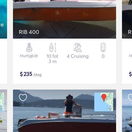
te
RIB 400
R
Hurtigbåt
10 fot
4 Cruising
0
H
3 m
$
235
/dag