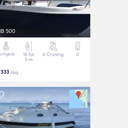
IB 500
urtigbåt
16 fot
6 Cruising
0
5 m
$
333
/dag