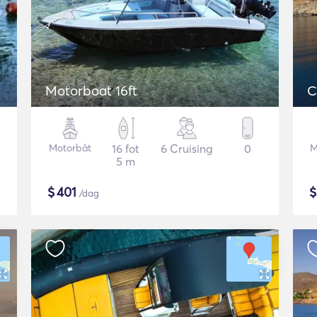
Motorboat 16ft
C
Motorbåt
16 fot
6 Cruising
0
M
5 m
$
401
/dag