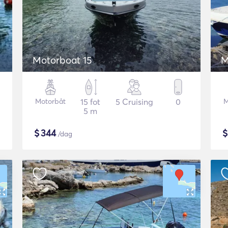
Motorboat 15
M
Motorbåt
15 fot
5 Cruising
0
M
5 m
$
344
/dag