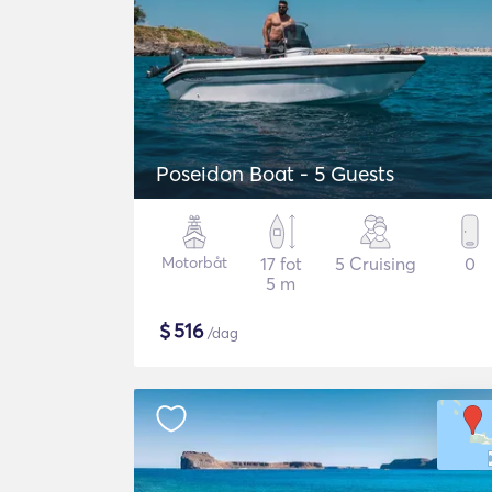
Poseidon Boat - 5 Guests
Motorbåt
17 fot
5 Cruising
0
5 m
$
516
/dag