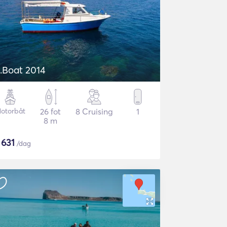
.Boat 2014
otorbåt
26 fot
8 Cruising
1
8 m
$
631
/dag