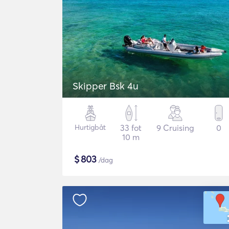
Skipper Bsk 4u
Hurtigbåt
33 fot
9 Cruising
0
10 m
$
803
/dag