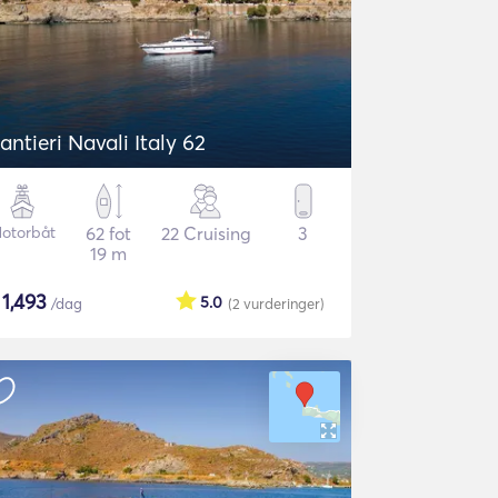
antieri Navali Italy 62
otorbåt
62 fot
22 Cruising
3
19 m
$
1,493
5.0
/dag
(2
vurderinger
)