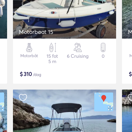
Motorboat 15
M
Motorbåt
15 fot
6 Cruising
0
M
5 m
$
310
/dag