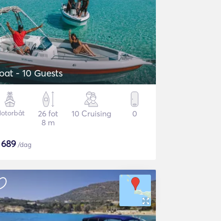
oat - 10 Guests
otorbåt
26 fot
10 Cruising
0
8 m
$
689
/dag