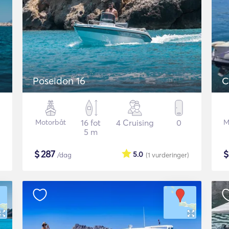
Poseidon 16
C
Motorbåt
16 fot
4 Cruising
0
M
5 m
$
287
5.0
/dag
(1
vurderinger
)