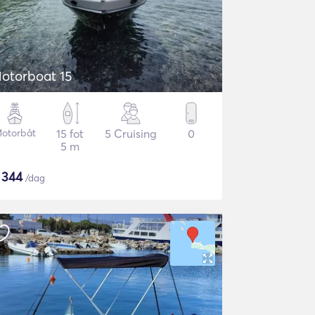
otorboat 15
otorbåt
15 fot
5 Cruising
0
5 m
$
344
/dag