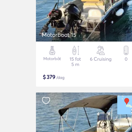
Motorboat 15
Motorbåt
15 fot
6 Cruising
0
5 m
$
379
/dag