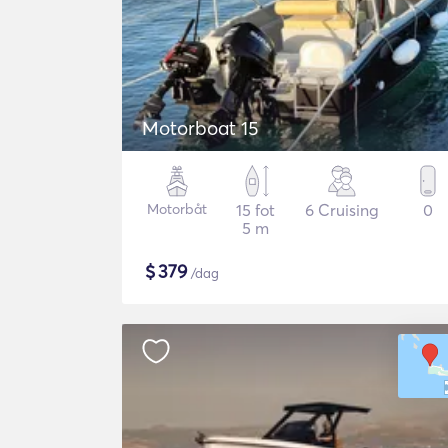
Motorboat 15
Motorbåt
15 fot
6 Cruising
0
5 m
$
379
/dag