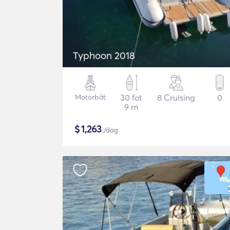
Typhoon 2018
Motorbåt
30 fot
8 Cruising
0
9 m
$
1,263
/dag