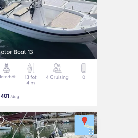
otor Boat 13
otorbåt
13 fot
4 Cruising
0
4 m
$
401
/dag