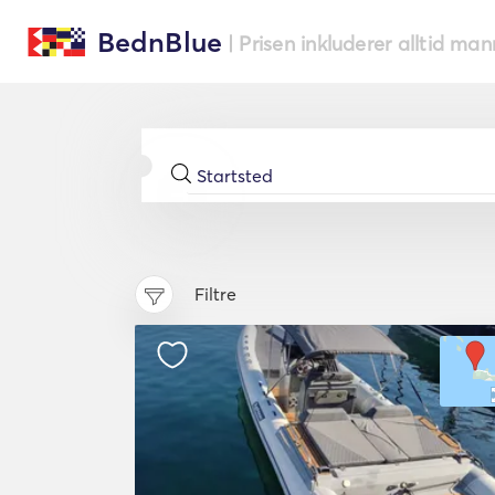
BednBlue
| Prisen inkluderer alltid ma
Filtre