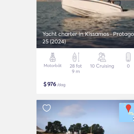
Yacht charter in Kissamos · Protag
25 (2024)
Motorbåt
28 fot
10 Cruising
0
9 m
$
976
/dag