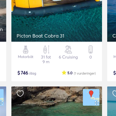
on
Picton Boat Cobra 31
C
Motorbåt
31 fot
6 Cruising
0
M
9 m
$
746
5.0
/dag
(1
vurderinger
)