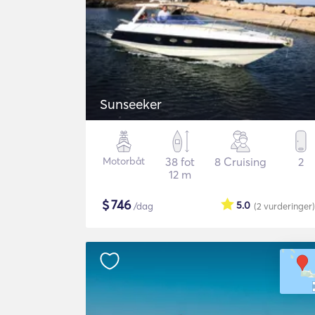
Sunseeker
Motorbåt
38 fot
8 Cruising
2
12 m
$
746
5.0
/dag
(2
vurderinger
)