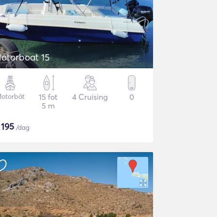
otorboat 15
otorbåt
15 fot
4 Cruising
0
5 m
$
195
/dag