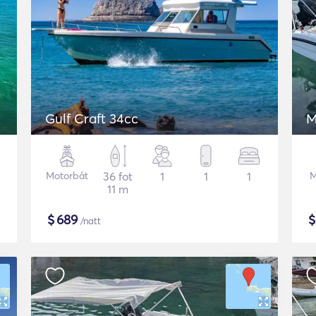
Gulf Craft 34cc
M
Motorbåt
36 fot
1
1
1
M
11 m
$
689
/natt