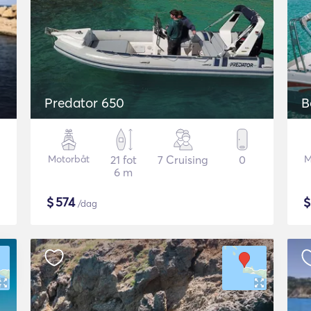
Predator 650
B
Motorbåt
21 fot
7 Cruising
0
M
6 m
$
574
/dag