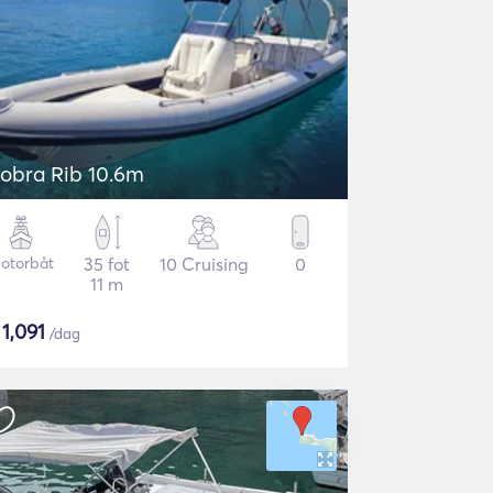
obra Rib 10.6m
otorbåt
35 fot
10 Cruising
0
11 m
$
1,091
/dag