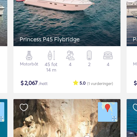
Princess P45 Flybridge
P
Motorbåt
45 fot
4
2
4
M
14 m
$
2,067
5.0
/natt
(1
vurderinger
)