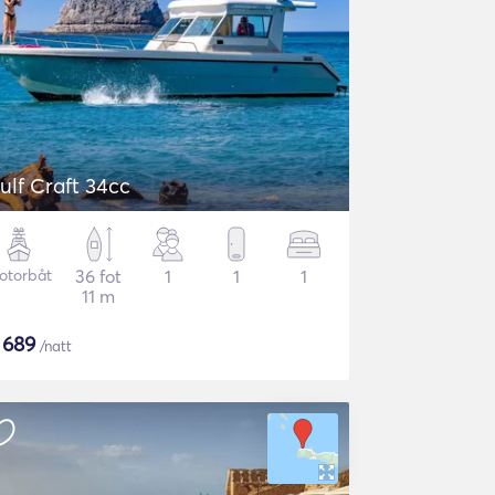
ulf Craft 34cc
otorbåt
36 fot
1
1
1
11 m
$
689
/natt