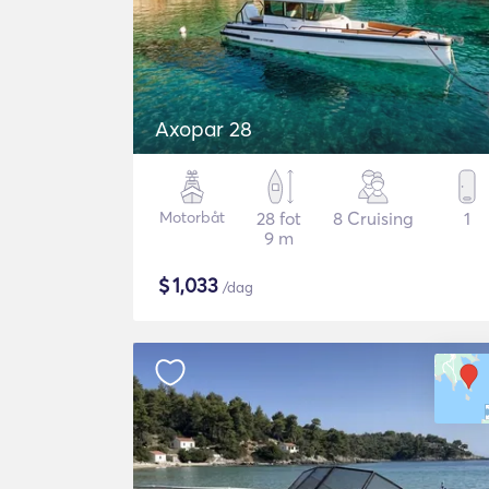
Axopar 28
Motorbåt
28 fot
8 Cruising
1
9 m
$
1,033
/dag