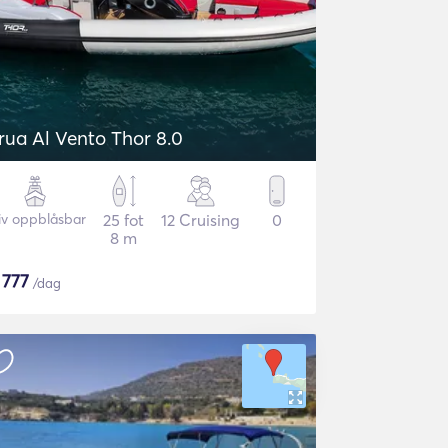
rua Al Vento Thor 8.0
iv oppblåsbar
25 fot
12 Cruising
0
8 m
$
777
/dag