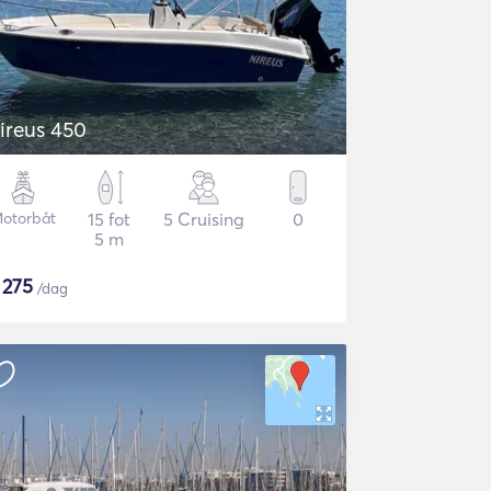
ireus 450
otorbåt
15 fot
5 Cruising
0
5 m
$
275
/dag