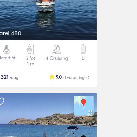
arel 480
otorbåt
5 fot
4 Cruising
0
1 m
$
321
5.0
/dag
(1
vurderinger
)