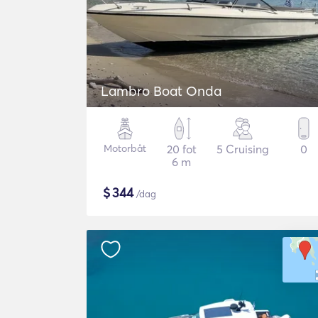
Lambro Boat Onda
Motorbåt
20 fot
5 Cruising
0
6 m
$
344
/dag