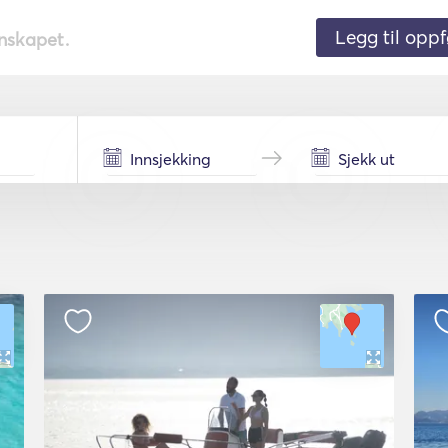
Legg til oppf
nnskapet.