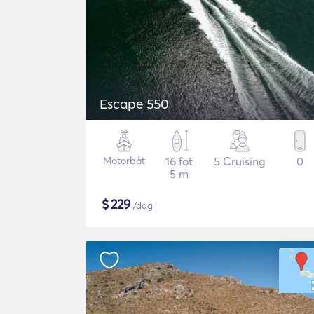
Escape 550
Motorbåt
16 fot
5 Cruising
0
5 m
$
229
/dag