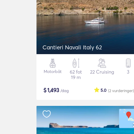
Cantieri Navali Italy 62
Motorbåt
62 fot
22 Cruising
3
19 m
$
1,493
5.0
/dag
(2
vurderinger
)