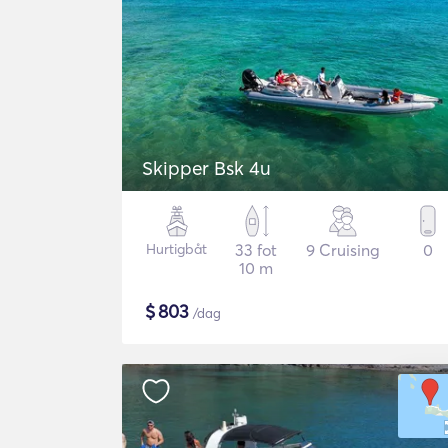
Skipper Bsk 4u
Hurtigbåt
33 fot
9 Cruising
0
10 m
$
803
/dag