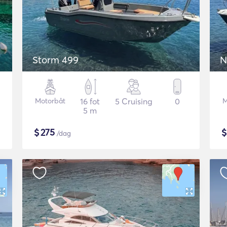
Storm 499
N
Motorbåt
16 fot
5 Cruising
0
M
5 m
$
275
/dag