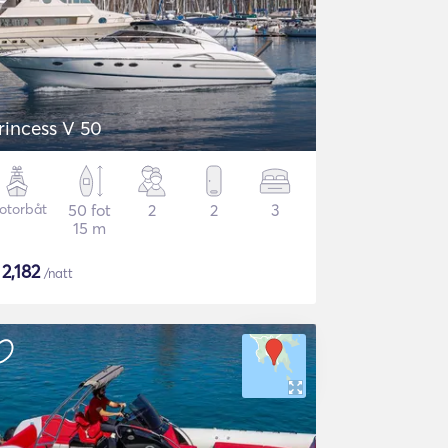
rincess V 50
otorbåt
50 fot
2
2
3
15 m
$
2,182
/natt