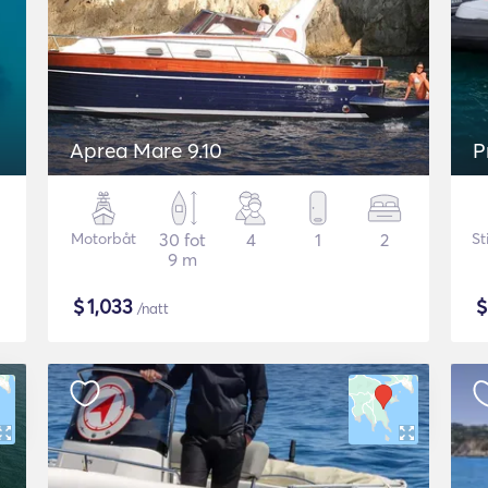
Aprea Mare 9.10
P
Motorbåt
30 fot
4
1
2
St
9 m
$
1,033
/natt