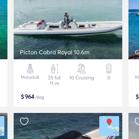
Picton Cobra Royal 10.6m
G
Motorbåt
35 fot
10 Cruising
0
M
11 m
$
964
/dag