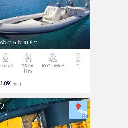
obra Rib 10.6m
otorbåt
35 fot
10 Cruising
0
11 m
$
1,091
/dag