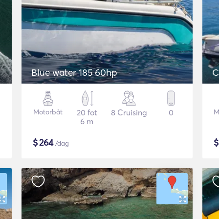
Blue water 185 60hp
C
Motorbåt
20 fot
8 Cruising
0
M
6 m
$
264
/dag