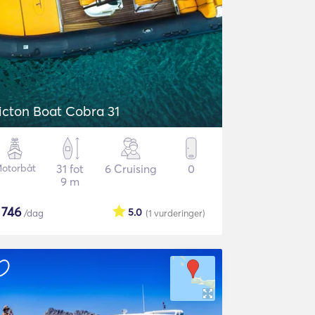
icton Boat Cobra 31
otorbåt
31 fot
6 Cruising
0
9 m
$
746
5.0
/dag
(1
vurderinger
)