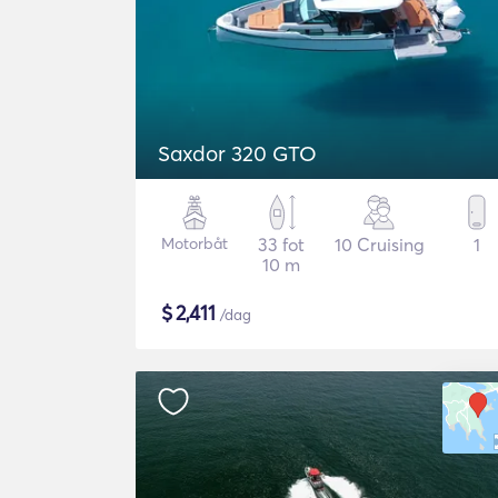
Saxdor 320 GTO
Motorbåt
33 fot
10 Cruising
1
10 m
$
2,411
/dag