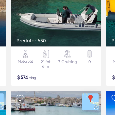
Predator 650
P
Motorbåt
21 fot
7 Cruising
0
M
6 m
$
574
/dag