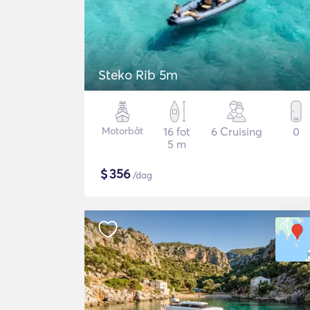
Steko Rib 5m
Motorbåt
16 fot
6 Cruising
0
5 m
$
356
/dag