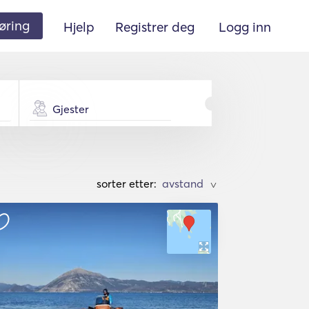
øring
Hjelp
Registrer deg
Logg inn
Gjester
sorter etter:
>