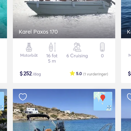
Karel Paxos 170
K
Motorbåt
16 fot
6 Cruising
0
M
5 m
$
252
5.0
/dag
(1
vurderinger
)