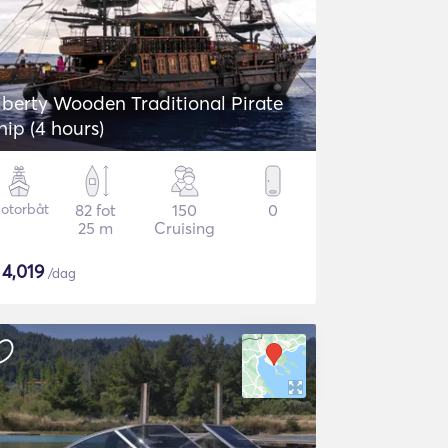
iberty Wooden Traditional Pirate
hip (4 hours)
otorbåt
82 fot
150
0
25 m
Cruising
$
4,019
/dag