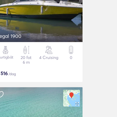
egal 1900
urtigbåt
20 fot
4 Cruising
0
6 m
$
516
/dag