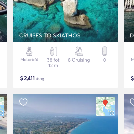
CRUISES TO SKIATHOS
D
Motorbåt
38 fot
8 Cruising
0
M
12 m
$
2,411
/dag