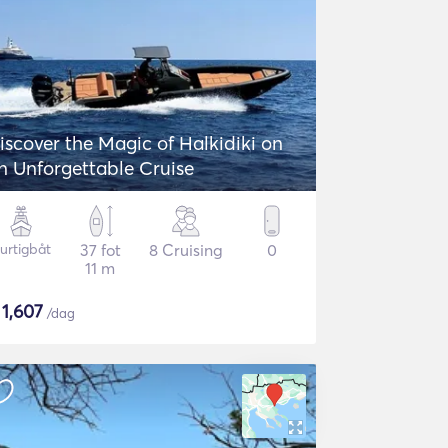
iscover the Magic of Halkidiki on
n Unforgettable Cruise
urtigbåt
37 fot
8 Cruising
0
11 m
$
1,607
/dag