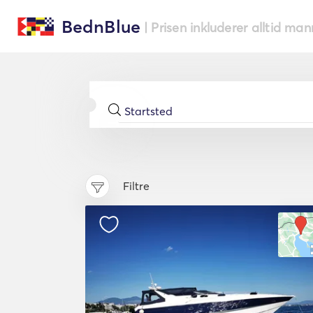
BednBlue
| Prisen inkluderer alltid ma
Filtre