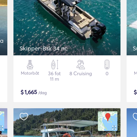
 a
Skipper-Bsk 34 nc
S
Motorbåt
36 fot
8 Cruising
0
M
11 m
$
1,665
/dag