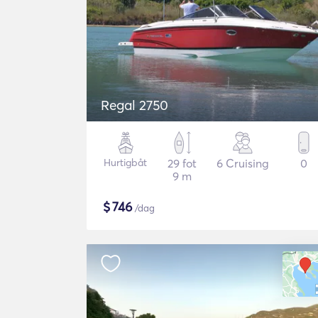
Regal 2750
Hurtigbåt
29 fot
6 Cruising
0
9 m
$
746
/dag