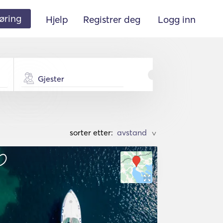
øring
Hjelp
Registrer deg
Logg inn
Gjester
sorter etter:
>