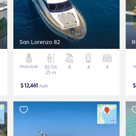
San Lorenzo 82
R
Motorbåt
82 fot
8
4
4
H
25 m
$
12,461
/natt