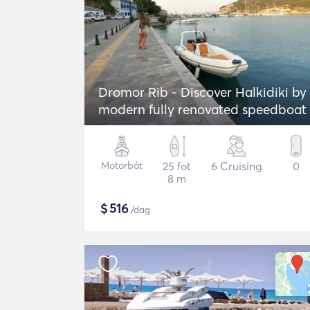
Dromor Rib - Discover Halkidiki by
modern fully renovated speedboat
Motorbåt
25 fot
6 Cruising
0
8 m
$
516
/dag