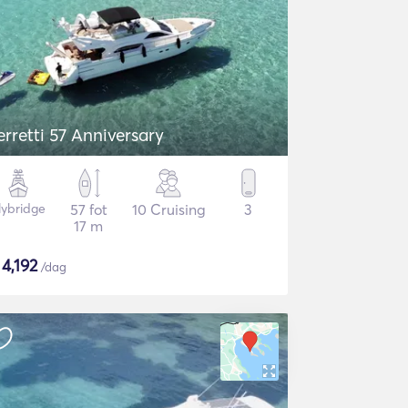
erretti 57 Anniversary
lybridge
57 fot
10 Cruising
3
17 m
$
4,192
/dag