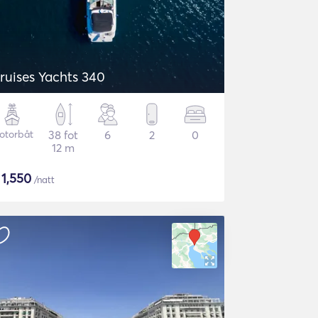
ruises Yachts 340
otorbåt
38 fot
6
2
0
12 m
$
1,550
/natt