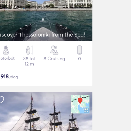
iscover Thessaloniki from the Sea!
otorbåt
38 fot
8 Cruising
0
12 m
$
918
/dag