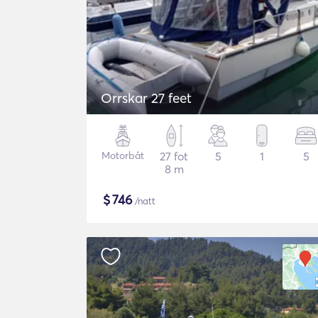
Orrskar 27 feet
Motorbåt
27 fot
5
1
5
8 m
$
746
/natt