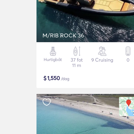
M/RIB ROCK 36
Hurtigbåt
37 fot
9 Cruising
0
11 m
$
1,550
/dag