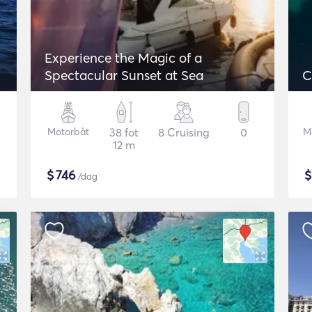
Experience the Magic of a
Spectacular Sunset at Sea
C
Motorbåt
38 fot
8 Cruising
0
M
12 m
$
746
/dag