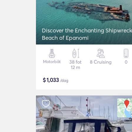
Discover the Enchanting Shipwrec
Beach of Epanomi
Motorbåt
38 fot
8 Cruising
0
12 m
$
1,033
/dag