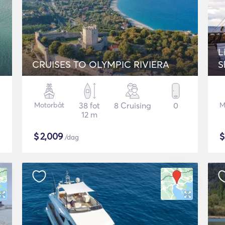
k
L
CRUISES TO OLYMPIC RIVIERA
S
Motorbåt
38 fot
8 Cruising
0
M
12 m
$
2,009
/dag