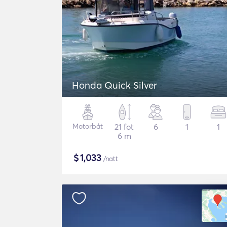
Honda Quick Silver
Motorbåt
21 fot
6
1
1
6 m
$
1,033
/natt