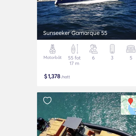
Sunseeker Gamarque 55
Motorbåt
55 fot
6
3
5
17 m
$
1,378
/natt