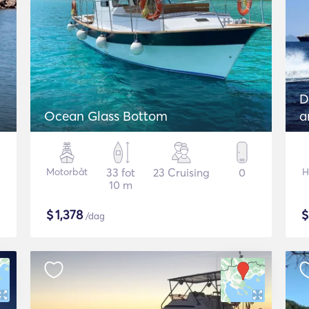
D
Ocean Glass Bottom
a
Motorbåt
33 fot
23 Cruising
0
H
10 m
$
1,378
/dag