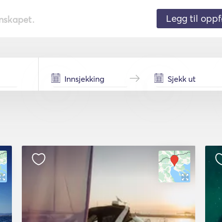
Legg til oppf
nnskapet.