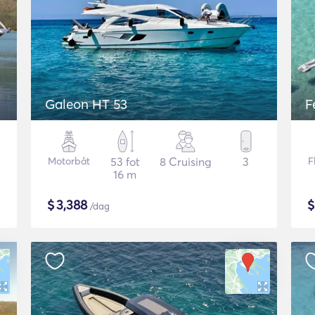
Galeon HT 53
F
Motorbåt
53 fot
8 Cruising
3
F
16 m
$
3,388
/dag