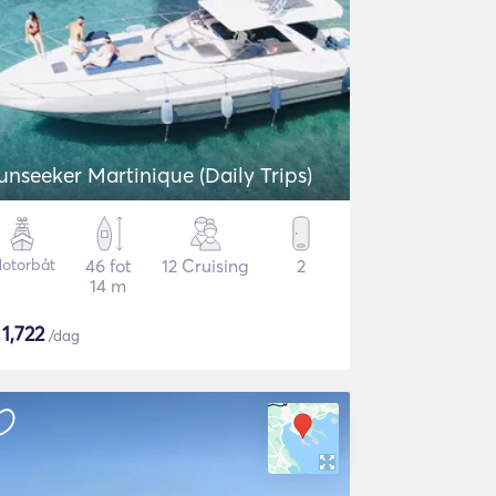
unseeker Martinique (Daily Trips)
otorbåt
46 fot
12 Cruising
2
14 m
$
1,722
/dag