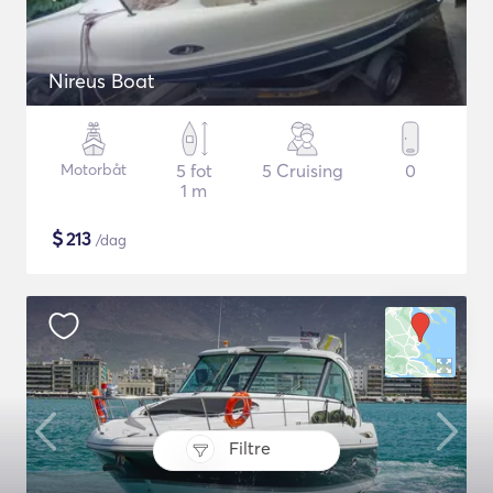
Nireus Boat
Motorbåt
5 fot
5 Cruising
0
1 m
$
213
/dag
Filtre