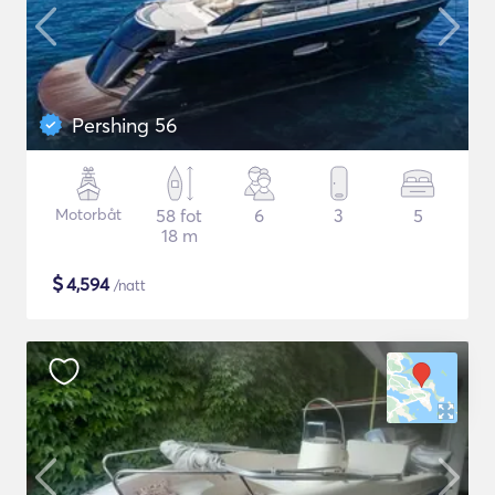
Pershing 56
Motorbåt
58 fot
6
3
5
18 m
$
4,594
/natt