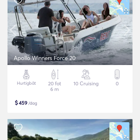
Apollo Winners Force 20
Hurtigbåt
20 fot
10 Cruising
0
6 m
$
459
/dag