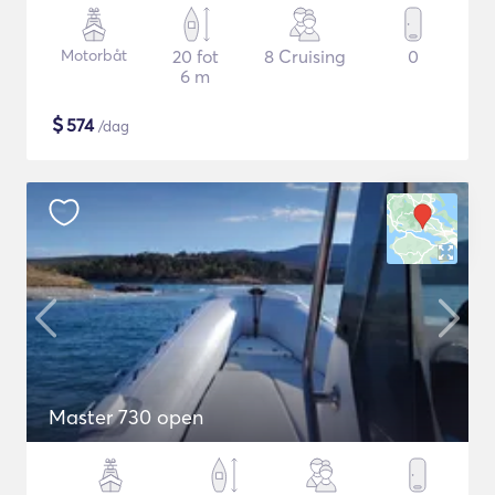
Motorbåt
20 fot
8 Cruising
0
6 m
$
574
/dag
Master 730 open