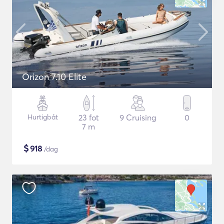
Orizon 7.10 Elite
Hurtigbåt
23 fot
9 Cruising
0
7 m
$
918
/dag