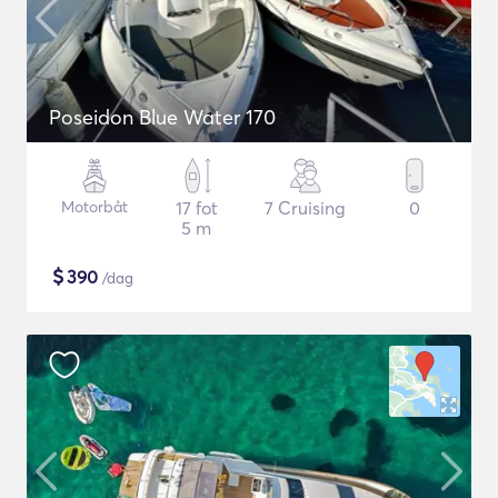
Poseidon Blue Water 170
Motorbåt
17 fot
7 Cruising
0
5 m
$
390
/dag