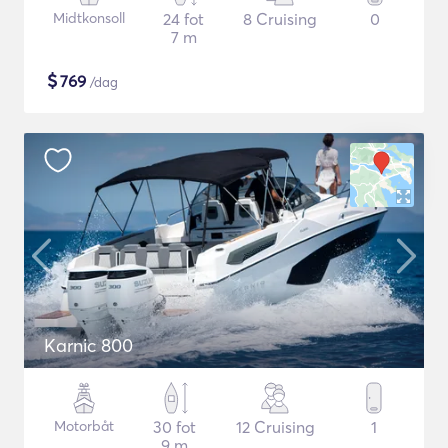
Midtkonsoll
24 fot
8 Cruising
0
7 m
$
769
/dag
Karnic 800
Motorbåt
30 fot
12 Cruising
1
9 m