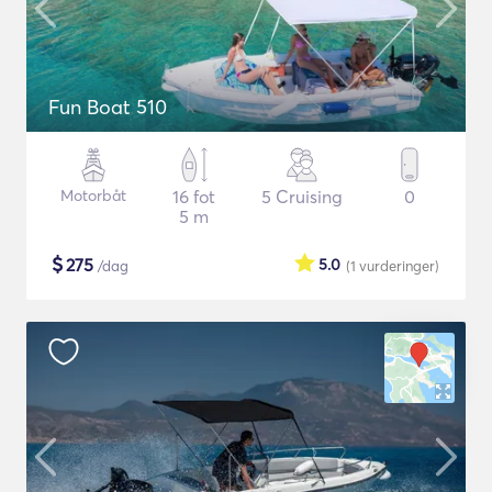
Fun Boat 510
Motorbåt
16 fot
5 Cruising
0
5 m
$
275
5.0
/dag
(1
vurderinger
)