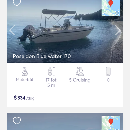
Poseidon Blue water 170
Motorbåt
17 fot
5 Cruising
0
5 m
$
334
/dag