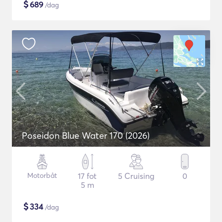
$
689
/dag
Poseidon Blue Water 170 (2026)
Motorbåt
17 fot
5 Cruising
0
5 m
$
334
/dag