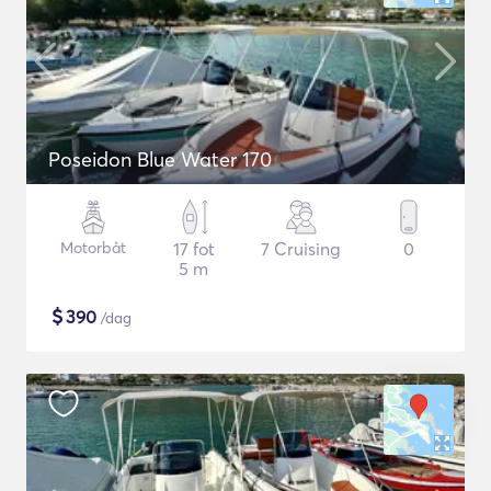
Poseidon Blue Water 170
Motorbåt
17 fot
7 Cruising
0
5 m
$
390
/dag