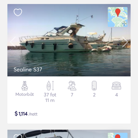
Sealine S37
Motorbåt
37 fot
7
2
4
11 m
$
1,114
/natt