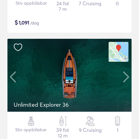
Stiv oppblåsbar
24 fot
7 Cruising
0
7 m
$
1,091
/dag
Unlimited Explorer 36
Stiv oppblåsbar
39 fot
9 Cruising
1
12 m