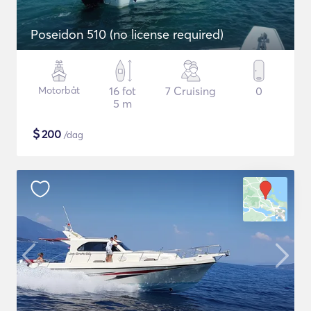
Poseidon 510 (no license required)
Motorbåt
16 fot
7 Cruising
0
5 m
$
200
/dag