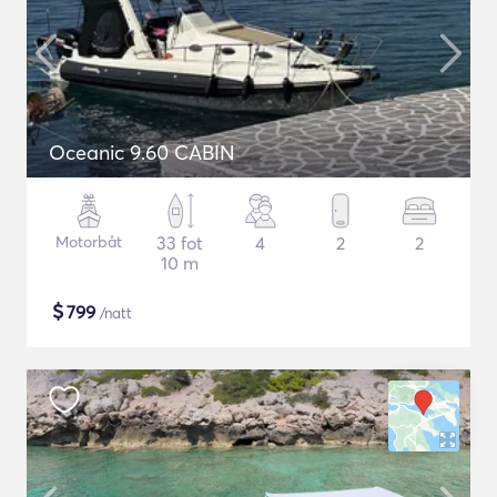
Oceanic 9.60 CABIN
Motorbåt
33 fot
4
2
2
10 m
$
799
/natt