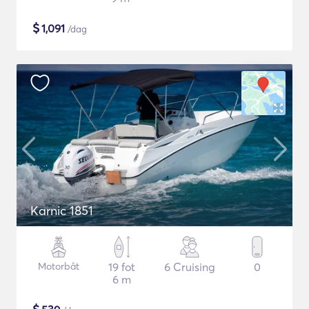
$
1,091
/dag
Karnic 1851
Motorbåt
19 fot
6 Cruising
0
6 m