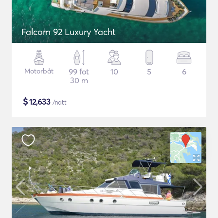
Falcom 92 Luxury Yacht
Motorbåt
99 fot
10
5
6
30 m
$
12,633
/natt