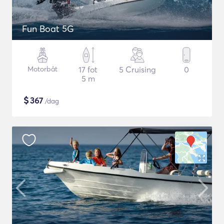
Fun Boat 5G
Motorbåt
17 fot
5 Cruising
0
5 m
$
367
/dag