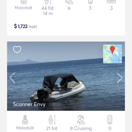
Motorbåt
44 fot
6
3
3
14 m
$
1,722
/natt
Scanner Envy
Motorbåt
21 fot
8 Cruising
0