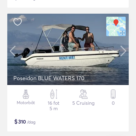
Poseidon BLUE WATERS 170
Motorbåt
16 fot
5 Cruising
0
5 m
$
310
/dag