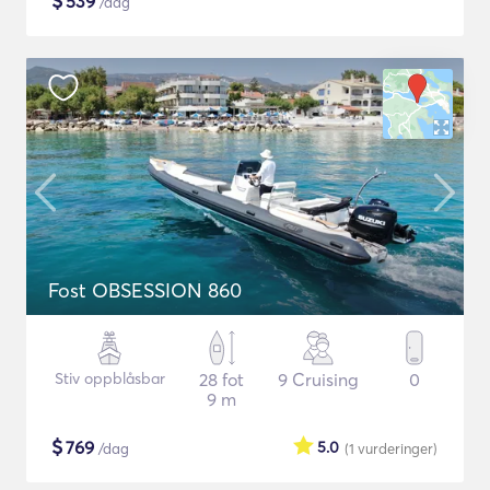
$
539
/dag
Fost OBSESSION 860
Stiv oppblåsbar
28 fot
9 Cruising
0
9 m
$
769
5.0
/dag
(1
vurderinger
)