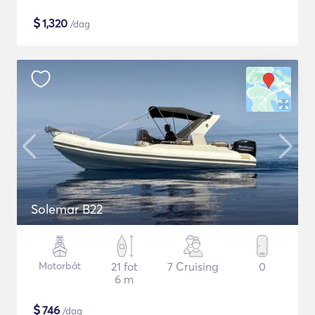
$
1,320
/dag
Solemar B22
Motorbåt
21 fot
7 Cruising
0
6 m
$
746
/dag