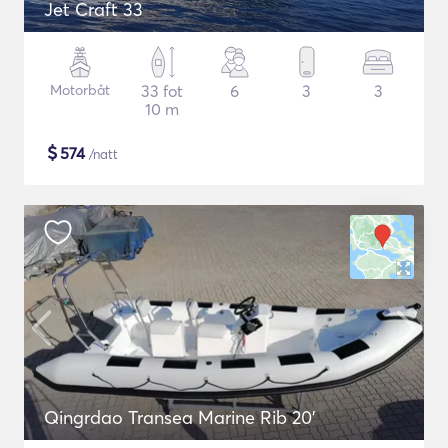
Jet Craft 33
Motorbåt
33 fot
6
3
3
10 m
$
574
/natt
Qingrdao Transea Marine Rib 20'