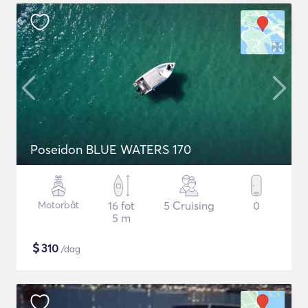
Poseidon BLUE WATERS 170
Motorbåt
16 fot
5 Cruising
0
5 m
$
310
/dag