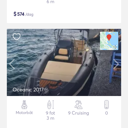
6 m
$
574
/dag
Oceanic 2017
Motorbåt
9 fot
9 Cruising
0
3 m