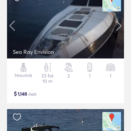
Sea Ray Envision
Motorbåt
33 fot
2
1
1
10 m
$
1,148
/natt