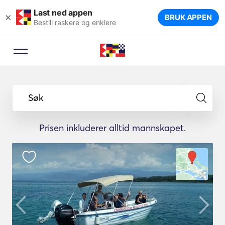
Last ned appen
×
BRUK APPEN
Bestill raskere og enklere
Bestillingsrådgiver
La en reiseekspert foreslå de
Søk
ideelle båtene for turen din.
Prisen inkluderer alltid mannskapet.