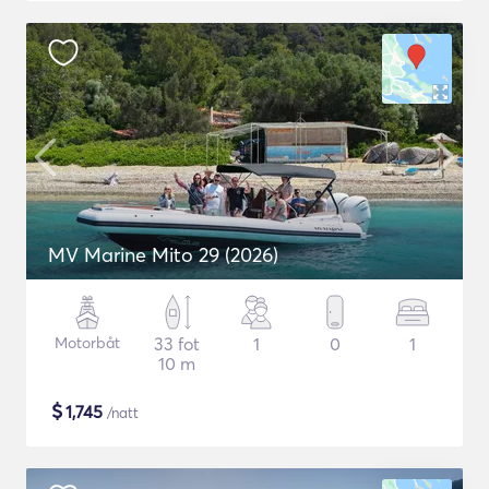
MV Marine Mito 29 (2026)
Motorbåt
33 fot
1
0
1
10 m
$
1,745
/natt