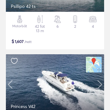
Psillipo 42 ts
Motorbåt
42 fot
6
2
4
13 m
$
1,607
/natt
Princess V42