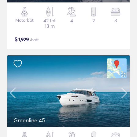
Motorbåt
42 fot
4
2
3
13 m
$
1,929
/natt
Greenline 45