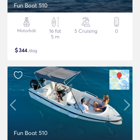
Fun Boat 510
Motorbåt
16 fot
5 Cruising
0
5 m
$
344
/dag
Fun Boat 510