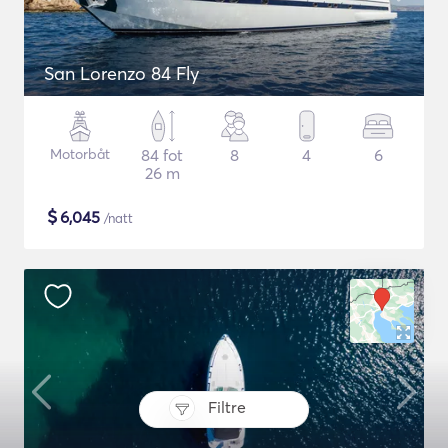
San Lorenzo 84 Fly
Motorbåt
84 fot
8
4
6
26 m
$
6,045
/natt
Filtre