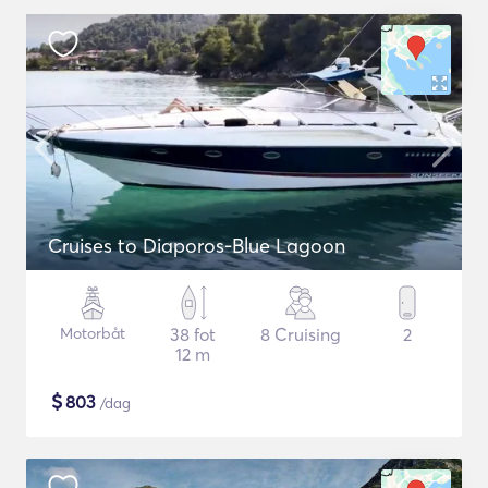
Cruises to Diaporos-Blue Lagoon
Motorbåt
38 fot
8 Cruising
2
12 m
$
803
/dag