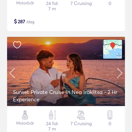
Motorbåt
24 fot
7 Cruising
0
7 m
$
287
/dag
Sunset Private Cruise In Nea Iraklitsa - 2 Hr
Experience
Motorbåt
24 fot
7 Cruising
0
7 m