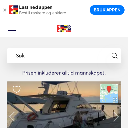
Last ned appen
×
BRUK APPEN
Bestill raskere og enklere
Søk
Prisen inkluderer alltid mannskapet.