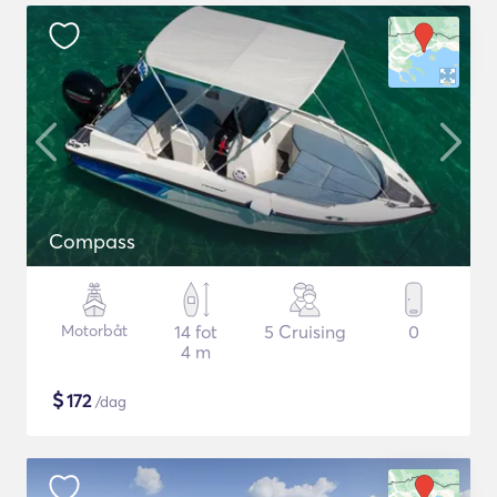
Compass
Motorbåt
14 fot
5 Cruising
0
4 m
$
172
/dag