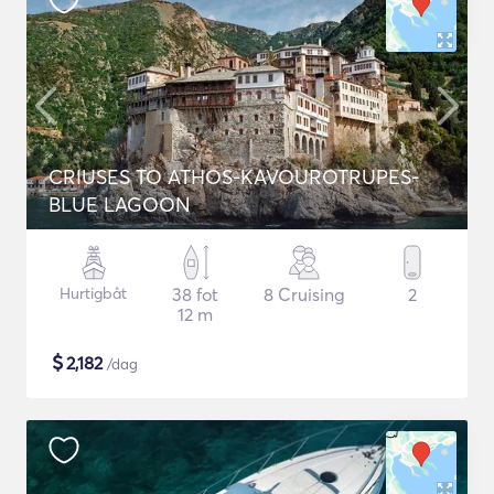
CRIUSES TO ATHOS-KAVOUROTRUPES-
BLUE LAGOON
Hurtigbåt
38 fot
8 Cruising
2
12 m
$
2,182
/dag