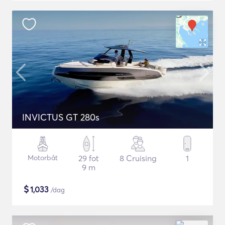
INVICTUS GT 280s
Motorbåt
29 fot
8 Cruising
1
9 m
$
1,033
/dag