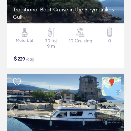
Traditional Boat Cruise in the Strymonikos
Gulf
Motorbåt
30 fot
10 Cruising
0
9 m
$
229
/dag