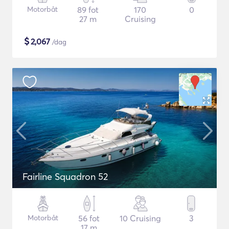
Motorbåt
89 fot
170
0
27 m
Cruising
$
2,067
/dag
Fairline Squadron 52
Motorbåt
56 fot
10 Cruising
3
17 m