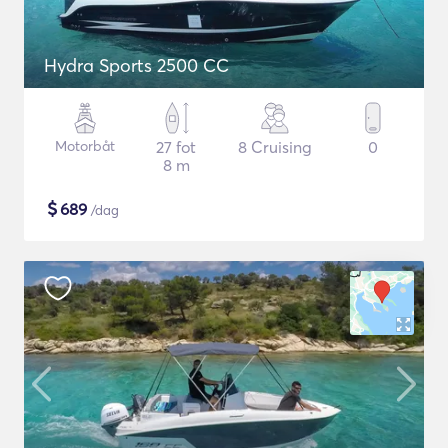
Hydra Sports 2500 CC
Motorbåt
27 fot
8 Cruising
0
8 m
$
689
/dag