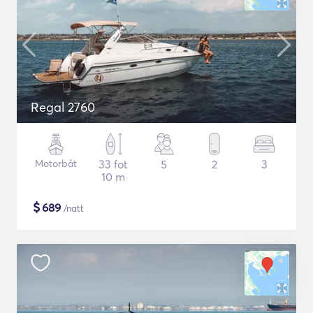
Regal 2760
Motorbåt
33 fot
5
2
3
10 m
$
689
/natt