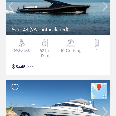
Avax 48 (VAT not included)
Motorbåt
62 fot
10 Cruising
1
19 m
$
3,445
/dag