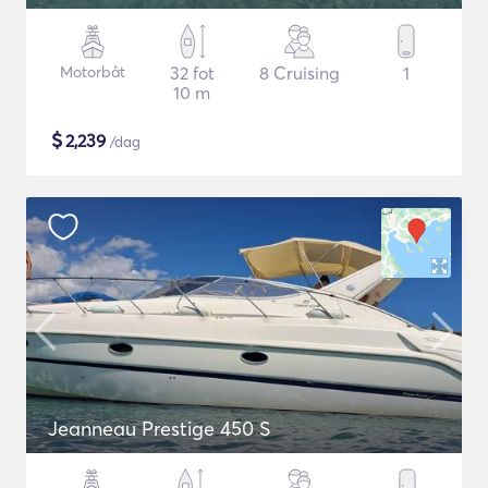
Motorbåt
32 fot
8 Cruising
1
10 m
$
2,239
/dag
Jeanneau Prestige 450 S