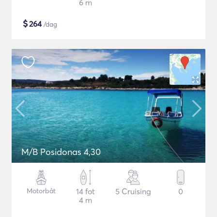
6 m
$
264
/dag
M/B Posidonas 4,30
Motorbåt
14 fot
5 Cruising
0
4 m