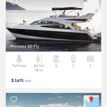
Princess 60 Fly
Flybridge
60 fot
6
3
3
18 m
$
3,675
/natt