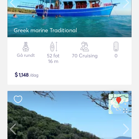
Greek marine Traditional
Gå rundt
52 fot
70 Cruising
0
16 m
$
1,148
/dag