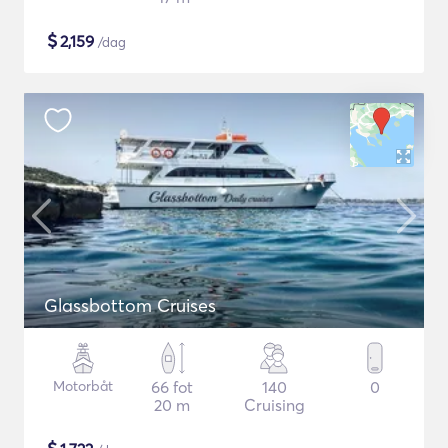
$
2,159
/dag
Glassbottom Cruises
Motorbåt
66 fot
140
0
20 m
Cruising