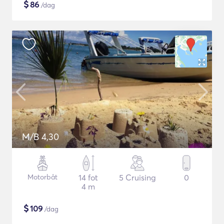
$
86
/dag
M/B 4,30
Motorbåt
14 fot
5 Cruising
0
4 m
$
109
/dag