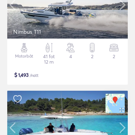
Nimbus T11
Motorbåt
41 fot
4
2
2
12 m
$
1,493
/natt