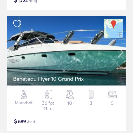
$
1,722
/dag
Beneteau Flyer 10 Grand Prix
Motorbåt
36 fot
10
3
5
11 m
$
689
/natt