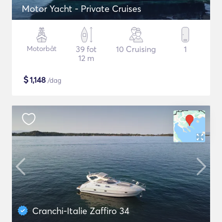
Motor Yacht - Private Cruises
Motorbåt
39 fot
10 Cruising
1
12 m
$
1,148
/dag
Cranchi-Italie Zaffiro 34