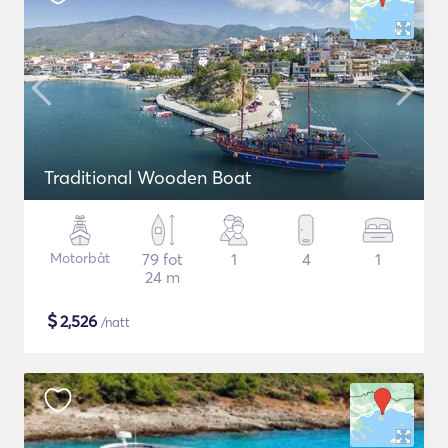
Traditional Wooden Boat
Motorbåt
79 fot
1
4
1
24 m
$
2,526
/natt