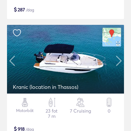
$
287
/dag
Kranic (location in Thassos)
Motorbåt
23 fot
7 Cruising
0
7 m
$
918
/dag