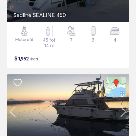
Sealine SEALINE 450
Motorbåt
45 fot
7
3
4
14 m
$
1,952
/natt