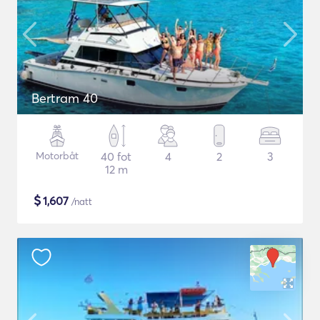
Bertram 40
Motorbåt
40 fot
4
2
3
12 m
$
1,607
/natt