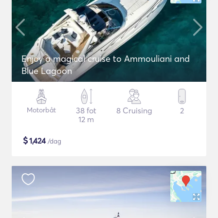
Enjoy a magical cruise to Ammouliani and
Blue Lagoon
Motorbåt
38 fot
8 Cruising
2
12 m
$
1,424
/dag