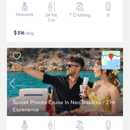
Motorbåt
24 fot
7 Cruising
0
7 m
$
516
/dag
Sunset Private Cruise In Nea Iraklitsa - 2 Hr
Experience