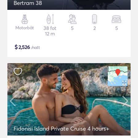
Bertram 38
Motorbåt
38 fot
5
2
5
12 m
$
2,526
/natt
Fidonisi Island Private Cruise 4 hours+