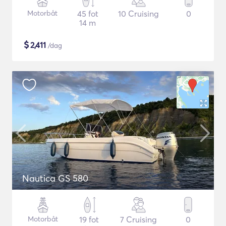
Motorbåt
45 fot
10 Cruising
0
14 m
$
2,411
/dag
Nautica GS 580
Motorbåt
19 fot
7 Cruising
0