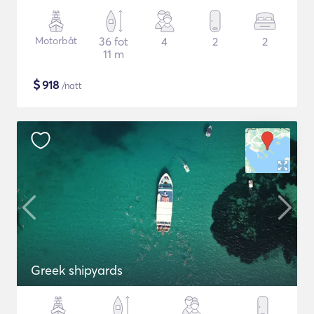
Motorbåt
36 fot
4
2
2
11 m
$
918
/natt
Greek shipyards