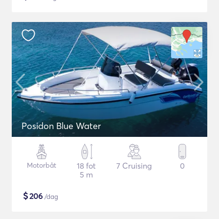
Posidon Blue Water
Motorbåt
18 fot
7 Cruising
0
5 m
$
206
/dag