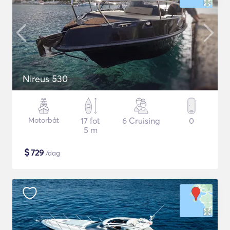
Nireus 530
Motorbåt
17 fot
6 Cruising
0
5 m
$
729
/dag