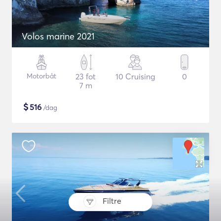
Volos marine 2021
Motorbåt
23 fot
10 Cruising
0
7 m
$
516
/dag
Filtre