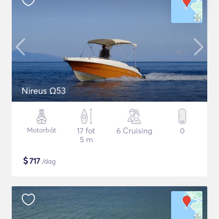
Nireus Ω53
Motorbåt
17 fot
6 Cruising
0
5 m
$
717
/dag