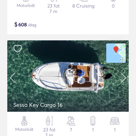
Motorbåt
23 fot
8 Cruising
0
7 m
$
608
/dag
Sessa Key Cargo 16
Motorbåt
23 fot
7
1
1
7 m