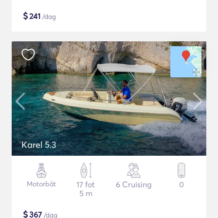
$
241
/dag
Karel 5.3
Motorbåt
17 fot
6 Cruising
0
5 m
$
367
/dag