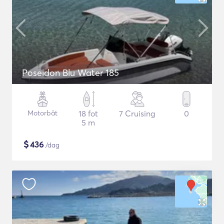
Poseidon Blu Water 185
Motorbåt
18 fot
7 Cruising
0
5 m
$
436
/dag