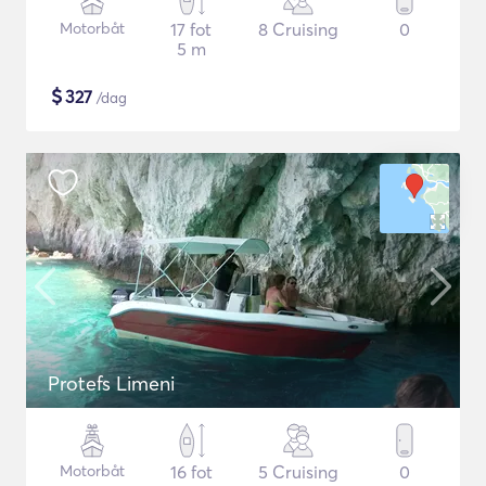
Motorbåt
17 fot
8 Cruising
0
5 m
$
327
/dag
Protefs Limeni
Motorbåt
16 fot
5 Cruising
0