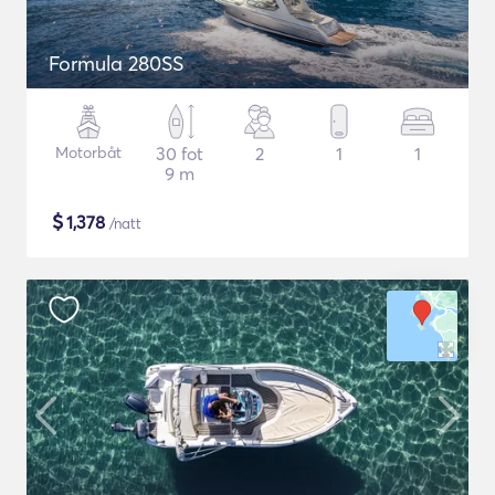
Formula 280SS
Motorbåt
30 fot
2
1
1
9 m
$
1,378
/natt