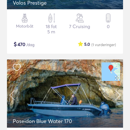
Volos Prestige
Motorbåt
18 fot
7 Cruising
0
5 m
$
470
5.0
/dag
(1
vurderinger
)
Poseidon Blue Water 170