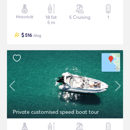
Motorbåt
18 fot
5 Cruising
1
5 m
$
516
/dag
Private customised speed boat tour