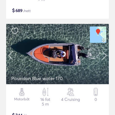
$
689
/natt
Poseidon Blue water 170
Motorbåt
16 fot
4 Cruising
0
5 m