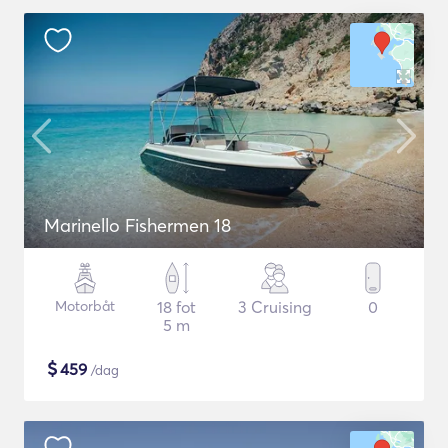
Marinello Fishermen 18
Motorbåt
18 fot
3 Cruising
0
5 m
$
459
/dag