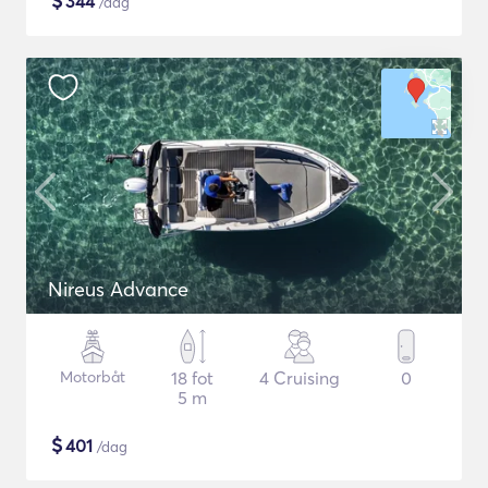
$
344
/dag
Nireus Advance
Motorbåt
18 fot
4 Cruising
0
5 m
$
401
/dag