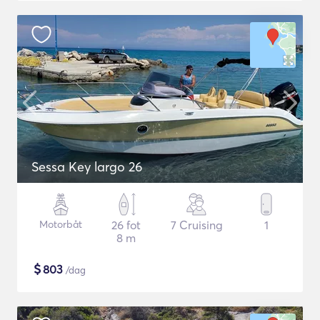
Sessa Key largo 26
Motorbåt
26 fot
7 Cruising
1
8 m
$
803
/dag