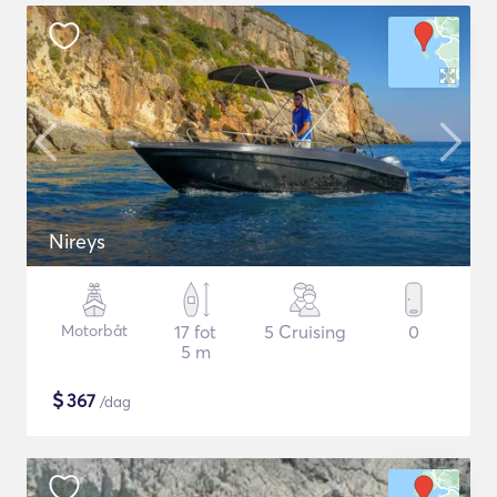
Nireys
Motorbåt
17 fot
5 Cruising
0
5 m
$
367
/dag