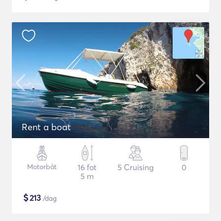
Rent a boat
Motorbåt
16 fot
5 Cruising
0
5 m
$
213
/dag