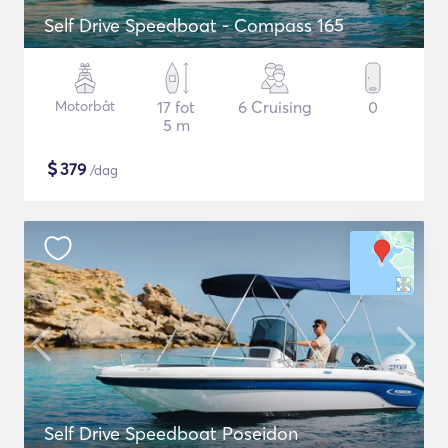
Self Drive Speedboat - Compass 165
Motorbåt
17 fot
6 Cruising
0
5 m
$
379
/dag
Self Drive Speedboat Poseidon