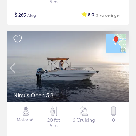
5 m
$
269
5.0
/dag
(1
vurderinger
)
Nireus Open 5.3
Motorbåt
20 fot
6 Cruising
0
6 m