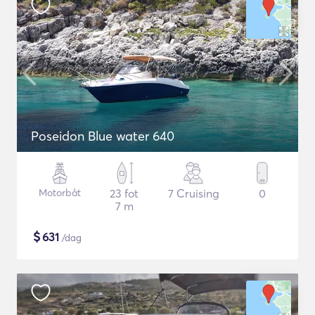
Poseidon Blue water 640
Motorbåt
23 fot
7 Cruising
0
7 m
$
631
/dag