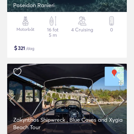
Poseidon Ranieri
Motorbåt
16 fot
4 Cruising
0
5 m
$
321
/dag
Zakynthos Shipwreck , Blue Caves and Xygia
Beach Tour