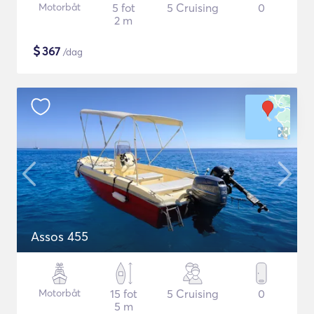
Motorbåt
5 fot
5 Cruising
0
2 m
$
367
/dag
Assos 455
Motorbåt
15 fot
5 Cruising
0
5 m