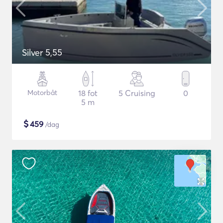
Silver 5,55
Motorbåt
18 fot
5 Cruising
0
5 m
$
459
/dag