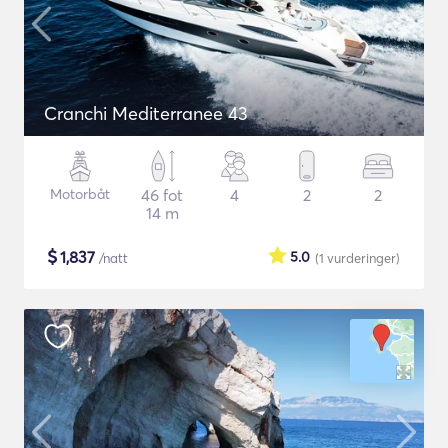
Cranchi Mediterranee 43
Motorbåt
46 fot
4
2
2
14 m
$
1,837
5.0
/natt
(1
vurderinger
)