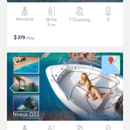
Motorbåt
18 fot
7 Cruising
0
5 m
$
379
/dag
Nireus Ω53