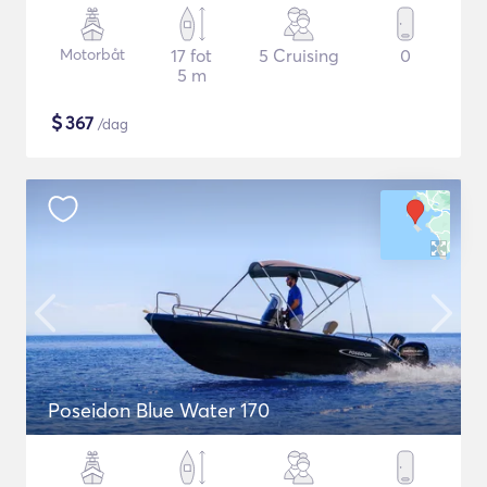
Motorbåt
17 fot
5 Cruising
0
5 m
$
367
/dag
Poseidon Blue Water 170