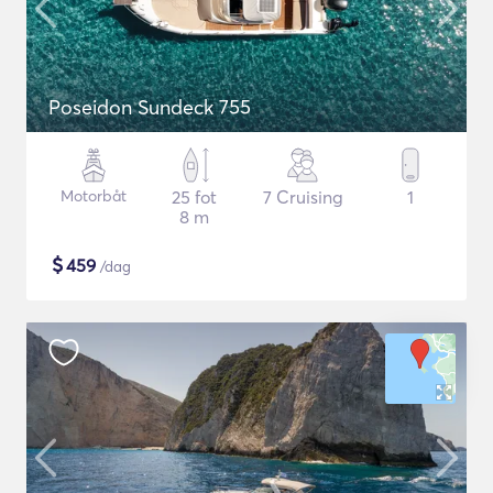
Poseidon Sundeck 755
Motorbåt
25 fot
7 Cruising
1
8 m
$
459
/dag