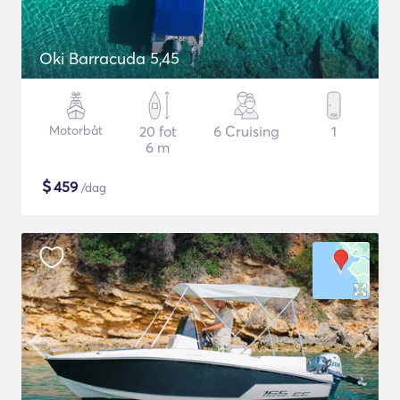
Oki Barracuda 5,45
Motorbåt
20 fot
6 Cruising
1
6 m
$
459
/dag