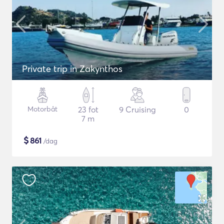
Private trip in Zakynthos
Motorbåt
23 fot
9 Cruising
0
7 m
$
861
/dag