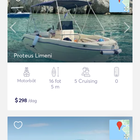
Proteus Limeni
Motorbåt
16 fot
5 Cruising
0
5 m
$
298
/dag