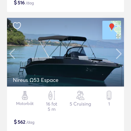
$
516
/dag
Nireus Ω53 Espace
Motorbåt
16 fot
5 Cruising
1
5 m
$
562
/dag