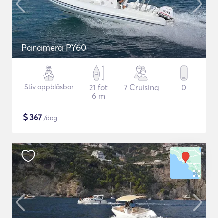
Panamera PY60
Stiv oppblåsbar
21 fot
7 Cruising
0
6 m
$
367
/dag