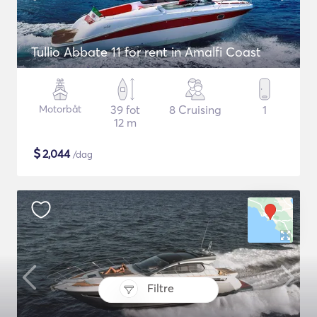
Tullio Abbate 11 for rent in Amalfi Coast
Motorbåt
39 fot
8 Cruising
1
12 m
$
2,044
/dag
Filtre