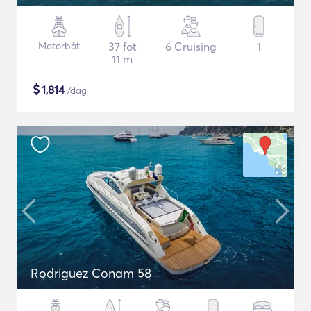
Motorbåt
37 fot
6 Cruising
1
11 m
$
1,814
/dag
Rodriguez Conam 58