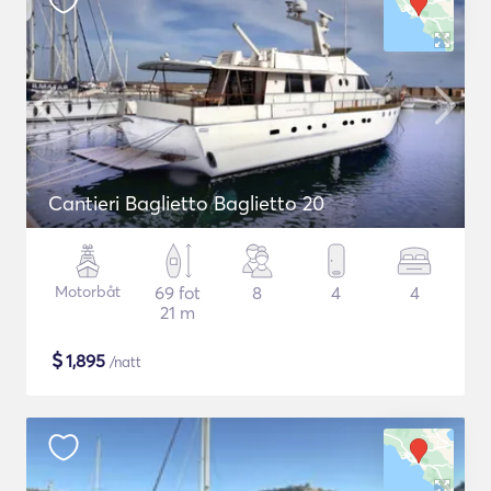
Cantieri Baglietto Baglietto 20
Motorbåt
69 fot
8
4
4
21 m
$
1,895
/natt