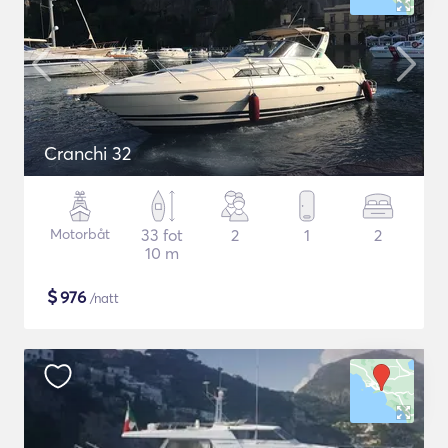
Cranchi 32
Motorbåt
33 fot
2
1
2
10 m
$
976
/natt