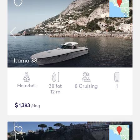
Itama 38
Motorbåt
38 fot
8 Cruising
1
12 m
$
1,383
/dag