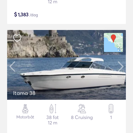
12 m
$
1,383
/dag
Itama 38
Motorbåt
38 fot
8 Cruising
1
12 m