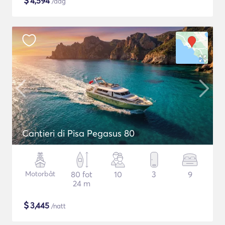
$
4,594
/dag
Cantieri di Pisa Pegasus 80
Motorbåt
80 fot
10
3
9
24 m
$
3,445
/natt