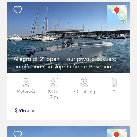
Allegra all 21 open - Tour privato costiera
amalfitana con skipper fino a Positano
Motorbåt
23 fot
7 Cruising
0
7 m
$
516
/dag