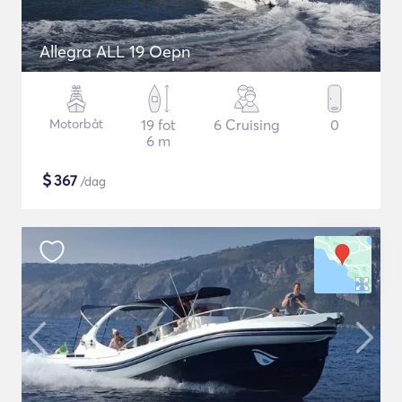
Allegra ALL 19 Oepn
Motorbåt
19 fot
6 Cruising
0
6 m
$
367
/dag