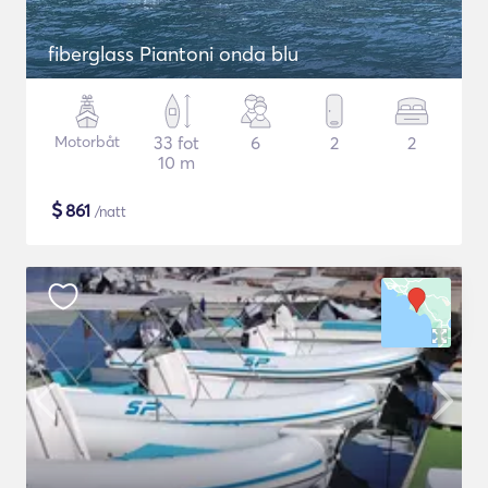
fiberglass Piantoni onda blu
Motorbåt
33 fot
6
2
2
10 m
$
861
/natt