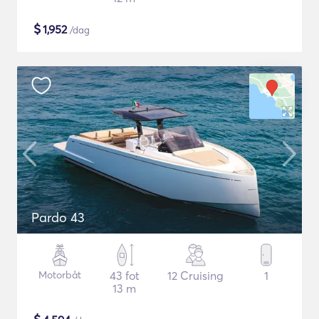
$
1,952
/dag
Pardo 43
Motorbåt
43 fot
12 Cruising
1
13 m