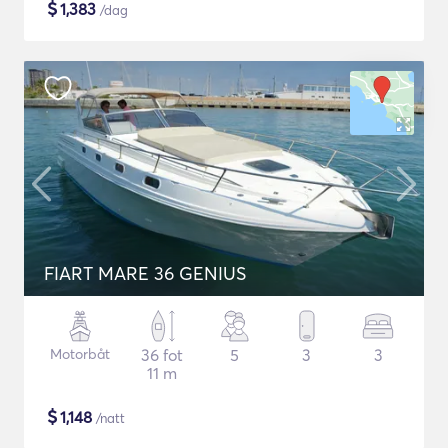
$
1,383
/dag
FIART MARE 36 GENIUS
Motorbåt
36 fot
5
3
3
11 m
$
1,148
/natt