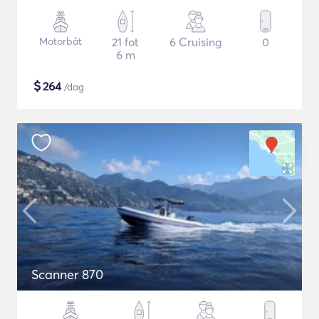
Motorbåt
21 fot
6 Cruising
0
6 m
$
264
/dag
Scanner 870