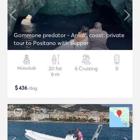
Gommone predator - Amalfi coast: private
tour to Positano with skipper
Motorbåt
20 fot
6 Cruising
0
6 m
$
436
/dag