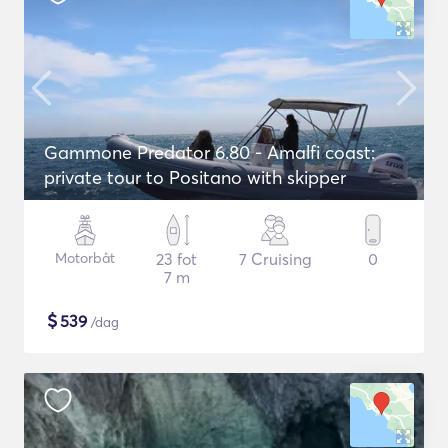
Gammone Predator 6.80 - Amalfi coast:
private tour to Positano with skipper
Motorbåt
23 fot
7 Cruising
0
7 m
$
539
/dag