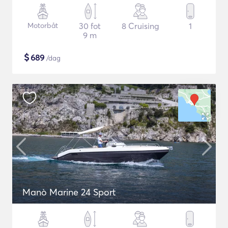
Motorbåt
30 fot
8 Cruising
1
9 m
$
689
/dag
Manò Marine 24 Sport