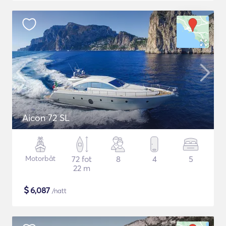
Aicon 72 SL
Motorbåt
72 fot
8
4
5
22 m
$
6,087
/natt