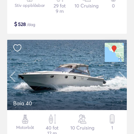
Stiv oppblåsbar
29 fot
10 Cruising
0
9 m
$
528
/dag
Baia 40
Motorbåt
40 fot
10 Cruising
1
12 m