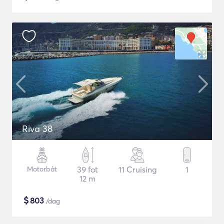
Riva 38
Motorbåt
39 fot
11 Cruising
1
12 m
$
803
/dag