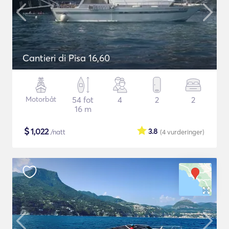
Cantieri di Pisa 16,60
Motorbåt
54 fot
4
2
2
16 m
$
1,022
3.8
/natt
(4
vurderinger
)