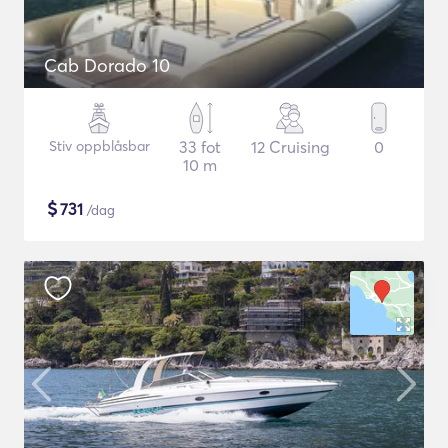
Cab Dorado 10
Stiv oppblåsbar
33 fot
12 Cruising
0
10 m
$
731
/dag