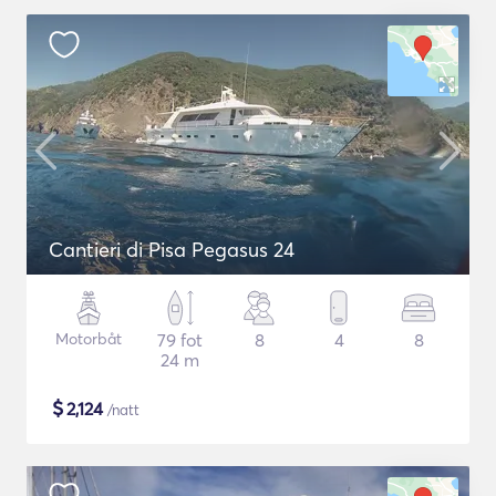
Cantieri di Pisa Pegasus 24
Motorbåt
79 fot
8
4
8
24 m
$
2,124
/natt