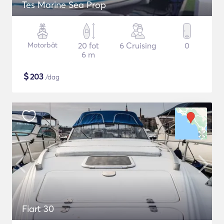
Tes Marine Sea Prop
Motorbåt
20 fot
6 Cruising
0
6 m
$
203
/dag
Fiart 30