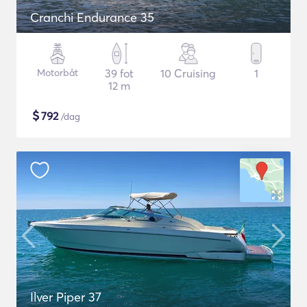
Cranchi Endurance 35
Motorbåt
39 fot
10 Cruising
1
12 m
$
792
/dag
Ilver Piper 37