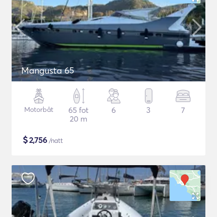
Mangusta 65
Motorbåt
65 fot
6
3
7
20 m
$
2,756
/natt