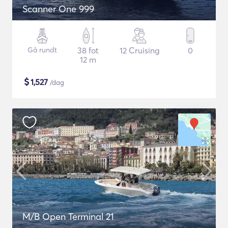
Scanner One 999
Gå rundt
38 fot
12 Cruising
0
12 m
$
1,527
/dag
M/B Open Terminal 21