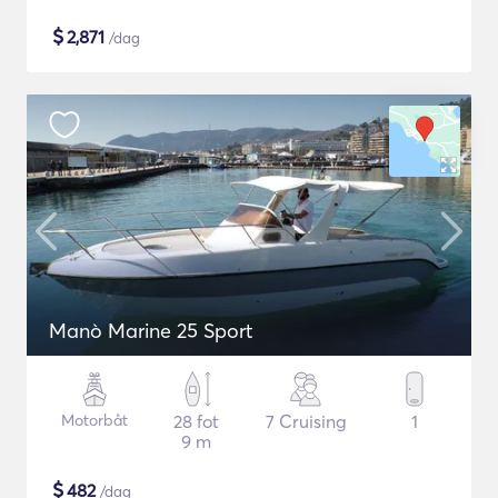
$
2,871
/dag
Manò Marine 25 Sport
Motorbåt
28 fot
7 Cruising
1
9 m
$
482
/dag