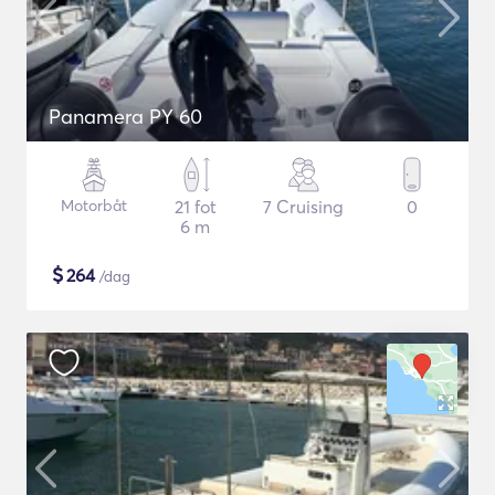
Panamera PY 60
Motorbåt
21 fot
7 Cruising
0
6 m
$
264
/dag