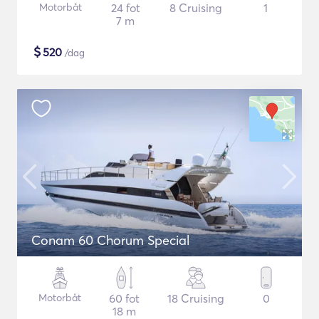
Motorbåt
24 fot
8 Cruising
1
7 m
$
520
/dag
Conam 60 Chorum Special
Motorbåt
60 fot
18 Cruising
0
18 m