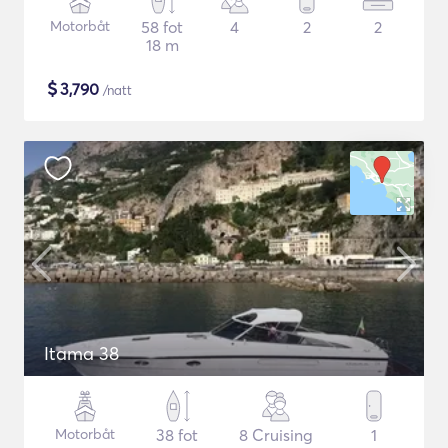
Motorbåt
58 fot
4
2
2
18 m
$
3,790
/natt
Itama 38
Motorbåt
38 fot
8 Cruising
1