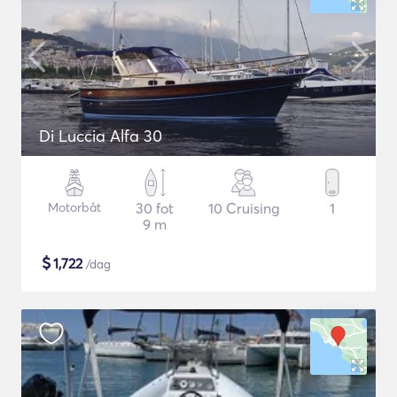
Di Luccia Alfa 30
Motorbåt
30 fot
10 Cruising
1
9 m
$
1,722
/dag