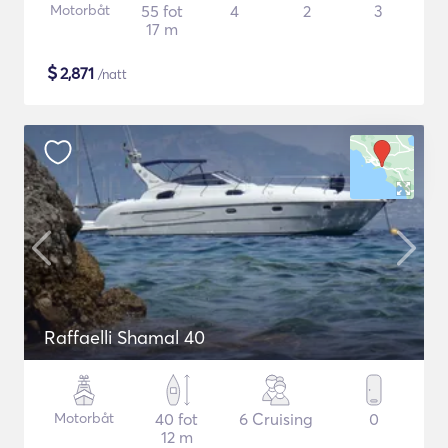
Motorbåt
55 fot
4
2
3
17 m
$
2,871
/natt
Raffaelli Shamal 40
Motorbåt
40 fot
6 Cruising
0
12 m