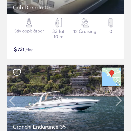
Cab Dorado 10
Stiv oppblåsbar
33 fot
12 Cruising
0
10 m
$
731
/dag
Cranchi Endurance 35