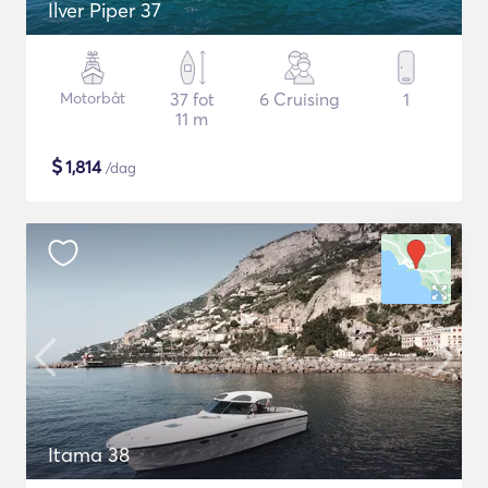
Ilver Piper 37
Motorbåt
37 fot
6 Cruising
1
11 m
$
1,814
/dag
Itama 38