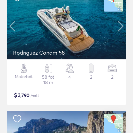
Rodriguez Conam 58
Motorbåt
58 fot
4
2
2
18 m
$
3,790
/natt