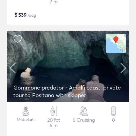
7 m
$
539
/dag
Gommone predator - Amalfi coast: private
tour to Positano with skipper
Motorbåt
20 fot
6 Cruising
0
6 m