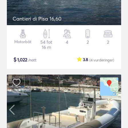
Cantieri di Pisa 16,60
Motorbåt
54 fot
4
2
2
16 m
$
1,022
3.8
/natt
(4
vurderinger
)