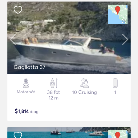
Gagliotta 37
Motorbåt
38 fot
10 Cruising
1
12 m
$
1,814
/dag