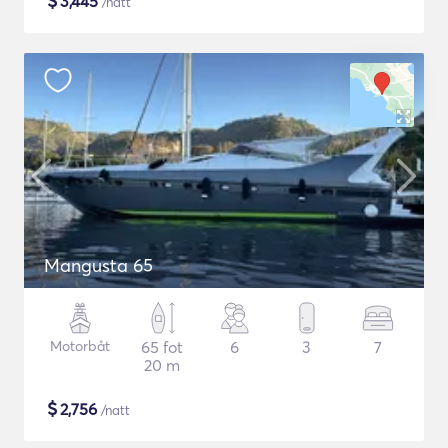
$
3,445
/natt
Mangusta 65
Motorbåt
65 fot
6
3
7
20 m
$
2,756
/natt