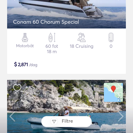
Conam 60 Chorum Special
Motorbåt
60 fot
18 Cruising
0
18 m
$
2,871
/dag
Filtre