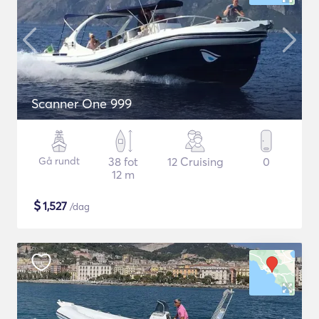
Scanner One 999
Gå rundt
38 fot
12 Cruising
0
12 m
$
1,527
/dag