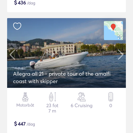
$
436
/dag
Allegra all 21 - private tour of the amalfi
coast with skipper
Motorbåt
23 fot
6 Cruising
0
7 m
$
447
/dag