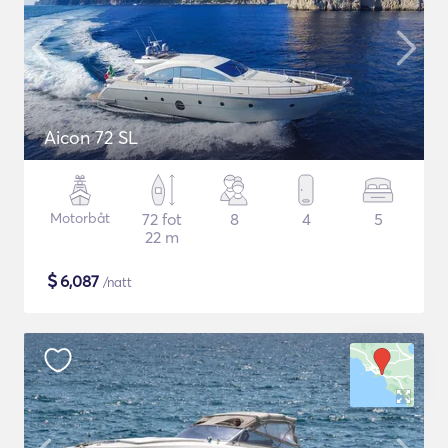
Aicon 72 SL
Motorbåt
72 fot
8
4
5
22 m
$
6,087
/natt