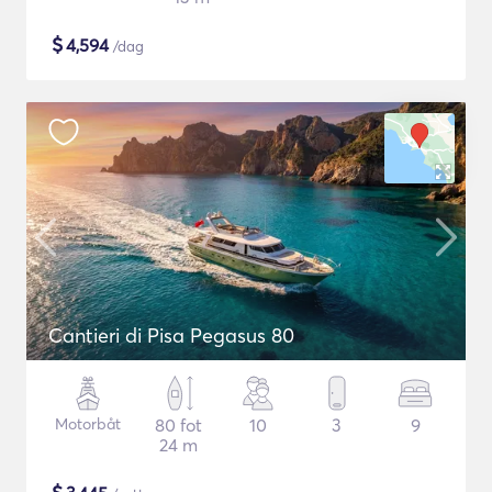
$
4,594
/dag
Cantieri di Pisa Pegasus 80
Motorbåt
80 fot
10
3
9
24 m