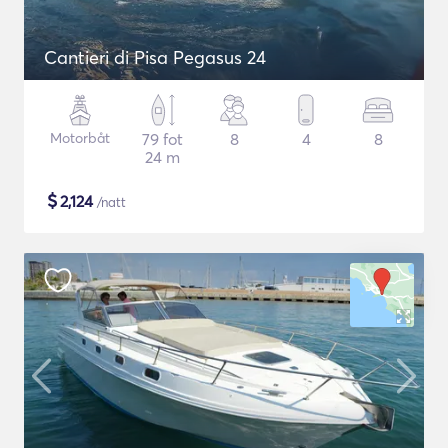
Cantieri di Pisa Pegasus 24
Motorbåt
79 fot
8
4
8
24 m
$
2,124
/natt