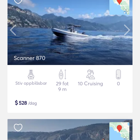
Scanner 870
Stiv oppblåsbar
29 fot
10 Cruising
0
9 m
$
528
/dag