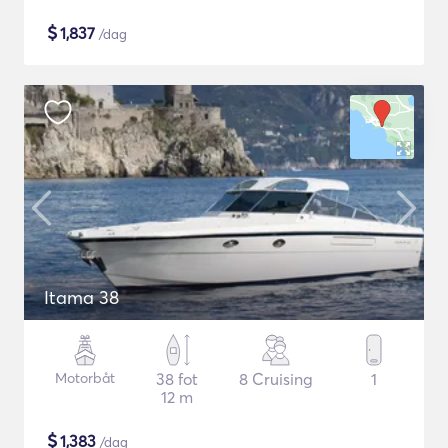
$
1,837
/dag
Itama 38
Motorbåt
38 fot
8 Cruising
1
12 m
$
1,383
/dag