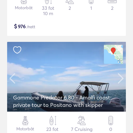
Motorbåt
33 fot
2
1
2
10 m
$
976
/natt
Gammone Predator 6.80 - Amalfi coast:
private tour to Positano with skipper
Motorbåt
23 fot
7 Cruising
0