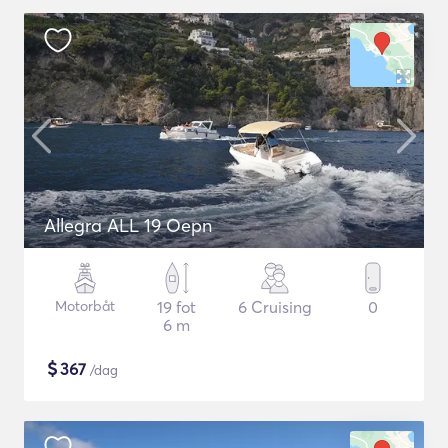
Allegra ALL 19 Oepn
Motorbåt
19 fot
6 Cruising
0
6 m
$
367
/dag