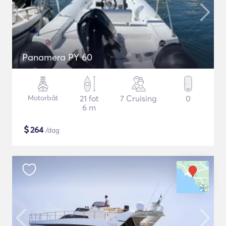
Panamera PY 60
Motorbåt
21 fot
7 Cruising
0
6 m
$
264
/dag