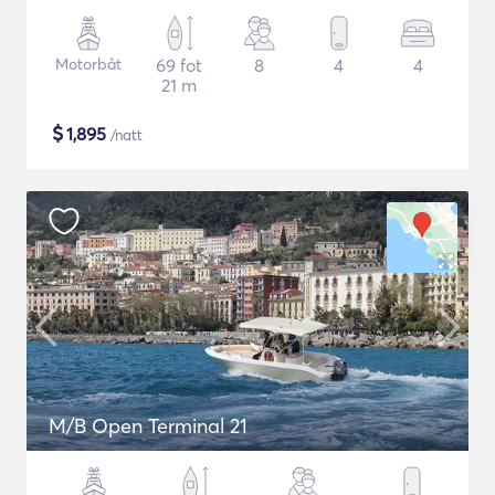
Motorbåt
69 fot
8
4
4
21 m
$
1,895
/natt
M/B Open Terminal 21