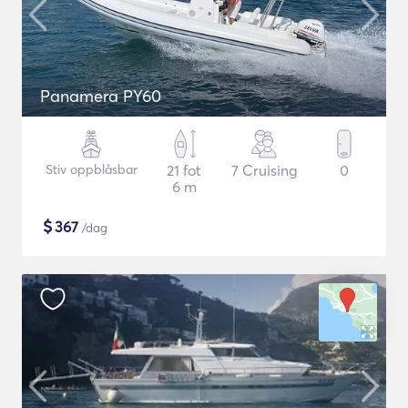
Panamera PY60
Stiv oppblåsbar
21 fot
7 Cruising
0
6 m
$
367
/dag