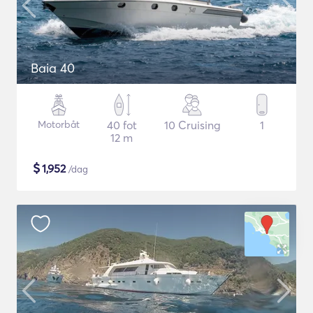
Baia 40
Motorbåt
40 fot
10 Cruising
1
12 m
$
1,952
/dag