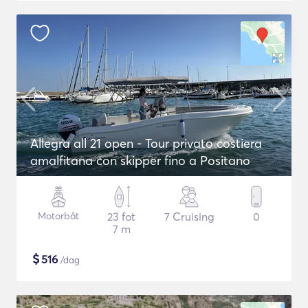
Allegra all 21 open - Tour privato costiera
amalfitana con skipper fino a Positano
Motorbåt
23 fot
7 Cruising
0
7 m
$
516
/dag