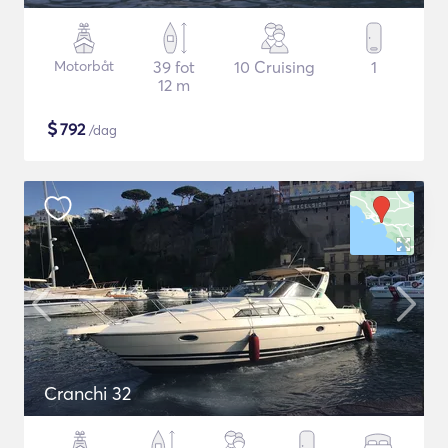
Motorbåt
39 fot
10 Cruising
1
12 m
$
792
/dag
Cranchi 32