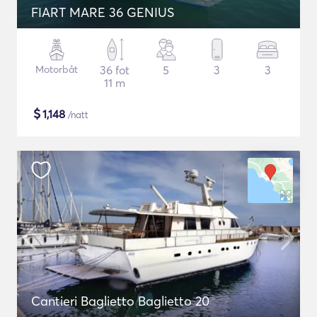
FIART MARE 36 GENIUS
Motorbåt
36 fot
5
3
3
11 m
$
1,148
/natt
Cantieri Baglietto Baglietto 20