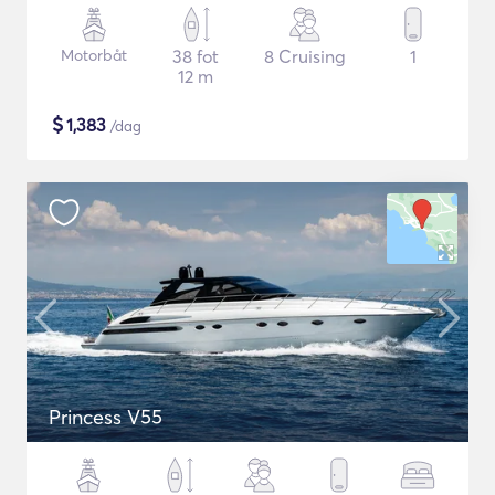
Motorbåt
38 fot
8 Cruising
1
12 m
$
1,383
/dag
Princess V55