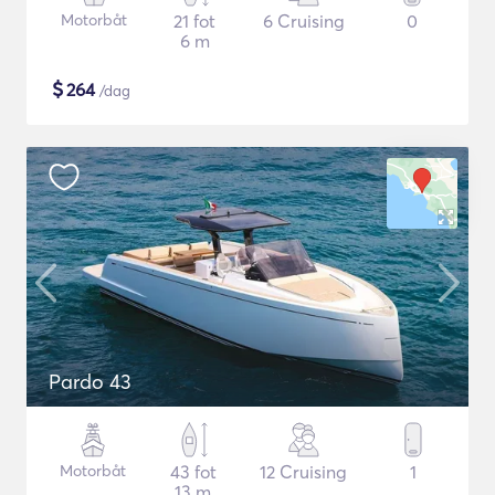
Motorbåt
21 fot
6 Cruising
0
6 m
$
264
/dag
Pardo 43
Motorbåt
43 fot
12 Cruising
1
13 m