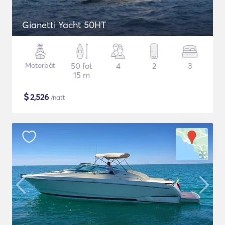
Gianetti Yacht 50HT
Motorbåt
50 fot
4
2
3
15 m
$
2,526
/natt