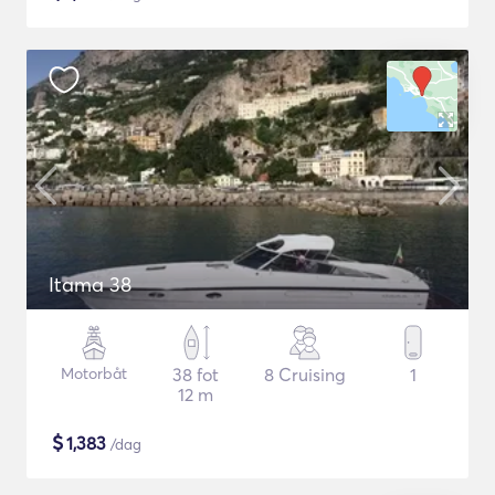
Itama 38
Motorbåt
38 fot
8 Cruising
1
12 m
$
1,383
/dag