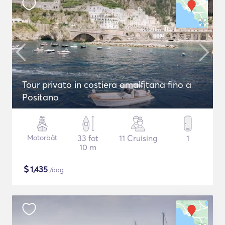
Tour privato in costiera amalfitana fino a
Positano
Motorbåt
33 fot
11 Cruising
1
10 m
$
1,435
/dag