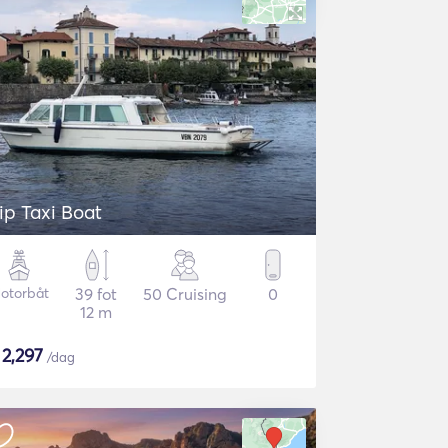
ip Taxi Boat
otorbåt
39 fot
50 Cruising
0
12 m
$
2,297
/dag