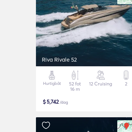
Riva Rivale 52
Hurtigbåt
52 fot
12 Cruising
2
16 m
$
5,742
/dag