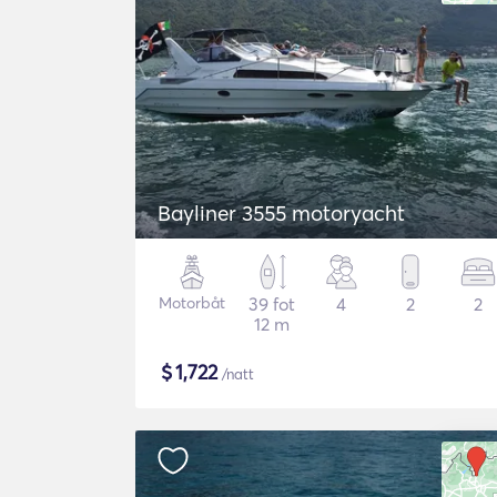
Bayliner 3555 motoryacht
Motorbåt
39 fot
4
2
2
12 m
$
1,722
/natt