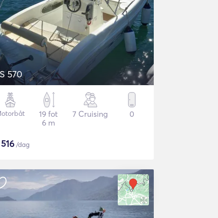
S 570
otorbåt
19 fot
7 Cruising
0
6 m
$
516
/dag