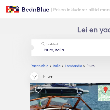
BednBlue
| Prisen inkluderer alltid ma
Lei en ya
Startsted
Yachtutleie
Italia
Lombardia
Piuro
Filtre