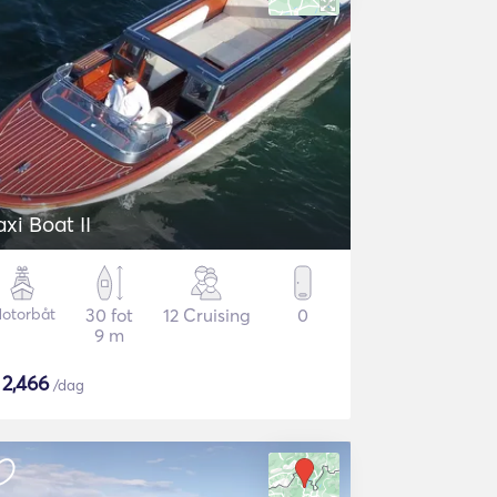
axi Boat II
otorbåt
30 fot
12 Cruising
0
9 m
$
2,466
/dag