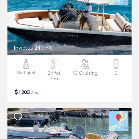
Invictus 240 FX
Hurtigbåt
24 fot
10 Cruising
0
7 m
$
1,205
/dag