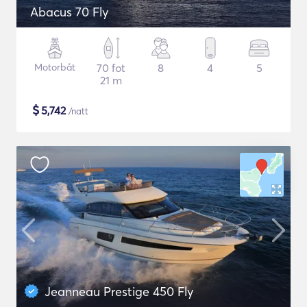
Abacus 70 Fly
Motorbåt
70 fot
8
4
5
21 m
$
5,742
/natt
Jeanneau Prestige 450 Fly