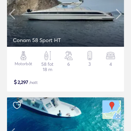
Conam 58 Sport HT
Motorbåt
58 fot
6
3
4
18 m
$
2,297
/natt