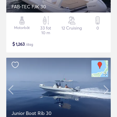
FAB-TEC FJK 30
Motorbåt
33 fot
12 Cruising
0
10 m
$
1,263
/dag
Junior Boat Rib 30