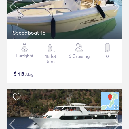
Speedboat 18
Hurtigbåt
18 fot
6 Cruising
0
5 m
$
413
/dag