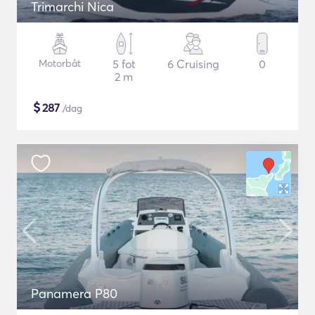
Trimarchi Nica
Motorbåt
5 fot
6 Cruising
0
2 m
$
287
/dag
Panamera P80