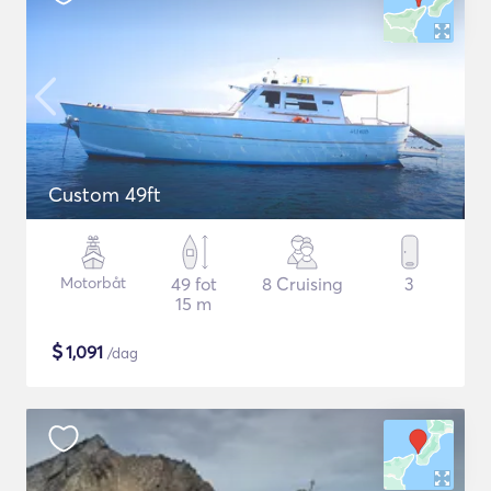
Custom 49ft
Motorbåt
49 fot
8 Cruising
3
15 m
$
1,091
/dag