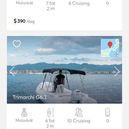
Motorbåt
7 fot
8 Cruising
0
2 m
$
390
/dag
Trimarchi G6.3
Motorbåt
6 fot
10 Cruising
0
2 m