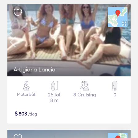
Artigiana Lancia
Motorbåt
26 fot
8 Cruising
0
8 m
$
803
/dag