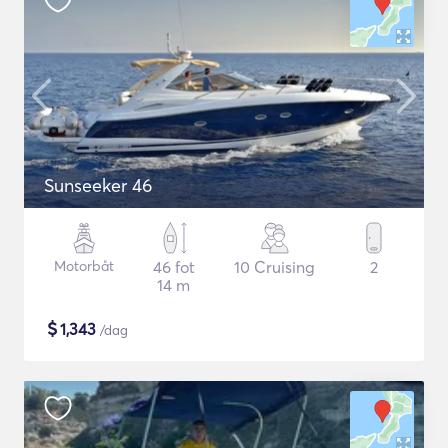
Sunseeker 46
Motorbåt
46 fot
10 Cruising
2
14 m
$
1,343
/dag