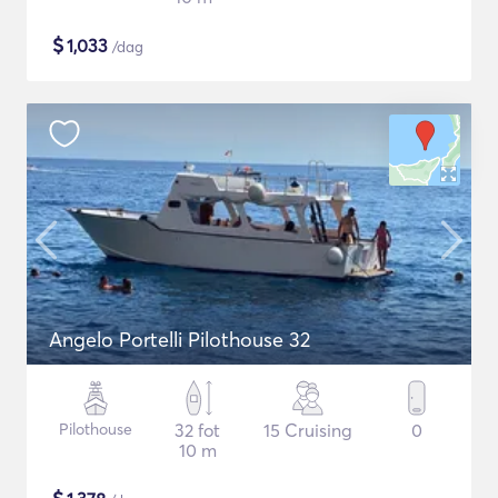
$
1,033
/dag
Angelo Portelli Pilothouse 32
Pilothouse
32 fot
15 Cruising
0
10 m