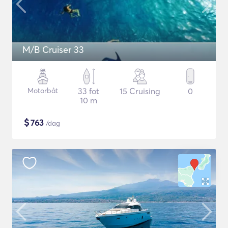
M/B Cruiser 33
Motorbåt
33 fot
15 Cruising
0
10 m
$
763
/dag