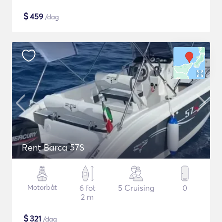
$
459
/dag
Rent Barca 57S
Motorbåt
6 fot
5 Cruising
0
2 m
$
321
/dag