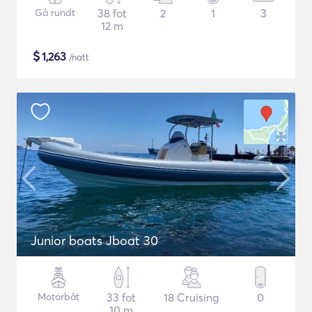
Gå rundt
38 fot
2
1
3
12 m
$
1,263
/natt
Junior boats Jboat 30
Motorbåt
33 fot
18 Cruising
0
10 m