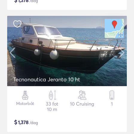
$
1,378
/dag
Tecnonautica Jeranto 10 ht
Motorbåt
33 fot
10 Cruising
1
10 m
$
1,378
/dag