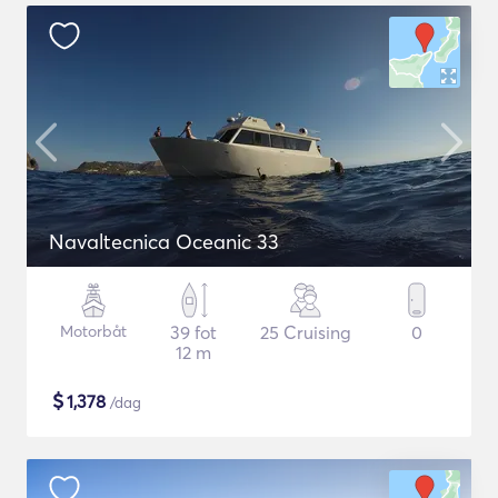
Navaltecnica Oceanic 33
Motorbåt
39 fot
25 Cruising
0
12 m
$
1,378
/dag