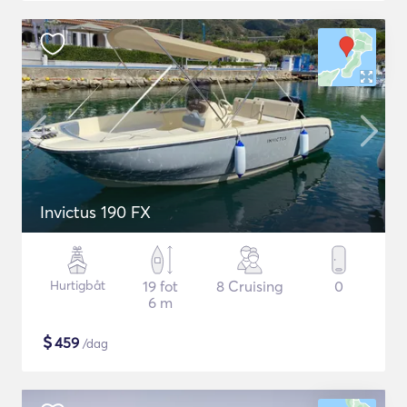
Invictus 190 FX
Hurtigbåt
19 fot
8 Cruising
0
6 m
$
459
/dag