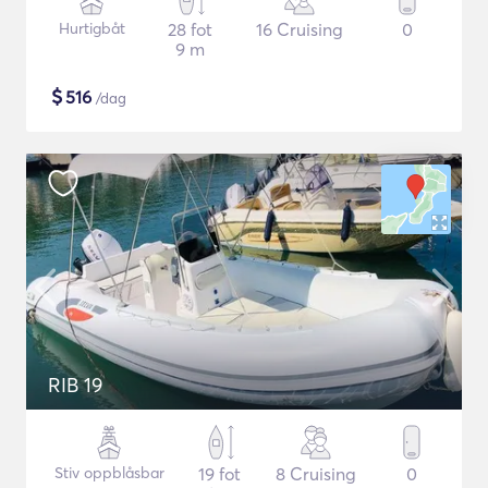
Hurtigbåt
28 fot
16 Cruising
0
9 m
$
516
/dag
RIB 19
Stiv oppblåsbar
19 fot
8 Cruising
0