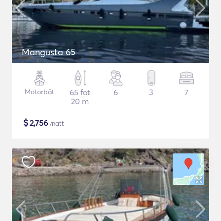
Mangusta 65
Motorbåt
65 fot
6
3
7
20 m
$
2,756
/natt