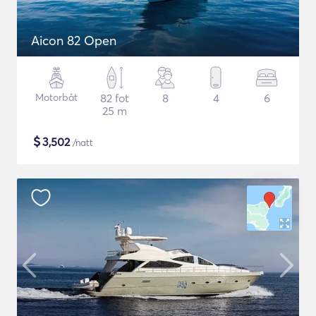
Aicon 82 Open
Motorbåt
82 fot
8
4
6
25 m
$
3,502
/natt