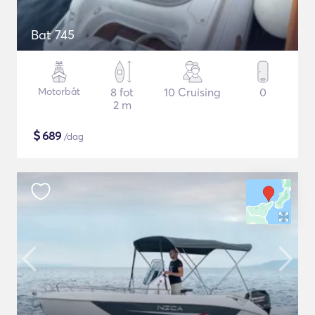
Bat 745
Motorbåt
8 fot
10 Cruising
0
2 m
$
689
/dag