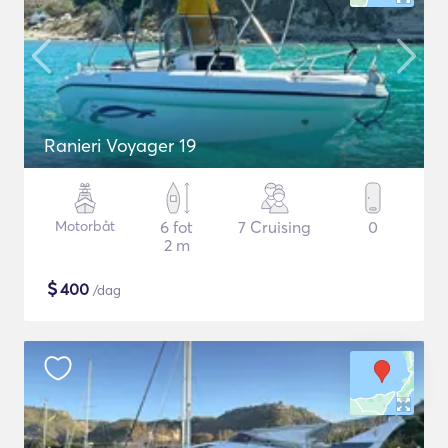
Ranieri Voyager 19
Motorbåt
6 fot
7 Cruising
0
2 m
$
400
/dag