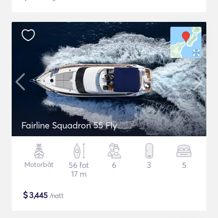
Fairline Squadron 55 Fly
Motorbåt
56 fot
6
3
5
17 m
$
3,445
/natt