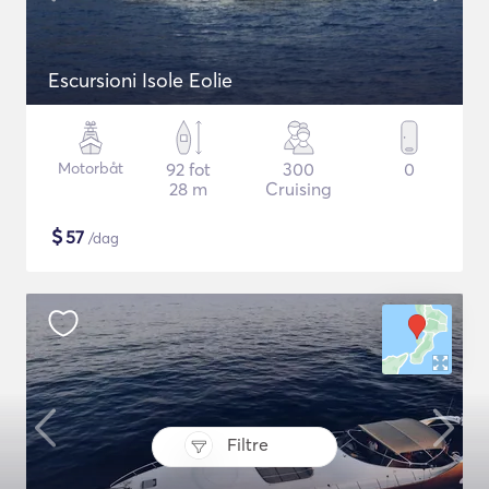
Escursioni Isole Eolie
Motorbåt
92 fot
300
0
28 m
Cruising
$
57
/dag
Filtre