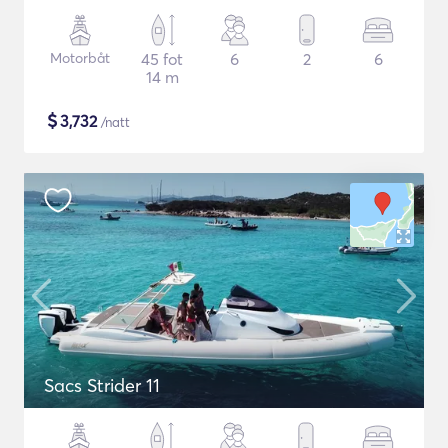
Motorbåt
45 fot
6
2
6
14 m
$
3,732
/natt
Sacs Strider 11