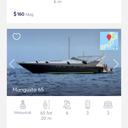
6 m
$
160
/dag
Mangusta 65
Motorbåt
65 fot
6
3
3
20 m