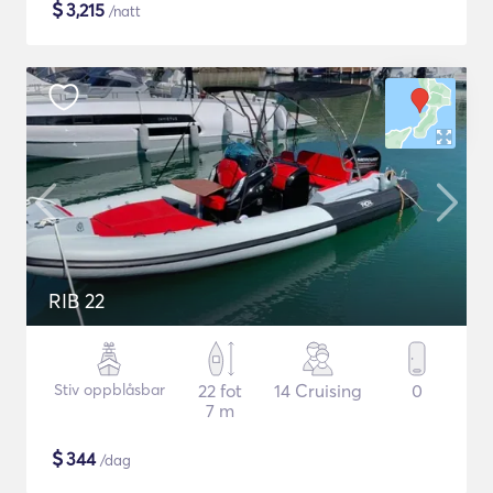
$
3,215
/natt
RIB 22
Stiv oppblåsbar
22 fot
14 Cruising
0
7 m
$
344
/dag