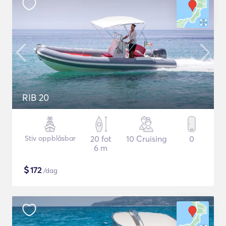
RIB 20
Stiv oppblåsbar
20 fot
10 Cruising
0
6 m
$
172
/dag