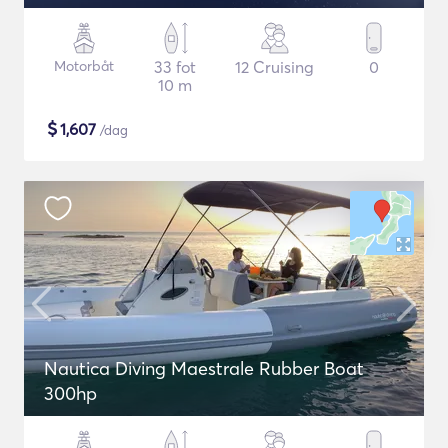
Motorbåt
33 fot
12 Cruising
0
10 m
$
1,607
/dag
Nautica Diving Maestrale Rubber Boat
300hp