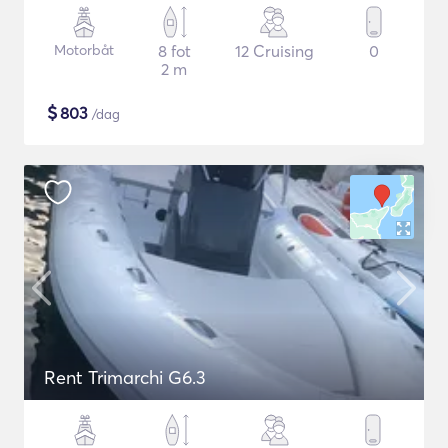
Motorbåt
8 fot
12 Cruising
0
2 m
$
803
/dag
Rent Trimarchi G6.3