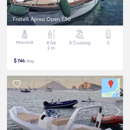
Fratelli Aprea Open 7,50
Motorbåt
8 fot
8 Cruising
0
2 m
$
746
/dag