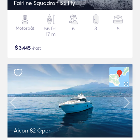
Fairline Squadron 55 Fly
Motorbåt
56 fot
6
3
5
17 m
$
3,445
/natt
Aicon 82 Open