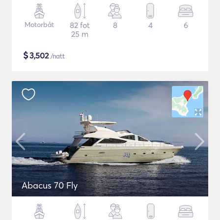
Motorbåt
82 fot
8
4
6
25 m
$
3,502
/natt
Abacus 70 Fly