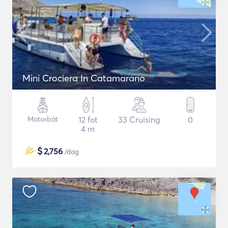
Mini Crociera In Catamarano
Motorbåt
12 fot
33 Cruising
0
4 m
$
2,756
/dag