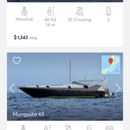
Motorbåt
46 fot
10 Cruising
2
14 m
$
1,343
/dag
Mangusta 65