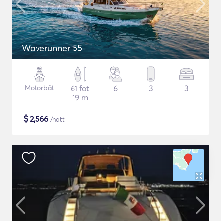
Waverunner 55
Motorbåt
61 fot
6
3
3
19 m
$
2,566
/natt