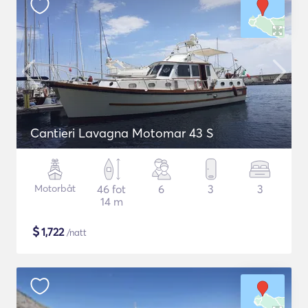
Cantieri Lavagna Motomar 43 S
Motorbåt
46 fot
6
3
3
14 m
$
1,722
/natt