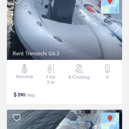
Rent Trimarchi G6.3
Motorbåt
7 fot
8 Cruising
0
2 m
$
390
/dag