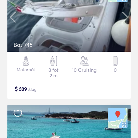
Bat 745
Motorbåt
8 fot
10 Cruising
0
2 m
$
689
/dag