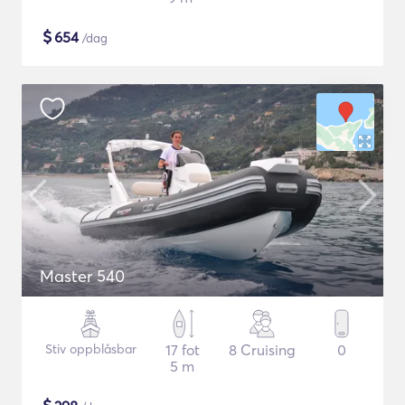
$
654
/dag
Master 540
Stiv oppblåsbar
17 fot
8 Cruising
0
5 m