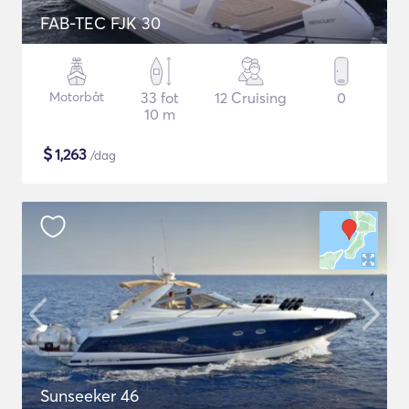
FAB-TEC FJK 30
Motorbåt
33 fot
12 Cruising
0
10 m
$
1,263
/dag
Sunseeker 46