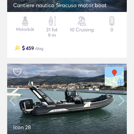
Cantiere nautico Siracusa motor boat
Motorbåt
31 fot
10 Cruising
0
9 m
$
459
/dag
Icon 28