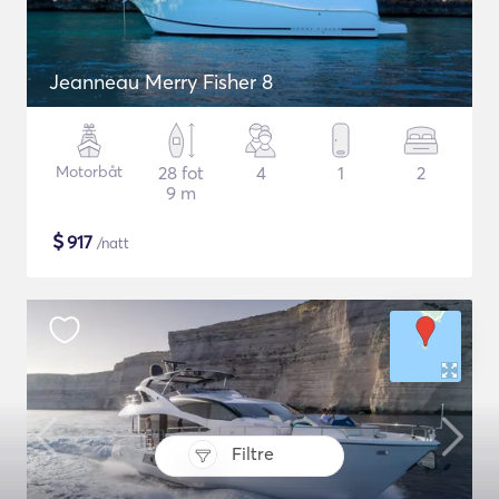
Jeanneau Merry Fisher 8
Motorbåt
28 fot
4
1
2
9 m
$
917
/natt
Filtre