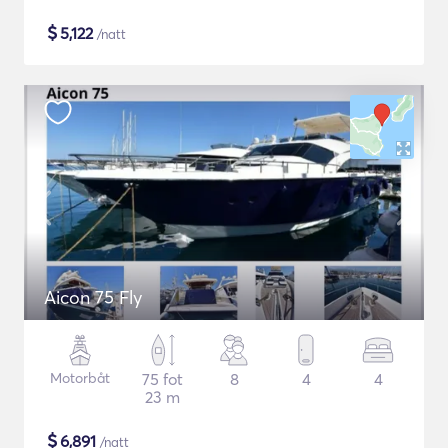
$
5,122
/natt
Aicon 75 Fly
Motorbåt
75 fot
8
4
4
23 m
$
6,891
/natt