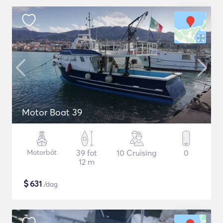
Motor Boat 39
Motorbåt
39 fot
10 Cruising
0
12 m
$
631
/dag