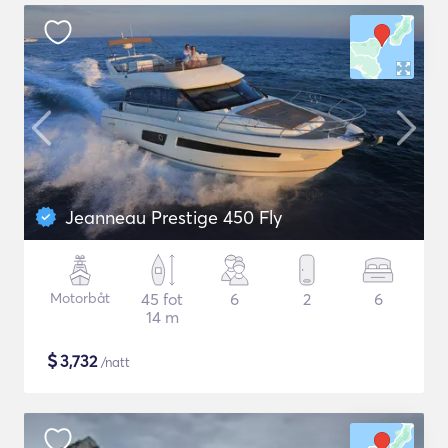
Jeanneau Prestige 450 Fly
Motorbåt
45 fot
6
2
6
14 m
$
3,732
/natt