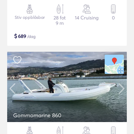
Stiv oppblåsbar
28 fot
14 Cruising
0
9 m
$
689
/dag
Gommomarine 860