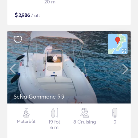
20 m
$
2,986
/natt
Selva Gommone 5.9
Motorbåt
19 fot
8 Cruising
0
6 m