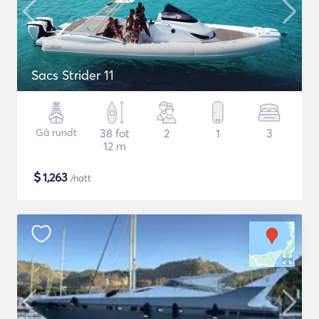
Sacs Strider 11
Gå rundt
38 fot
2
1
3
12 m
$
1,263
/natt