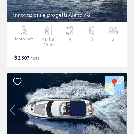
Innovazioni e progetti Alena 48
Motorbåt
48 fot
4
3
2
15 m
$
2,307
/natt