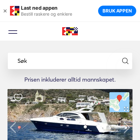
Last ned appen
×
BRUK APPEN
Bestill raskere og enklere
Søk
Prisen inkluderer alltid mannskapet.