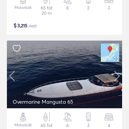
Motorbåt
65 fot
6
3
3
20 m
$
3,215
/natt
Overmarine Mangusta 65
Motorbåt
65 fot
6
3
4