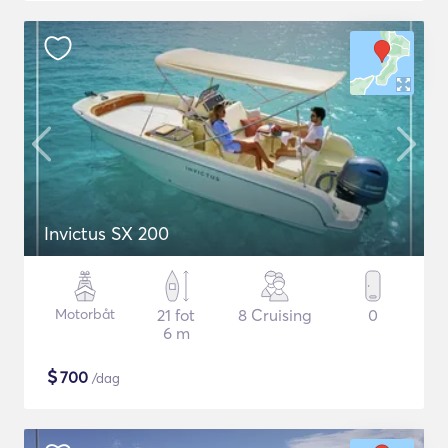
Invictus SX 200
Motorbåt
21 fot
8 Cruising
0
6 m
$
700
/dag