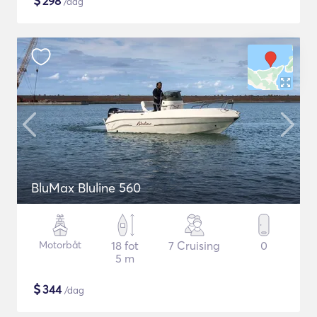
$
298
/dag
BluMax Bluline 560
Motorbåt
18 fot
7 Cruising
0
5 m
$
344
/dag