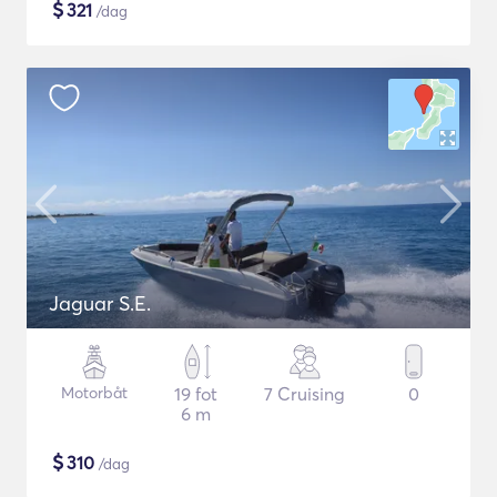
$
321
/dag
Jaguar S.E.
Motorbåt
19 fot
7 Cruising
0
6 m
$
310
/dag