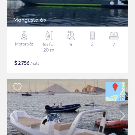
Mangusta 65
Motorbåt
65 fot
6
3
7
20 m
$
2,756
/natt