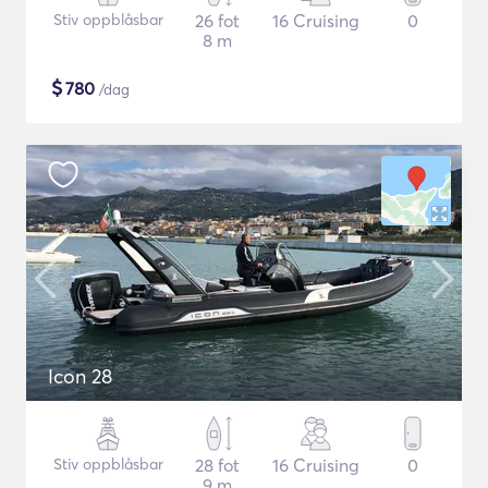
Stiv oppblåsbar
26 fot
16 Cruising
0
8 m
$
780
/dag
Icon 28
Stiv oppblåsbar
28 fot
16 Cruising
0
9 m