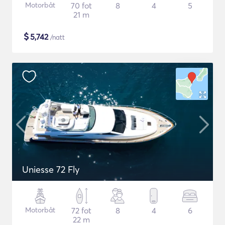
Motorbåt
70 fot
8
4
5
21 m
$
5,742
/natt
Uniesse 72 Fly
Motorbåt
72 fot
8
4
6
22 m