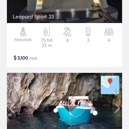
Leopard Sport 23
Motorbåt
75 fot
6
3
4
23 m
$
3,100
/natt