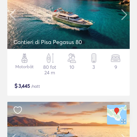
Cantieri di Pisa Pegasus 80
Motorbåt
80 fot
10
3
9
24 m
$
3,445
/natt