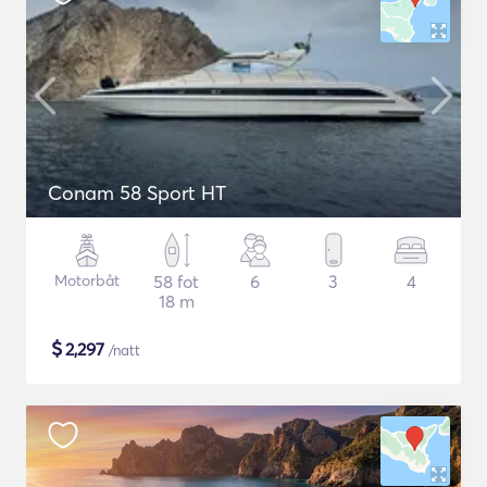
Conam 58 Sport HT
Motorbåt
58 fot
6
3
4
18 m
$
2,297
/natt