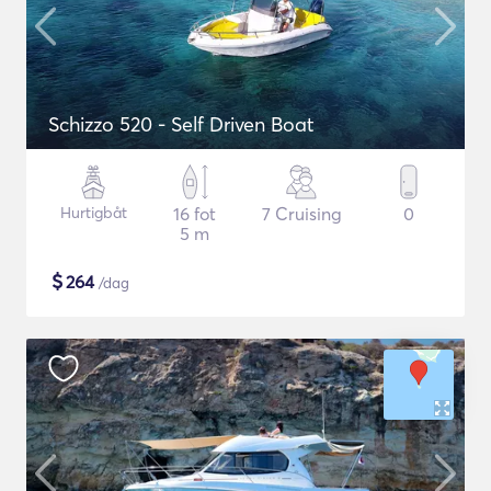
Schizzo 520 - Self Driven Boat
Hurtigbåt
16 fot
7 Cruising
0
5 m
$
264
/dag