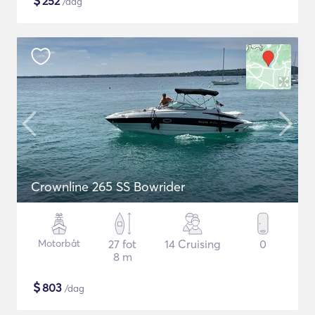
$
252
/dag
Crownline 265 SS Bowrider
Motorbåt
27 fot
14 Cruising
0
8 m
$
803
/dag