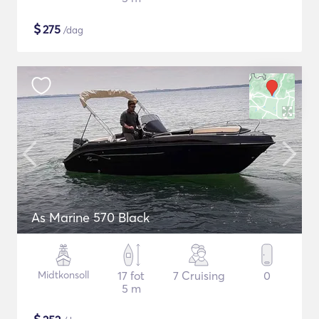
$
275
/dag
As Marine 570 Black
Midtkonsoll
17 fot
7 Cruising
0
5 m