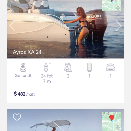
Ayros XA 24
Gå rundt
24 fot
2
1
1
7 m
$
482
/natt