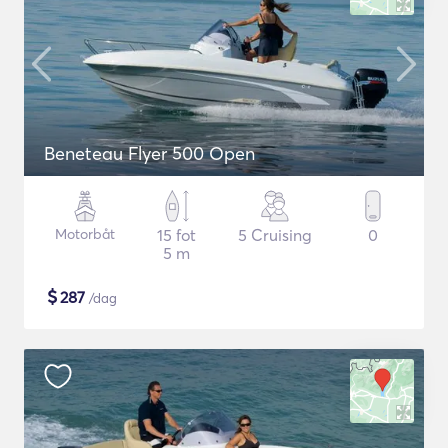
Beneteau Flyer 500 Open
Motorbåt
15 fot
5 Cruising
0
5 m
$
287
/dag