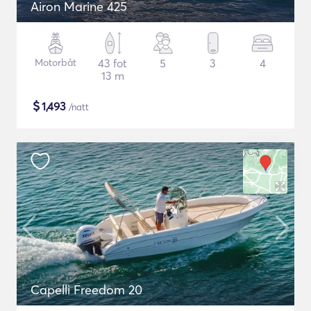
Airon Marine 425
Motorbåt
43 fot
5
3
4
13 m
$
1,493
/natt
Capelli Freedom 20