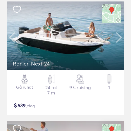
Ranieri Next 24
Gå rundt
24 fot
9 Cruising
1
7 m
$
539
/dag