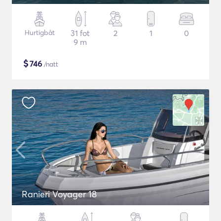
Hurtigbåt
31 fot
2
1
0
9 m
$
746
/natt
Ranieri Voyager 18