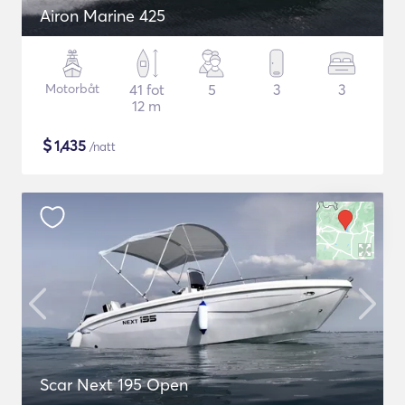
Airon Marine 425
Motorbåt
41 fot
5
3
3
12 m
$
1,435
/natt
Scar Next 195 Open