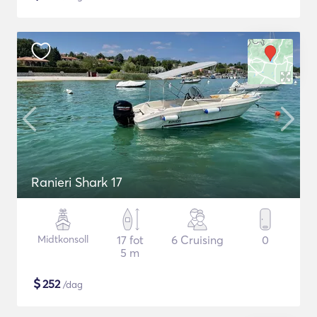
Ranieri Shark 17
Midtkonsoll
17 fot
6 Cruising
0
5 m
$
252
/dag