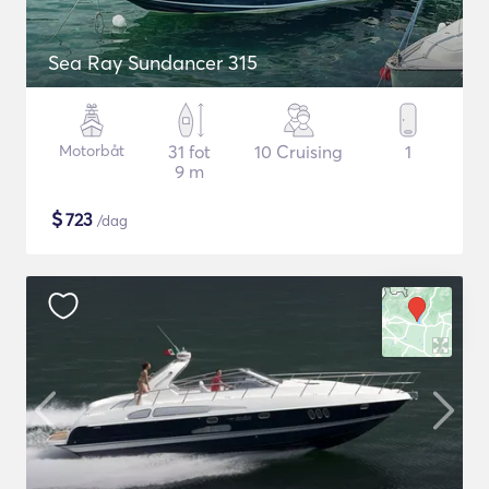
Sea Ray Sundancer 315
Motorbåt
31 fot
10 Cruising
1
9 m
$
723
/dag