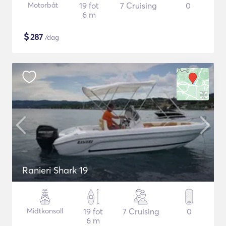
Motorbåt
19 fot
7 Cruising
0
6 m
$
287
/dag
Ranieri Shark 19
Midtkonsoll
19 fot
7 Cruising
0
6 m