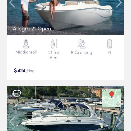
Allegra 21 Open
Midtkonsoll
21 fot
8 Cruising
0
6 m
$
424
/dag