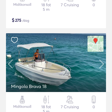
Midtkonsoll
18 fot
7 Cruising
0
5 m
$
275
/dag
Mingola Brava 18
Midtkonsoll
18 fot
7 Cruising
0
5 m