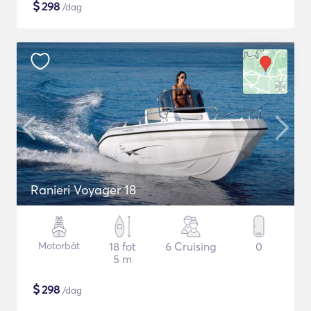
$
298
/dag
Ranieri Voyager 18
Motorbåt
18 fot
6 Cruising
0
5 m
$
298
/dag