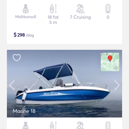
Midtkonsoll
18 fot
7 Cruising
0
5 m
$
298
/dag
Marine 18