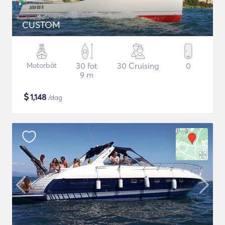
CUSTOM
Motorbåt
30 fot
30 Cruising
0
9 m
$
1,148
/dag