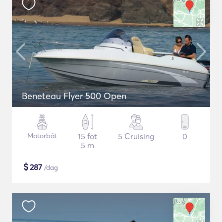
Beneteau Flyer 500 Open
Motorbåt
15 fot
5 Cruising
0
5 m
$
287
/dag