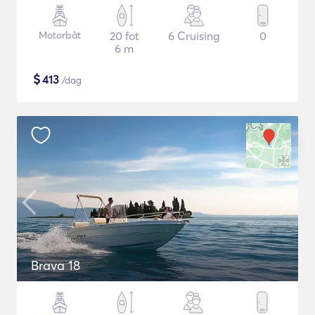
Motorbåt
20 fot
6 Cruising
0
6 m
$
413
/dag
Brava 18