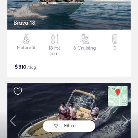
Brava 18
Motorbåt
18 fot
6 Cruising
0
5 m
$
310
/dag
Filtre