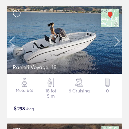
Ranieri Voyager 18
Motorbåt
18 fot
6 Cruising
0
5 m
$
298
/dag