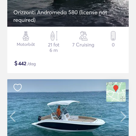
Orizzonti Andromeda 580 (license not
required)
Motorbåt
21 fot
7 Cruising
0
6 m
$
442
/dag