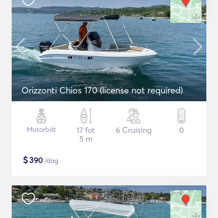
Orizzonti Chios 170 (license not required)
Motorbåt
17 fot
6 Cruising
0
5 m
$
390
/dag