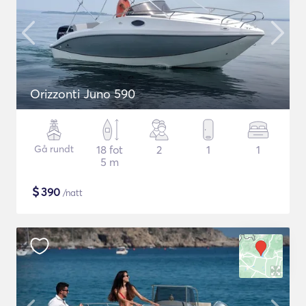
Orizzonti Juno 590
Gå rundt
18 fot
2
1
1
5 m
$
390
/natt