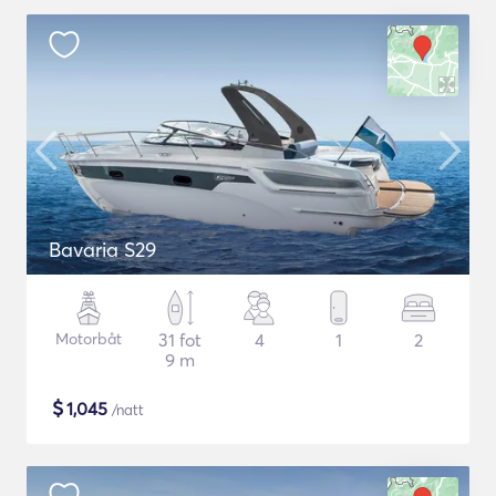
Bavaria S29
Motorbåt
31 fot
4
1
2
9 m
$
1,045
/natt