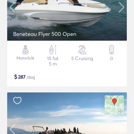
Beneteau Flyer 500 Open
Motorbåt
15 fot
5 Cruising
0
5 m
$
287
/dag