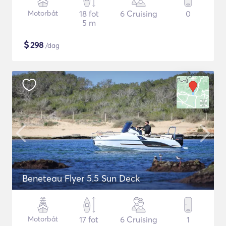
Motorbåt
18 fot
6 Cruising
0
5 m
$
298
/dag
Beneteau Flyer 5.5 Sun Deck
Motorbåt
17 fot
6 Cruising
1