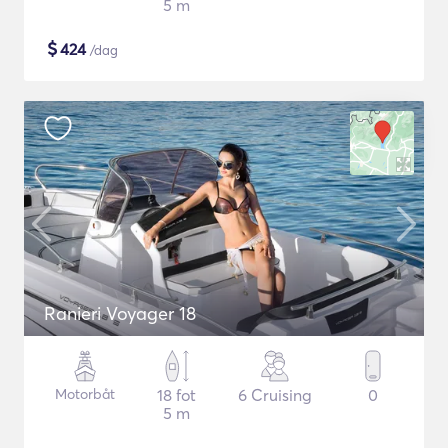
5 m
$
424
/dag
Ranieri Voyager 18
Motorbåt
18 fot
6 Cruising
0
5 m