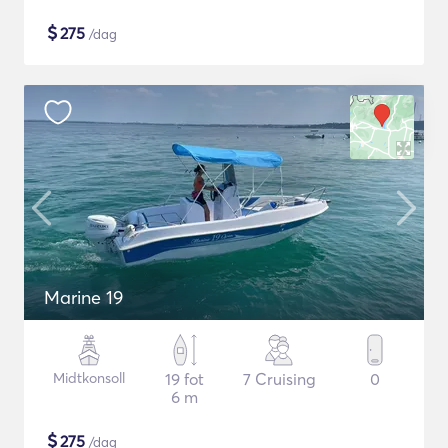
$
275
/dag
Marine 19
Midtkonsoll
19 fot
7 Cruising
0
6 m
$
275
/dag