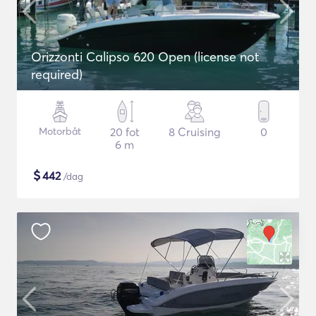
Orizzonti Calipso 620 Open (license not
required)
Motorbåt
20 fot
8 Cruising
0
6 m
$
442
/dag