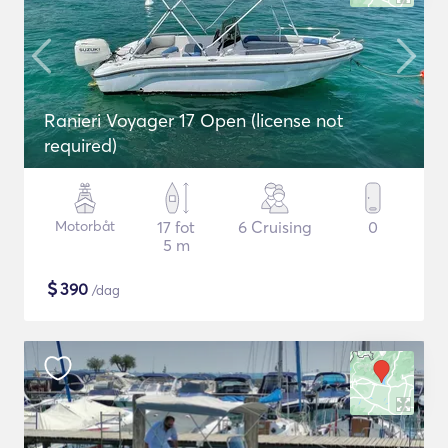
Ranieri Voyager 17 Open (license not
required)
Motorbåt
17 fot
6 Cruising
0
5 m
$
390
/dag