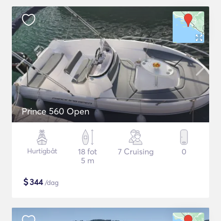
Prince 560 Open
Hurtigbåt
18 fot
7 Cruising
0
5 m
$
344
/dag