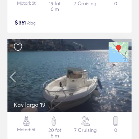
Motorbåt
19 fot
7 Cruising
0
6 m
$
361
/dag
Kay largo 19
Motorbåt
20 fot
7 Cruising
0
6 m