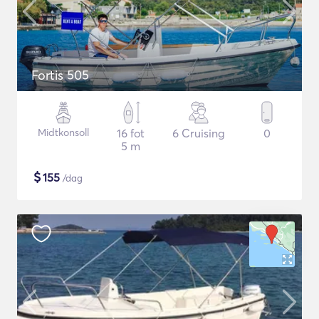
Fortis 505
Midtkonsoll
16 fot
6 Cruising
0
5 m
$
155
/dag