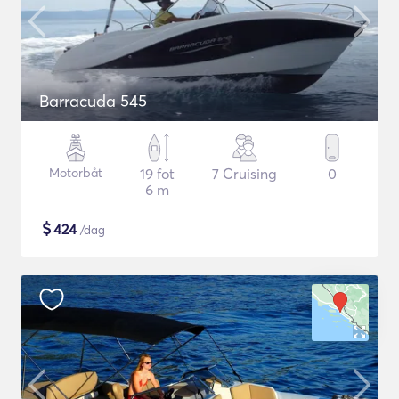
Barracuda 545
Motorbåt
19 fot
7 Cruising
0
6 m
$
424
/dag