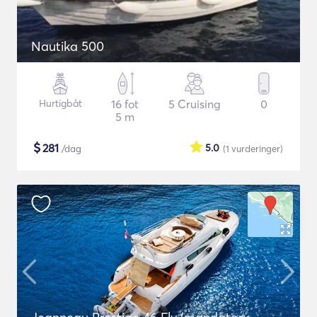
Nautika 500
Hurtigbåt
16 fot
5 Cruising
0
5 m
$
281
5.0
/dag
(1
vurderinger
)