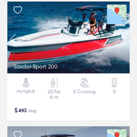
Saxdor Sport 200
Hurtigbåt
20 fot
5 Cruising
0
6 m
$
493
/dag