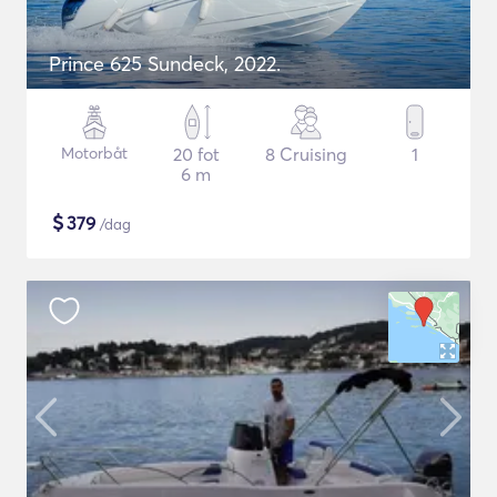
Prince 625 Sundeck, 2022.
Motorbåt
20 fot
8 Cruising
1
6 m
$
379
/dag