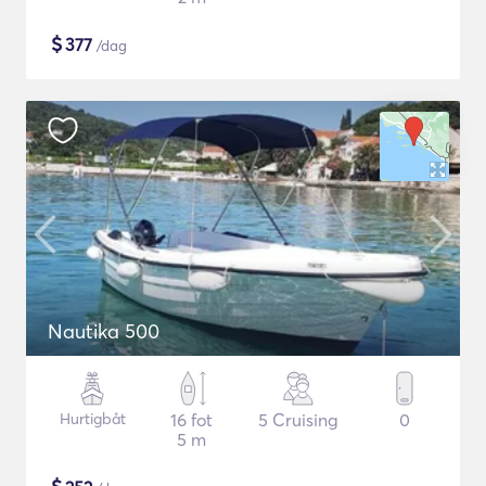
$
377
/dag
Nautika 500
Hurtigbåt
16 fot
5 Cruising
0
5 m