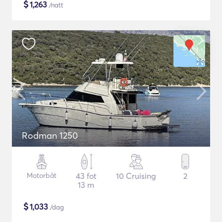
$
1,263
/natt
Rodman 1250
Motorbåt
43 fot
10 Cruising
2
13 m
$
1,033
/dag