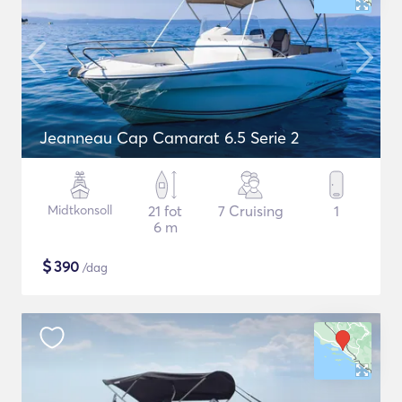
Jeanneau Cap Camarat 6.5 Serie 2
Midtkonsoll
21 fot
7 Cruising
1
6 m
$
390
/dag