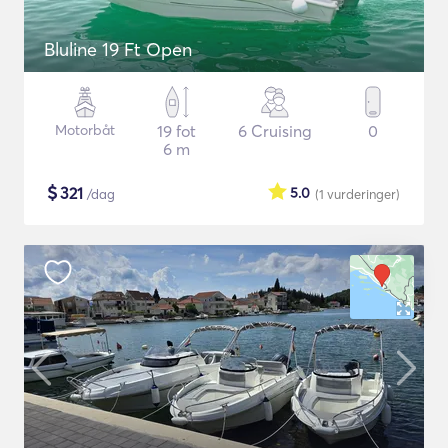
Bluline 19 Ft Open
Motorbåt
19 fot
6 Cruising
0
6 m
$
321
5.0
/dag
(1
vurderinger
)