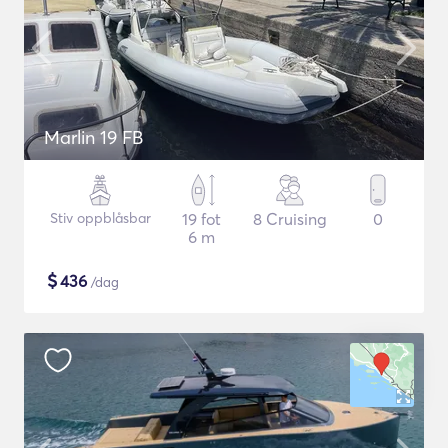
Marlin 19 FB
Stiv oppblåsbar
19 fot
8 Cruising
0
6 m
$
436
/dag