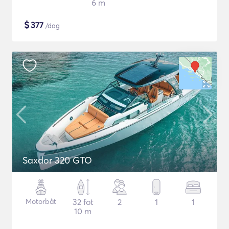
6 m
$
377
/dag
Saxdor 320 GTO
Motorbåt
32 fot
2
1
1
10 m