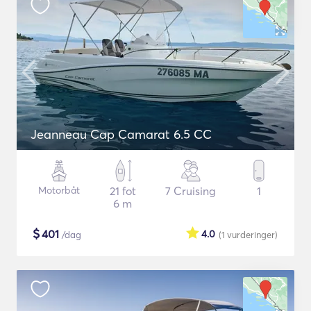
Jeanneau Cap Camarat 6.5 CC
Motorbåt
21 fot
7 Cruising
1
6 m
$
401
4.0
/dag
(1
vurderinger
)