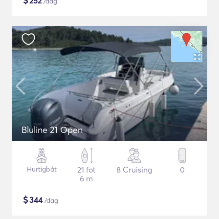
$
252
/dag
Bluline 21 Open
Hurtigbåt
21 fot
8 Cruising
0
6 m
$
344
/dag