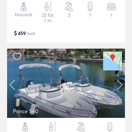
Motorbåt
22 fot
3
1
1
7 m
$
459
/natt
Prince 560