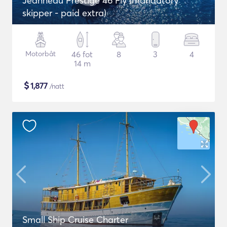
Jeanneau Prestige 46 Fly (mandatory
skipper - paid extra)
Motorbåt
46 fot
8
3
4
14 m
$
1,877
/natt
Small Ship Cruise Charter