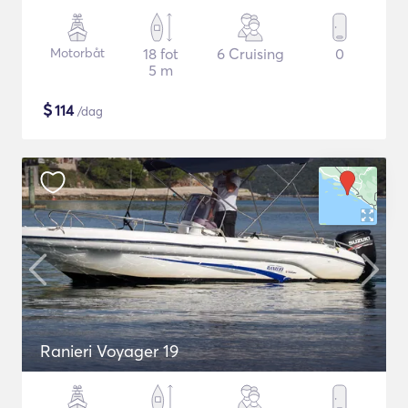
Motorbåt
18 fot
6 Cruising
0
5 m
$
114
/dag
Ranieri Voyager 19