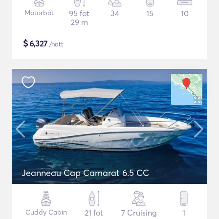
Motorbåt
95 fot
34
15
10
29 m
$
6,327
/natt
Jeanneau Cap Camarat 6.5 CC
Cuddy Cabin
21 fot
7 Cruising
1