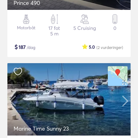
Prince 490
Motorbåt
17 fot
5 Cruising
0
5 m
$
187
5.0
/dag
(2
vurderinger
)
Marine Time Sunny 23