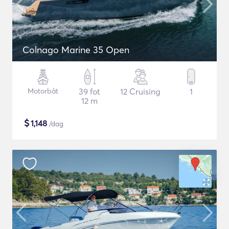
Colnago Marine 35 Open
Motorbåt
39 fot
12 Cruising
1
12 m
$
1,148
/dag