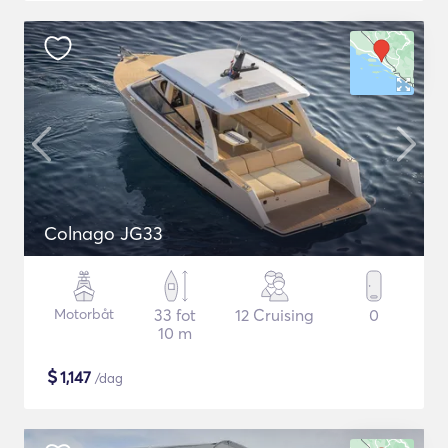
Colnago JG33
Motorbåt
33 fot
12 Cruising
0
10 m
$
1,147
/dag