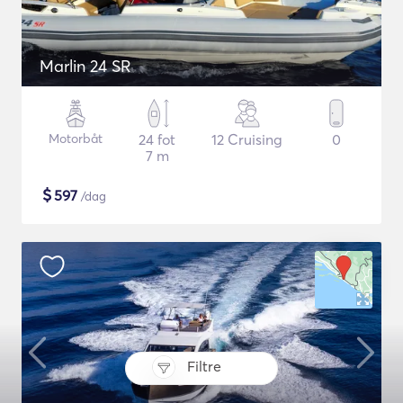
Marlin 24 SR
Motorbåt
24 fot
12 Cruising
0
7 m
$
597
/dag
Filtre