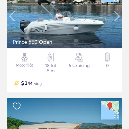
Prince 560 Open
Motorbåt
18 fot
6 Cruising
0
5 m
$
344
/dag