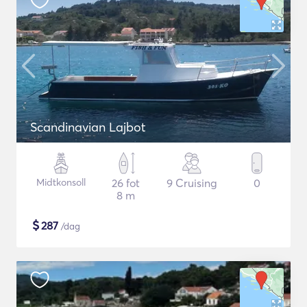
Scandinavian Lajbot
Midtkonsoll
26 fot
9 Cruising
0
8 m
$
287
/dag