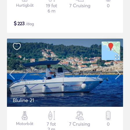
Hurtigbåt
19 fot
7 Cruising
0
6 m
$
223
/dag
Bluline 21
Motorbåt
7 fot
7 Cruising
0
2 m