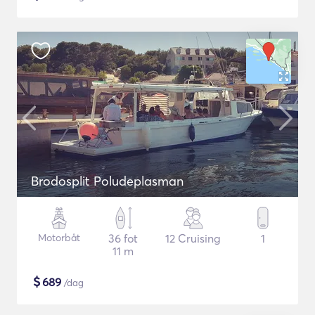
Brodosplit Poludeplasman
Motorbåt
36 fot
12 Cruising
1
11 m
$
689
/dag