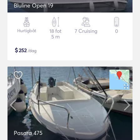
Bluline Open 19
Hurtigbåt
18 fot
7 Cruising
0
5 m
$
252
/dag
Pasara 475