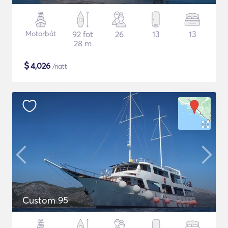
Motorbåt
92 fot
26
13
13
28 m
$
4,026
/natt
Custom 95