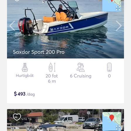
Saxdor Sport 200 Pro
Hurtigbåt
20 fot
6 Cruising
0
6 m
$
493
/dag