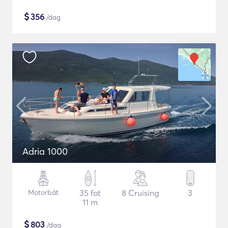
$
356
/dag
Adria 1000
Motorbåt
35 fot
8 Cruising
3
11 m
$
803
/dag