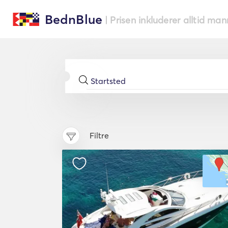
BednBlue
| Prisen inkluderer alltid ma
Filtre