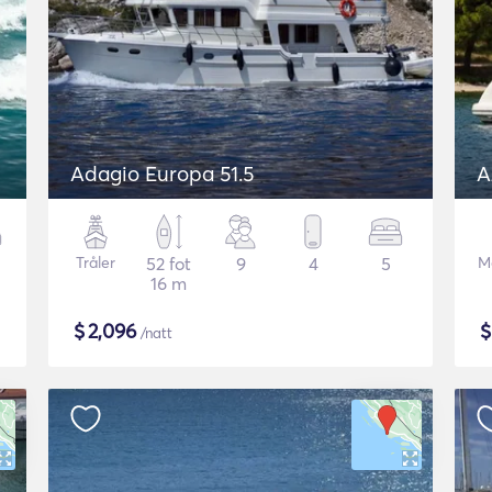
Adagio Europa 51.5
A
Tråler
52 fot
9
4
5
M
16 m
$
2,096
/natt