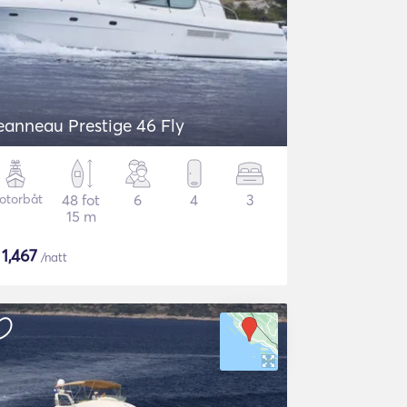
eanneau Prestige 46 Fly
otorbåt
48 fot
6
4
3
15 m
$
1,467
/natt