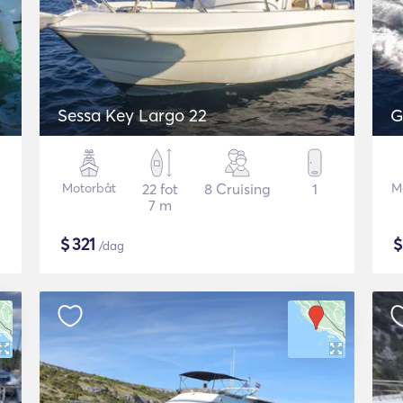
Sessa Key Largo 22
G
Motorbåt
22 fot
8 Cruising
1
M
7 m
$
321
/dag