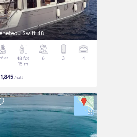
eneteau Swift 48
råler
48 fot
6
3
4
15 m
$
1,845
/natt