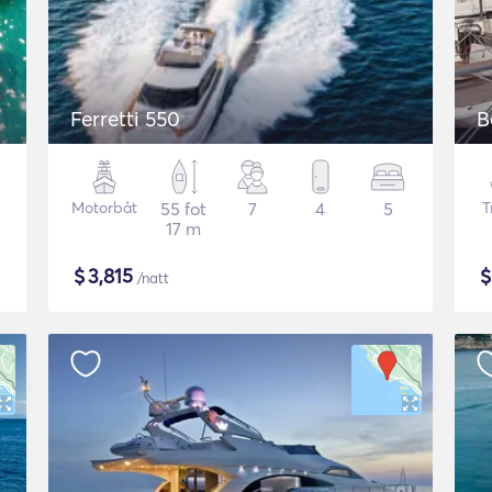
Ferretti 550
B
Motorbåt
55 fot
7
4
5
T
17 m
$
3,815
/natt