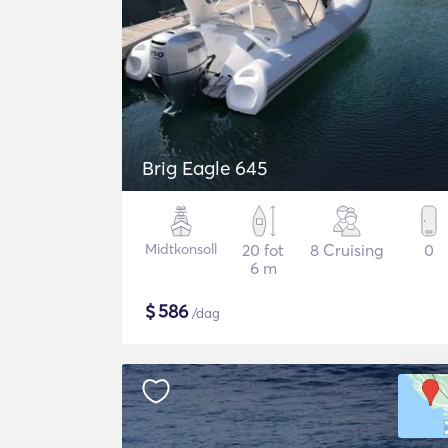
Brig Eagle 645
Midtkonsoll
20 fot
8 Cruising
0
6 m
$
586
/dag