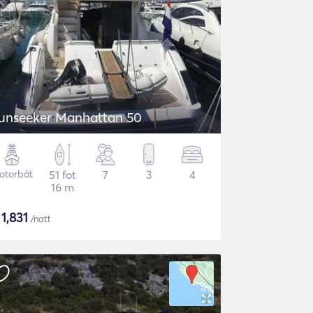
unseeker Manhattan 50
otorbåt
51 fot
7
3
4
16 m
$
1,831
/natt