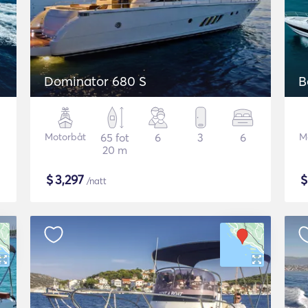
Dominator 680 S
B
Motorbåt
65 fot
6
3
6
M
20 m
$
3,297
/natt