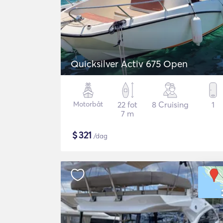
Quicksilver Activ 675 Open
Motorbåt
22 fot
8 Cruising
1
7 m
$
321
/dag