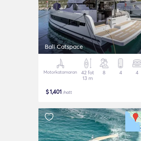
Bali Catspace
Motorkatamaran
42 fot
8
4
4
13 m
$
1,401
/natt