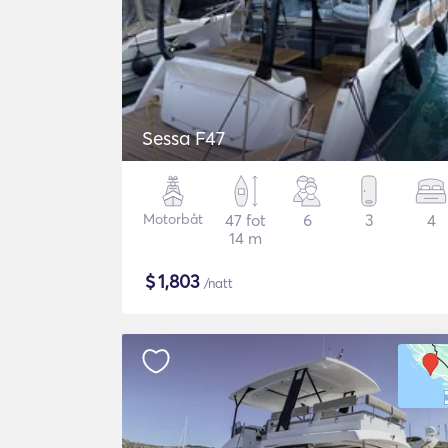
Sessa F47
Motorbåt
47 fot
6
3
4
14 m
$
1,803
/natt