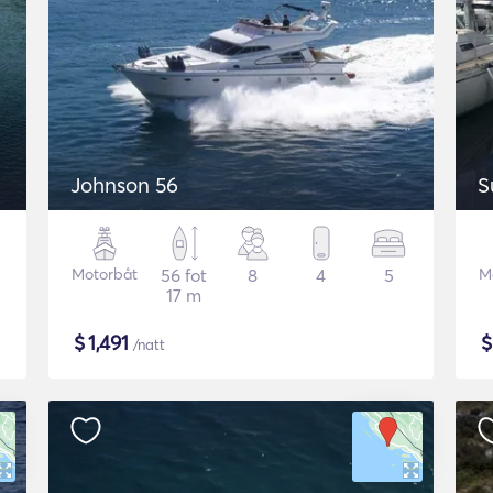
Johnson 56
S
Motorbåt
56 fot
8
4
5
M
17 m
$
1,491
/natt