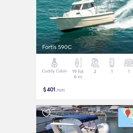
Fortis 590C
Cuddy Cabin
19 fot
2
1
1
6 m
$
401
/natt