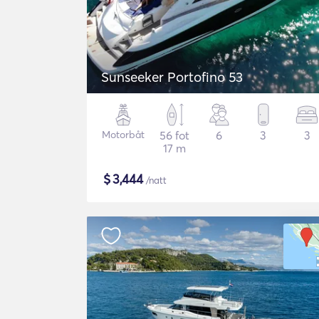
Sunseeker Portofino 53
Motorbåt
56 fot
6
3
3
17 m
$
3,444
/natt