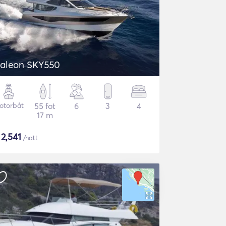
aleon SKY550
otorbåt
55 fot
6
3
4
17 m
$
2,541
/natt