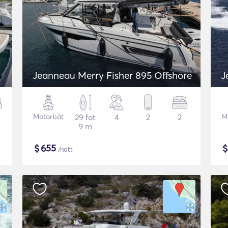
Jeanneau Merry Fisher 895 Offshore
J
Motorbåt
29 fot
4
2
2
M
9 m
$
655
/natt