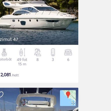
zimut 47
otorbåt
49 fot
8
3
6
15 m
$
2,081
/natt