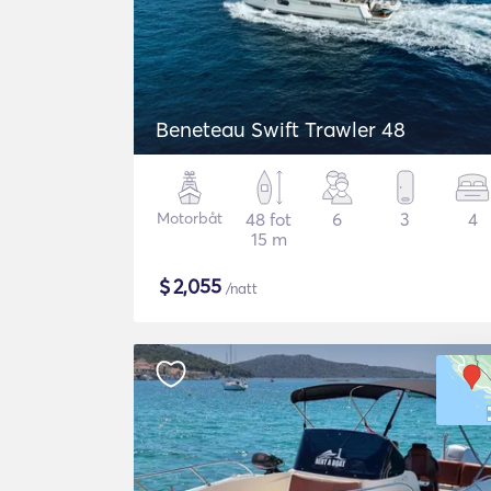
Beneteau Swift Trawler 48
Motorbåt
48 fot
6
3
4
15 m
$
2,055
/natt