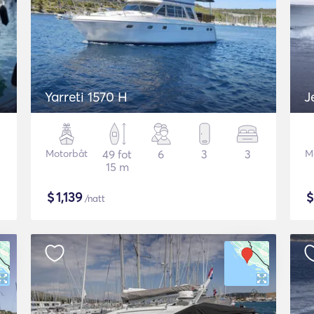
Yarreti 1570 H
J
Motorbåt
49 fot
6
3
3
M
15 m
$
1,139
/natt