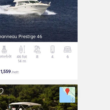
eanneau Prestige 46
otorbåt
46 fot
8
4
6
14 m
$
1,559
/natt