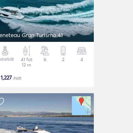
eneteau Gran Turismo 41
otorbåt
41 fot
6
2
4
12 m
$
1,227
/natt