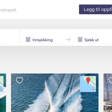
Legg til oppf
nnskapet.