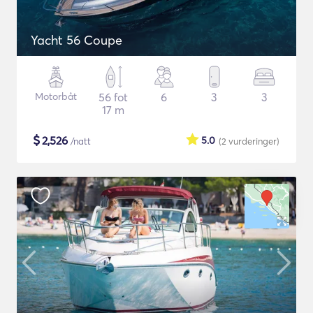
Yacht 56 Coupe
Motorbåt
56 fot
6
3
3
17 m
$
2,526
5.0
/natt
(2
vurderinger
)