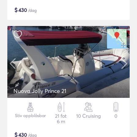
$
430
/dag
Nuova Jolly Prince 21
Stiv oppblåsbar
21 fot
10 Cruising
0
6 m
$
430
/dag