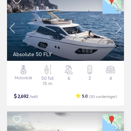
Absolute 50 FLY
Motorbåt
50 fot
6
3
4
15 m
$
2,692
5.0
/natt
(30
vurderinger
)