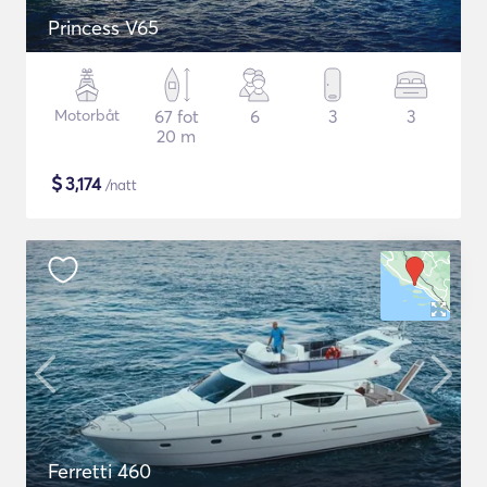
Princess V65
Motorbåt
67 fot
6
3
3
20 m
$
3,174
/natt
Ferretti 460