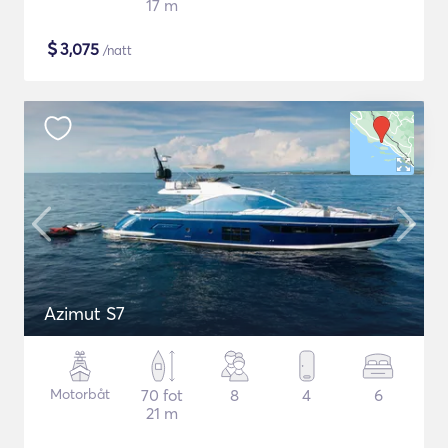
17 m
$
3,075
/natt
Azimut S7
Motorbåt
70 fot
8
4
6
21 m