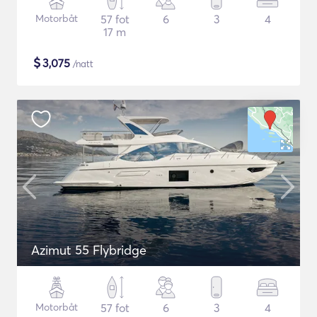
Motorbåt
57 fot
6
3
4
17 m
$
3,075
/natt
Azimut 55 Flybridge
Motorbåt
57 fot
6
3
4