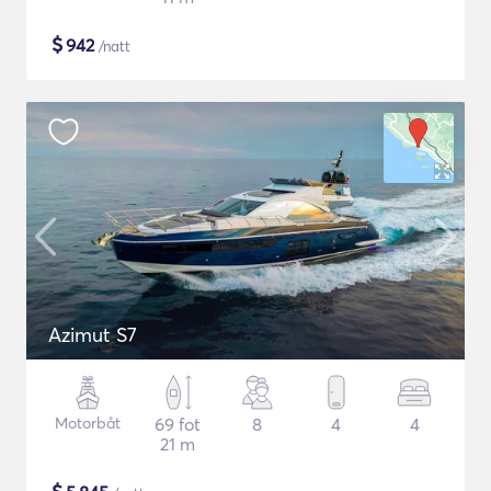
$
942
/natt
Azimut S7
Motorbåt
69 fot
8
4
4
21 m