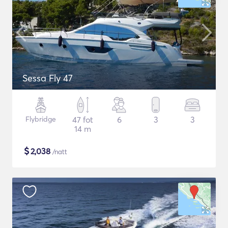
Sessa Fly 47
Flybridge
47 fot
6
3
3
14 m
$
2,038
/natt