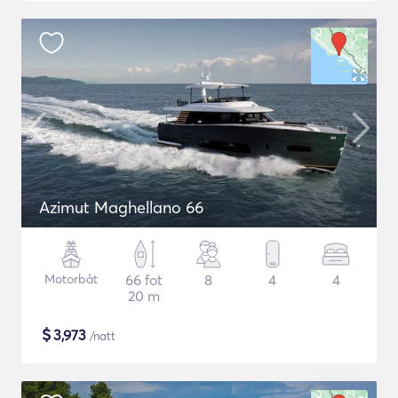
Azimut Maghellano 66
Motorbåt
66 fot
8
4
4
20 m
$
3,973
/natt