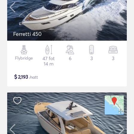
Ferretti 450
Flybridge
47 fot
6
3
3
14 m
$
2,193
/natt