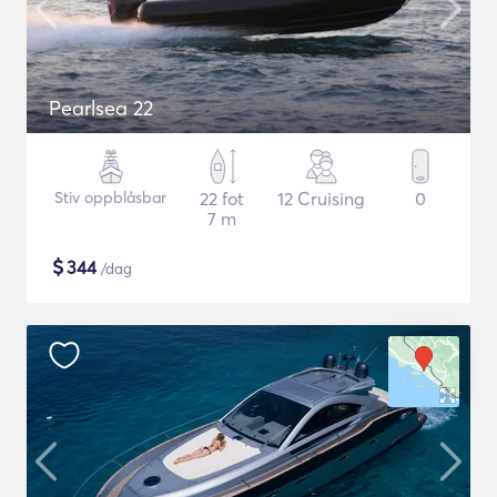
Pearlsea 22
Stiv oppblåsbar
22 fot
12 Cruising
0
7 m
$
344
/dag