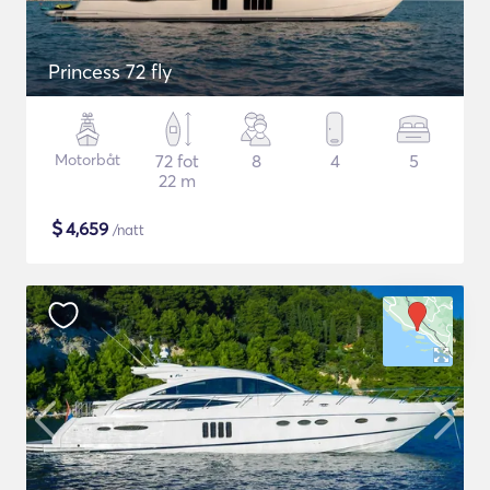
Princess 72 fly
Motorbåt
72 fot
8
4
5
22 m
$
4,659
/natt