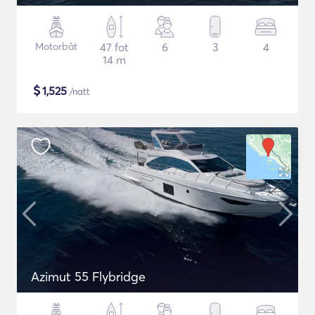
Motorbåt
47 fot
6
3
4
14 m
$
1,525
/natt
Azimut 55 Flybridge