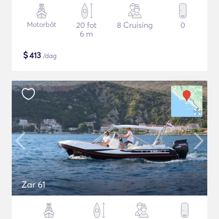
Motorbåt
20 fot
8 Cruising
0
6 m
$
413
/dag
Zar 61