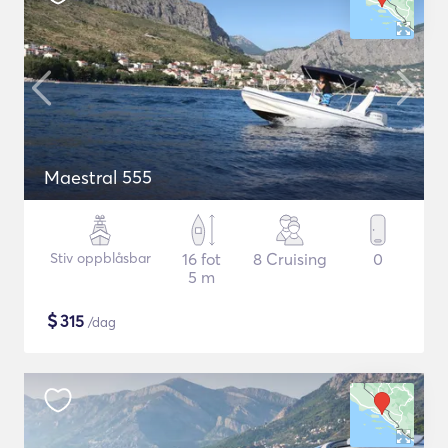
Maestral 555
Stiv oppblåsbar
16 fot
8 Cruising
0
5 m
$
315
/dag