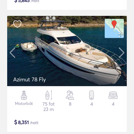
$
5,845
/natt
Azimut 78 Fly
Motorbåt
75 fot
8
4
4
23 m
$
8,351
/natt