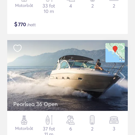
Motorbåt
33 fot
4
2
2
10 m
$
770
/natt
Pearlsea 36 Open
Motorbåt
37 fot
6
2
3
11 m