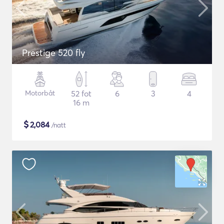
Prestige 520 fly
Motorbåt
52 fot
6
3
4
16 m
$
2,084
/natt