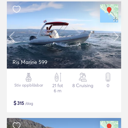
Ris Marine 599
Stiv oppblåsbar
21 fot
8 Cruising
0
6 m
$
315
/dag