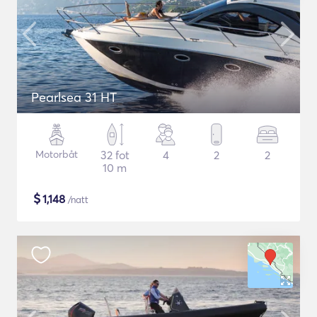
Pearlsea 31 HT
Motorbåt
32 fot
4
2
2
10 m
$
1,148
/natt