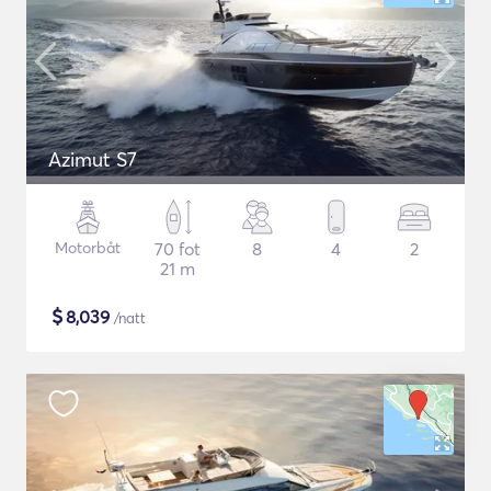
Azimut S7
Motorbåt
70 fot
8
4
2
21 m
$
8,039
/natt