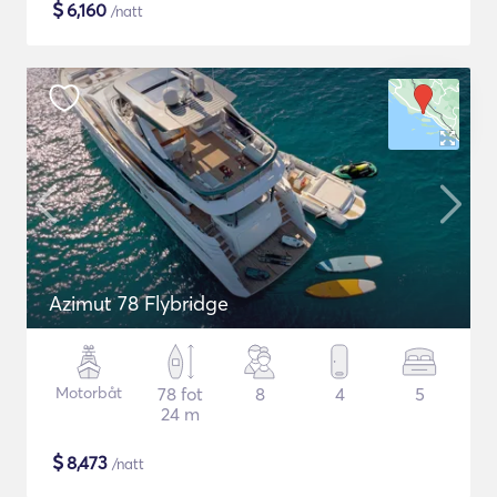
$
6,160
/natt
Azimut 78 Flybridge
Motorbåt
78 fot
8
4
5
24 m
$
8,473
/natt