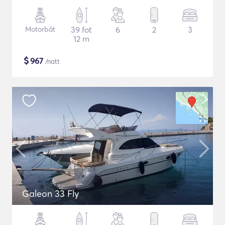
Motorbåt
39 fot
6
2
3
12 m
$
967
/natt
Galeon 33 Fly