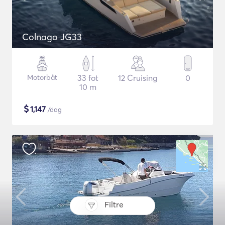
Colnago JG33
Motorbåt
33 fot
12 Cruising
0
10 m
$
1,147
/dag
Filtre