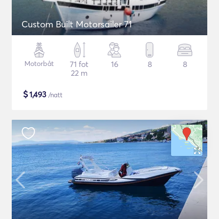
Custom Built Motorsailer 71
Motorbåt
71 fot
16
8
8
22 m
$
1,493
/natt