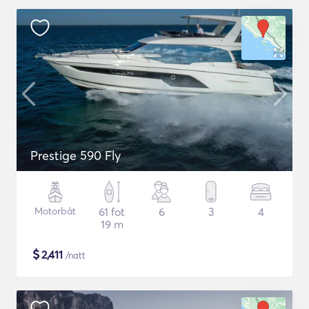
Prestige 590 Fly
Motorbåt
61 fot
6
3
4
19 m
$
2,411
/natt