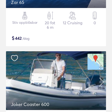
Zar 65
Stiv oppblåsbar
20 fot
12 Cruising
0
6 m
$
442
/dag
Joker Coaster 600