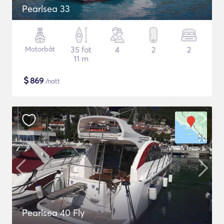
Pearlsea 33
Motorbåt
35 fot
4
2
2
11 m
$
869
/natt
Pearlsea 40 Fly