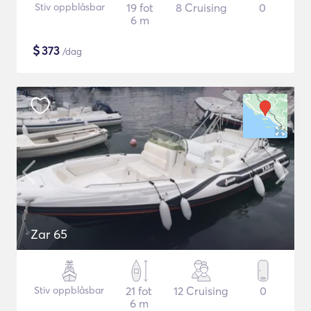
Stiv oppblåsbar
19 fot
8 Cruising
0
6 m
$
373
/dag
Zar 65
Stiv oppblåsbar
21 fot
12 Cruising
0
6 m