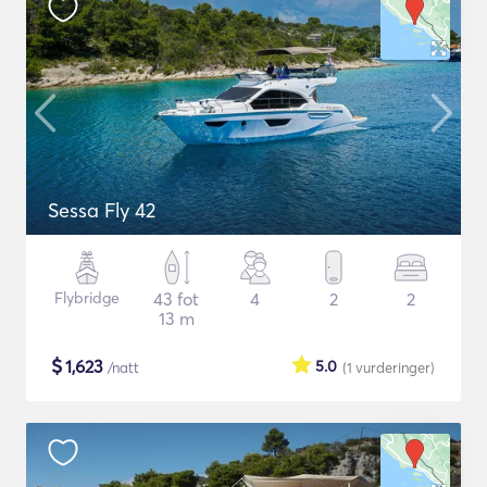
Sessa Fly 42
Flybridge
43 fot
4
2
2
13 m
$
1,623
5.0
/natt
(1
vurderinger
)