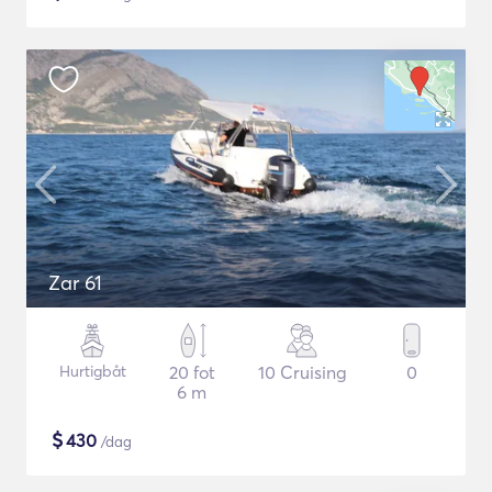
Zar 61
Hurtigbåt
20 fot
10 Cruising
0
6 m
$
430
/dag