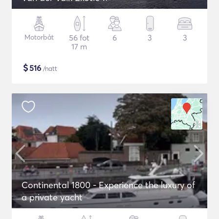
Motorbåt
56 fot
6
3
3
17 m
$
516
/natt
Continental 1800 - Experience the luxury of
a private yacht