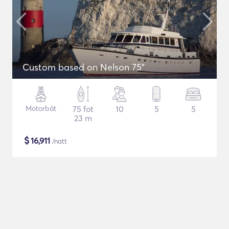
Custom based on Nelson 75"
Motorbåt
75 fot
10
5
5
23 m
$
16,911
/natt