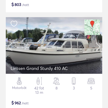
$
803
/natt
Linssen Grand Sturdy 410 AC
Motorbåt
42 fot
8
3
5
13 m
$
962
/natt