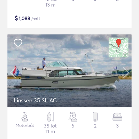
13 m
$
1,088
/natt
Linssen 35 SL AC
Motorbåt
35 fot
6
2
3
11 m