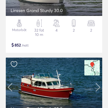
Linssen Grand Sturdy 30.0
Motorbåt
32 fot
4
2
2
10 m
$
852
/natt