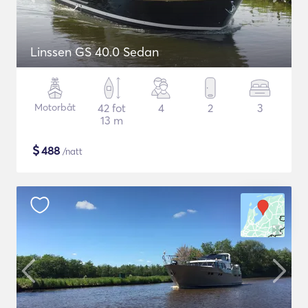
Linssen GS 40.0 Sedan
Motorbåt
42 fot
4
2
3
13 m
$
488
/natt