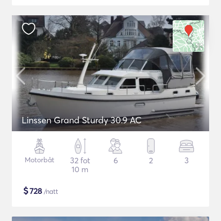
Linssen Grand Sturdy 30.9 AC
Motorbåt
32 fot
6
2
3
10 m
$
728
/natt