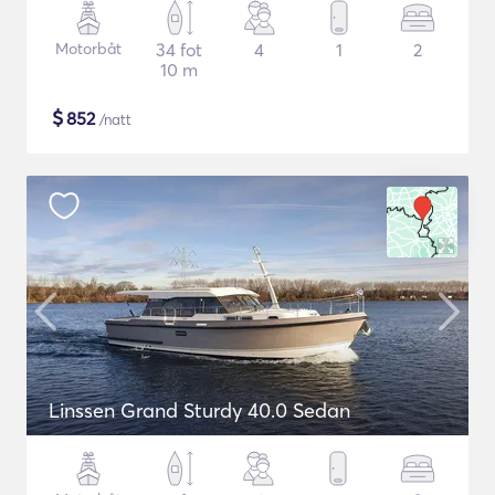
Motorbåt
34 fot
4
1
2
10 m
$
852
/natt
Linssen Grand Sturdy 40.0 Sedan