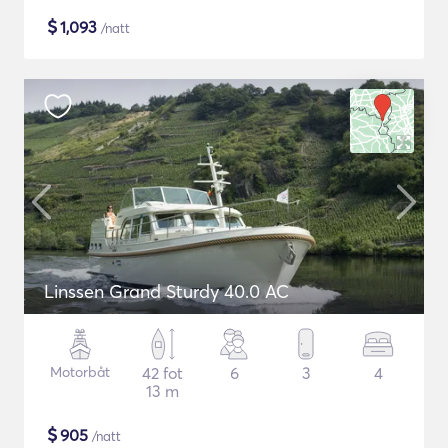
$
1,093
/natt
Linssen Grand Sturdy 40.0 AC
Motorbåt
42 fot
6
3
4
13 m
$
905
/natt