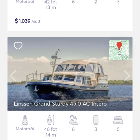
Motorbåt
42 fot
6
2
3
13 m
$
1,039
/natt
Linssen Grand Sturdy 45.0 AC Intero
Motorbåt
46 fot
6
3
5
14 m