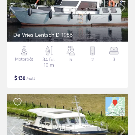
De Vries Lentsch D-1986
Motorbåt
34 fot
5
2
3
10 m
$
138
/natt