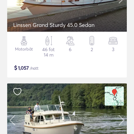
Linssen Grand Sturdy 45.0 Sedan
Motorbåt
46 fot
6
2
3
14 m
$
1,057
/natt