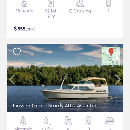
Motorbåt
62 fot
12 Cruising
1
19 m
$
855
/dag
Linssen Grand Sturdy 40.0 AC Intero
Motorbåt
42 fot
8
3
5