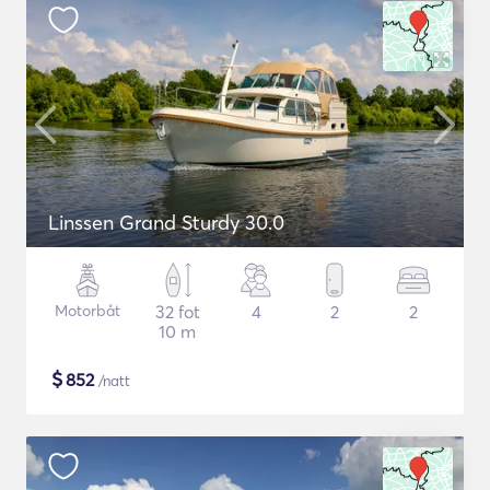
Linssen Grand Sturdy 30.0
Motorbåt
32 fot
4
2
2
10 m
$
852
/natt