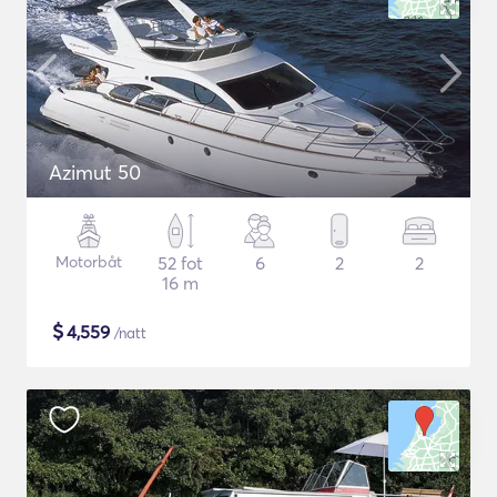
Azimut 50
Motorbåt
52 fot
6
2
2
16 m
$
4,559
/natt