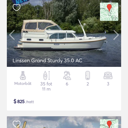
Linssen Grand Sturdy 35.0 AC
Motorbåt
35 fot
6
2
3
11 m
$
825
/natt