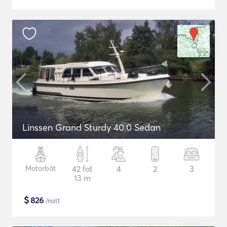
Linssen Grand Sturdy 40.0 Sedan
Motorbåt
42 fot
4
2
3
13 m
$
826
/natt