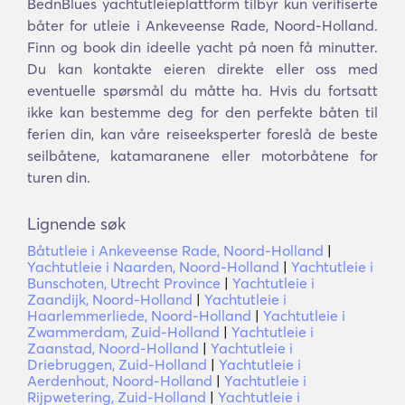
BednBlues yachtutleieplattform tilbyr kun verifiserte
båter for utleie i Ankeveense Rade, Noord-Holland.
Finn og book din ideelle yacht på noen få minutter.
Du kan kontakte eieren direkte eller oss med
eventuelle spørsmål du måtte ha. Hvis du fortsatt
ikke kan bestemme deg for den perfekte båten til
ferien din, kan våre reiseeksperter foreslå de beste
seilbåtene, katamaranene eller motorbåtene for
turen din.
Lignende søk
Båtutleie i Ankeveense Rade, Noord-Holland
|
Yachtutleie i Naarden, Noord-Holland
|
Yachtutleie i
Bunschoten, Utrecht Province
|
Yachtutleie i
Zaandijk, Noord-Holland
|
Yachtutleie i
Haarlemmerliede, Noord-Holland
|
Yachtutleie i
Zwammerdam, Zuid-Holland
|
Yachtutleie i
Zaanstad, Noord-Holland
|
Yachtutleie i
Driebruggen, Zuid-Holland
|
Yachtutleie i
Aerdenhout, Noord-Holland
|
Yachtutleie i
Rijpwetering, Zuid-Holland
|
Yachtutleie i