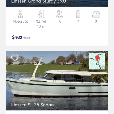
Linssen Grand Sturdy 35.0
Motorbåt
34 fot
6
2
3
10 m
$
932
/natt
Linssen SL 35 Sedan