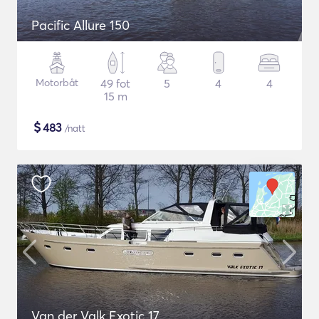
Pacific Allure 150
Motorbåt
49 fot
5
4
4
15 m
$
483
/natt
Van der Valk Exotic 17