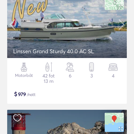
Linssen Grand Sturdy 40.0 AC SL
Motorbåt
42 fot
6
3
4
13 m
$
979
/natt