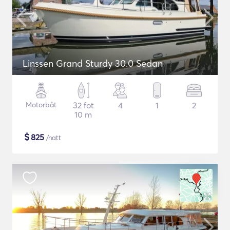
Linssen Grand Sturdy 30.0 Sedan
Motorbåt
32 fot
4
1
2
10 m
$
825
/natt