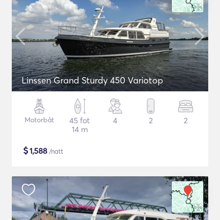
Linssen Grand Sturdy 450 Variotop
Motorbåt
45 fot
4
2
2
14 m
$
1,588
/natt