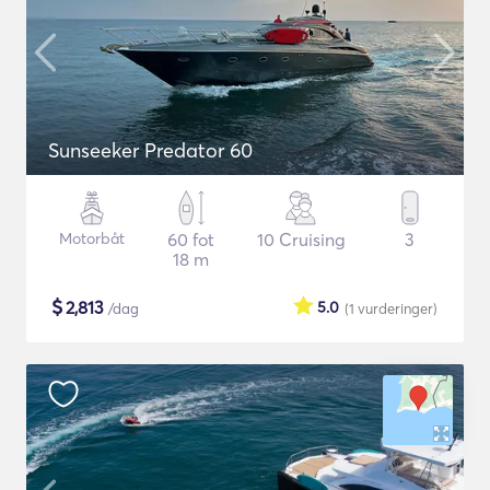
Sunseeker Predator 60
Motorbåt
60 fot
10 Cruising
3
18 m
$
2,813
5.0
/dag
(1
vurderinger
)