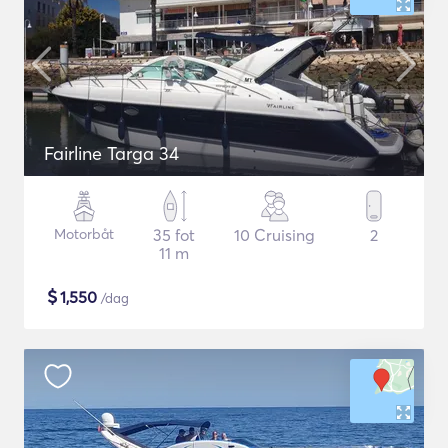
Fairline Targa 34
Motorbåt
35 fot
10 Cruising
2
11 m
$
1,550
/dag