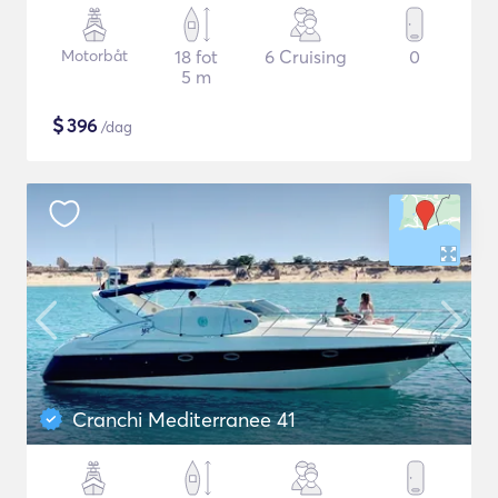
Motorbåt
18 fot
6 Cruising
0
5 m
$
396
/dag
Cranchi Mediterranee 41