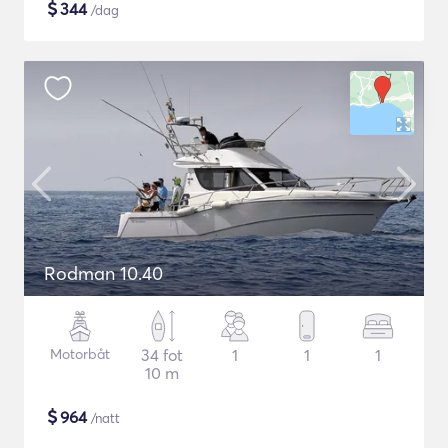
$
344
/dag
Rodman 10.40
Motorbåt
34 fot
1
1
1
10 m
$
964
/natt