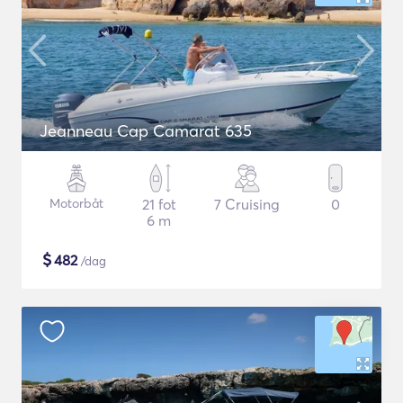
Jeanneau Cap Camarat 635
Motorbåt
21 fot
7 Cruising
0
6 m
$
482
/dag