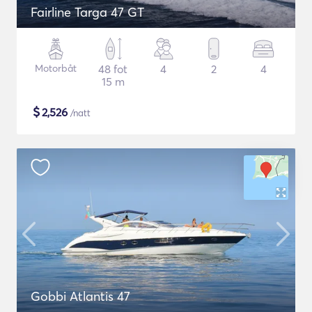
Fairline Targa 47 GT
Motorbåt
48 fot
4
2
4
15 m
$
2,526
/natt
Gobbi Atlantis 47