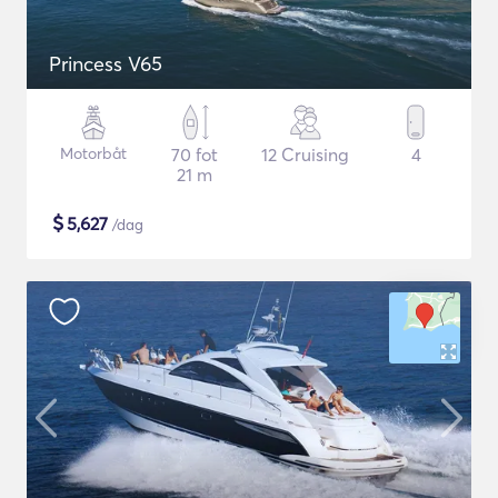
Princess V65
Motorbåt
70 fot
12 Cruising
4
21 m
$
5,627
/dag