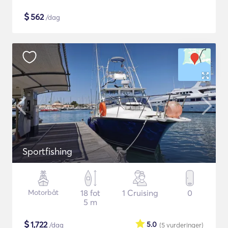
$
562
/dag
Sportfishing
Motorbåt
18 fot
1 Cruising
0
5 m
$
1,722
5.0
/dag
(5
vurderinger
)