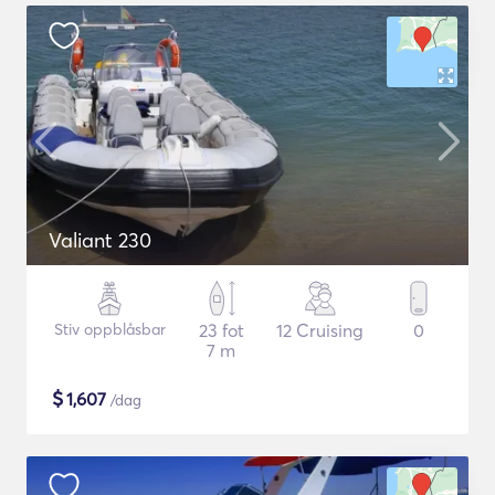
Valiant 230
Stiv oppblåsbar
23 fot
12 Cruising
0
7 m
$
1,607
/dag