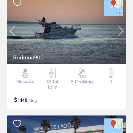
Rodman900
Motorbåt
33 fot
5 Cruising
1
10 m
$
1,148
/dag