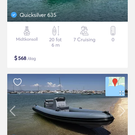
Quicksilver 635
Midtkonsoll
20 fot
7 Cruising
0
6 m
$
568
/dag