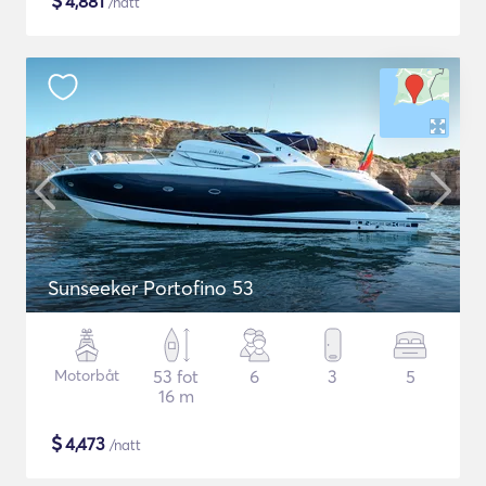
$
4,881
/natt
Sunseeker Portofino 53
Motorbåt
53 fot
6
3
5
16 m
$
4,473
/natt