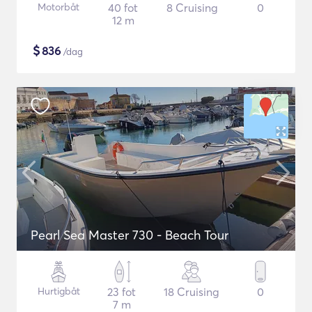
Motorbåt
40 fot
8 Cruising
0
12 m
$
836
/dag
Pearl Sea Master 730 - Beach Tour
Hurtigbåt
23 fot
18 Cruising
0
7 m