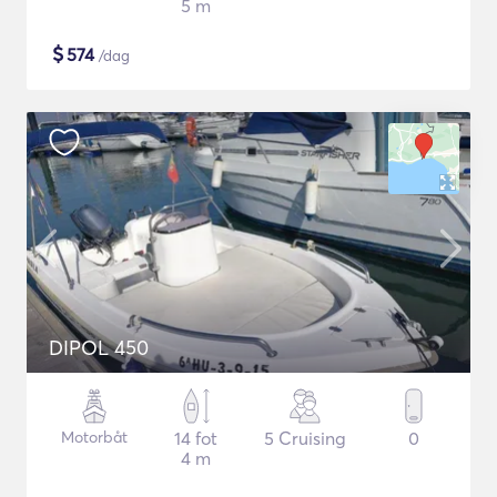
5 m
$
574
/dag
DIPOL 450
Motorbåt
14 fot
5 Cruising
0
4 m