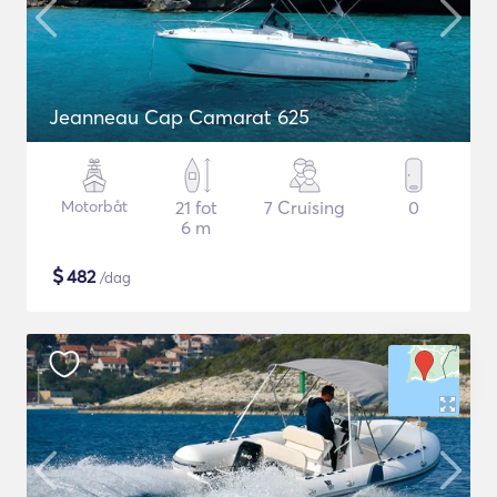
Jeanneau Cap Camarat 625
Motorbåt
21 fot
7 Cruising
0
6 m
$
482
/dag