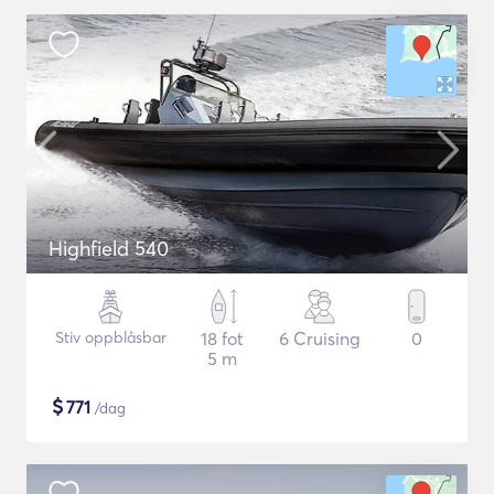
Highfield 540
Stiv oppblåsbar
18 fot
6 Cruising
0
5 m
$
771
/dag