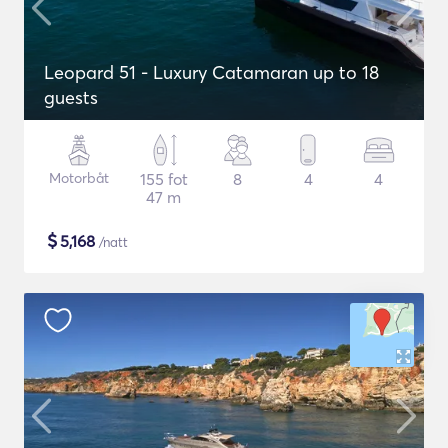
Leopard 51 - Luxury Catamaran up to 18
guests
Motorbåt
155 fot
8
4
4
47 m
$
5,168
/natt