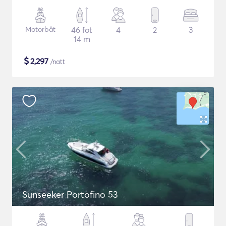
Motorbåt
46 fot
4
2
3
14 m
$
2,297
/natt
Sunseeker Portofino 53