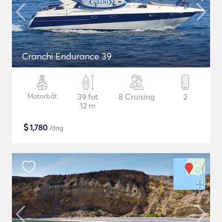
Cranchi Endurance 39
Motorbåt
39 fot
8 Cruising
2
12 m
$
1,780
/dag