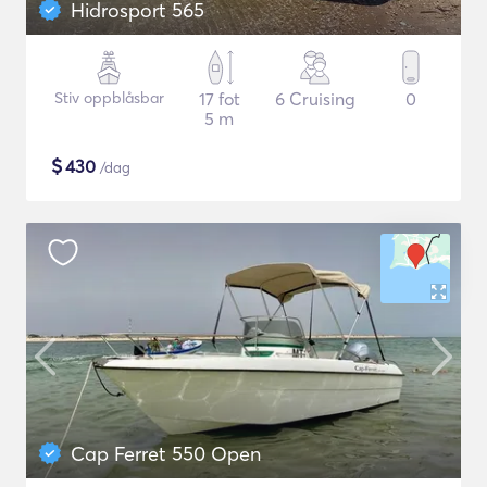
Hidrosport 565
Stiv oppblåsbar
17 fot
6 Cruising
0
5 m
$
430
/dag
Cap Ferret 550 Open