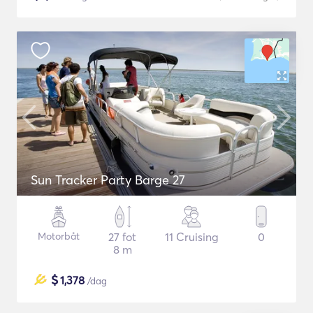
Sun Tracker Party Barge 27
Motorbåt
27 fot
11 Cruising
0
8 m
$
1,378
/dag