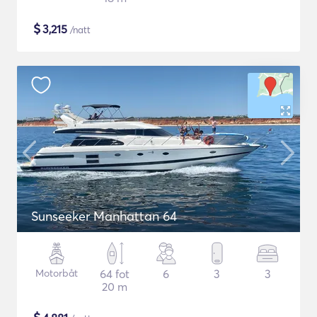
$
3,215
/natt
Sunseeker Manhattan 64
Motorbåt
64 fot
6
3
3
20 m