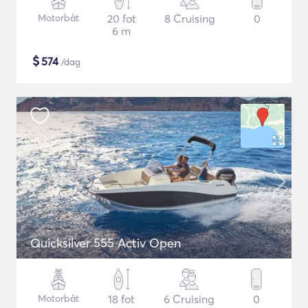
Motorbåt
20 fot
8 Cruising
0
6 m
$
574
/dag
Quicksilver 555 Activ Open
Motorbåt
18 fot
6 Cruising
0