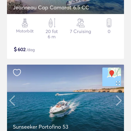
Jeanneau Cap Camarat 6.5 CC
Motorbåt
20 fot
7 Cruising
0
6 m
$
602
/dag
Sunseeker Portofino 53