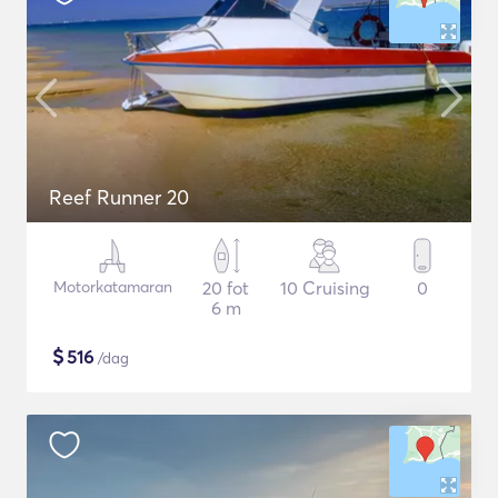
Reef Runner 20
Motorkatamaran
20 fot
10 Cruising
0
6 m
$
516
/dag