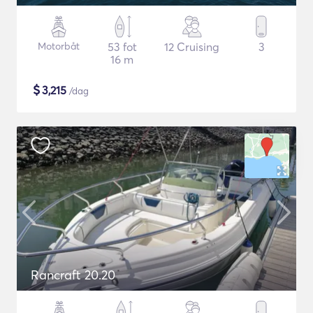
Motorbåt
53 fot
12 Cruising
3
16 m
$
3,215
/dag
Rancraft 20.20