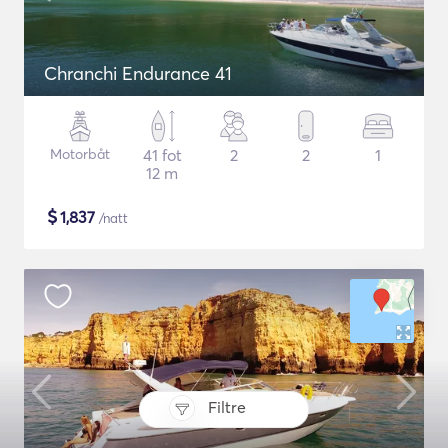
Chranchi Endurance 41
Motorbåt
41 fot
2
2
1
12 m
$
1,837
/natt
Filtre