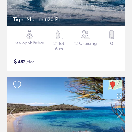
Tiger Marine 620 PL
Stiv oppblåsbar
21 fot
12 Cruising
0
6 m
$
482
/dag