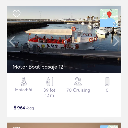
Motor Boat pasaje 12
Motorbåt
39 fot
70 Cruising
0
12 m
$
964
/dag