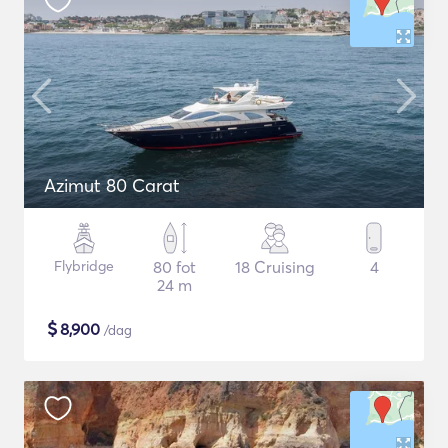
Azimut 80 Carat
Flybridge
80 fot
18 Cruising
4
24 m
$
8,900
/dag