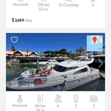
Motorbåt
174 fot
12 Cruising
2
53 m
$
2,469
/dag
Johnson 58
Motorbåt
58 fot
6
3
3
18 m