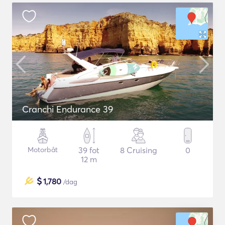
Cranchi Endurance 39
Motorbåt
39 fot
8 Cruising
0
12 m
$
1,780
/dag