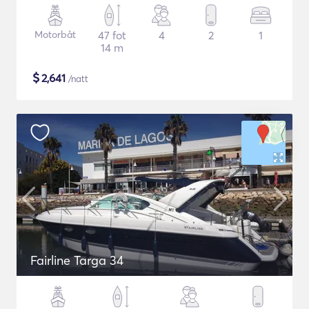
Motorbåt
47 fot
4
2
1
14 m
$
2,641
/natt
Fairline Targa 34