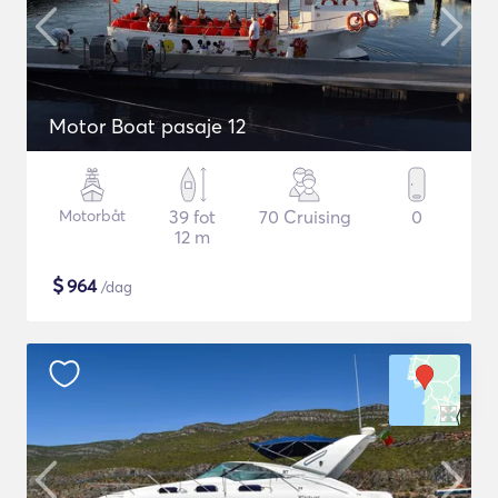
Motor Boat pasaje 12
Motorbåt
39 fot
70 Cruising
0
12 m
$
964
/dag