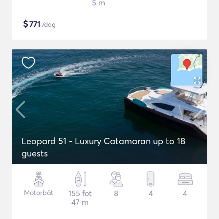
5 m
$
771
/dag
Leopard 51 - Luxury Catamaran up to 18
guests
Motorbåt
155 fot
8
4
4
47 m