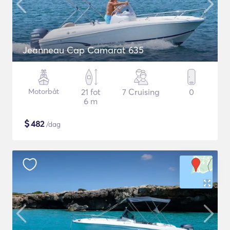
Jeanneau Cap Camarat 635
Motorbåt
21 fot
7 Cruising
0
6 m
$
482
/dag