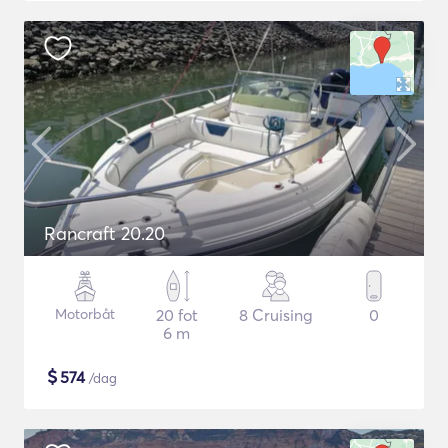
Rancraft 20.20
Motorbåt
20 fot
8 Cruising
0
6 m
$
574
/dag