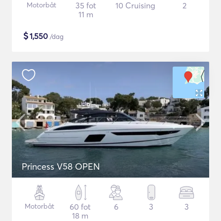
Motorbåt
35 fot
10 Cruising
2
11 m
$
1,550
/dag
Princess V58 OPEN
Motorbåt
60 fot
6
3
3
18 m