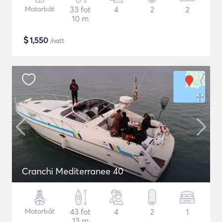
Motorbåt
33 fot
4
2
2
10 m
$
1,550
/natt
Cranchi Mediterranee 40
Motorbåt
43 fot
4
2
1
13 m