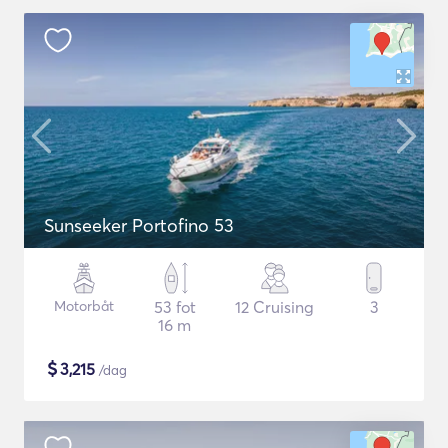
Sunseeker Portofino 53
Motorbåt
53 fot
12 Cruising
3
16 m
$
3,215
/dag