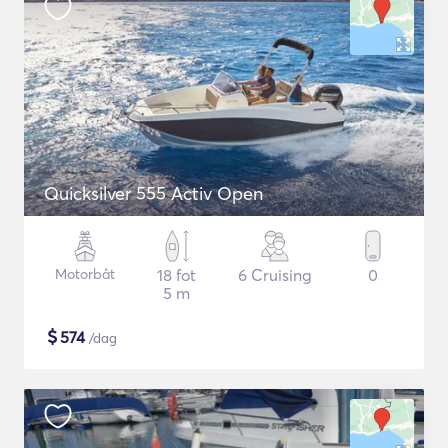
Quicksilver 555 Activ Open
Motorbåt
18 fot
6 Cruising
0
5 m
$
574
/dag