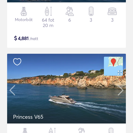
Motorbåt
64 fot
6
3
3
20 m
$
4,881
/natt
Princess V65