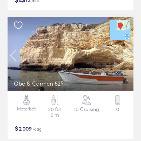
$
4,473
/natt
Obe & Carmen 625
Motorbåt
20 fot
10 Cruising
0
6 m
$
2,009
/dag