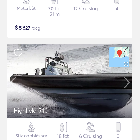
Motorbåt
70 fot
12 Cruising
4
21 m
$
5,627
/dag
Highfield 540
Stiv oppblåsbar
18 fot
6 Cruising
0