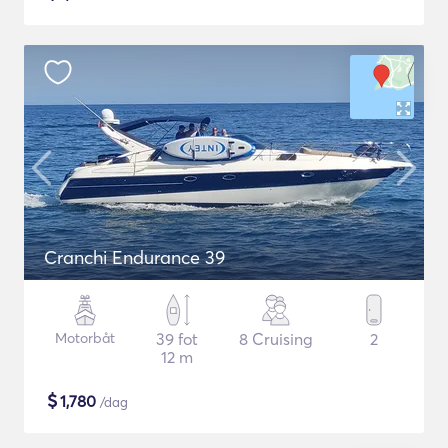
Cranchi Endurance 39
Motorbåt
39 fot
8 Cruising
2
12 m
$
1,780
/dag