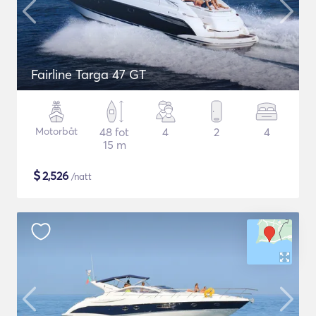
Fairline Targa 47 GT
Motorbåt
48 fot
4
2
4
15 m
$
2,526
/natt