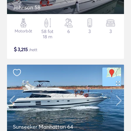
Johnson 58
Motorbåt
58 fot
6
3
3
18 m
$
3,215
/natt
Sunseeker Manhattan 64