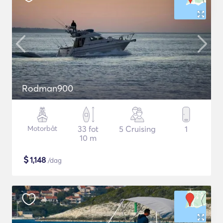
Rodman900
Motorbåt
33 fot
5 Cruising
1
10 m
$
1,148
/dag