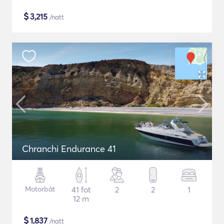
$
3,215
/natt
Chranchi Endurance 41
Motorbåt
41 fot
2
2
1
12 m
$
1,837
/natt