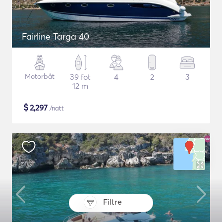
Fairline Targa 40
Motorbåt
39 fot
4
2
3
12 m
$
2,297
/natt
Filtre