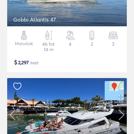
Gobbi Atlantis 47
Motorbåt
46 fot
4
2
3
14 m
$
2,297
/natt