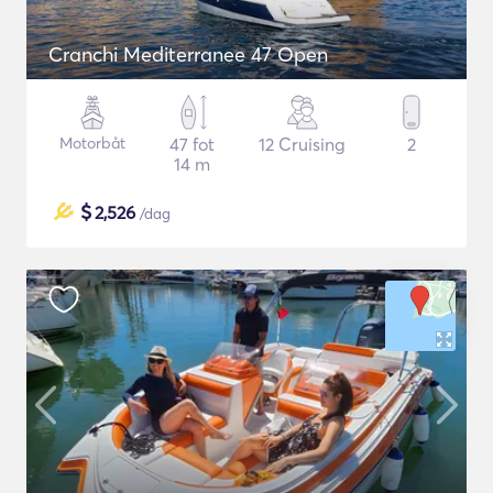
Cranchi Mediterranee 47 Open
Motorbåt
47 fot
12 Cruising
2
14 m
$
2,526
/dag