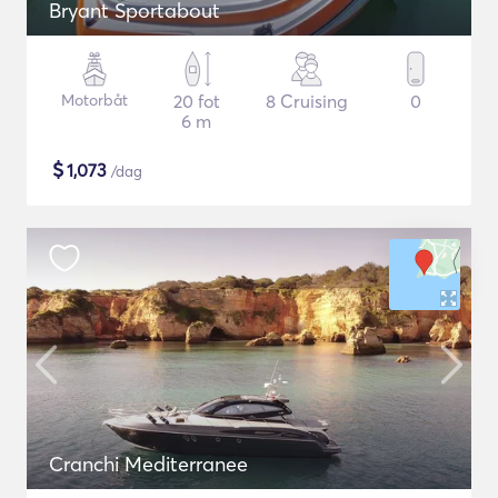
Bryant Sportabout
Motorbåt
20 fot
8 Cruising
0
6 m
$
1,073
/dag
Cranchi Mediterranee