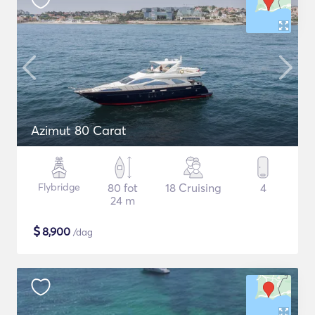
Azimut 80 Carat
Flybridge
80 fot
18 Cruising
4
24 m
$
8,900
/dag