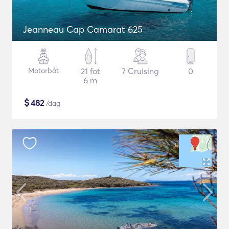
Jeanneau Cap Camarat 625
Motorbåt
21 fot
7 Cruising
0
6 m
$
482
/dag