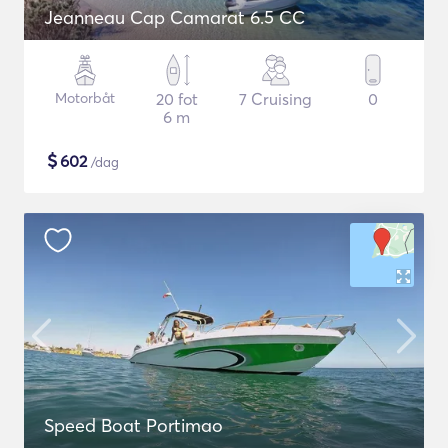
Jeanneau Cap Camarat 6.5 CC
Motorbåt
20 fot
7 Cruising
0
6 m
$
602
/dag
Speed Boat Portimao