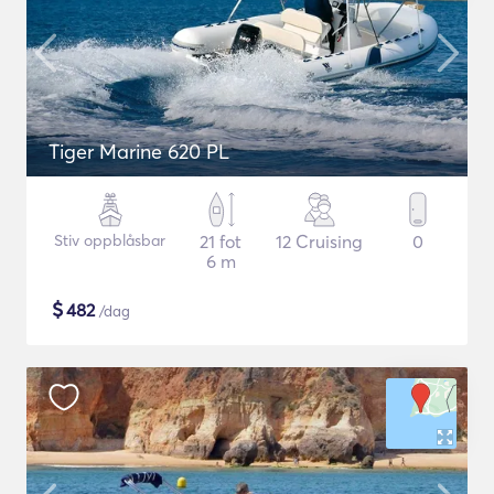
Tiger Marine 620 PL
Stiv oppblåsbar
21 fot
12 Cruising
0
6 m
$
482
/dag