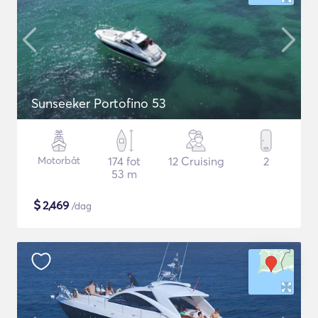
Sunseeker Portofino 53
Motorbåt
174 fot
12 Cruising
2
53 m
$
2,469
/dag