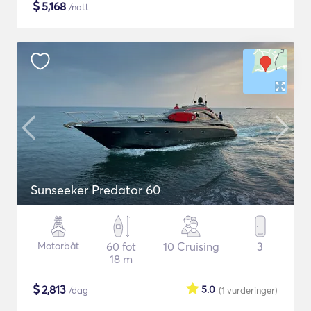
$
5,168
/natt
Sunseeker Predator 60
Motorbåt
60 fot
10 Cruising
3
18 m
$
2,813
5.0
/dag
(1
vurderinger
)