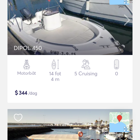
DIPOL 450
Motorbåt
14 fot
5 Cruising
0
4 m
$
344
/dag