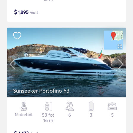
$
1,895
/natt
Sunseeker Portofino 53
Motorbåt
53 fot
6
3
5
16 m