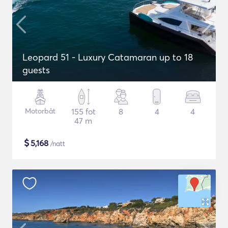
Leopard 51 - Luxury Catamaran up to 18
guests
Motorbåt
155 fot
8
4
4
47 m
$
5,168
/natt