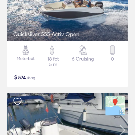
Quicksilver 555 Activ Open
Motorbåt
18 fot
6 Cruising
0
5 m
$
574
/dag