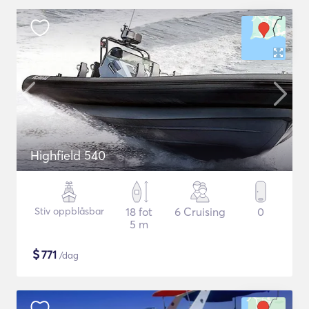
Highfield 540
Stiv oppblåsbar
18 fot
6 Cruising
0
5 m
$
771
/dag