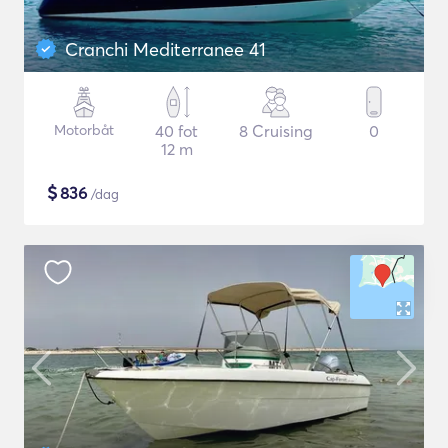
Cranchi Mediterranee 41
Motorbåt
40 fot
8 Cruising
0
12 m
$
836
/dag