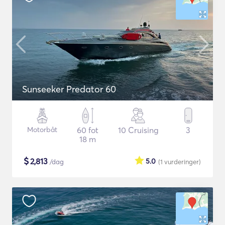
Sunseeker Predator 60
Motorbåt
60 fot
10 Cruising
3
18 m
$
2,813
5.0
/dag
(1
vurderinger
)