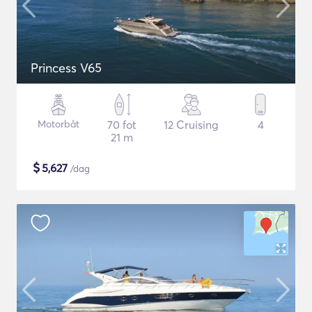
Princess V65
Motorbåt
70 fot
12 Cruising
4
21 m
$
5,627
/dag