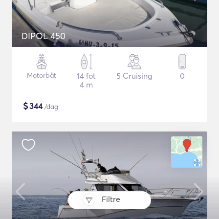
DIPOL 450
Motorbåt
14 fot
5 Cruising
0
4 m
$
344
/dag
Filtre