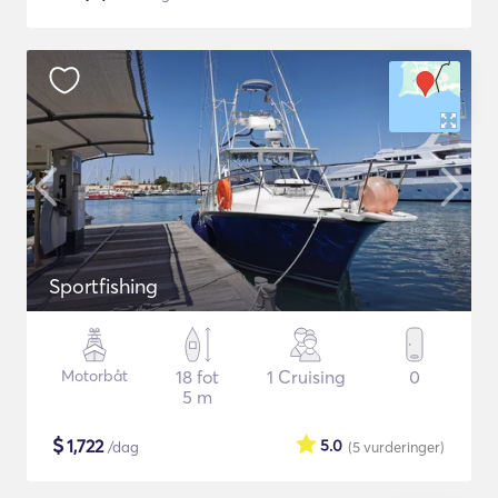
Sportfishing
Motorbåt
18 fot
1 Cruising
0
5 m
$
1,722
5.0
/dag
(5
vurderinger
)