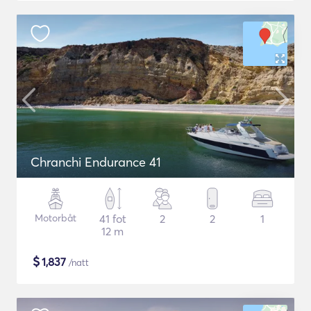
Chranchi Endurance 41
Motorbåt
41 fot
2
2
1
12 m
$
1,837
/natt