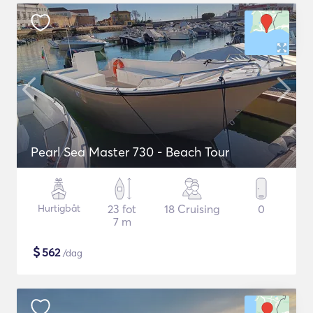
Pearl Sea Master 730 - Beach Tour
Hurtigbåt
23 fot
18 Cruising
0
7 m
$
562
/dag