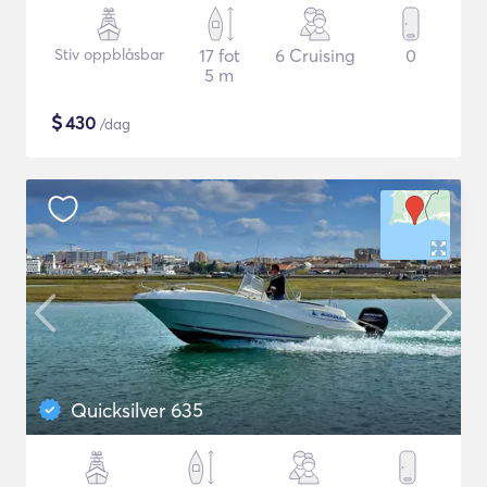
Stiv oppblåsbar
17 fot
6 Cruising
0
5 m
$
430
/dag
Quicksilver 635