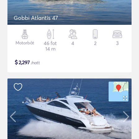
Gobbi Atlantis 47
Motorbåt
46 fot
4
2
3
14 m
$
2,297
/natt