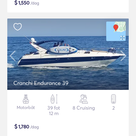
$
1,550
/dag
Cranchi Endurance 39
Motorbåt
39 fot
8 Cruising
2
12 m
$
1,780
/dag