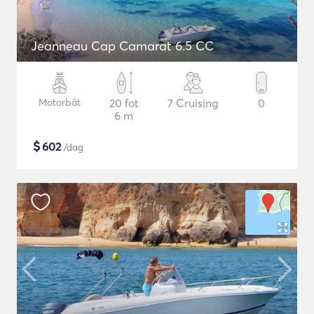
Jeanneau Cap Camarat 6.5 CC
Motorbåt
20 fot
7 Cruising
0
6 m
$
602
/dag