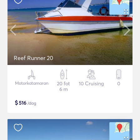
Reef Runner 20
Motorkatamaran
20 fot
10 Cruising
0
6 m
$
516
/dag