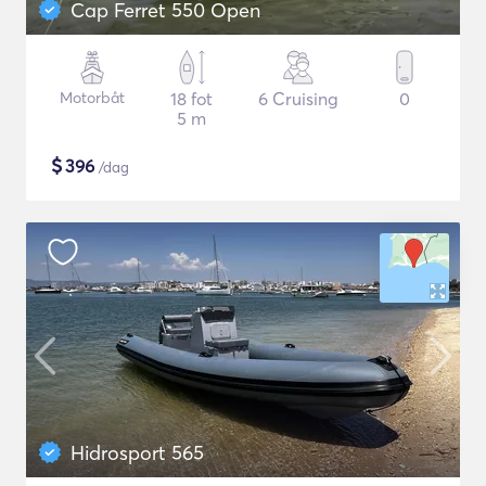
Cap Ferret 550 Open
Motorbåt
18 fot
6 Cruising
0
5 m
$
396
/dag
Hidrosport 565