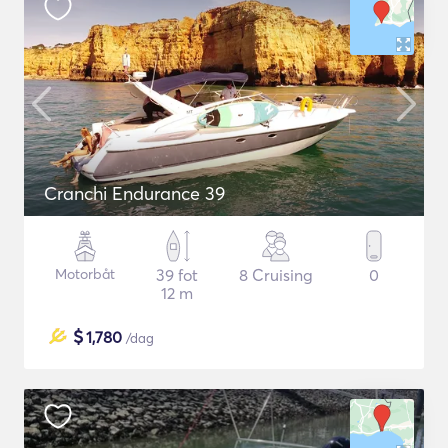
Cranchi Endurance 39
Motorbåt
39 fot
8 Cruising
0
12 m
$
1,780
/dag