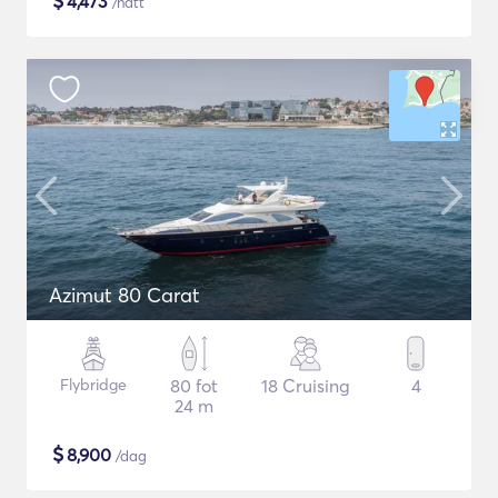
$
4,473
/natt
Azimut 80 Carat
Flybridge
80 fot
18 Cruising
4
24 m
$
8,900
/dag