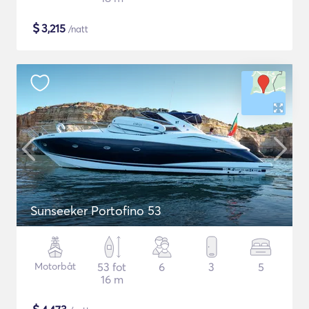
$
3,215
/natt
Sunseeker Portofino 53
Motorbåt
53 fot
6
3
5
16 m