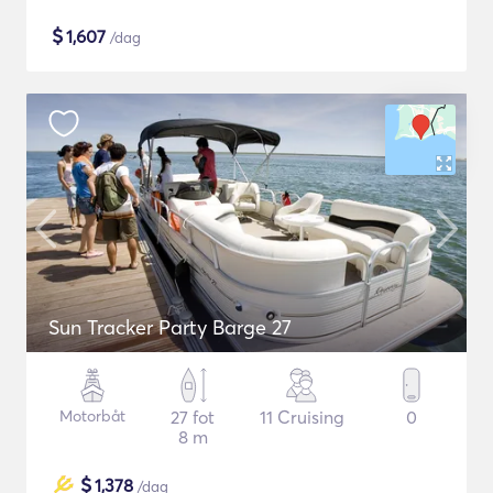
$
1,607
/dag
Sun Tracker Party Barge 27
Motorbåt
27 fot
11 Cruising
0
8 m
$
1,378
/dag