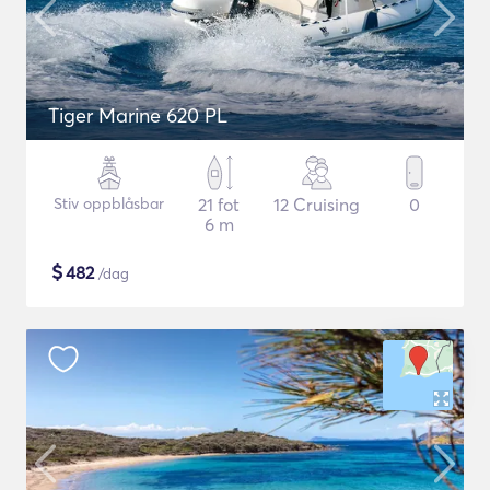
Tiger Marine 620 PL
Stiv oppblåsbar
21 fot
12 Cruising
0
6 m
$
482
/dag