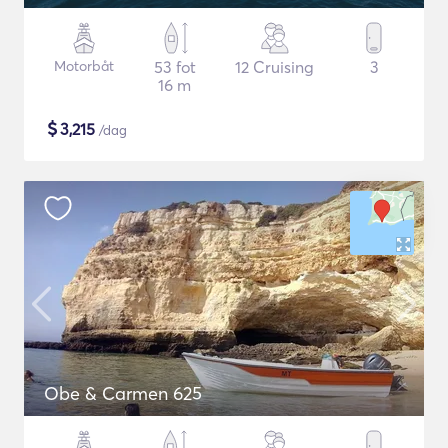
Motorbåt
53 fot
12 Cruising
3
16 m
$
3,215
/dag
Obe & Carmen 625