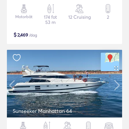
Motorbåt
174 fot
12 Cruising
2
53 m
$
2,469
/dag
Sunseeker Manhattan 64