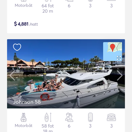
Motorbåt
64 fot
6
3
3
20 m
$
4,881
/natt
Johnson 58
Motorbåt
58 fot
6
3
3
18 m