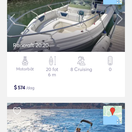
Rancraft 20.20
Motorbåt
20 fot
8 Cruising
0
6 m
$
574
/dag