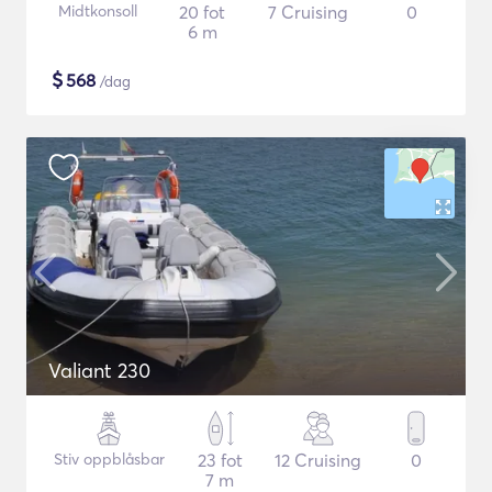
Midtkonsoll
20 fot
7 Cruising
0
6 m
$
568
/dag
Valiant 230
Stiv oppblåsbar
23 fot
12 Cruising
0
7 m