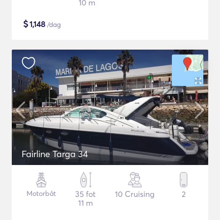
10 m
$
1,148
/dag
Fairline Targa 34
Motorbåt
35 fot
10 Cruising
2
11 m