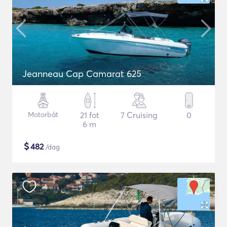
Jeanneau Cap Camarat 625
Motorbåt
21 fot
7 Cruising
0
6 m
$
482
/dag