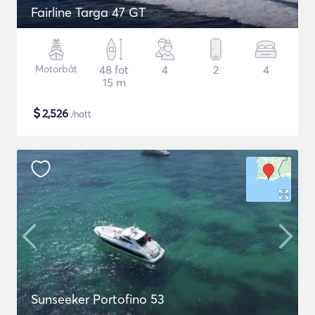
Fairline Targa 47 GT
Motorbåt
48 fot
4
2
4
15 m
$
2,526
/natt
Sunseeker Portofino 53