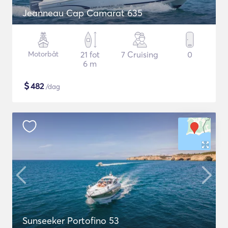
Jeanneau Cap Camarat 635
Motorbåt
21 fot
7 Cruising
0
6 m
$
482
/dag
Sunseeker Portofino 53