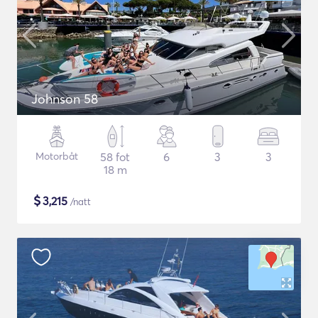
Johnson 58
Motorbåt
58 fot
6
3
3
18 m
$
3,215
/natt