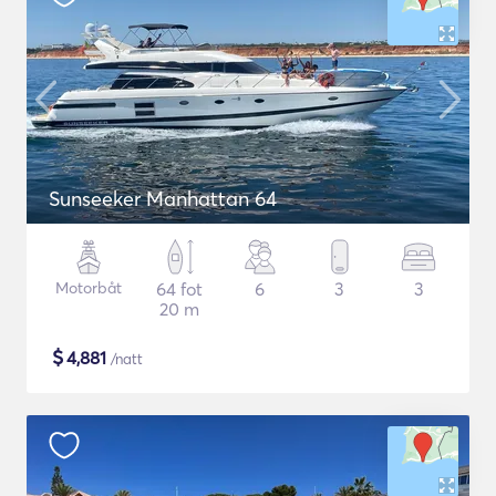
Sunseeker Manhattan 64
Motorbåt
64 fot
6
3
3
20 m
$
4,881
/natt