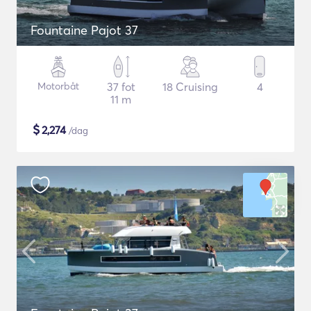
Fountaine Pajot 37
Motorbåt
37 fot
18 Cruising
4
11 m
$
2,274
/dag