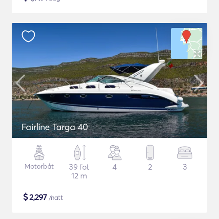
Fairline Targa 40
Motorbåt
39 fot
4
2
3
12 m
$
2,297
/natt