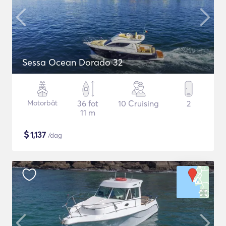
Sessa Ocean Dorado 32
Motorbåt
36 fot
10 Cruising
2
11 m
$
1,137
/dag