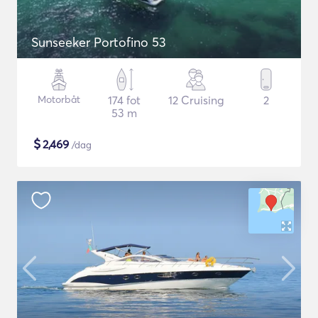
Sunseeker Portofino 53
Motorbåt
174 fot
12 Cruising
2
53 m
$
2,469
/dag