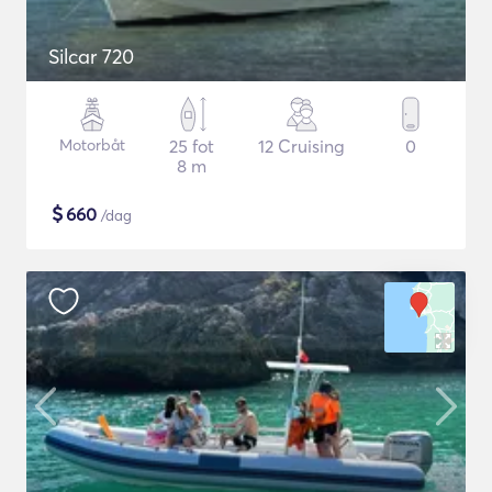
Silcar 720
Motorbåt
25 fot
12 Cruising
0
8 m
$
660
/dag