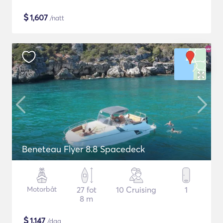
$
1,607
/natt
Beneteau Flyer 8.8 Spacedeck
Motorbåt
27 fot
10 Cruising
1
8 m
$
1,147
/dag