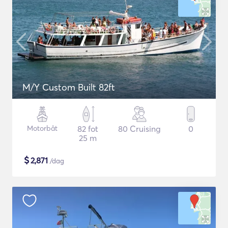
M/Y Custom Built 82ft
Motorbåt
82 fot
80 Cruising
0
25 m
$
2,871
/dag