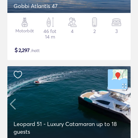
Gobbi Atlantis 47
Motorbåt
46 fot
4
2
3
14 m
$
2,297
/natt
Leopard 51 - Luxury Catamaran up to 18
guests