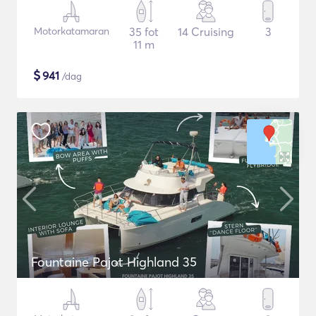
Motorkatamaran
35 fot
14 Cruising
3
11 m
$
941
/dag
Fountaine Pajot Highland 35