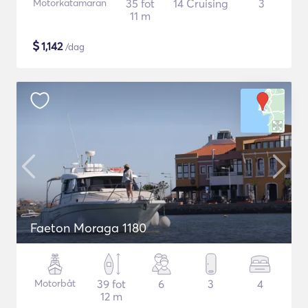
Motorkatamaran
35 fot
14 Cruising
3
11 m
$
1,142
/dag
Faeton Moraga 1180
Motorbåt
39 fot
6
3
4
12 m