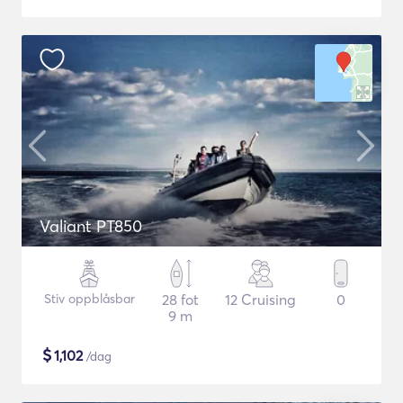
Valiant PT850
Stiv oppblåsbar
28 fot
12 Cruising
0
9 m
$
1,102
/dag