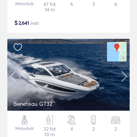
Motorbåt
47 fot
6
3
6
14 m
$
2,641
/natt
Beneteau GT32
Motorbåt
32 fot
4
2
2
10 m