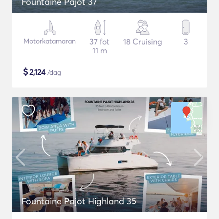
Fountaine Pajot 37
Motorkatamaran
37 fot
18 Cruising
3
11 m
$
2,124
/dag
Fountaine Pajot Highland 35