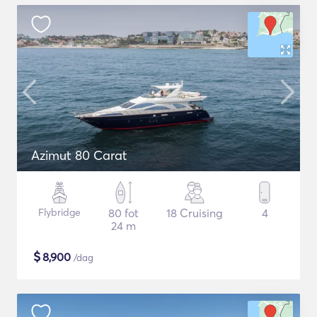
Azimut 80 Carat
Flybridge
80 fot
18 Cruising
4
24 m
$
8,900
/dag