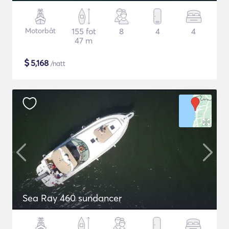
Motorbåt
155 fot
8
4
4
47 m
$
5,168
/natt
Sea Ray 460 sundancer