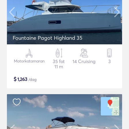
Fountaine Pagot Highland 35
Motorkatamaran
35 fot
14 Cruising
3
11 m
$
1,263
/dag