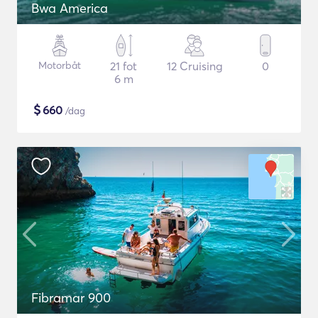
Bwa America
Motorbåt
21 fot
12 Cruising
0
6 m
$
660
/dag
Fibramar 900