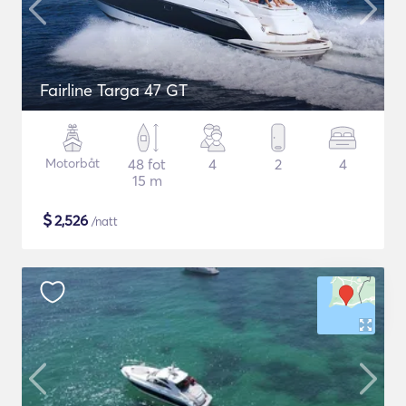
Fairline Targa 47 GT
Motorbåt
48 fot
4
2
4
15 m
$
2,526
/natt