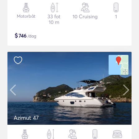
Motorbåt
33 fot
10 Cruising
1
10 m
$
746
/dag
Azimut 47