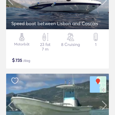
Speed boat between Lisbon and Cascais
Motorbåt
23 fot
8 Cruising
1
7 m
$
735
/dag