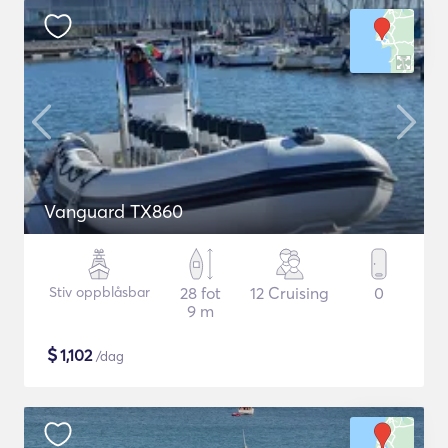
Vanguard TX860
Stiv oppblåsbar
28 fot
12 Cruising
0
9 m
$
1,102
/dag