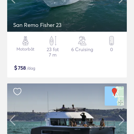
San Remo Fisher 23
Motorbåt
23 fot
6 Cruising
0
7 m
$
758
/dag