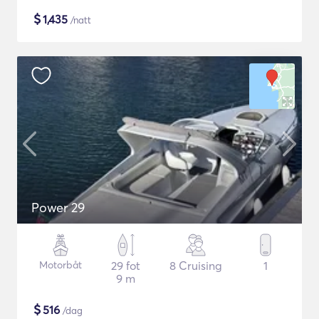
$
1,435
/natt
Power 29
Motorbåt
29 fot
8 Cruising
1
9 m
$
516
/dag