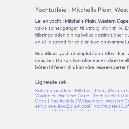
Yachtutleie i Mitchells Plain, We
Lei en yacht i Mitchells Plain, Western Cape
vakre solnedganger til utrolig marint liv. 
tilbringe tiden din og hvilke destinasjoner d
en stille strand for en piknik og en svømmet
BednBlues yachtutleieplattform tilbyr kun 
minutter. Du kan kontakte eieren direkte e
båten til ferien din, kan våre reiseeksperte
Lignende søk
Katamaranutleie i Mitchells Plain, Western
Wydgeleë, Western Cape
|
Yachtutleie i Ma
Cape
|
Yachtutleie i Welgemoed, Western 
eMatikwe, KwaZulu-Natal
|
Yachtutleie i Du
Janeiro (delstat)
|
Yachtutleie i Engenho Novo