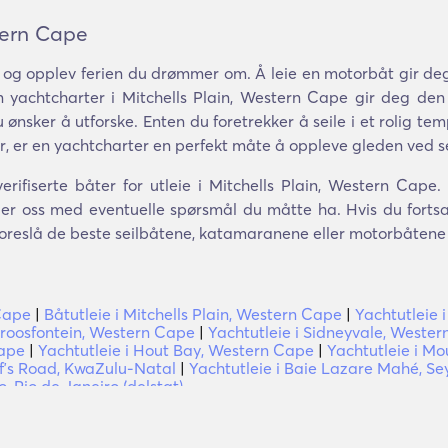
stern Cape
og opplev ferien du drømmer om. Å leie en motorbåt gir deg 
En yachtcharter i Mitchells Plain, Western Cape gir deg den 
u ønsker å utforske. Enten du foretrekker å seile i et rolig tem
ur, er en yachtcharter en perfekt måte å oppleve gleden ved se
verifiserte båter for utleie i Mitchells Plain, Western Cape
ller oss med eventuelle spørsmål du måtte ha. Hvis du fort
r foreslå de beste seilbåtene, katamaranene eller motorbåtene 
 Cape
|
Båtutleie i Mitchells Plain, Western Cape
|
Yachtutleie
troosfontein, Western Cape
|
Yachtutleie i Sidneyvale, Weste
Cape
|
Yachtutleie i Hout Bay, Western Cape
|
Yachtutleie i Mou
ffʼs Road, KwaZulu-Natal
|
Yachtutleie i Baie Lazare Mahé, Se
, Rio de Janeiro (delstat)