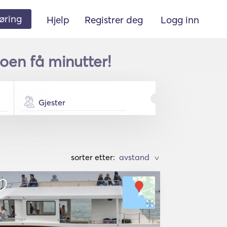
øring
Hjelp
Registrer deg
Logg inn
noen få minutter!
Gjester
sorter etter:
>