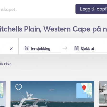
Legg til oppf
nnskapet.
itchells Plain, Western Cape på 
ls Plain