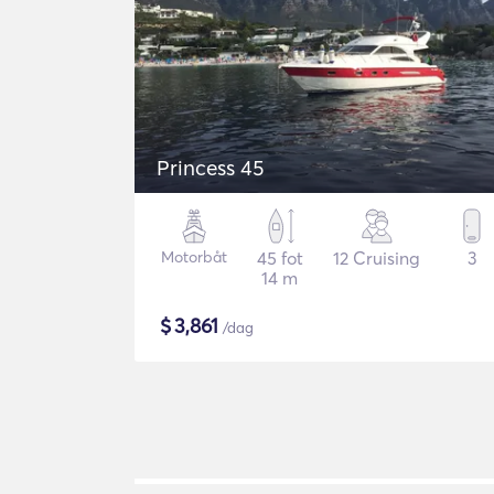
Princess 45
Motorbåt
45 fot
12 Cruising
3
14 m
$
3,861
/dag