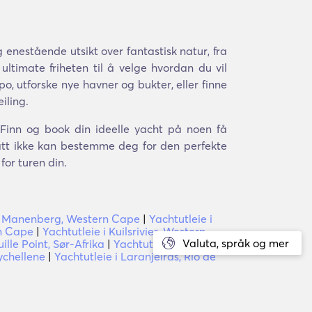
enestående utsikt over fantastisk natur, fra
ultimate friheten til å velge hvordan du vil
po, utforske nye havner og bukter, eller finne
iling.
. Finn og book din ideelle yacht på noen få
satt ikke kan bestemme deg for den perfekte
for turen din.
 i Manenberg, Western Cape
|
Yachtutleie i
rn Cape
|
Yachtutleie i Kuilsrivier, Western
Valuta, språk og mer
ille Point, Sør-Afrika
|
Yachtutleie i
ychellene
|
Yachtutleie i Laranjeiras, Rio de