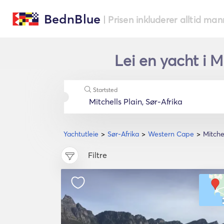
BednBlue
| Prisen inkluderer alltid ma
Lei en yacht i M
Startsted
Yachtutleie
Sør-Afrika
Western Cape
Mitchel
Filtre