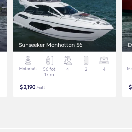
Sunseeker Manhattan 56
E
Motorbåt
56 fot
4
2
4
Mo
17 m
$
2,190
/natt