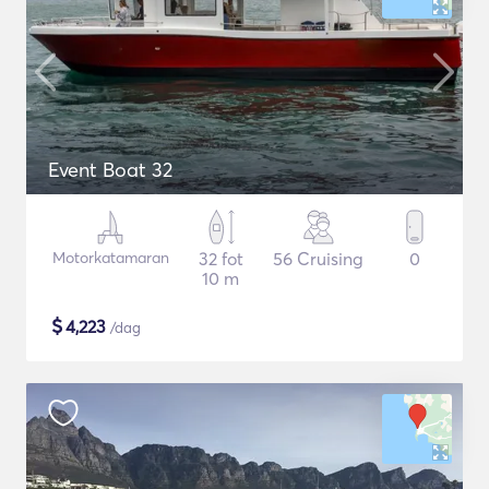
Event Boat 32
Motorkatamaran
32 fot
56 Cruising
0
10 m
$
4,223
/dag