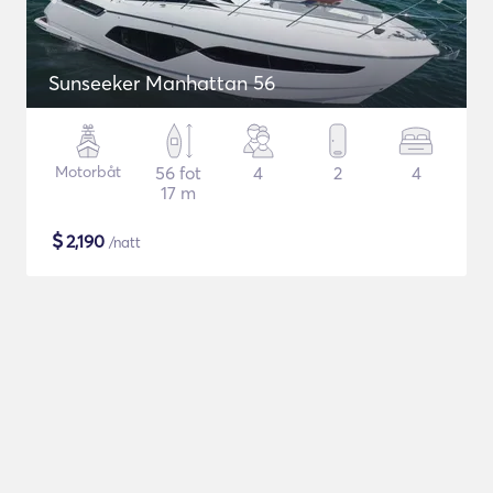
Sunseeker Manhattan 56
Motorbåt
56 fot
4
2
4
17 m
$
2,190
/natt