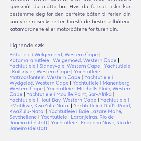
spørsmål du måtte ha. Hvis du fortsatt ikke kan
bestemme deg for den perfekte båten til ferien din,
kan våre reiseeksperter foreslå de beste seilbåtene,
katamaranene eller motorbåtene for turen din.
Lignende søk
Båtutleie i Welgemoed, Western Cape
|
Katamaranutleie i Welgemoed, Western Cape
|
Yachtutleie i Sidneyvale, Western Cape
|
Yachtutleie
i Kuilsrivier, Western Cape
|
Yachtutleie i
Matroosfontein, Western Cape
|
Yachtutleie i
Wydgeleë, Western Cape
|
Yachtutleie i Manenberg,
Western Cape
|
Yachtutleie i Mitchells Plain, Western
Cape
|
Yachtutleie i Mouille Point, Sør-Afrika
|
Yachtutleie i Hout Bay, Western Cape
|
Yachtutleie i
eMatikwe, KwaZulu-Natal
|
Yachtutleie i Duffʼs Road,
KwaZulu-Natal
|
Yachtutleie i Baie Lazare Mahé,
Seychellene
|
Yachtutleie i Laranjeiras, Rio de
Janeiro (delstat)
|
Yachtutleie i Engenho Novo, Rio de
Janeiro (delstat)