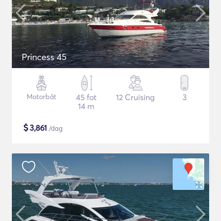
Princess 45
Motorbåt
45 fot
12 Cruising
3
14 m
$
3,861
/dag