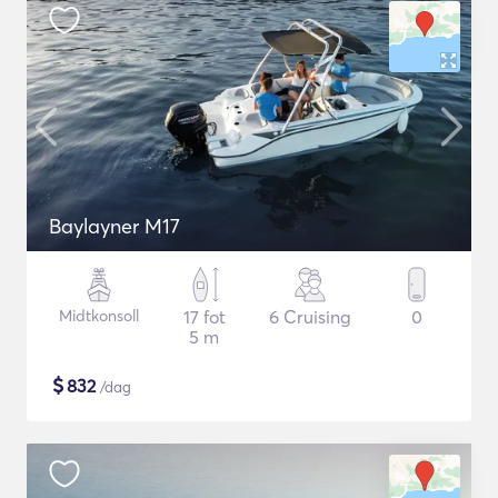
Baylayner M17
Midtkonsoll
17 fot
6 Cruising
0
5 m
$
832
/dag