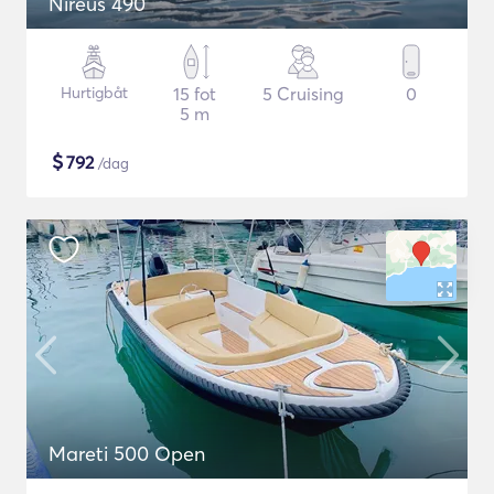
Nireus 490
Hurtigbåt
15 fot
5 Cruising
0
5 m
$
792
/dag
Mareti 500 Open