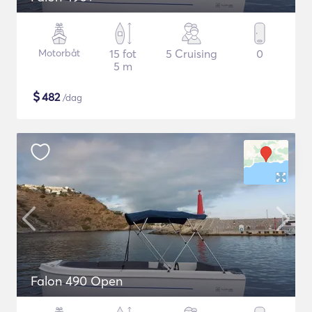
Motorbåt
15 fot
5 Cruising
0
5 m
$
482
/dag
Falon 490 Open