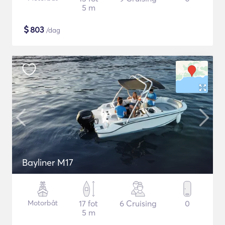
5 m
$
803
/dag
Bayliner M17
Motorbåt
17 fot
6 Cruising
0
5 m