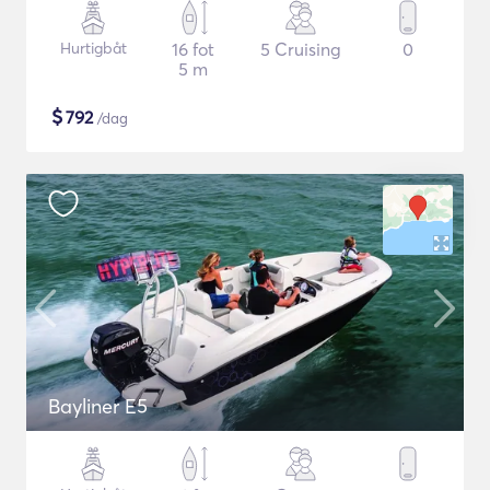
Hurtigbåt
16 fot
5 Cruising
0
5 m
$
792
/dag
Bayliner E5