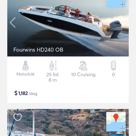
Fourwins HD240 OB
Motorbåt
25 fot
10 Cruising
0
8 m
$
1,182
/dag