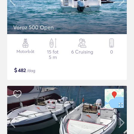
Voraz 500 Open
Motorbåt
15 fot
6 Cruising
0
5 m
$
482
/dag