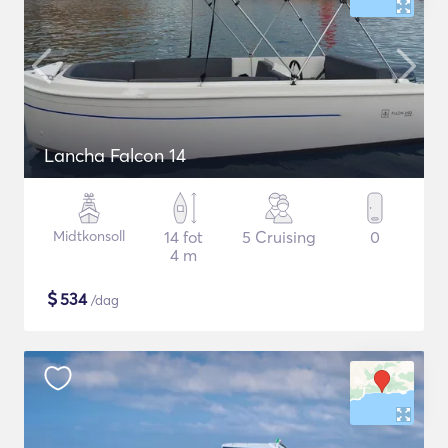
Lancha Falcon 14
Midtkonsoll
14 fot
5 Cruising
0
4 m
$
534
/dag