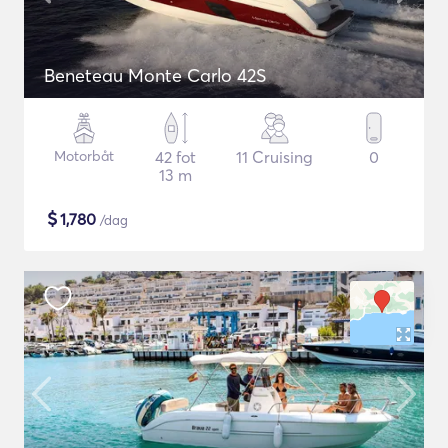
Beneteau Monte Carlo 42S
Motorbåt
42 fot
11 Cruising
0
13 m
$
1,780
/dag