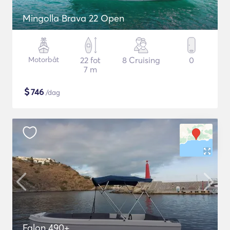
Mingolla Brava 22 Open
Motorbåt
22 fot
8 Cruising
0
7 m
$
746
/dag
Falon 490+