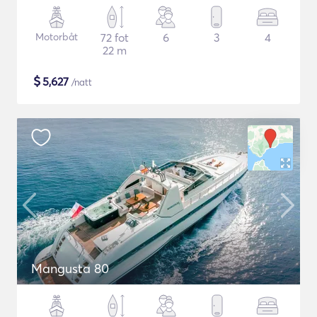
Motorbåt
72 fot
6
3
4
22 m
$
5,627
/natt
Mangusta 80