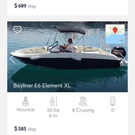
$
689
/dag
Bayliner E6 Element XL
Motorbåt
20 fot
8 Cruising
0
6 m
$
585
/dag