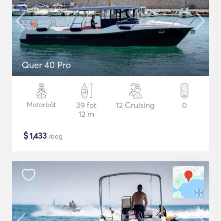
Quer 40 Pro
Motorbåt
39 fot
12 Cruising
0
12 m
$
1,433
/dag