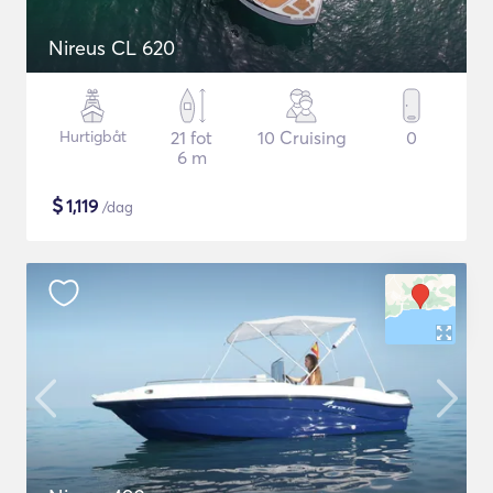
Nireus CL 620
Hurtigbåt
21 fot
10 Cruising
0
6 m
$
1,119
/dag