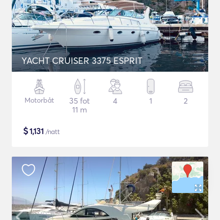
YACHT CRUISER 3375 ESPRIT
Motorbåt
35 fot
4
1
2
11 m
$
1,131
/natt