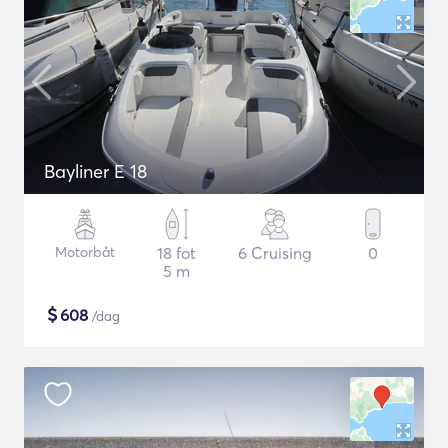
Bayliner E 18
Motorbåt
18 fot
6 Cruising
0
5 m
$
608
/dag