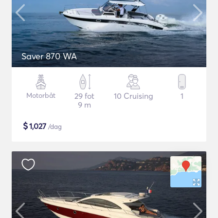
Saver 870 WA
Motorbåt
29 fot
10 Cruising
1
9 m
$
1,027
/dag