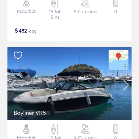
Motorbåt
15 fot
5 Cruising
0
5 m
$
482
/dag
Bayliner VR5
Motorbåt
15 fot
9 Cruising
0