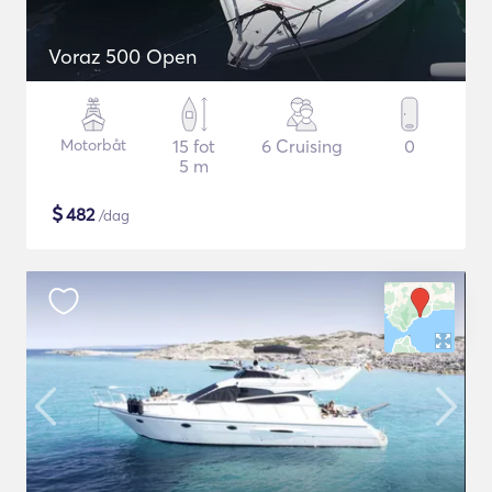
Voraz 500 Open
Motorbåt
15 fot
6 Cruising
0
5 m
$
482
/dag