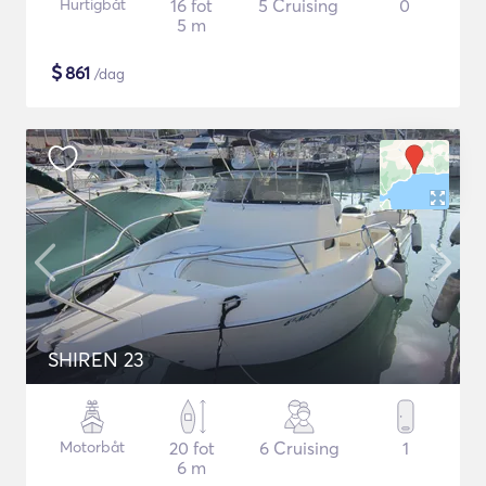
Hurtigbåt
16 fot
5 Cruising
0
5 m
$
861
/dag
SHIREN 23
Motorbåt
20 fot
6 Cruising
1
6 m