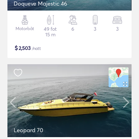
Doqueve Majestic 46
Motorbåt
49 fot
6
3
3
15 m
$
2,503
/natt
Leopard 70