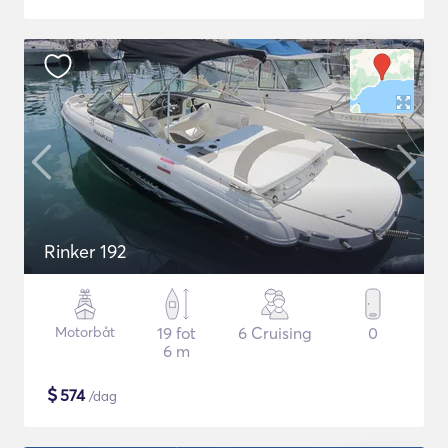
Rinker 192
Motorbåt
19 fot
6 Cruising
0
6 m
$
574
/dag