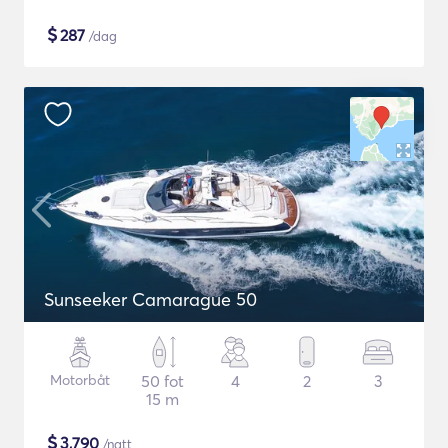
$
287
/dag
Sunseeker Camarague 50
Motorbåt
50 fot
4
2
3
15 m
$
3,790
/natt