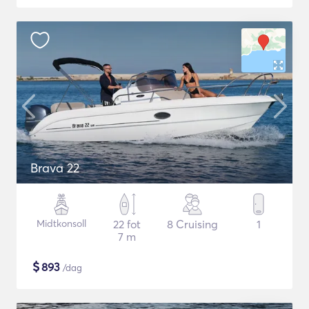
Brava 22
Midtkonsoll
22 fot
8 Cruising
1
7 m
$
893
/dag