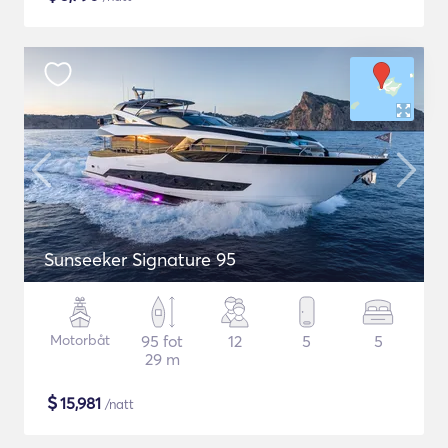
Sunseeker Signature 95
Motorbåt
95 fot
12
5
5
29 m
$
15,981
/natt