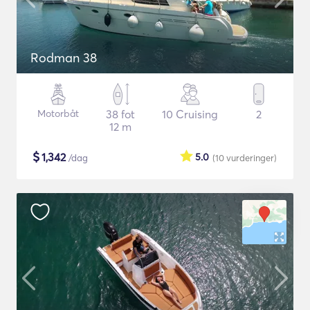
Rodman 38
Motorbåt
38 fot
10 Cruising
2
12 m
$
1,342
5.0
/dag
(10
vurderinger
)