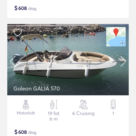
$
608
/dag
Galeon GALIA 570
Motorbåt
19 fot
6 Cruising
1
6 m
$
608
/dag