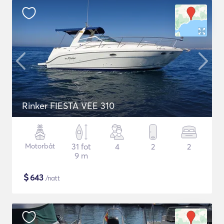
Rinker FIESTA VEE 310
Motorbåt
31 fot
4
2
2
9 m
$
643
/natt