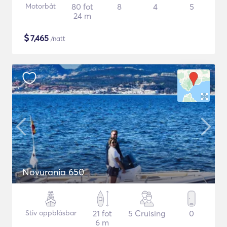
Motorbåt
80 fot
8
4
5
24 m
$
7,465
/natt
Novurania 650
Stiv oppblåsbar
21 fot
5 Cruising
0
6 m