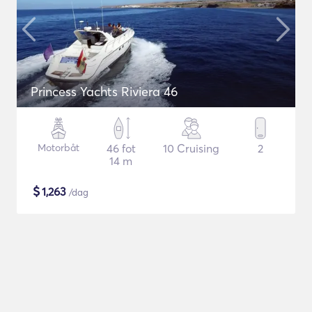
Princess Yachts Riviera 46
Motorbåt
46 fot
10 Cruising
2
14 m
$
1,263
/dag