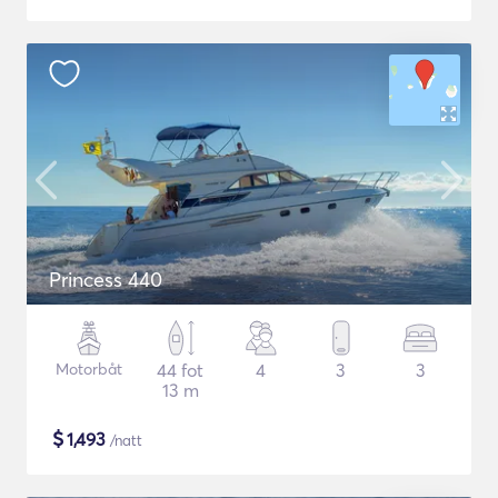
Princess 440
Motorbåt
44 fot
4
3
3
13 m
$
1,493
/natt