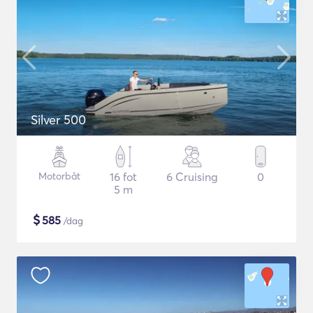
Silver 500
Motorbåt
16 fot
6 Cruising
0
5 m
$
585
/dag