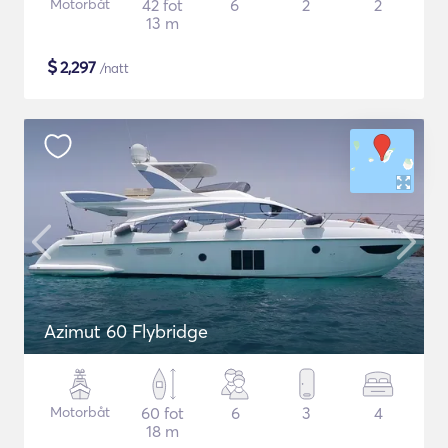
Motorbåt
42 fot
6
2
2
13 m
$
2,297
/natt
Azimut 60 Flybridge
Motorbåt
60 fot
6
3
4
18 m