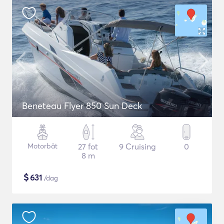
Beneteau Flyer 850 Sun Deck
Motorbåt
27 fot
9 Cruising
0
8 m
$
631
/dag