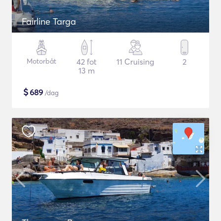
Fairline Targa
Motorbåt
42 fot
11 Cruising
2
13 m
$
689
/dag