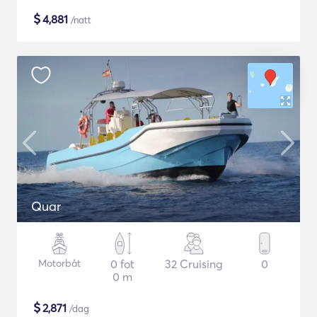
$
4,881
/natt
Quar
Motorbåt
0 fot
32 Cruising
0
0 m
$
2,871
/dag