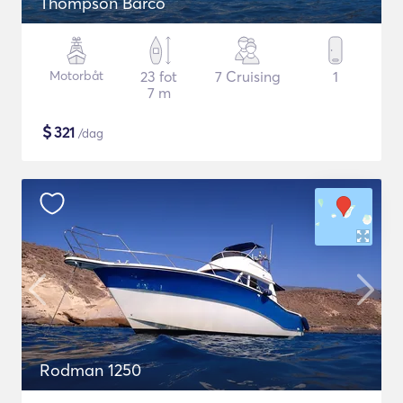
Thompson Barco
Motorbåt
23 fot
7 Cruising
1
7 m
$
321
/dag
Rodman 1250