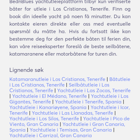
BednBlues yachtutleieplattform tilbyr kun verifiserte
båter for utleie i Los Cristianos, Tenerife. Finn og
book din ideelle yacht på noen få minutter. Du kan
kontakte eieren direkte eller oss med eventuelle
spørsmål du måtte ha. Hvis du fortsatt ikke kan
bestemme deg for den perfekte båten til ferien din,
kan våre reiseeksperter foreslå de beste seilbåtene,
katamaranene eller motorbåtene for turen din.
Lignende søk
Katamaranutleie i Los Cristianos, Tenerife
|
Båtutleie
i Los Cristianos, Tenerife
|
Seilbåtutleie i Los
Cristianos, Tenerife
|
Yachtutleie i Las Zocas, Tenerife
|
Yachtutleie i El Médano, Tenerife
|
Yachtutleie i Los
Gigantes, Tenerife
|
Yachtutleie i Tenerife, Spania
|
Yachtutleie i Kanariøyene, Spania
|
Yachtutleie i Icor,
Tenerife
|
Yachtutleie i Las Llanadas, Tenerife
|
Yachtutleie i Los Silos, Tenerife
|
Yachtutleie i Pico de
Viento, Gran Canaria
|
Yachtutleie i Gran Canaria,
Spania
|
Yachtutleie i Temisas, Gran Canaria
|
Yachtutleie i Carrizal, Gran Canaria