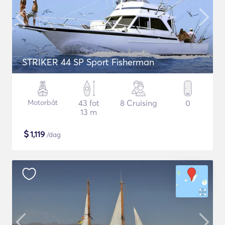
STRIKER 44 SP Sport Fisherman
Motorbåt
43 fot
8 Cruising
0
13 m
$
1,119
/dag