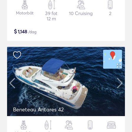
Motorbåt
39 fot
10 Cruising
2
12 m
$
1,148
/dag
Beneteau Antares 42