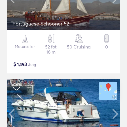
Portuguese Schooner 52
Motorseiler
52 fot
50 Cruising
0
16 m
$
1,493
/dag