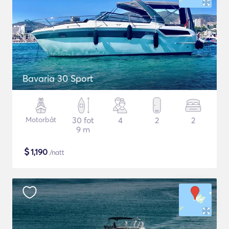
Bavaria 30 Sport
Motorbåt
30 fot
4
2
2
9 m
$
1,190
/natt