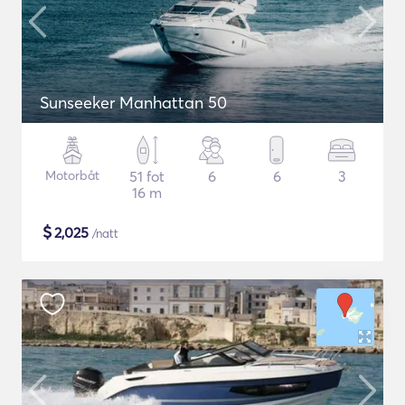
Sunseeker Manhattan 50
Motorbåt
51 fot
6
6
3
16 m
$
2,025
/natt