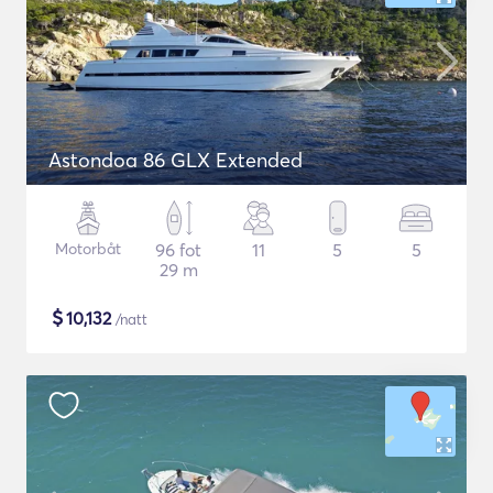
Astondoa 86 GLX Extended
Motorbåt
96 fot
11
5
5
29 m
$
10,132
/natt