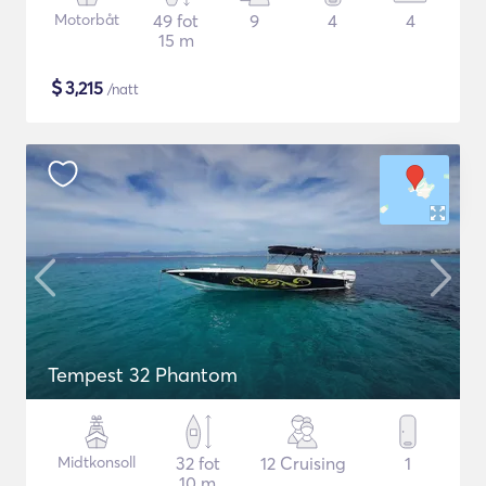
Motorbåt
49 fot
9
4
4
15 m
$
3,215
/natt
Tempest 32 Phantom
Midtkonsoll
32 fot
12 Cruising
1
10 m