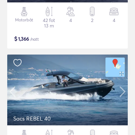
Motorbåt
42 fot
4
2
4
13 m
$
1,366
/natt
Sacs REBEL 40