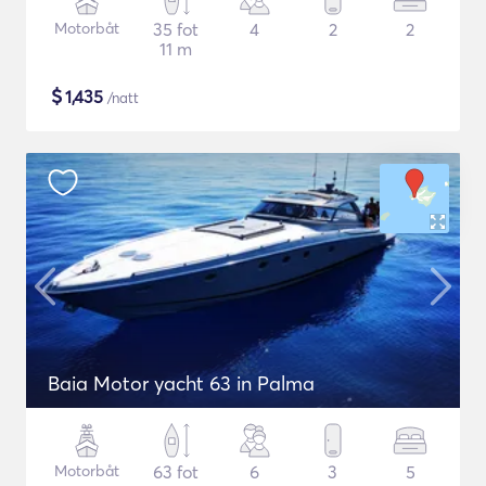
Motorbåt
35 fot
4
2
2
11 m
$
1,435
/natt
Baia Motor yacht 63 in Palma
Motorbåt
63 fot
6
3
5