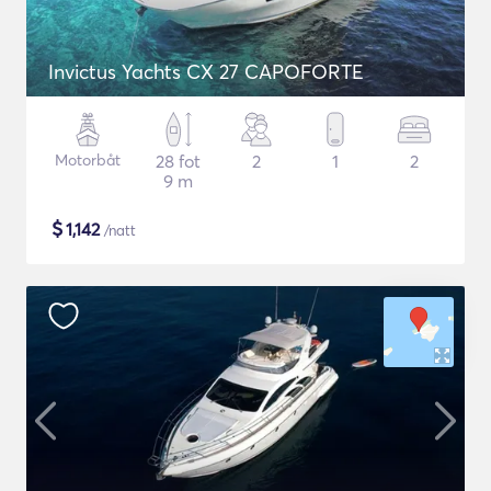
Invictus Yachts CX 27 CAPOFORTE
Motorbåt
28 fot
2
1
2
9 m
$
1,142
/natt