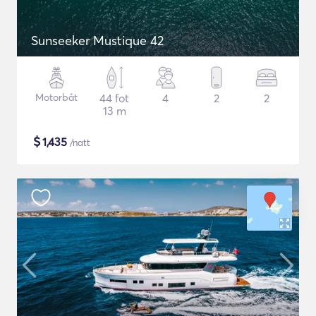
Sunseeker Mustique 42
Motorbåt
44 fot
4
2
2
13 m
$
1,435
/natt