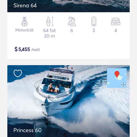
Sirena 64
Motorbåt
64 fot
6
3
4
20 m
$
5,455
/natt
Princess 60