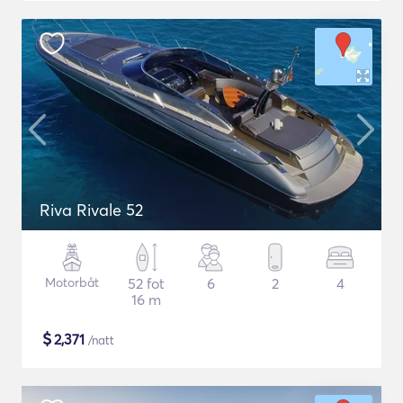
Riva Rivale 52
Motorbåt
52 fot
6
2
4
16 m
$
2,371
/natt