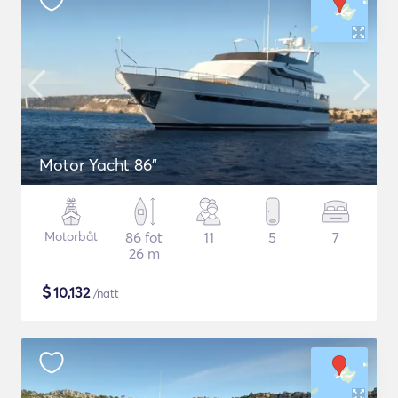
Motor Yacht 86"
Motorbåt
86 fot
11
5
7
26 m
$
10,132
/natt