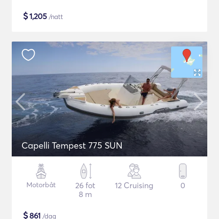
$
1,205
/natt
Capelli Tempest 775 SUN
Motorbåt
26 fot
12 Cruising
0
8 m
$
861
/dag