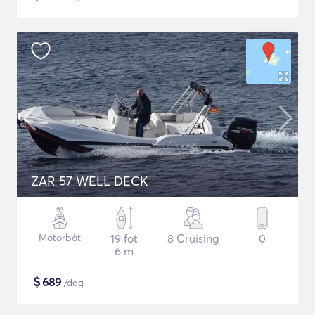
ZAR 57 WELL DECK
Motorbåt
19 fot
8 Cruising
0
6 m
$
689
/dag