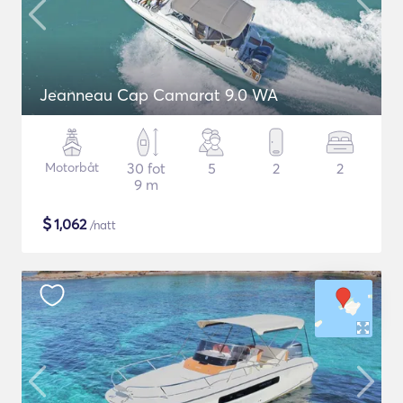
Jeanneau Cap Camarat 9.0 WA
Motorbåt
30 fot
5
2
2
9 m
$
1,062
/natt