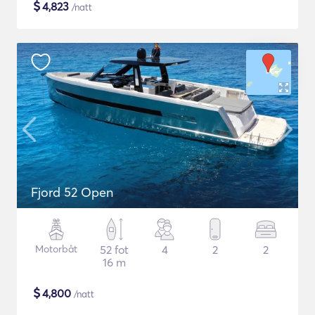
$
4,823
/natt
Fjord 52 Open
Motorbåt
52 fot
4
2
2
16 m
$
4,800
/natt