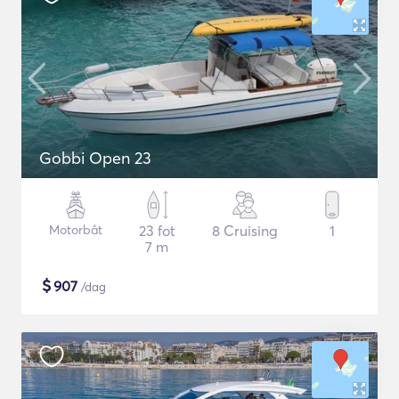
Gobbi Open 23
Motorbåt
23 fot
8 Cruising
1
7 m
$
907
/dag