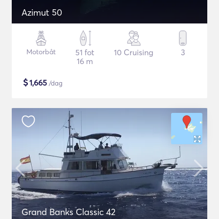
Azimut 50
Motorbåt
51 fot
10 Cruising
3
16 m
$
1,665
/dag
Grand Banks Classic 42