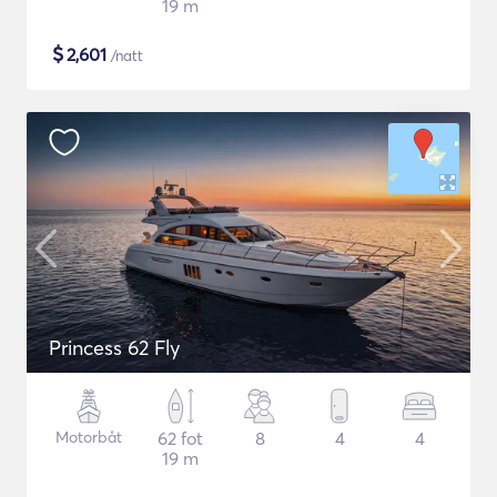
19 m
$
2,601
/natt
Princess 62 Fly
Motorbåt
62 fot
8
4
4
19 m