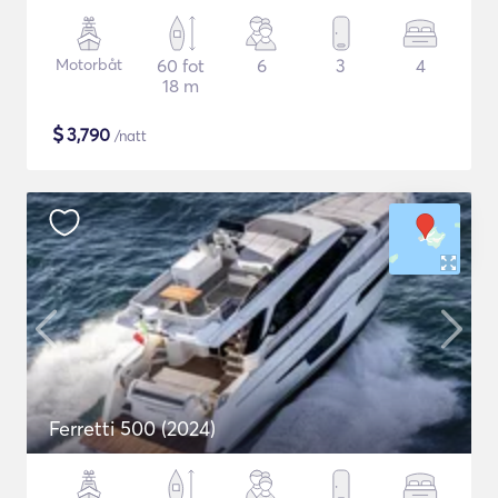
Motorbåt
60 fot
6
3
4
18 m
$
3,790
/natt
Ferretti 500 (2024)