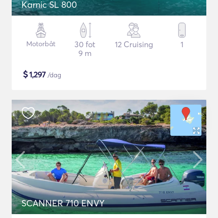
Karnic SL 800
Motorbåt
30 fot
12 Cruising
1
9 m
$
1,297
/dag
SCANNER 710 ENVY