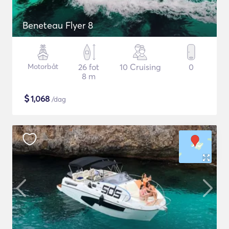
Beneteau Flyer 8
Motorbåt
26 fot
10 Cruising
0
8 m
$
1,068
/dag