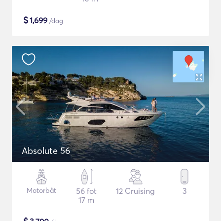
$
1,699
/dag
Absolute 56
Motorbåt
56 fot
12 Cruising
3
17 m