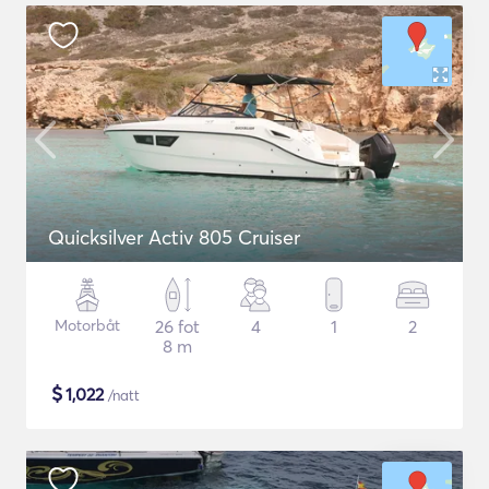
Quicksilver Activ 805 Cruiser
Motorbåt
26 fot
4
1
2
8 m
$
1,022
/natt