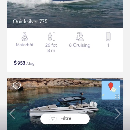
Quicksilver 775
Motorbåt
26 fot
8 Cruising
1
8 m
$
953
/dag
Filtre