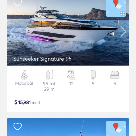
Sunseeker Signature 95
Motorbåt
95 fot
12
5
5
29 m
$
15,981
/natt