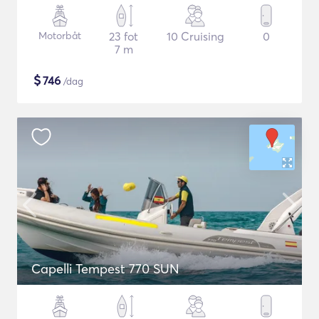
Motorbåt
23 fot
10 Cruising
0
7 m
$
746
/dag
Capelli Tempest 770 SUN