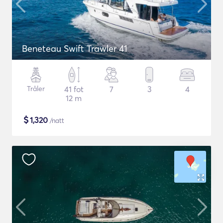
Beneteau Swift Trawler 41
Tråler
41 fot
7
3
4
12 m
$
1,320
/natt