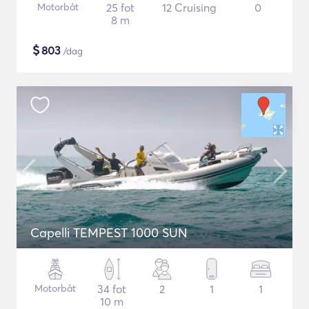
Motorbåt
25 fot
12 Cruising
0
8 m
$
803
/dag
Capelli TEMPEST 1000 SUN
Motorbåt
34 fot
2
1
1
10 m