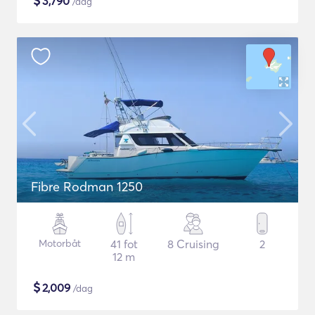
$
3,790
/dag
Fibre Rodman 1250
Motorbåt
41 fot
8 Cruising
2
12 m
$
2,009
/dag