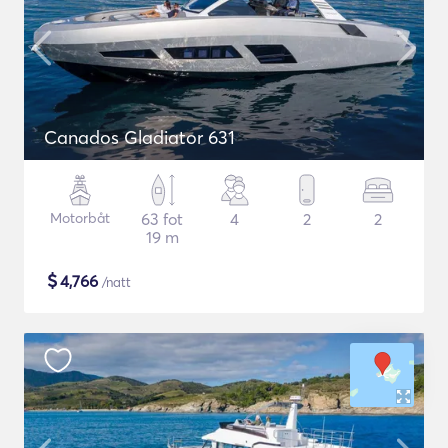
Canados Gladiator 631
Motorbåt
63 fot
4
2
2
19 m
$
4,766
/natt