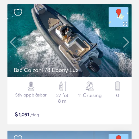
Bsc Colzani 78 Ebony Lux
Stiv oppblåsbar
27 fot
11 Cruising
0
8 m
$
1,091
/dag