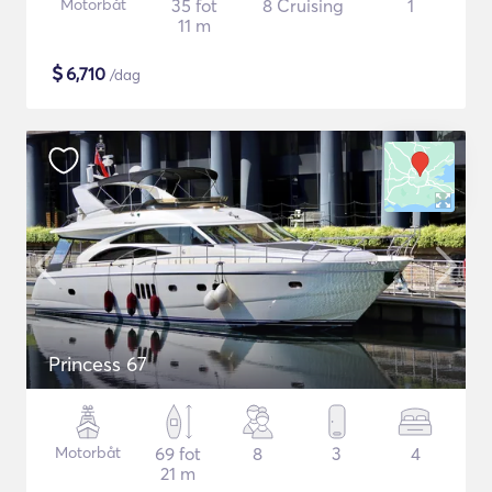
Motorbåt
35 fot
8 Cruising
1
11 m
$
6,710
/dag
Princess 67
Motorbåt
69 fot
8
3
4
21 m