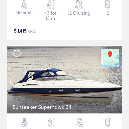
Motorbåt
43 fot
12 Cruising
2
13 m
$
1,415
/dag
Sunseeker Superhawk 34