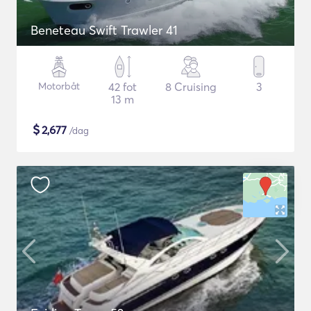
Beneteau Swift Trawler 41
Motorbåt
42 fot
8 Cruising
3
13 m
$
2,677
/dag