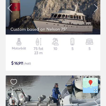
Custom based on Nelson 75"
Motorbåt
75 fot
10
5
5
23 m
$
16,911
/natt