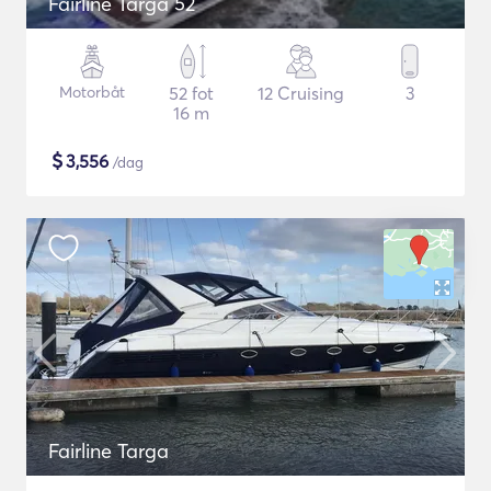
Fairline Targa 52
Motorbåt
52 fot
12 Cruising
3
16 m
$
3,556
/dag
Fairline Targa