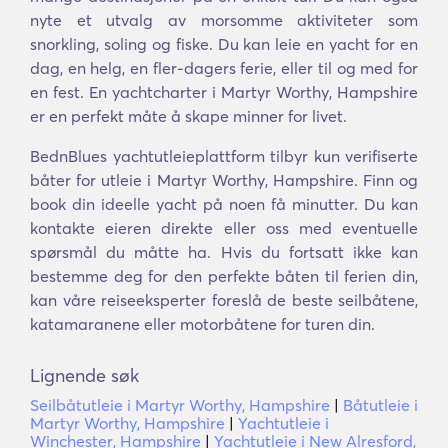
nyte et utvalg av morsomme aktiviteter som
snorkling, soling og fiske. Du kan leie en yacht for en
dag, en helg, en fler-dagers ferie, eller til og med for
en fest. En yachtcharter i Martyr Worthy, Hampshire
er en perfekt måte å skape minner for livet.
BednBlues yachtutleieplattform tilbyr kun verifiserte
båter for utleie i Martyr Worthy, Hampshire. Finn og
book din ideelle yacht på noen få minutter. Du kan
kontakte eieren direkte eller oss med eventuelle
spørsmål du måtte ha. Hvis du fortsatt ikke kan
bestemme deg for den perfekte båten til ferien din,
kan våre reiseeksperter foreslå de beste seilbåtene,
katamaranene eller motorbåtene for turen din.
Lignende søk
Seilbåtutleie i Martyr Worthy, Hampshire
|
Båtutleie i
Martyr Worthy, Hampshire
|
Yachtutleie i
Winchester, Hampshire
|
Yachtutleie i New Alresford,