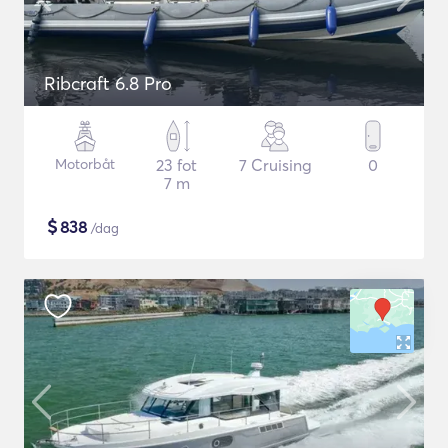
Ribcraft 6.8 Pro
Motorbåt
23 fot
7 Cruising
0
7 m
$
838
/dag