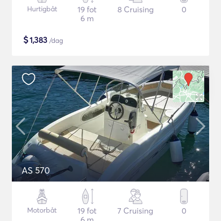
Hurtigbåt
19 fot
8 Cruising
0
6 m
$
1,383
/dag
AS 570
Motorbåt
19 fot
7 Cruising
0
6 m