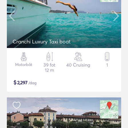
Cranchi Luxury Taxi boat
Motorbåt
39 fot
40 Cruising
1
12 m
$
2,297
/dag