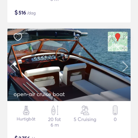
$
516
/dag
open-air cruise boat
Hurtigbåt
20 fot
5 Cruising
0
6 m