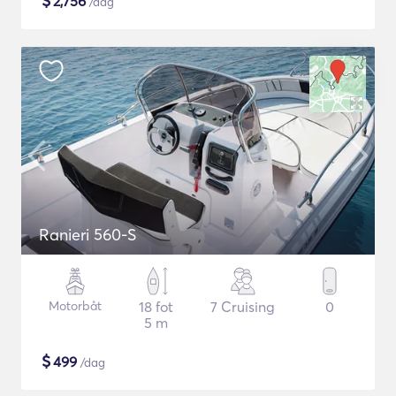
$
2,756
/dag
Ranieri 560-S
Motorbåt
18 fot
7 Cruising
0
5 m
$
499
/dag