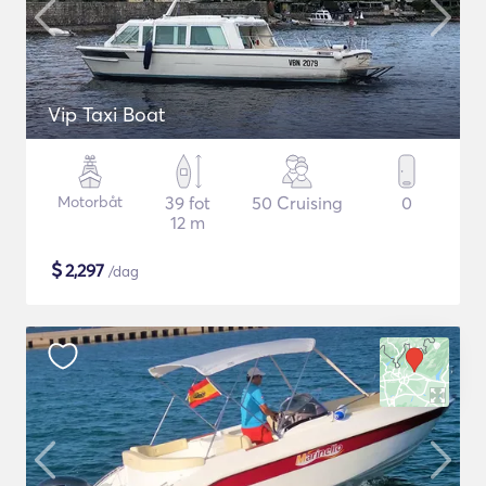
Vip Taxi Boat
Motorbåt
39 fot
50 Cruising
0
12 m
$
2,297
/dag