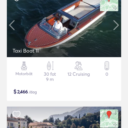
Taxi Boat II
Motorbåt
30 fot
12 Cruising
0
9 m
$
2,466
/dag