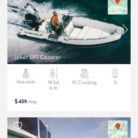
Joker 580 Coaster
Motorbåt
19 fot
10 Cruising
0
6 m
$
459
/dag