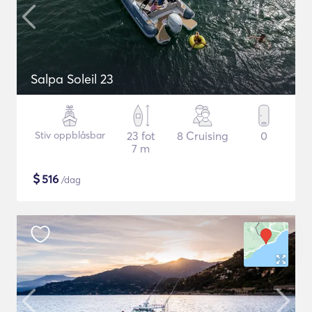
Salpa Soleil 23
Stiv oppblåsbar
23 fot
8 Cruising
0
7 m
$
516
/dag