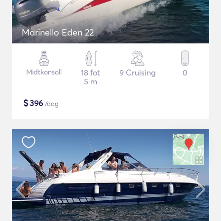
Marinello Eden 22
Midtkonsoll
18 fot
9 Cruising
0
5 m
$
396
/dag