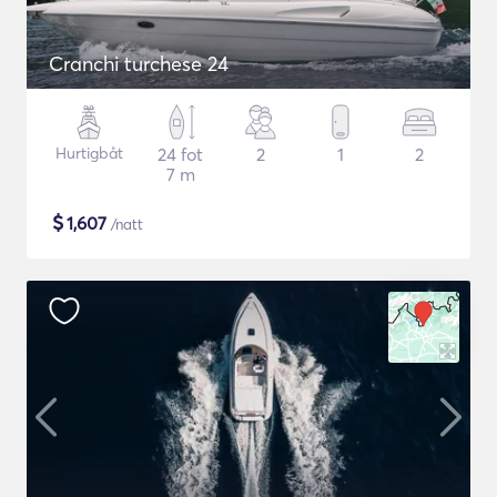
Cranchi turchese 24
Hurtigbåt
24 fot
2
1
2
7 m
$
1,607
/natt