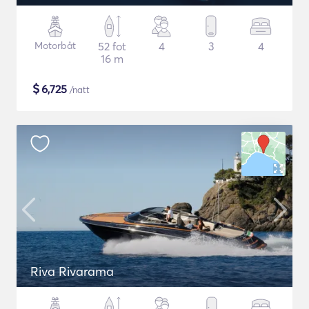
Motorbåt
52 fot
4
3
4
16 m
$
6,725
/natt
Riva Rivarama