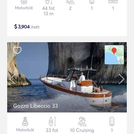
Motorbåt
44 fot
2
1
1
13 m
$
3,904
/natt
Gozzo Libeccio 33
Motorbåt
33 fot
10 Cruising
1