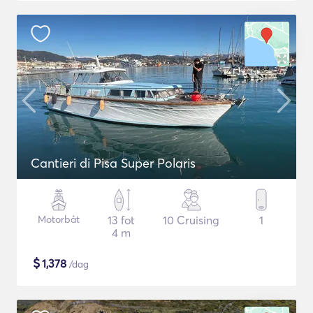
Cantieri di Pisa Super Polaris
Motorbåt
13 fot
10 Cruising
1
4 m
$
1,378
/dag