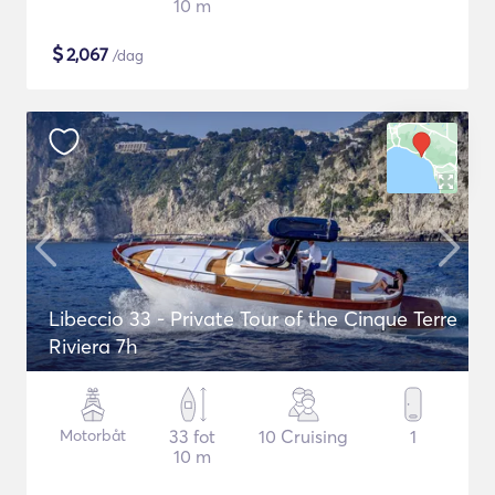
10 m
$
2,067
/dag
Libeccio 33 - Private Tour of the Cinque Terre
Riviera 7h
Motorbåt
33 fot
10 Cruising
1
10 m