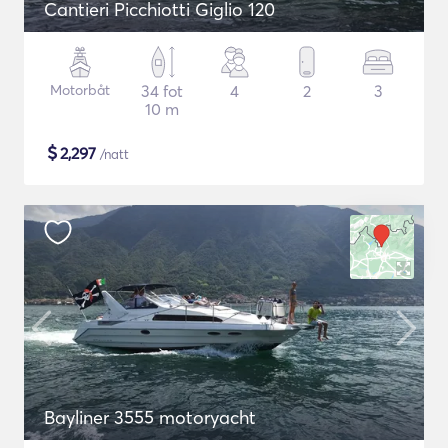
Cantieri Picchiotti Giglio 120
Motorbåt
34 fot
4
2
3
10 m
$
2,297
/natt
Bayliner 3555 motoryacht