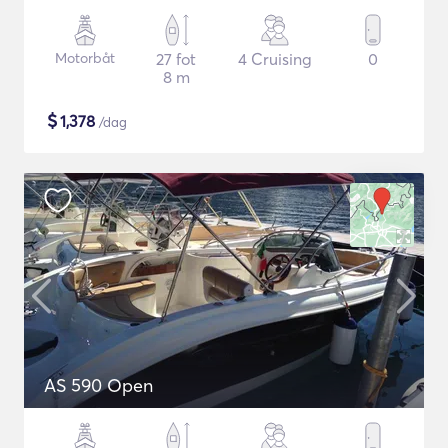
Motorbåt
27 fot
4 Cruising
0
8 m
$
1,378
/dag
AS 590 Open