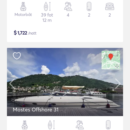
Motorbåt
39 fot
4
2
2
12 m
$
1,722
/natt
Mostes Offshore 31