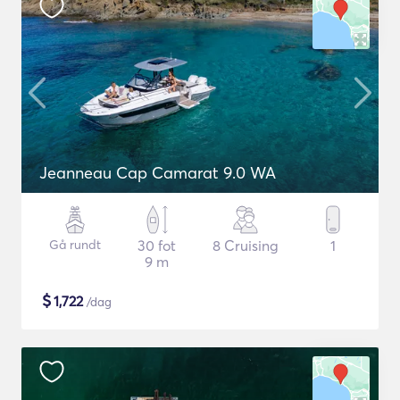
Jeanneau Cap Camarat 9.0 WA
Gå rundt
30 fot
8 Cruising
1
9 m
$
1,722
/dag