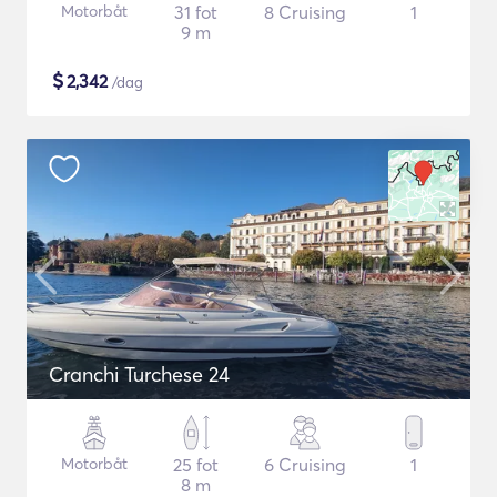
Motorbåt
31 fot
8 Cruising
1
9 m
$
2,342
/dag
Cranchi Turchese 24
Motorbåt
25 fot
6 Cruising
1
8 m