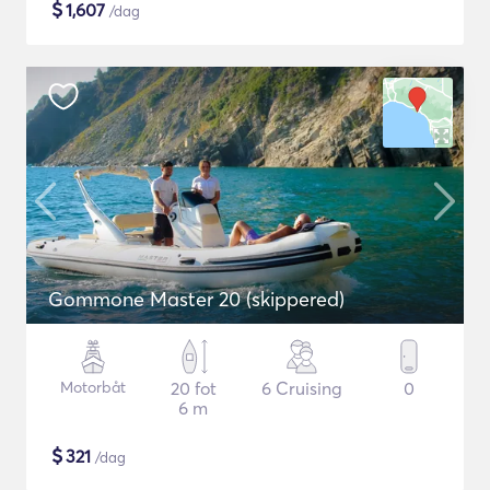
$
1,607
/dag
Gommone Master 20 (skippered)
Motorbåt
20 fot
6 Cruising
0
6 m
$
321
/dag