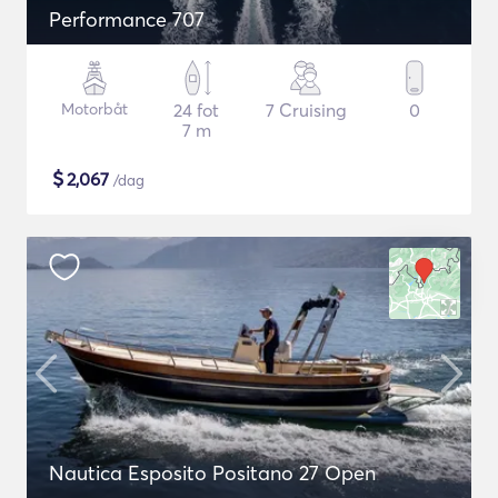
Performance 707
Motorbåt
24 fot
7 Cruising
0
7 m
$
2,067
/dag
Nautica Esposito Positano 27 Open