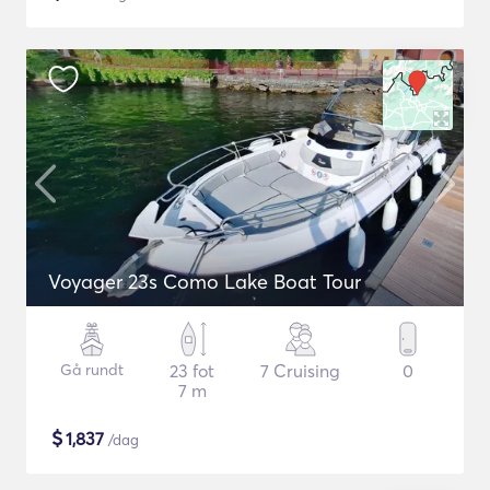
Voyager 23s Como Lake Boat Tour
Gå rundt
23 fot
7 Cruising
0
7 m
$
1,837
/dag