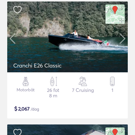
Cranchi E26 Classic
Motorbåt
26 fot
7 Cruising
1
8 m
$
2,067
/dag