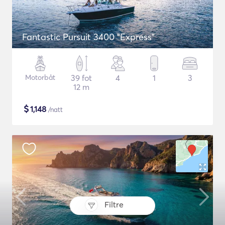
Fantastic Pursuit 3400 "Express"
Motorbåt
39 fot
4
1
3
12 m
$
1,148
/natt
Filtre