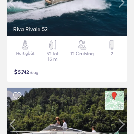
Riva Rivale 52
Hurtigbåt
52 fot
12 Cruising
2
16 m
$
5,742
/dag