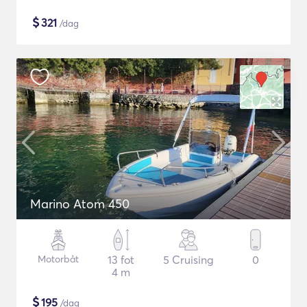
$
321
/dag
Marino Atom 450
Motorbåt
13 fot
5 Cruising
0
4 m
$
195
/dag