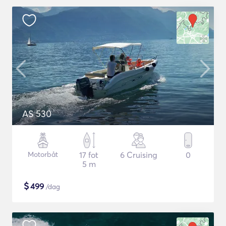
AS 530
Motorbåt
17 fot
6 Cruising
0
5 m
$
499
/dag