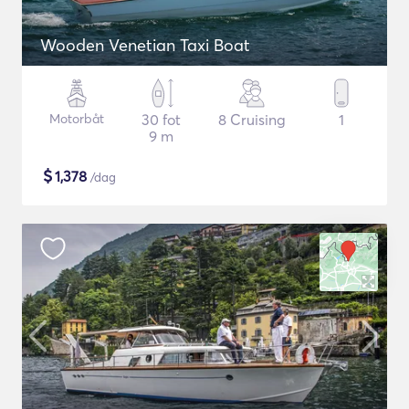
Wooden Venetian Taxi Boat
Motorbåt
30 fot
8 Cruising
1
9 m
$
1,378
/dag