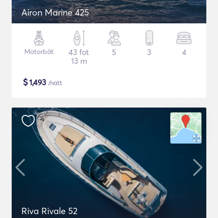
Airon Marine 425
Motorbåt
43 fot
5
3
4
13 m
$
1,493
/natt
Riva Rivale 52