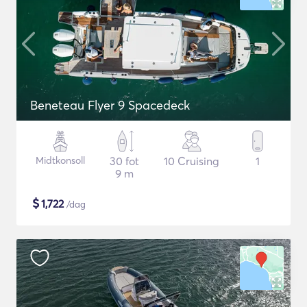
Beneteau Flyer 9 Spacedeck
Midtkonsoll
30 fot
10 Cruising
1
9 m
$
1,722
/dag