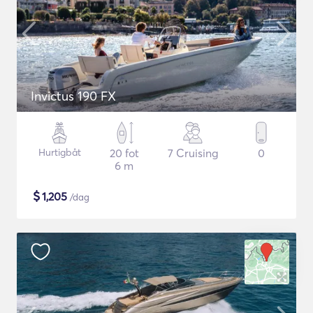
Invictus 190 FX
Hurtigbåt
20 fot
7 Cruising
0
6 m
$
1,205
/dag